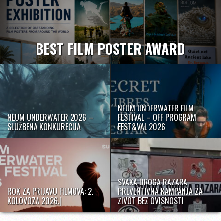
BEST FILM POSTER AWARD
NEUM UNDERWATER FILM
NEUM UNDERWATER 2026 –
FESTIVAL – OFF PROGRAM
SLUŽBENA KONKURECIJA
FEST&VAL 2026
SVAKA DROGA RAZARA –
ROK ZA PRIJAVU FILMOVA: 2.
PREVENTIVNA KAMPANJA ZA
KOLOVOZA 2026.|
ŽIVOT BEZ OVISNOSTI