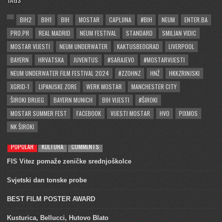
BIH2
BIH1
BIH
MOSTAR
CAPLJINA
#BIH
NEUM
ENTER.BA
PRO.PR
REAL MADRID
NEUM FESTIVAL
STANDARD
SMILJAN VIDIC
MOSTAR VIJESTI
NEUM UNDERWATER
KAKTUSBEOGRAD
LIVERPOOL
BAYERN
HRVATSKA
JUVENTUS
#SARAJEVO
#MOSTARVIJESTI
NEUM UNDERWATER FILM FESTIVAL 2024
#ZZOHNZ
HNŽ
HKKZRINJSKI
XGRID-1
LIPANJSKE ZORE
WERK MOSTAR
MANCHESTER CITY
ŠIROKI BRIJEG
BAYERN MUNICH
BIH VIJESTI
#ŠIROKI
MOSTAR SUMMER FEST
FACEBOOK
VIJESTI MOSTAR
HVO
PIXMOS
NK ŠIROKI
POPULAR
KULTURA
COMMENTS
FIS Vitez pomaže zeničke srednjoškolce
Svjetski dan tonske probe
BEST FILM POSTER AWARD
Kusturica, Bellucci, Hutovo Blato