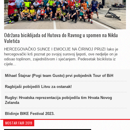
Održana biciklijada od Hutova do Ravnog u spomen na Nikšu
Vuletića
HERCEGOVAČKO SUNCE I EMOCIJE NA ĆIRINOJ PRUZI Iako je
hercegovački krš poznat po svojoj surovoj ljepoti, ove nedjelje on je
odisao toplinom, zajedništvom i sjećanjem. Pedesetak biciklista iz
cijele...
Mihael Štajnar (Pogi team Gusto) prvi pobjednik Tour of BiH
Ragbijaši pobijedili Litvu za ostanak!
Rugby: Hrvatska reprezentacija pobijedila tim Hrvata Novog
Zelanda
Blidinje BIKE Festival 2023.
MOSTAR FAIR 2019