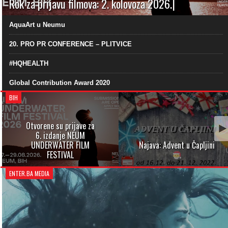
Rok za prijavu filmova: 2. kolovoza 2026.|
AquaArt u Neumu
20. PRO PR CONFERENCE – PLITVICE
#HQHEALTH
Global Contribution Award 2020
BIH
Otvorene su prijave za
6. izdanje NEUM
UNDERWATER FILM
Najava: Advent u Čapljini
FESTIVAL
ENTER.BA MEDIA