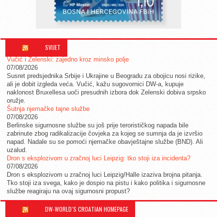
SVIJET
Vučić i Zelenski: zajedno kroz minsko polje
07/08/2026
Susret predsjednika Srbije i Ukrajine u Beogradu za obojicu nosi rizike,
ali je dobit izgleda veća. Vučić, kažu sugovornici DW-a, kupuje
naklonost Bruxellesa uoči presudnih izbora dok Zelenski dobiva srpsko
oružje.
Šutnja njemačke tajne službe
07/08/2026
Berlinske sigurnosne službe su još prije terorističkog napada bile
zabrinute zbog radikalizacije čovjeka za kojeg se sumnja da je izvršio
napad. Nadale su se pomoći njemačke obavještajne službe (BND). Ali
uzalud.
Dron s eksplozivom u zračnoj luci Leipzig: tko stoji iza incidenta?
07/08/2026
Dron s eksplozivom u zračnoj luci Leipzig/Halle izaziva brojna pitanja.
Tko stoji iza svega, kako je dospio na pistu i kako politika i sigurnosne
službe reagiraju na ovaj sigurnosni propust?
DW-WORLD´S CROATIAN HOMEPAGE