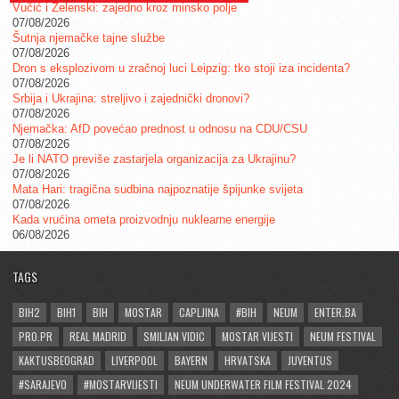
Vučić i Zelenski: zajedno kroz minsko polje
07/08/2026
Šutnja njemačke tajne službe
07/08/2026
Dron s eksplozivom u zračnoj luci Leipzig: tko stoji iza incidenta?
07/08/2026
Srbija i Ukrajina: streljivo i zajednički dronovi?
07/08/2026
Njemačka: AfD povećao prednost u odnosu na CDU/CSU
07/08/2026
Je li NATO previše zastarjela organizacija za Ukrajinu?
07/08/2026
Mata Hari: tragična sudbina najpoznatije špijunke svijeta
07/08/2026
Kada vrućina ometa proizvodnju nuklearne energije
06/08/2026
TAGS
BIH2
BIH1
BIH
MOSTAR
CAPLJINA
#BIH
NEUM
ENTER.BA
PRO.PR
REAL MADRID
SMILJAN VIDIC
MOSTAR VIJESTI
NEUM FESTIVAL
KAKTUSBEOGRAD
LIVERPOOL
BAYERN
HRVATSKA
JUVENTUS
#SARAJEVO
#MOSTARVIJESTI
NEUM UNDERWATER FILM FESTIVAL 2024