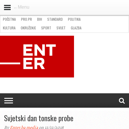
←Menu
POČETNA
PRO.PR
BIH
STANDARD
POLITIKA
HOME
VIJESTI
PRO.PR
STANDARD
POLITIKA
GOSPODARSTVO
OKRUŽENJE
GLAZBA
KULTURA
SPORT
FOTO
KULTURA
OKRUŽENJE
SPORT
SVIJET
GLAZBA
NATJEČAJI
FILMING LOCATION IN BH
KONTAKT
Svjetski dan tonske probe
By
Enter.ba media
on 12/12/2018