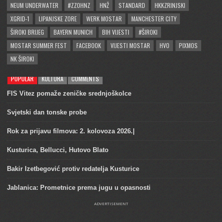
NEUM UNDERWATER
#ZZOHNZ
HNŽ
STANDARD
HKKZRINJSKI
XGRID-1
LIPANJSKE ZORE
WERK MOSTAR
MANCHESTER CITY
ŠIROKI BRIJEG
BAYERN MUNICH
BIH VIJESTI
#ŠIROKI
MOSTAR SUMMER FEST
FACEBOOK
VIJESTI MOSTAR
HVO
PIXMOS
NK ŠIROKI
POPULAR
KULTURA
COMMENTS
FIS Vitez pomaže zeničke srednjoškolce
Svjetski dan tonske probe
Rok za prijavu filmova: 2. kolovoza 2026.|
Kusturica, Bellucci, Hutovo Blato
Bakir Izetbegović protiv redatelja Kusturice
Jablanica: Prometnice prema jugu u opasnosti
ADVERTISEMENT