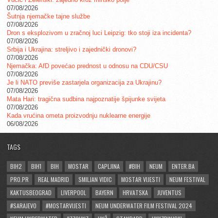
07/08/2026
Šutnja njemačke tajne službe
07/08/2026
Dron s eksplozivom u zračnoj luci Leipzig: tko stoji iza incidenta?
07/08/2026
Srbija i Ukrajina: streljivo i zajednički dronovi?
07/08/2026
Njemačka: AfD povećao prednost u odnosu na CDU/CSU
07/08/2026
Je li NATO previše zastarjela organizacija za Ukrajinu?
07/08/2026
Mata Hari: tragična sudbina najpoznatije špijunke svijeta
07/08/2026
Kada vrućina ometa proizvodnju nuklearne energije
06/08/2026
TAGS
BIH2
BIH1
BIH
MOSTAR
CAPLJINA
#BIH
NEUM
ENTER.BA
PRO.PR
REAL MADRID
SMILJAN VIDIC
MOSTAR VIJESTI
NEUM FESTIVAL
KAKTUSBEOGRAD
LIVERPOOL
BAYERN
HRVATSKA
JUVENTUS
#SARAJEVO
#MOSTARVIJESTI
NEUM UNDERWATER FILM FESTIVAL 2024