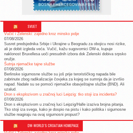
SVIJET
Vučić i Zelenski: zajedno kroz minsko polje
07/08/2026
Susret predsjednika Srbije i Ukrajine u Beogradu za obojicu nosi rizike,
ali je dobit izgleda veća. Vučić, kažu sugovornici DW-a, kupuje
naklonost Bruxellesa uoči presudnih izbora dok Zelenski dobiva srpsko
oružje.
Šutnja njemačke tajne službe
07/08/2026
Berlinske sigurnosne službe su još prije terorističkog napada bile
zabrinute zbog radikalizacije čovjeka za kojeg se sumnja da je izvršio
napad. Nadale su se pomoći njemačke obavještajne službe (BND). Ali
uzalud.
Dron s eksplozivom u zračnoj luci Leipzig: tko stoji iza incidenta?
07/08/2026
Dron s eksplozivom u zračnoj luci Leipzig/Halle izaziva brojna pitanja.
Tko stoji iza svega, kako je dospio na pistu i kako politika i sigurnosne
službe reagiraju na ovaj sigurnosni propust?
DW-WORLD´S CROATIAN HOMEPAGE
Vučić i Zelenski: zajedno kroz minsko polje