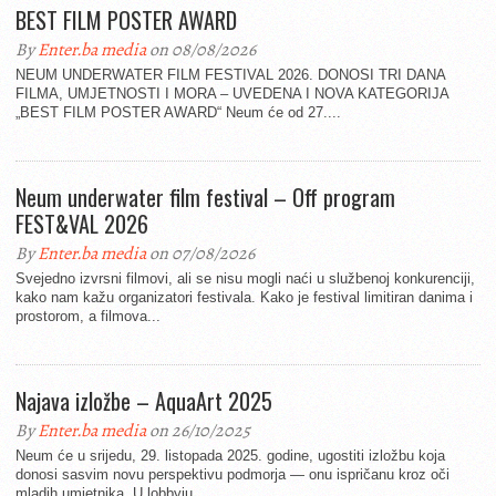
BEST FILM POSTER AWARD
By
Enter.ba media
on 08/08/2026
NEUM UNDERWATER FILM FESTIVAL 2026. DONOSI TRI DANA
FILMA, UMJETNOSTI I MORA – UVEDENA I NOVA KATEGORIJA
„BEST FILM POSTER AWARD“ Neum će od 27....
Neum underwater film festival – Off program
FEST&VAL 2026
By
Enter.ba media
on 07/08/2026
Svejedno izvrsni filmovi, ali se nisu mogli naći u službenoj konkurenciji,
kako nam kažu organizatori festivala. Kako je festival limitiran danima i
prostorom, a filmova...
Najava izložbe – AquaArt 2025
By
Enter.ba media
on 26/10/2025
Neum će u srijedu, 29. listopada 2025. godine, ugostiti izložbu koja
donosi sasvim novu perspektivu podmorja — onu ispričanu kroz oči
mladih umjetnika. U lobbyju...