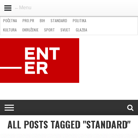
←Menu
POČETNA
PRO.PR
BIH
STANDARD
POLITIKA
HOME
VIJESTI
PRO.PR
STANDARD
POLITIKA
GOSPODARSTVO
OKRUŽENJE
GLAZBA
KULTURA
SPORT
FOTO
KULTURA
OKRUŽENJE
SPORT
SVIJET
GLAZBA
NATJEČAJI
FILMING LOCATION IN BH
KONTAKT
ALL POSTS TAGGED "STANDARD"