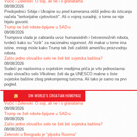
Vučić i Zelenski: O soji, ali ne i o granatama
08/08/2026
Predsjednici Srbije i Ukrajine su pred kamerama otišli jedino do isticanja
načela "teritorijalne cjelovitosti". Ali o vojnoj suradnji, o tome se nije
htjelo govoriti.
Trump ne želi robote-špijune u SAD-u
08/08/2026
Trumpova vlada je zabranila uvoz humanoidnih i četveronožnih robota,
tvrdeći kako su "rizik" za nacionalnu sigurnost. Ali makar u tome ima
istine, mnogi misle kako Trump tek želi zaštititi američku proizvodnju
robota.
Zašto jedno slovačko selo ne želi biti svjetska baština?
08/08/2026
Sudeći po naslovima u svjetskim medijima priča je vrlo jednostavna:
malo slovačko selo Vlkolinec želi da ga UNESCO makne s liste
svjetske baštine zbog prekomjernog turizma. Ali tako je samo na prvi
pogled.
DW-WORLD´S CROATIAN HOMEPAGE
Vučić i Zelenski: O soji, ali ne i o granatama
08/08/2026
Trump ne želi robote-špijune u SAD-u
08/08/2026
Zašto jedno slovačko selo ne želi biti svjetska baština?
08/08/2026
Zelenski u Beogradu je "pljuska Rusima"