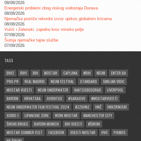
08/08/2026
Energetski problemi zbog niskog vodostaja Dunava
08/08/2026
Njemačka postiže rekordni izvoz uprkos globalnim krizama
08/08/2026
Vučić i Zelenski: zajedno kroz minsko polje
07/08/2026
Šutnja njemačke tajne službe
07/08/2026
TAGS
BIH2
BIH1
BIH
MOSTAR
CAPLJINA
#BIH
NEUM
ENTER.BA
PRO.PR
REAL MADRID
NEUM FESTIVAL
STANDARD
SMILJAN VIDIC
MOSTAR VIJESTI
NEUM UNDERWATER
KAKTUSBEOGRAD
LIVERPOOL
BAYERN
HRVATSKA
JUVENTUS
#SARAJEVO
#MOSTARVIJESTI
NEUM UNDERWATER FILM FESTIVAL 2024
#ZZOHNZ
HNŽ
HKKZRINJSKI
XGRID-1
LIPANJSKE ZORE
WERK MOSTAR
MANCHESTER CITY
ŠIROKI BRIJEG
BAYERN MUNICH
BIH VIJESTI
#ŠIROKI
MOSTAR SUMMER FEST
FACEBOOK
VIJESTI MOSTAR
HVO
PIXMOS
NK ŠIROKI