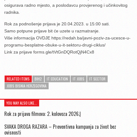
osigurava radno mjesto, a poslodavcu provjerenog i učinkovitog
radnika.
Rok za podnošenje prijava je 20.04.2023. u 15:00 sati.
Samo potpune prijave bit će uzete u razmatranje.
Više informacija OVDJE https://redah.ba/javni-poziv-za-ucesce-u-
programu-besplatne-obuke-u-it-sektoru-drugi-ciklus/
Link za prijave forms.gle/tVtGnDQRotQjN4Cx8
RELATED ITEMS
BIH2
IT EDUCATION
IT JOBS
IT SECTOR
JOBS BISNIA HERZEGOVINA
YOU MAY ALSO LIKE...
Rok za prijavu filmova: 2. kolovoza 2026.|
SVAKA DROGA RAZARA – Preventivna kampanja za život bez
ovisnosti