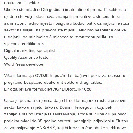
obuke za IT sektor.
Ukoliko ste mlađi od 35 godina i imate afinitet prema IT sektoru a
ujedno ste voljni steći nova znanja ili proširiti već stečena te si
sami stvoriti radno mjesto i osigurati budućnost kroz najbrži rastući
sektor na svijetu na pravom ste mjestu. Nudimo besplatne obuke
u trajanju od minimalno 3 mjeseca te izvanrednu priliku za
stjecanje certifikata za:
Digital marketing specijalist
Quality Assurance tester
WordPress developer
Više informacija OVDJE https://redah.ba/javni-poziv-za-ucesce-u-
programu-besplatne-obuke-u-it-sektoru-drugi-ciklus/
Link za prijave forms.gle/tVtGnDQRotQjN4Cx8
Opće je poznata činjenica da je IT sektor najbrže rastući poslovni
sektor kako u svijetu, tako i u Bosni i Hercegovini koji, pak,
zahtijeva stalno učenje i usavršavanje, stoga su ciljna grupa ovog
projekta mladi do 35 godina starosti, ponajprije prijavljeni u Službu
za zapošljavanje HNK/HNŽ, koji bi kroz stručne obuke stekli nove