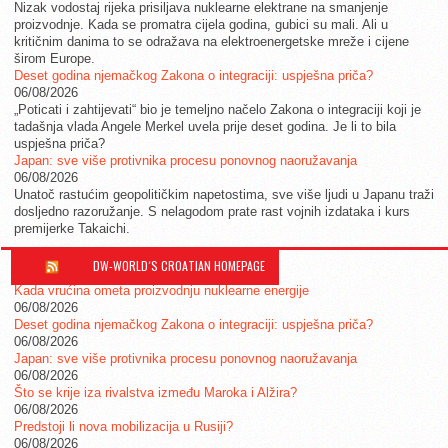
Nizak vodostaj rijeka prisiljava nuklearne elektrane na smanjenje
proizvodnje. Kada se promatra cijela godina, gubici su mali. Ali u
kritičnim danima to se odražava na elektroenergetske mreže i cijene
širom Europe.
Deset godina njemačkog Zakona o integraciji: uspješna priča?
06/08/2026
„Poticati i zahtijevati“ bio je temeljno načelo Zakona o integraciji koji je
tadašnja vlada Angele Merkel uvela prije deset godina. Je li to bila
uspješna priča?
Japan: sve više protivnika procesu ponovnog naoružavanja
06/08/2026
Unatoč rastućim geopolitičkim napetostima, sve više ljudi u Japanu traži
dosljedno razoružanje. S nelagodom prate rast vojnih izdataka i kurs
premijerke Takaichi.
DW-WORLD´S CROATIAN HOMEPAGE
Kada vrućina ometa proizvodnju nuklearne energije
06/08/2026
Deset godina njemačkog Zakona o integraciji: uspješna priča?
06/08/2026
Japan: sve više protivnika procesu ponovnog naoružavanja
06/08/2026
Što se krije iza rivalstva između Maroka i Alžira?
06/08/2026
Predstoji li nova mobilizacija u Rusiji?
06/08/2026