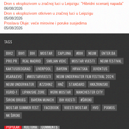
Dron s eksplozivom u zračnoj luci u Leipzigu: "Hibridni scenarij napada"
06/08/2026
Dron s eksplozivom otkriven u zračnoj luci u Leipzigu
05/08/2026
Proslava Oluje: veće mirovine i poruke susjedima
05/08/2026
TAGS
BIH2
BIH1
BIH
MOSTAR
CAPLJINA
#BIH
NEUM
ENTER.BA
PRO.PR
REAL MADRID
SMILJAN VIDIC
MOSTAR VIJESTI
NEUM FESTIVAL
KAKTUSBEOGRAD
LIVERPOOL
BAYERN
HRVATSKA
JUVENTUS
#SARAJEVO
#MOSTARVIJESTI
NEUM UNDERWATER FILM FESTIVAL 2024
NEUM UNDERWATER
#ZZOHNZ
HNŽ
STANDARD
HKKZRINJSKI
XGRID-1
LIPANJSKE ZORE
WERK MOSTAR
MANCHESTER CITY
ŠIROKI BRIJEG
BAYERN MUNICH
BIH VIJESTI
#ŠIROKI
MOSTAR SUMMER FEST
FACEBOOK
VIJESTI MOSTAR
HVO
PIXMOS
NK ŠIROKI
POPULAR
KULTURA
COMMENTS