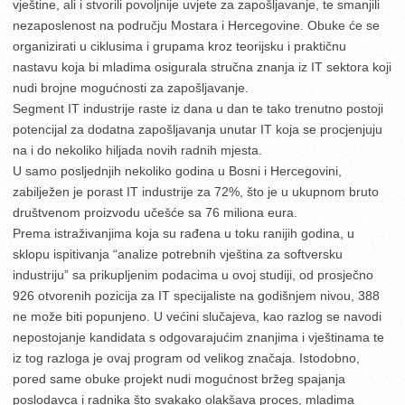
vještine, ali i stvorili povoljnije uvjete za zapošljavanje, te smanjili
nezaposlenost na području Mostara i Hercegovine. Obuke će se
organizirati u ciklusima i grupama kroz teorijsku i praktičnu
nastavu koja bi mladima osigurala stručna znanja iz IT sektora koji
nudi brojne mogućnosti za zapošljavanje.
Segment IT industrije raste iz dana u dan te tako trenutno postoji
potencijal za dodatna zapošljavanja unutar IT koja se procjenjuju
na i do nekoliko hiljada novih radnih mjesta.
U samo posljednjih nekoliko godina u Bosni i Hercegovini,
zabilježen je porast IT industrije za 72%, što je u ukupnom bruto
društvenom proizvodu učešće sa 76 miliona eura.
Prema istraživanjima koja su rađena u toku ranijih godina, u
sklopu ispitivanja “analize potrebnih vještina za softversku
industriju” sa prikupljenim podacima u ovoj studiji, od prosječno
926 otvorenih pozicija za IT specijaliste na godišnjem nivou, 388
ne može biti popunjeno. U većini slučajeva, kao razlog se navodi
nepostojanje kandidata s odgovarajućim znanjima i vještinama te
iz tog razloga je ovaj program od velikog značaja. Istodobno,
pored same obuke projekt nudi mogućnost bržeg spajanja
poslodavca i radnika što svakako olakšava proces, mladima