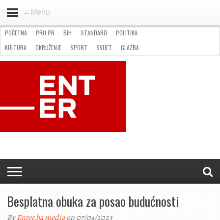
←Menu
POČETNA
PRO.PR
BIH
STANDARD
POLITIKA
HOME
VIJESTI
PRO.PR
STANDARD
POLITIKA
GOSPODARSTVO
OKRUŽENJE
GLAZBA
KULTURA
SPORT
FOTO
KULTURA
OKRUŽENJE
SPORT
SVIJET
GLAZBA
NATJEČAJI
FILMING LOCATION IN BH
KONTAKT
Besplatna obuka za posao budućnosti
By
Enter.ba media
on 07/04/2023