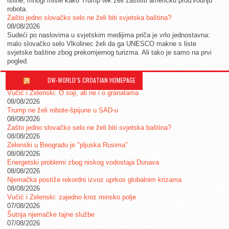
istine, mnogi misle kako Trump tek želi zaštititi američku proizvodnju
robota.
Zašto jedno slovačko selo ne želi biti svjetska baština?
08/08/2026
Sudeći po naslovima u svjetskim medijima priča je vrlo jednostavna:
malo slovačko selo Vlkolinec želi da ga UNESCO makne s liste
svjetske baštine zbog prekomjernog turizma. Ali tako je samo na prvi
pogled.
DW-WORLD´S CROATIAN HOMEPAGE
Vučić i Zelenski: O soji, ali ne i o granatama
08/08/2026
Trump ne želi robote-špijune u SAD-u
08/08/2026
Zašto jedno slovačko selo ne želi biti svjetska baština?
08/08/2026
Zelenski u Beogradu je "pljuska Rusima"
08/08/2026
Energetski problemi zbog niskog vodostaja Dunava
08/08/2026
Njemačka postiže rekordni izvoz uprkos globalnim krizama
08/08/2026
Vučić i Zelenski: zajedno kroz minsko polje
07/08/2026
Šutnja njemačke tajne službe
07/08/2026