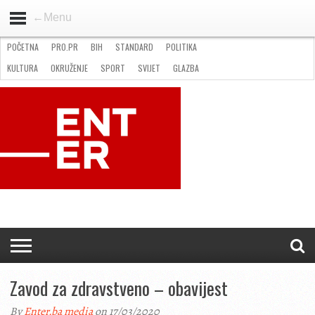
←Menu
POČETNA
PRO.PR
BIH
STANDARD
POLITIKA
HOME
VIJESTI
PRO.PR
STANDARD
POLITIKA
GOSPODARSTVO
OKRUŽENJE
GLAZBA
KULTURA
SPORT
FOTO
KULTURA
OKRUŽENJE
SPORT
SVIJET
GLAZBA
NATJEČAJI
FILMING LOCATION IN BH
KONTAKT
Zavod za zdravstveno – obavijest
By
Enter.ba media
on 17/03/2020