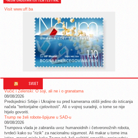
Visit www.uff.ba
SVIJET
Vučić i Zelenski: O soji, ali ne i o granatama
08/08/2026
Predsjednici Srbije i Ukrajine su pred kamerama otišli jedino do isticanja
načela "teritorijalne cjelovitosti". Ali o vojnoj suradnji, o tome se nije
htjelo govoriti.
Trump ne želi robote-špijune u SAD-u
08/08/2026
Trumpova vlada je zabranila uvoz humanoidnih i četveronožnih robota,
tvrdeći kako su "rizik" za nacionalnu sigurnost. Ali makar u tome ima