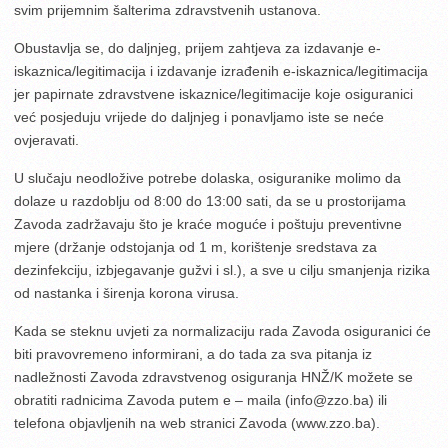
svim prijemnim šalterima zdravstvenih ustanova.
Obustavlja se, do daljnjeg, prijem zahtjeva za izdavanje e-
iskaznica/legitimacija i izdavanje izrađenih e-iskaznica/legitimacija
jer papirnate zdravstvene iskaznice/legitimacije koje osiguranici
već posjeduju vrijede do daljnjeg i ponavljamo iste se neće
ovjeravati.
U slučaju neodložive potrebe dolaska, osiguranike molimo da
dolaze u razdoblju od 8:00 do 13:00 sati, da se u prostorijama
Zavoda zadržavaju što je kraće moguće i poštuju preventivne
mjere (držanje odstojanja od 1 m, korištenje sredstava za
dezinfekciju, izbjegavanje gužvi i sl.), a sve u cilju smanjenja rizika
od nastanka i širenja korona virusa.
Kada se steknu uvjeti za normalizaciju rada Zavoda osiguranici će
biti pravovremeno informirani, a do tada za sva pitanja iz
nadležnosti Zavoda zdravstvenog osiguranja HNŽ/K možete se
obratiti radnicima Zavoda putem e – maila (info@zzo.ba) ili
telefona objavljenih na web stranici Zavoda (www.zzo.ba).