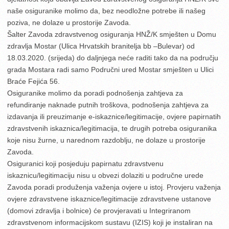
naše osiguranike molimo da, bez neodložne potrebe ili našeg
poziva, ne dolaze u prostorije Zavoda.
Šalter Zavoda zdravstvenog osiguranja HNŽ/K smješten u Domu
zdravlja Mostar (Ulica Hrvatskih branitelja bb –Bulevar) od
18.03.2020. (srijeda) do daljnjega neće raditi tako da na području
grada Mostara radi samo Područni ured Mostar smješten u Ulici
Braće Fejića 56.
Osiguranike molimo da poradi podnošenja zahtjeva za
refundiranje naknade putnih troškova, podnošenja zahtjeva za
izdavanja ili preuzimanje e-iskaznice/legitimacije, ovjere papirnatih
zdravstvenih iskaznica/legitimacija, te drugih potreba osiguranika
koje nisu žurne, u narednom razdoblju, ne dolaze u prostorije
Zavoda.
Osiguranici koji posjeduju papirnatu zdravstvenu
iskaznicu/legitimaciju nisu u obvezi dolaziti u područne urede
Zavoda poradi produženja važenja ovjere u istoj. Provjeru važenja
ovjere zdravstvene iskaznice/legitimacije zdravstvene ustanove
(domovi zdravlja i bolnice) će provjeravati u Integriranom
zdravstvenom informacijskom sustavu (IZIS) koji je instaliran na