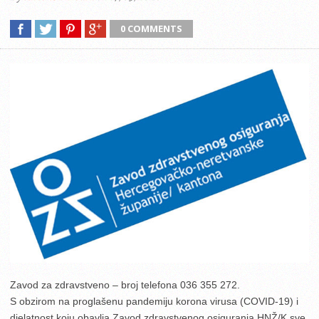
0 COMMENTS
Zavod za zdravstveno – broj telefona 036 355 272.
S obzirom na proglašenu pandemiju korona virusa (COVID-19) i
djelatnost koju obavlja Zavod zdravstvenog osiguranja HNŽ/K sve