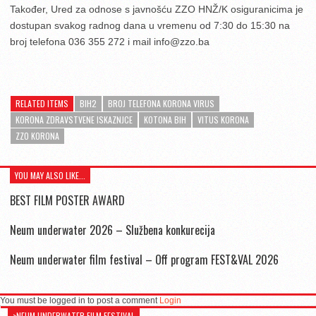
Također, Ured za odnose s javnošću ZZO HNŽ/K osiguranicima je
dostupan svakog radnog dana u vremenu od 7:30 do 15:30 na
broj telefona 036 355 272 i mail info@zzo.ba
RELATED ITEMS
BIH2
BROJ TELEFONA KORONA VIRUS
KORONA ZDRAVSTVENE ISKAZNJCE
KOTONA BIH
VITUS KORONA
ZZO KORONA
YOU MAY ALSO LIKE...
BEST FILM POSTER AWARD
Neum underwater 2026 – Službena konkurecija
Neum underwater film festival – Off program FEST&VAL 2026
You must be logged in to post a comment
Login
>NEUM UNDERWATER FILM FESTIVAL