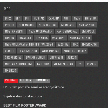
TAGS
BIH2
BIH1
BIH
MOSTAR
CAPLJINA
#BIH
NEUM
ENTER.BA
PRO.PR
REAL MADRID
NEUM FESTIVAL
STANDARD
SMILJAN VIDIC
MOSTAR VIJESTI
NEUM UNDERWATER
KAKTUSBEOGRAD
LIVERPOOL
BAYERN
HRVATSKA
JUVENTUS
#SARAJEVO
#MOSTARVIJESTI
NEUM UNDERWATER FILM FESTIVAL 2024
#ZZOHNZ
HNŽ
HKKZRINJSKI
XGRID-1
LIPANJSKE ZORE
WERK MOSTAR
MANCHESTER CITY
ŠIROKI BRIJEG
BAYERN MUNICH
BIH VIJESTI
#ŠIROKI
MOSTAR SUMMER FEST
FACEBOOK
VIJESTI MOSTAR
HVO
PIXMOS
NK ŠIROKI
POPULAR
KULTURA
COMMENTS
FIS Vitez pomaže zeničke srednjoškolce
Svjetski dan tonske probe
BEST FILM POSTER AWARD