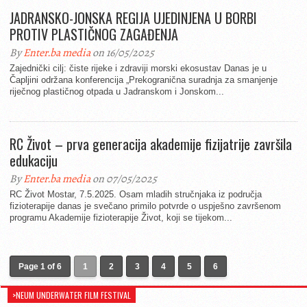
JADRANSKO-JONSKA REGIJA UJEDINJENA U BORBI
PROTIV PLASTIČNOG ZAGAĐENJA
By
Enter.ba media
on 16/05/2025
Zajednički cilj: čiste rijeke i zdraviji morski ekosustav Danas je u
Čapljini održana konferencija „Prekogranična suradnja za smanjenje
riječnog plastičnog otpada u Jadranskom i Jonskom...
RC Život – prva generacija akademije fizijatrije završila
edukaciju
By
Enter.ba media
on 07/05/2025
RC Život Mostar, 7.5.2025. Osam mladih stručnjaka iz područja
fizioterapije danas je svečano primilo potvrde o uspješno završenom
programu Akademije fizioterapije Život, koji se tijekom...
Page 1 of 6
1
2
3
4
5
6
>NEUM UNDERWATER FILM FESTIVAL