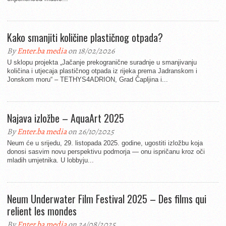
Kako smanjiti količine plastičnog otpada?
By
Enter.ba media
on 18/02/2026
U sklopu projekta „Jačanje prekogranične suradnje u smanjivanju
količina i utjecaja plastičnog otpada iz rijeka prema Jadranskom i
Jonskom moru“ – TETHYS4ADRION, Grad Čapljina i...
Najava izložbe – AquaArt 2025
By
Enter.ba media
on 26/10/2025
Neum će u srijedu, 29. listopada 2025. godine, ugostiti izložbu koja
donosi sasvim novu perspektivu podmorja — onu ispričanu kroz oči
mladih umjetnika. U lobbyju...
Neum Underwater Film Festival 2025 – Des films qui
relient les mondes
By
Enter.ba media
on 24/08/2025