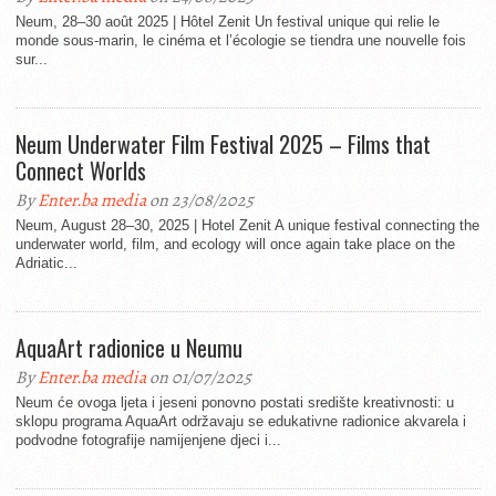
Neum, 28–30 août 2025 | Hôtel Zenit Un festival unique qui relie le
monde sous-marin, le cinéma et l’écologie se tiendra une nouvelle fois
sur...
Neum Underwater Film Festival 2025 – Films that
Connect Worlds
By
Enter.ba media
on 23/08/2025
Neum, August 28–30, 2025 | Hotel Zenit A unique festival connecting the
underwater world, film, and ecology will once again take place on the
Adriatic...
AquaArt radionice u Neumu
By
Enter.ba media
on 01/07/2025
Neum će ovoga ljeta i jeseni ponovno postati središte kreativnosti: u
sklopu programa AquaArt održavaju se edukativne radionice akvarela i
podvodne fotografije namijenjene djeci i...