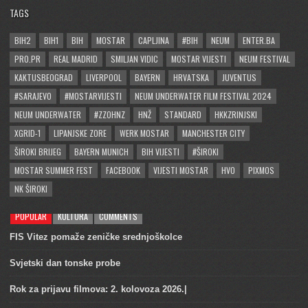
TAGS
BIH2
BIH1
BIH
MOSTAR
CAPLJINA
#BIH
NEUM
ENTER.BA
PRO.PR
REAL MADRID
SMILJAN VIDIC
MOSTAR VIJESTI
NEUM FESTIVAL
KAKTUSBEOGRAD
LIVERPOOL
BAYERN
HRVATSKA
JUVENTUS
#SARAJEVO
#MOSTARVIJESTI
NEUM UNDERWATER FILM FESTIVAL 2024
NEUM UNDERWATER
#ZZOHNZ
HNŽ
STANDARD
HKKZRINJSKI
XGRID-1
LIPANJSKE ZORE
WERK MOSTAR
MANCHESTER CITY
ŠIROKI BRIJEG
BAYERN MUNICH
BIH VIJESTI
#ŠIROKI
MOSTAR SUMMER FEST
FACEBOOK
VIJESTI MOSTAR
HVO
PIXMOS
NK ŠIROKI
POPULAR
KULTURA
COMMENTS
FIS Vitez pomaže zeničke srednjoškolce
Svjetski dan tonske probe
Rok za prijavu filmova: 2. kolovoza 2026.|