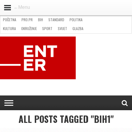
←Menu
POČETNA
PRO.PR
BIH
STANDARD
POLITIKA
HOME
VIJESTI
PRO.PR
STANDARD
POLITIKA
GOSPODARSTVO
OKRUŽENJE
GLAZBA
KULTURA
SPORT
FOTO
KULTURA
OKRUŽENJE
SPORT
SVIJET
GLAZBA
NATJEČAJI
FILMING LOCATION IN BH
KONTAKT
ALL POSTS TAGGED "BIH1"