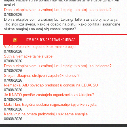
napad. Nadale su se pomoći njemačke obavještajne službe (BND). Ali
uzalud.
Dron s eksplozivom u zračnoj luci Leipzig: tko stoji iza incidenta?
07/08/2026
Dron s eksplozivom u zračnoj luci Leipzig/Halle izaziva brojna pitanja.
Tko stoji iza svega, kako je dospio na pistu i kako politika i sigurnosne
službe reagiraju na ovaj sigurnosni propust?
DW-WORLD´S CROATIAN HOMEPAGE
Vučić i Zelenski: zajedno kroz minsko polje
07/08/2026
Šutnja njemačke tajne službe
07/08/2026
Dron s eksplozivom u zračnoj luci Leipzig: tko stoji iza incidenta?
07/08/2026
Srbija i Ukrajina: streljivo i zajednički dronovi?
07/08/2026
Njemačka: AfD povećao prednost u odnosu na CDU/CSU
07/08/2026
Je li NATO previše zastarjela organizacija za Ukrajinu?
07/08/2026
Mata Hari: tragična sudbina najpoznatije špijunke svijeta
07/08/2026
Kada vrućina ometa proizvodnju nuklearne energije
06/08/2026