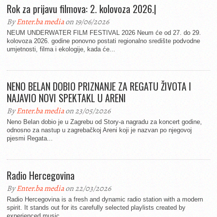
Rok za prijavu filmova: 2. kolovoza 2026.|
By
Enter.ba media
on 19/06/2026
NEUM UNDERWATER FILM FESTIVAL 2026 Neum će od 27. do 29.
kolovoza 2026. godine ponovno postati regionalno središte podvodne
umjetnosti, filma i ekologije, kada će...
NENO BELAN DOBIO PRIZNANJE ZA REGATU ŽIVOTA I
NAJAVIO NOVI SPEKTAKL U ARENI
By
Enter.ba media
on 23/05/2026
Neno Belan dobio je u Zagrebu od Story-a nagradu za koncert godine,
odnosno za nastup u zagrebačkoj Areni koji je nazvan po njegovoj
pjesmi Regata...
Radio Hercegovina
By
Enter.ba media
on 22/03/2026
Radio Hercegovina is a fresh and dynamic radio station with a modern
spirit. It stands out for its carefully selected playlists created by
experienced music...