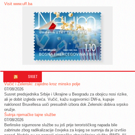
Visit www.uff.ba
SVIJET
Vučić i Zelenski: zajedno kroz minsko polje
07/08/2026
Susret predsjednika Srbije i Ukrajine u Beogradu za obojicu nosi rizike,
ali je dobit izgleda veća. Vučić, kažu sugovornici DW-a, kupuje
naklonost Bruxellesa uoči presudnih izbora dok Zelenski dobiva srpsko
oružje.
Šutnja njemačke tajne službe
07/08/2026
Berlinske sigurnosne službe su još prije terorističkog napada bile
zabrinute zbog radikalizacije čovjeka za kojeg se sumnja da je izvršio