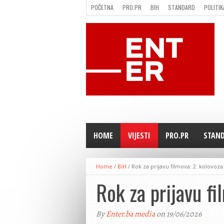
POČETNA
PRO.PR
BIH
STANDARD
POLITIK
FILMING LOCATION IN BH
KONTAKT
HOME
VIJESTI
PRO.PR
STAN
Home
/
BiH
/
Rok za prijavu filmova: 2. kolovoza
Rok za prijavu fi
By
Enter.ba media
on 19/06/2026