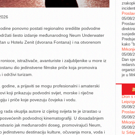
zrakopl
inciden
Proslav
2026
05/08/
Proslav
odine ponovno postati regionalno središte podvodne
direktn
susjedi
se održati šesto izdanje međunarodnog Neum Underwater
Predsje
držan u Hotelu Zenit (dvorana Fontana) i na otvorenom
kako "b
Mrkonji
05/08/
Dan sje
onioce, istraživače, avanturiste i zaljubljenike u more iz
redarstv
 postanu dio jedinstvene filmske priče koja promovira
organiz
 i održivi turizam.
je u Mr
godine, a prijaviti se mogu profesionalni i amaterski
ovi koji prikazuju podvodni svijet, morske i riječne
Dron s 
giju i priče koje povezuju čovjeka i vodu.
Leipzig
05/08/
 rada okuplja autore iz cijelog svijeta te je izrastao u
Proslav
05/08/
j posvećenih podvodnoj kinematografiji. U dosadašnjem
Mrkonji
i ostvario jak međunarodni doseg, promovirajući Neum,
05/08/
 jedinstvenu destinaciju kulture, očuvanja mora, voda i
Iz Srbi