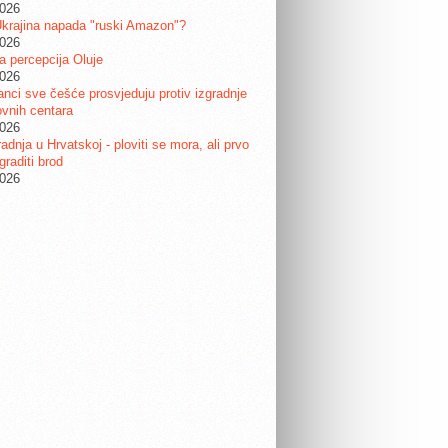
2026
krajina napada "ruski Amazon"?
2026
ta percepcija Oluje
2026
nci sve češće prosvjeduju protiv izgradnje
vnih centara
2026
adnja u Hrvatskoj - ploviti se mora, ali prvo
graditi brod
2026