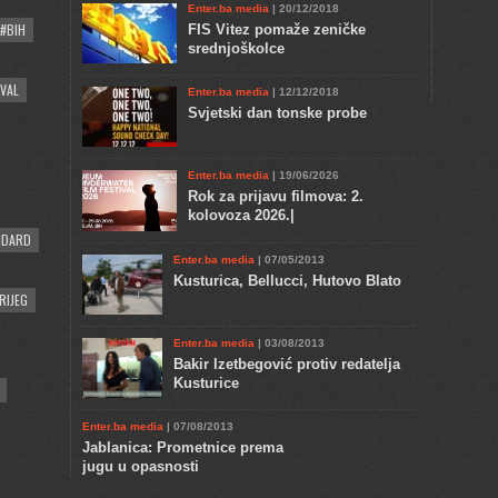
Enter.ba media
| 20/12/2018
#BIH
FIS Vitez pomaže zeničke
srednjoškolce
VAL
Enter.ba media
| 12/12/2018
Svjetski dan tonske probe
Enter.ba media
| 19/06/2026
Rok za prijavu filmova: 2.
kolovoza 2026.|
NDARD
Enter.ba media
| 07/05/2013
Kusturica, Bellucci, Hutovo Blato
RIJEG
Enter.ba media
| 03/08/2013
Bakir Izetbegović protiv redatelja
Kusturice
Enter.ba media
| 07/08/2013
Jablanica: Prometnice prema
jugu u opasnosti