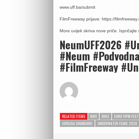
www.uff.ba/submit
FilmFreeway prijave: https://filmfreewa
More uvijek skriva nove priče. Ispričajt
NeumUFF2026 #Und
#Neum #Podvodna
#FilmFreeway #Un
RELATED ITEMS
BIH1
BIH2
EURO FIPM FEST
UDRUGA SRANDARD
UNDERWATER FILMS 2026