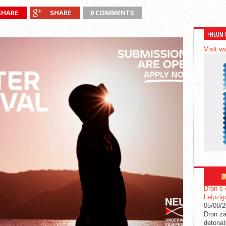
SHARE
SHARE
0 COMMENTS
>NEUM 
Visit w
Dron s 
Leipzig
05/08/
Dron za
detonat