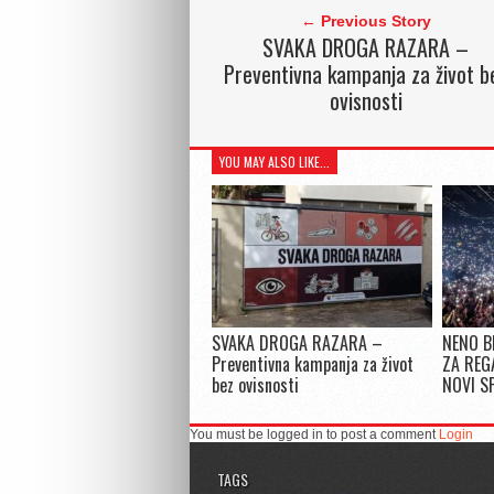
← Previous Story
SVAKA DROGA RAZARA –
Preventivna kampanja za život b
ovisnosti
YOU MAY ALSO LIKE...
SVAKA DROGA RAZARA –
NENO B
Preventivna kampanja za život
ZA REG
bez ovisnosti
NOVI S
You must be logged in to post a comment
Login
TAGS