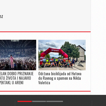
ez
ELAN DOBIO PRIZNANJE
Održana biciklijada od Hutova
ATU ŽIVOTA I NAJAVIO
do Ravnog u spomen na Nikšu
PEKTAKL U ARENI
Vuletića
POPULAR
KULTURA
COMMENTS