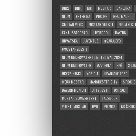
BIH2
BIH1
BIH
MOSTAR
CAPLJINA
NEUM
ENTER.BA
PRO.PR
REAL MADRID
SMILJAN VIDIC
MOSTAR VIJESTI
NEUM FESTI
KAKTUSBEOGRAD
LIVERPOOL
BAYERN
HRVATSKA
JUVENTUS
#SARAJEVO
#MOSTARVIJESTI
NEUM UNDERWATER FILM FESTIVAL 2024
NEUM UNDERWATER
#ZZOHNZ
HNŽ
STA
HKKZRINJSKI
XGRID-1
LIPANJSKE ZORE
WERK MOSTAR
MANCHESTER CITY
ŠIROKI B
BAYERN MUNICH
BIH VIJESTI
#ŠIROKI
MOSTAR SUMMER FEST
FACEBOOK
VIJESTI MOSTAR
HVO
PIXMOS
NK ŠIROKI