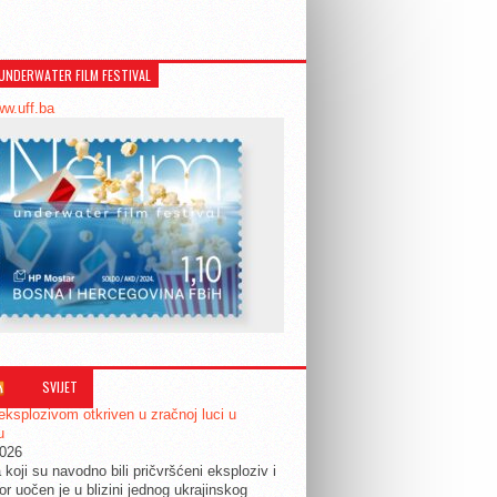
UNDERWATER FILM FESTIVAL
ww.uff.ba
SVIJET
eksplozivom otkriven u zračnoj luci u
u
2026
 koji su navodno bili pričvršćeni eksploziv i
or uočen je u blizini jednog ukrajinskog