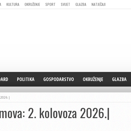
A
KULTURA
OKRUŽENJE
SPORT
SVIJET
GLAZBA
NATJEČAJI
DARD
POLITIKA
GOSPODARSTVO
OKRUŽENJE
GLAZBA
 2026.|
lmova: 2. kolovoza 2026.|