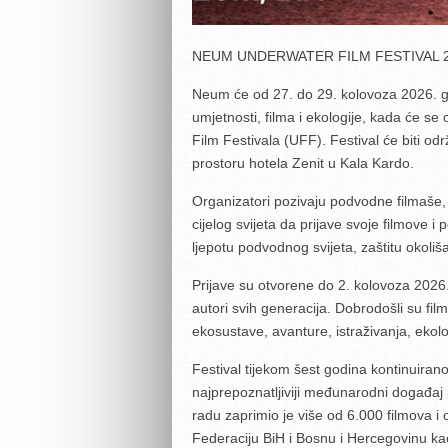
NEUM UNDERWATER FILM FESTIVAL 
Neum će od 27. do 29. kolovoza 2026. g
umjetnosti, filma i ekologije, kada će 
Film Festivala (UFF). Festival će biti o
prostoru hotela Zenit u Kala Kardo.
Organizatori pozivaju podvodne filmaše, r
cijelog svijeta da prijave svoje filmove i
ljepotu podvodnog svijeta, zaštitu okoliša
Prijave su otvorene do 2. kolovoza 2026. 
autori svih generacija. Dobrodošli su film
ekosustave, avanture, istraživanja, ekolo
Festival tijekom šest godina kontinuiranog
najprepoznatljiviji međunarodni događa
radu zaprimio je više od 6.000 filmova 
Federaciju BiH i Bosnu i Hercegovinu kao