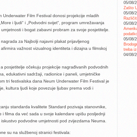
05/08/
Zašto U
05/08/
m Underwater Film Festival donosi projekcije mladih
Različi
„More i ljudi“ i „Podvodni svijet“, program umrežavanja
05/08/
Amerika
mjetnosti i bogat zabavni probram za svoje posjetitelje.
podatko
05/08/
agrada za Najbolji najavni plakat prijavljenog
Brodogr
firmira važnost vizualnog identiteta i dizajna u filmskoj
treba iz
04/08/
 a posjetitelje očekuju projekcije nagrađivanih podvodnih
ima, edukativni sadržaji, radionice i paneli, umjetničke
kom tri festivalska dana Neum Underwater Film Festival je
e, kultura ljudi koje povezuje ljubav prema vodi i
anju standarda kvalitete Standard pozivaja stanovnike,
ije i filma da već sada u svoje kalendare upišu posljednji
o iskustvo podvodne umjetnosti pod zvijezdama Neuma.
ne su na službenoj stranici festivala: