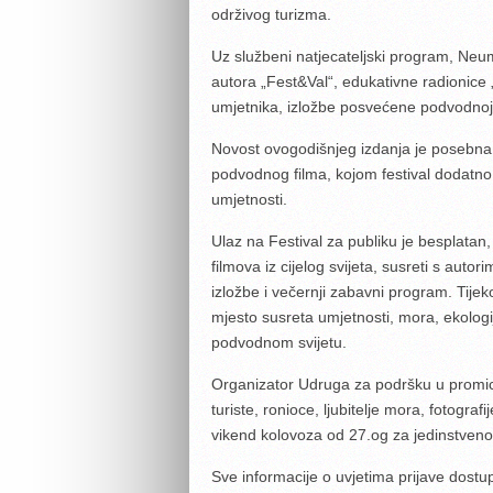
održivog turizma.
Uz službeni natjecateljski program, Neu
autora „Fest&Val“, edukativne radionice 
umjetnika, izložbe posvećene podvodnoj u
Novost ovogodišnjeg izdanja je posebna n
podvodnog filma, kojom festival dodatno a
umjetnosti.
Ulaz na Festival za publiku je besplatan,
filmova iz cijelog svijeta, susreti s autor
izložbe i večernji zabavni program. Tije
mjesto susreta umjetnosti, mora, ekologij
podvodnom svijetu.
Organizator Udruga za podršku u promic
turiste, ronioce, ljubitelje mora, fotograf
vikend kolovoza od 27.og za jedinstven
Sve informacije o uvjetima prijave dostup