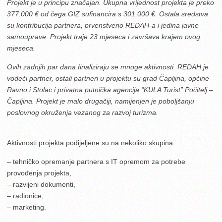
Projekt je u principu značajan. Ukupna vrijednost projekta je preko
377.000 € od čega GIZ sufinancira s 301.000 €. Ostala sredstva
su kontribucija partnera, prvenstveno REDAH-a i jedina javne
samouprave. Projekt traje 23 mjeseca i završava krajem ovog
mjeseca.
Ovih zadnjih par dana finaliziraju se mnoge aktivnosti. REDAH je
vodeći partner, ostali partneri u projektu su grad Čapljina, općine
Ravno i Stolac i privatna putnička agencija “KULA Turist” Počitelj –
Čapljina. Projekt je malo drugačiji, namijenjen je poboljšanju
poslovnog okruženja vezanog za razvoj turizma.
Aktivnosti projekta podijeljene su na nekoliko skupina:
– tehničko opremanje partnera s IT opremom za potrebe
provođenja projekta,
– razvijeni dokumenti,
– radionice,
– marketing.