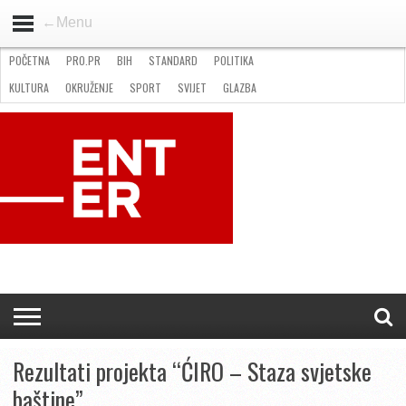
←Menu
POČETNA
PRO.PR
BIH
STANDARD
POLITIKA
HOME
VIJESTI
PRO.PR
STANDARD
POLITIKA
GOSPODARSTVO
OKRUŽENJE
GLAZBA
KULTURA
SPORT
FOTO
KULTURA
OKRUŽENJE
SPORT
SVIJET
GLAZBA
NATJEČAJI
FILMING LOCATION IN BH
KONTAKT
Rezultati projekta “ĆIRO – Staza svjetske
baštine”