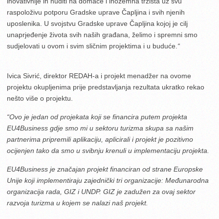
inovativnije ih nuditi na domaće i inozemna tržišta uz svu
raspoloživu potporu Gradske uprave Čapljina i svih njenih
uposlenika. U svojstvu Gradske uprave Čapljina kojoj je cilj
unaprjeđenje života svih naših građana, želimo i spremni smo
sudjelovati u ovom i svim sličnim projektima i u buduće.
“
Ivica Sivrić, direktor REDAH-a i projekt menadžer na ovome
projektu okupljenima prije predstavljanja rezultata ukratko rekao
nešto više o projektu.
“Ovo je jedan od projekata koji se financira putem projekta
EU4Business gdje smo mi u sektoru turizma skupa sa našim
partnerima pripremili aplikaciju, aplicirali i projekt je pozitivno
ocijenjen tako da smo u svibnju krenuli u implementaciju projekta.
EU4Business je značajan projekt financiran od strane Europske
Unije koji implementiraju zajednički tri organizacije: Međunarodna
organizacija rada, GIZ i UNDP. GIZ je zadužen za ovaj sektor
razvoja turizma u kojem se nalazi naš projekt.