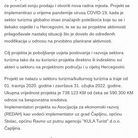
će povećati svoju prodaju i otvoriti nova radna mjesta. Projekt se
implementirao u vrijeme pandemije virusa COVID-19, kada je
sektor turizma globalno imao značajnih poteškoća koje su se i
itekako osjetile i u Hercegovini, te se su se projektne aktivnosti
prilagođavale nastaloj situaciji što je dovelo do određenih
modifikacija u odnosu na prvobitno planirane aktivnosti.
Cilj projekta je poboljšanje uvjeta poslovanja i razvoja sektora
turizma tako da su korisnici projekta direktno ili indirektno svi
akteri u sektoru na projektnom području i u cijeloj Hercegovini.
Projekt se nalazu u sektoru turizma/kulturnog turizma a traje od
01. travnja 2020. godine i završava 31. ožujka 2022. godine.
Ukupna vrijednost projekta je 738.123 KM od čeka se 590.300 KM
odnosi na bespovratna sredstva.
Implementatori projekta su Asocijacija za ekonomski razvoj
(REDAH) kao vodeći implementator uz grad Čapljinu, općinu
Stolac, općinu Ravno uz putnu agenciju “KULA Turist” d.o.o.
Čapljina.