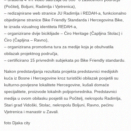
(Počitelj, Boljuni, Radimlja i Vjetrenica),
– redizajnirane web stranice JU Radimlja i REDAH-a, funkcionalno
objedinjene stranice Bike Friendly Standarda i Hercegovina Bike,
te izrada vizualnog identiteta REDAH-a,
– organizirane dvije biciklijade – Ćiro Heritage (Čapljina Stolac) i
Ćiro (Čapljina – Ravno),
– organizirana promotivna tura za medije koja je obuhvatila
obilazak projektnog područja,
– certificirano 15 privrednih subjekata po Bike Friendly standardu.
Nakon predstavljanja rezultata projekta predstavnici medijskih
kuća iz Bosne i Hercegovine kroz turistički obilazak posjetili su
kulturno-povijesne lokalitete Hercegovine, kušali domaće
specijalitete, proizvode lokalnih poljoprivrednika. Predstavnici
medija u ovom obilasku posjetili su Počitelj, nekropolu Radimlja,
Stari grad Vidoški, Stolac, nekropolu Boljuni, Ravno, pećinu
Vjetrenica i manastir u Zavali.
foto Djaka city