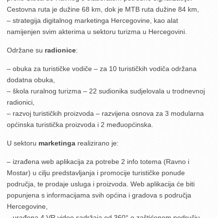
Cestovna ruta je dužine 68 km, dok je MTB ruta dužine 84 km,
– strategija digitalnog marketinga Hercegovine, kao alat
namijenjen svim akterima u sektoru turizma u Hercegovini.
Održane su
radionice
:
– obuka za turističke vodiče – za 10 turističkih vodiča održana
dodatna obuka,
– škola ruralnog turizma – 22 sudionika sudjelovala u trodnevnoj
radionici,
– razvoj turističkih proizvoda – razvijena osnova za 3 modularna
općinska turistička proizvoda i 2 međuopćinska.
U sektoru
marketinga
realizirano je:
– izrađena web aplikacija za potrebe 2 info totema (Ravno i
Mostar) u cilju predstavljanja i promocije turističke ponude
područja, te prodaje usluga i proizvoda. Web aplikacija će biti
popunjena s informacijama svih općina i gradova s područja
Hercegovine,
– urađena 4 VR video sadržaja od 360° o zaštićenom području