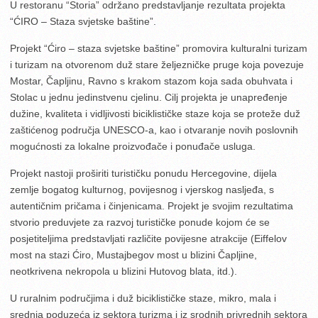
U restoranu “Storia” održano predstavljanje rezultata projekta
“ĆIRO – Staza svjetske baštine”.
Projekt “Ćiro – staza svjetske baštine” promovira kulturalni turizam
i turizam na otvorenom duž stare željezničke pruge koja povezuje
Mostar, Čapljinu, Ravno s krakom stazom koja sada obuhvata i
Stolac u jednu jedinstvenu cjelinu. Cilj projekta je unapređenje
dužine, kvaliteta i vidljivosti biciklističke staze koja se proteže duž
zaštićenog područja UNESCO-a, kao i otvaranje novih poslovnih
mogućnosti za lokalne proizvođače i ponuđače usluga.
Projekt nastoji proširiti turističku ponudu Hercegovine, dijela
zemlje bogatog kulturnog, povijesnog i vjerskog nasljeđa, s
autentičnim pričama i činjenicama. Projekt je svojim rezultatima
stvorio preduvjete za razvoj turističke ponude kojom će se
posjetiteljima predstavljati različite povijesne atrakcije (Eiffelov
most na stazi Ćiro, Mustajbegov most u blizini Čapljine,
neotkrivena nekropola u blizini Hutovog blata, itd.).
U ruralnim područjima i duž biciklističke staze, mikro, mala i
srednja poduzeća iz sektora turizma i iz srodnih privrednih sektora