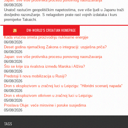
Japan: sve više protivnika procesu ponovnog naoružavanja
06/08/2026
Unatoč rastućim geopolitičkim napetostima, sve više ljudi u Japanu traži
dosljedno razoružanje. S nelagodom prate rast vojnih izdataka i kurs
premijerke Takaichi.
DW-WORLD´S CROATIAN HOMEPAGE
Kada vrućina ometa proizvodnju nuklearne energije
06/08/2026
Deset godina njemačkog Zakona o integraciji: uspješna priča?
06/08/2026
Japan: sve više protivnika procesu ponovnog naoružavanja
06/08/2026
Što se krije iza rivalstva između Maroka i Alžira?
06/08/2026
Predstoji li nova mobilizacija u Rusiji?
06/08/2026
Dron s eksplozivom u zračnoj luci u Leipzigu: "Hibridni scenarij napada"
06/08/2026
Dron s eksplozivom otkriven u zračnoj luci u Leipzigu
05/08/2026
Proslava Oluje: veće mirovine i poruke susjedima
05/08/2026
TAGS