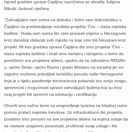
Ispred gradske uprave Čapljina nazočnima se obratila Julijana
Mikulić Jurković riječima:
“
Zahvaljujem vam svima na dolasku i želim vam dobrodošlicu u
Čapljinu na predstavljanje rezultata projekta ‘Ćiro – staza svjetske
baštine’. Hvala vam svima što ćete provesti vrijeme u Hercegovini
kroz današnji obilazak svih mjesta na koje smo bili fokusirani kroz
projekt. Mi kao gradska uprava Čapljina dio smo projekta ‘Ćiro –
staza svjetske baštine’ i imali smo namjeru i istrajemo u tome da
povežemo sve projektne aktere, ujedno da se zahvalimo REDAH-
u, općini Stolac, općini Ravno i gradu Mostaru na suradnji jer svi
zajedno možemo poboljšati turističku ponudu naše Hercegovine
koja je u tijeku pandemije koronavirusa pokazala svu svoju snagu,
spremnost i mogućnosti upravo zahvaljujući ljudima koji su kroz
ovaj projekt bili spremni na edukaciju i certifikaciju.
Otvorili smo važne teme za unapređenje turizma na lokalnoj razini
pomno prateći svjetske trendove. Uz infrastrukturni dio projekta,
posebno smo ponosni na sve projektne aktere na kojima ostaje da
se nastave uzajamno povezivati, proširivati svoje usluge i što