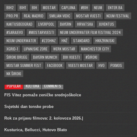
BIH2
BIH1
BIH
MOSTAR
CAPLJINA
#BIH
NEUM
ENTER.BA
PRO.PR
REAL MADRID
SMILJAN VIDIC
MOSTAR VIJESTI
NEUM FESTIVAL
KAKTUSBEOGRAD
LIVERPOOL
BAYERN
HRVATSKA
JUVENTUS
#SARAJEVO
#MOSTARVIJESTI
NEUM UNDERWATER FILM FESTIVAL 2024
NEUM UNDERWATER
#ZZOHNZ
HNŽ
STANDARD
HKKZRINJSKI
XGRID-1
LIPANJSKE ZORE
WERK MOSTAR
MANCHESTER CITY
ŠIROKI BRIJEG
BAYERN MUNICH
BIH VIJESTI
#ŠIROKI
MOSTAR SUMMER FEST
FACEBOOK
VIJESTI MOSTAR
HVO
PIXMOS
NK ŠIROKI
POPULAR
KULTURA
COMMENTS
FIS Vitez pomaže zeničke srednjoškolce
Svjetski dan tonske probe
Rok za prijavu filmova: 2. kolovoza 2026.|
Kusturica, Bellucci, Hutovo Blato