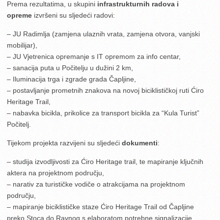
Prema rezultatima, u skupini
infrastrukturnih radova i
opreme
izvršeni su sljedeći radovi:
– JU Radimlja (zamjena ulaznih vrata, zamjena otvora, vanjski
mobilijar),
– JU Vjetrenica opremanje s IT opremom za info centar,
– sanacija puta u Počitelju u dužini 2 km,
– Iluminacija trga i zgrade grada Čapljine,
– postavljanje prometnih znakova na novoj biciklističkoj ruti Ćiro
Heritage Trail,
– nabavka bicikla, prikolice za transport bicikla za “Kula Turist”
Počitelj.
Tijekom projekta razvijeni su sljedeći
dokumenti
:
– studija izvodljivosti za Ćiro Heritage trail, te mapiranje ključnih
aktera na projektnom području,
– narativ za turističke vodiče o atrakcijama na projektnom
području,
– mapiranje biciklističke staze Ćiro Heritage Trail od Čapljine
preko Stoca do Ravnog s elaboratom potrebne signalizacije.