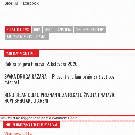
Bike IM Facebook
RELATED ITEMS
BIH1
BIH2
CAPLJINA
ĆIRO BIKE FRIENDLY
JULIJANA MIKULIĆ
RAVNO
YOU MAY ALSO LIKE...
Rok za prijavu filmova: 2. kolovoza 2026.|
SVAKA DROGA RAZARA – Preventivna kampanja za život bez
ovisnosti
NENO BELAN DOBIO PRIZNANJE ZA REGATU ŽIVOTA I NAJAVIO
NOVI SPEKTAKL U ARENI
You must be logged in to post a comment
Login
>NEUM UNDERWATER FILM FESTIVAL
Visit www.uff.ba