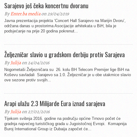
Sarajevo još čeka koncertnu dvoranu
By
Enter.ba media
on 29/04/2019
Javna prezentacija projekta ‘Concert Hall Sarajevo na Marijin Dvoru’,
održana danas u prostorima Asocijacije arhitekata u BiH, bila je
podsjećanje na prije 20 godina pokrenut...
Željezničar slavio u gradskom derbiju protiv Sarajeva
By
Julija
on 24/04/2016
Nogometaši Željezničara su 26. kolu BH Telecom Premijer lige BiH na
Koševu savladali Sarajevo sa 1:0. Željezničar je u obe utakmice slavio
ove sezone protiv svojih...
Arapi ulažu 2.3 Milijarde Eura iznad sarajeva
By
Julija
on 27/02/2016
Tijekom svibnja 2016. godine na području općine Trnovo počet će
gradnja najvećeg turističkog grada u Jugoistočnoj Evropi. Komapnija
Buroj International Group iz Dubaija započet će...