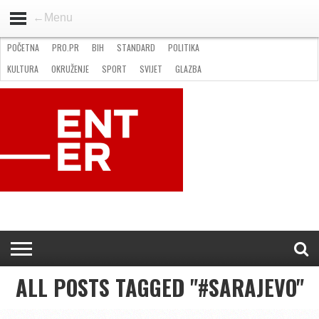
←Menu
POČETNA
PRO.PR
BIH
STANDARD
POLITIKA
HOME
VIJESTI
PRO.PR
STANDARD
POLITIKA
GOSPODARSTVO
OKRUŽENJE
GLAZBA
KULTURA
SPORT
FOTO
KULTURA
OKRUŽENJE
SPORT
SVIJET
GLAZBA
NATJEČAJI
FILMING LOCATION IN BH
KONTAKT
ALL POSTS TAGGED "#SARAJEVO"