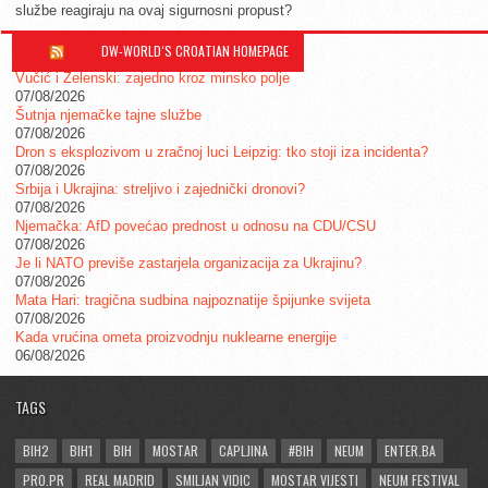
službe reagiraju na ovaj sigurnosni propust?
DW-WORLD´S CROATIAN HOMEPAGE
Vučić i Zelenski: zajedno kroz minsko polje
07/08/2026
Šutnja njemačke tajne službe
07/08/2026
Dron s eksplozivom u zračnoj luci Leipzig: tko stoji iza incidenta?
07/08/2026
Srbija i Ukrajina: streljivo i zajednički dronovi?
07/08/2026
Njemačka: AfD povećao prednost u odnosu na CDU/CSU
07/08/2026
Je li NATO previše zastarjela organizacija za Ukrajinu?
07/08/2026
Mata Hari: tragična sudbina najpoznatije špijunke svijeta
07/08/2026
Kada vrućina ometa proizvodnju nuklearne energije
06/08/2026
TAGS
BIH2
BIH1
BIH
MOSTAR
CAPLJINA
#BIH
NEUM
ENTER.BA
PRO.PR
REAL MADRID
SMILJAN VIDIC
MOSTAR VIJESTI
NEUM FESTIVAL