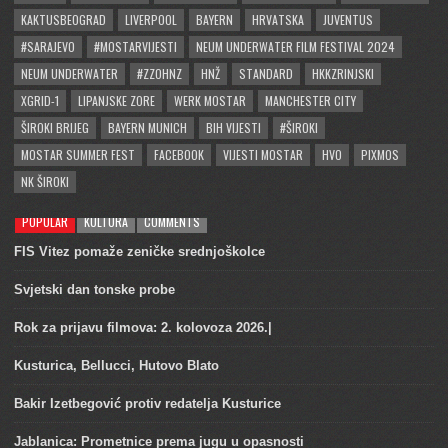
KAKTUSBEOGRAD
LIVERPOOL
BAYERN
HRVATSKA
JUVENTUS
#SARAJEVO
#MOSTARVIJESTI
NEUM UNDERWATER FILM FESTIVAL 2024
NEUM UNDERWATER
#ZZOHNZ
HNŽ
STANDARD
HKKZRINJSKI
XGRID-1
LIPANJSKE ZORE
WERK MOSTAR
MANCHESTER CITY
ŠIROKI BRIJEG
BAYERN MUNICH
BIH VIJESTI
#ŠIROKI
MOSTAR SUMMER FEST
FACEBOOK
VIJESTI MOSTAR
HVO
PIXMOS
NK ŠIROKI
POPULAR
KULTURA
COMMENTS
FIS Vitez pomaže zeničke srednjoškolce
Svjetski dan tonske probe
Rok za prijavu filmova: 2. kolovoza 2026.|
Kusturica, Bellucci, Hutovo Blato
Bakir Izetbegović protiv redatelja Kusturice
Jablanica: Prometnice prema jugu u opasnosti