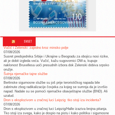
SVIJET
Vučić i Zelenski: zajedno kroz minsko polje
07/08/2026
Susret predsjednika Srbije i Ukrajine u Beogradu za obojicu nosi rizike,
ali je dobit izgleda veća. Vučić, kažu sugovornici DW-a, kupuje
naklonost Bruxellesa uoči presudnih izbora dok Zelenski dobiva srpsko
oružje.
Šutnja njemačke tajne službe
07/08/2026
Berlinske sigurnosne službe su još prije terorističkog napada bile
zabrinute zbog radikalizacije čovjeka za kojeg se sumnja da je izvršio
napad. Nadale su se pomoći njemačke obavještajne službe (BND). Ali
uzalud.
Dron s eksplozivom u zračnoj luci Leipzig: tko stoji iza incidenta?
07/08/2026
Dron s eksplozivom u zračnoj luci Leipzig/Halle izaziva brojna pitanja.
Tko stoji iza svega, kako je dospio na pistu i kako politika i sigurnosne