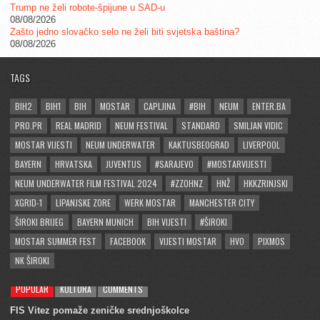
Trump ne želi robote-špijune u SAD-u
08/08/2026
Zašto jedno slovačko selo ne želi biti svjetska baština?
08/08/2026
TAGS
BIH2
BIH1
BIH
MOSTAR
CAPLJINA
#BIH
NEUM
ENTER.BA
PRO.PR
REAL MADRID
NEUM FESTIVAL
STANDARD
SMILJAN VIDIC
MOSTAR VIJESTI
NEUM UNDERWATER
KAKTUSBEOGRAD
LIVERPOOL
BAYERN
HRVATSKA
JUVENTUS
#SARAJEVO
#MOSTARVIJESTI
NEUM UNDERWATER FILM FESTIVAL 2024
#ZZOHNZ
HNŽ
HKKZRINJSKI
XGRID-1
LIPANJSKE ZORE
WERK MOSTAR
MANCHESTER CITY
ŠIROKI BRIJEG
BAYERN MUNICH
BIH VIJESTI
#ŠIROKI
MOSTAR SUMMER FEST
FACEBOOK
VIJESTI MOSTAR
HVO
PIXMOS
NK ŠIROKI
POPULAR
KULTURA
COMMENTS
FIS Vitez pomaže zeničke srednjoškolce