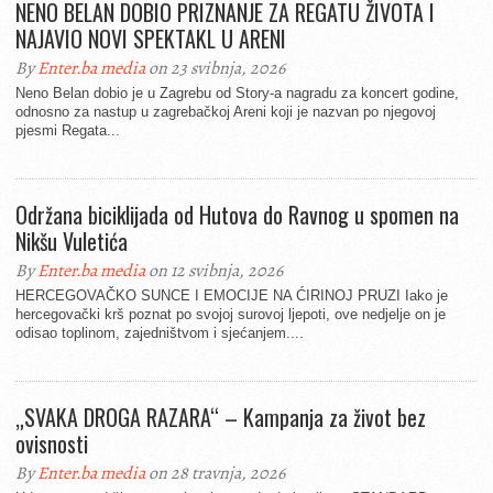
NENO BELAN DOBIO PRIZNANJE ZA REGATU ŽIVOTA I
NAJAVIO NOVI SPEKTAKL U ARENI
By
Enter.ba media
on 23 svibnja, 2026
Neno Belan dobio je u Zagrebu od Story-a nagradu za koncert godine,
odnosno za nastup u zagrebačkoj Areni koji je nazvan po njegovoj
pjesmi Regata...
Održana biciklijada od Hutova do Ravnog u spomen na
Nikšu Vuletića
By
Enter.ba media
on 12 svibnja, 2026
HERCEGOVAČKO SUNCE I EMOCIJE NA ĆIRINOJ PRUZI Iako je
hercegovački krš poznat po svojoj surovoj ljepoti, ove nedjelje on je
odisao toplinom, zajedništvom i sjećanjem....
„SVAKA DROGA RAZARA“ – Kampanja za život bez
ovisnosti
By
Enter.ba media
on 28 travnja, 2026