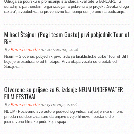
Udruga za podršku u promicanju standarda kvalitete STANDARD, u
suradnji s partnerskim organizacijama pokrenula je projekt „Svaka droga
razara“, sveobuhvatnu preventivnu kampanju usmjerenu na podizanje...
Mihael Štajnar (Pogi team Gusto) prvi pobjednik Tour of
BiH
By
Enter.ba media
on 20 travnja, 2026
Nsum – Slocenac pobjednik prvo izdanja biciklističke utrke ‘Tour of BiH’
koje je bilosadržano od tri etape. Prva etapa vozila se u petak od
Sarajeva...
Otvorene su prijave za 6. izdanje NEUM UNDERWATER
FILM FESTIVAL
By
Enter.ba media
on 15 travnja, 2026
NEUM- Pozivamo sve autore podvodnog videa, zaljubljenike u more,
prirodu i outdoor avanture da prijave svoje filmove i postanu dio
jedinstvene filmske priče koja spaja...