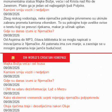
monumentalna statua Majke Božje, veća i od Krista nad Rio de
Janeirom. Platio ga je jedan od najbogatijih ljudi Poljske.
Kamioni smiju voziti i nedjeljom
09/08/2026
Zbog niskog vodostaja, neke njemačke pokrajine privremeno su ukinule
zabranu prometa kamiona vikendom. To su pokrajine koje uvelike ovise
o teretu koji se prevozi rijekama, makar je učinak upitan.
Gdje su danas izumi iz Njemačke?
09/08/2026
Od Aspirina do MP3, čitava biblioteka bi se mogla napisati o
inovacijama iz Njemačke. Ali patenata ima sve manje, a zaostaje se u
mnogim granama koje jamče budućnost.
DW-WORLD´S CROATIAN HOMEPAGE
Majka Božja veća i od Isusa
09/08/2026
Kamioni smiju voziti i nedjeljom
09/08/2026
Gdje su danas izumi iz Njemačke?
09/08/2026
I DW na udaru dezinformacija: Laž o Merzu
09/08/2026
Kako ekstremni vremenski uvjeti mijenjaju njemačku poljoprivredu
09/08/2026
Oluja riječima traje i desetljećima nakon Oluje
09/08/2026