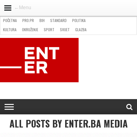
←Menu
POČETNA
PRO.PR
BIH
STANDARD
POLITIKA
HOME
VIJESTI
PRO.PR
STANDARD
POLITIKA
GOSPODARSTVO
OKRUŽENJE
GLAZBA
KULTURA
SPORT
FOTO
KULTURA
OKRUŽENJE
SPORT
SVIJET
GLAZBA
NATJEČAJI
FILMING LOCATION IN BH
KONTAKT
ALL POSTS BY ENTER.BA MEDIA