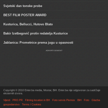
Svjetski dan tonske probe
BEST FILM POSTER AWARD
Kusturica, Bellucci, Hutovo Blato
Bakir Izetbegović protiv redatelja Kusturice
Jablanica: Prometnice prema jugu u opasnosti
ADVERTISEMENT
Copyright © 2010 Enter.ba media, Mostar, BiH. Enter.ba nije odgovoran za sadržaje
eksternih izvora.
Vijesti
PRO.PR
Filming location in BH
Foto servis Pixmos
BiH
Foto
Glazba
gospodarstvo
Terms / Cookies