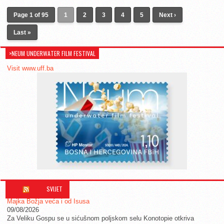
Page 1 of 95
1
2
3
4
5
Next ›
Last »
>NEUM UNDERWATER FILM FESTIVAL
Visit www.uff.ba
SVIJET
Majka Božja veća i od Isusa
09/08/2026
Za Veliku Gospu se u sićušnom poljskom selu Konotopie otkriva