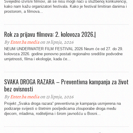
Svejedno izvrsni filmovi, ali se nisu mogli naći u službenoj konkurenciji,
kako nam kažu organizatori festivala. Kako je festival limitiran danima i
prostorom, a filmova...
Rok za prijavu filmova: 2. kolovoza 2026.|
By
Enter.ba media
on 19 lipnja, 2026
NEUM UNDERWATER FILM FESTIVAL 2026 Neum će od 27. do 29.
kolovoza 2026. godine ponovno postati regionalno središte podvodne
umjetnosti, filma i ekologije, kada će...
SVAKA DROGA RAZARA – Preventivna kampanja za život
bez ovisnosti
By
Enter.ba media
on 13 lipnja, 2026
Projekt „Svaka droga razara“ preventivna je kampanja usmjerena na
podizanje svijesti o štetnim posljedicama zlouporabe droga među
djecom, mladima, roditeljima i širom javnošću u Bosni...