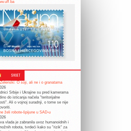
ww.uff.ba
SVIJET
 Zelenski: O soji, ali ne i o granatama
2026
dnici Srbije i Ukrajine su pred kamerama
edino do isticanja načela "teritorijalne
osti". Ali o vojnoj suradnji, o tome se nije
ovoriti.
e želi robote-špijune u SAD-u
2026
a vlada je zabranila uvoz humanoidnih i
nožnih robota, tvrdeći kako su "rizik" za