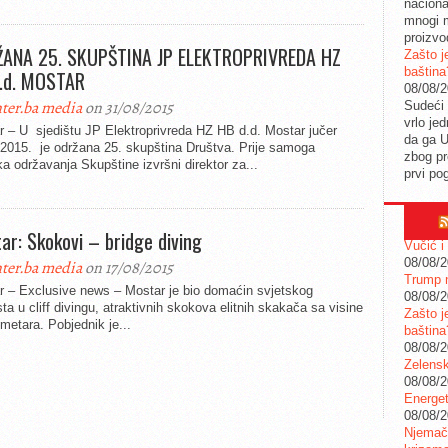
naciona
mnogi m
proizvo
ANA 25. SKUPŠTINA JP ELEKTROPRIVREDA HZ
Zašto j
baština
.d. MOSTAR
08/08/
ter.ba media
on 31/08/2015
Sudeći 
vrlo je
r – U sjedištu JP Elektroprivreda HZ HB d.d. Mostar jučer
da ga 
.2015. je održana 25. skupština Društva. Prije samoga
zbog pr
a održavanja Skupštine izvršni direktor za...
prvi po
ar: Skokovi – bridge diving
Vučić i
08/08/
ter.ba media
on 17/08/2015
Trump n
r – Exclusive news – Mostar je bio domaćin svjetskog
08/08/
ta u cliff divingu, atraktivnih skokova elitnih skakača sa visine
Zašto j
metara. Pobjednik je...
baština
08/08/
Zelensk
08/08/
Energet
08/08/
Njemačk