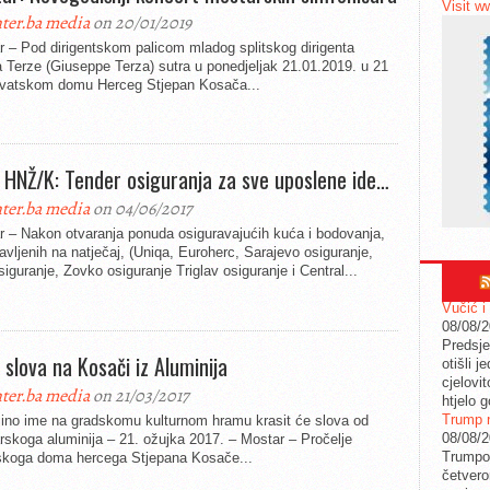
Visit w
ter.ba media
on 20/01/2019
 – Pod dirigentskom palicom mladog splitskog dirigenta
 Terze (Giuseppe Terza) sutra u ponedjeljak 21.01.2019. u 21
rvatskom domu Herceg Stjepan Kosača...
HNŽ/K: Tender osiguranja za sve uposlene ide…
ter.ba media
on 04/06/2017
r – Nakon otvaranja ponuda osiguravajućih kuća i bodovanja,
javljenih na natječaj, (Uniqa, Euroherc, Sarajevo osiguranje,
iguranje, Zovko osiguranje Triglav osiguranje i Central...
Vučić i
08/08/
Predsje
 slova na Kosači iz Aluminija
otišli j
cjelovit
ter.ba media
on 21/03/2017
htjelo g
Trump n
ino ime na gradskomu kulturnom hramu krasit će slova od
08/08/
skoga aluminija – 21. ožujka 2017. – Mostar – Pročelje
Trumpov
skoga doma hercega Stjepana Kosače...
četvero