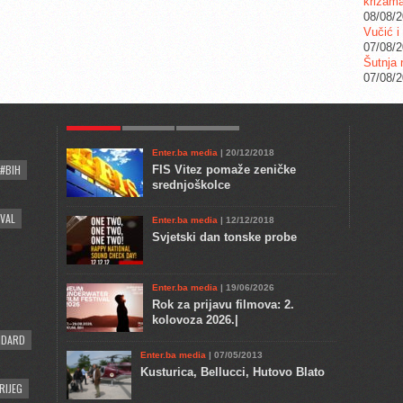
krizam
08/08/
Vučić i
07/08/
Šutnja 
07/08/
POPULAR
KULTURA
COMMENTS
Enter.ba media
| 20/12/2018
#BIH
FIS Vitez pomaže zeničke
srednjoškolce
VAL
Enter.ba media
| 12/12/2018
Svjetski dan tonske probe
Enter.ba media
| 19/06/2026
Rok za prijavu filmova: 2.
kolovoza 2026.|
NDARD
Enter.ba media
| 07/05/2013
Kusturica, Bellucci, Hutovo Blato
RIJEG