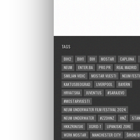
TAGS
BIH2
BIH1
BIH
MOSTAR
CAPLJINA
NEUM
ENTER.BA
PRO.PR
REAL MADRID
SMILJAN VIDIC
MOSTAR VIJESTI
NEUM FESTI
KAKTUSBEOGRAD
LIVERPOOL
BAYERN
HRVATSKA
JUVENTUS
#SARAJEVO
#MOSTARVIJESTI
NEUM UNDERWATER FILM FESTIVAL 2024
NEUM UNDERWATER
#ZZOHNZ
HNŽ
STA
HKKZRINJSKI
XGRID-1
LIPANJSKE ZORE
WERK MOSTAR
MANCHESTER CITY
ŠIROKI B