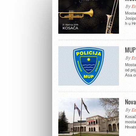
By
En
Mostar
Josipa
h u H
MUP 
By
En
Mosta
od pri
Asa os
Nova
By
En
Kosač
mostar
Hrvat