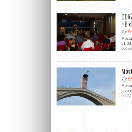
ODRŽ
HB d
By
En
Mosta
31.08
početk
Most
By
En
Mosta
prvens
od 27 