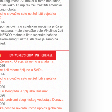
lnu sigurnost. Ali makar u tome ima istine,
isle kako Trump tek želi zaštititi američku
dnju robota.
edno slovačko selo ne želi biti svjetska
?
2026
po naslovima u svjetskim medijima priča je
dnostavna: malo slovačko selo Vlkolinec želi
UNESCO makne s liste svjetske baštine
ekomjernog turizma. Ali tako je samo na
gled.
DW-WORLD´S CROATIAN HOMEPAGE
 Zelenski: O soji, ali ne i o granatama
2026
e želi robote-špijune u SAD-u
2026
edno slovačko selo ne želi biti svjetska
?
2026
i u Beogradu je "pljuska Rusima"
2026
ski problemi zbog niskog vodostaja Dunava
2026
a postiže rekordni izvoz uprkos globalnim