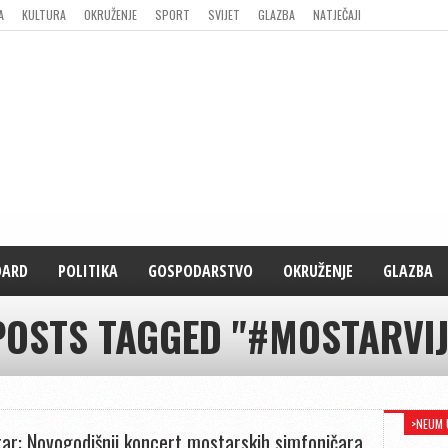
A
KULTURA
OKRUŽENJE
SPORT
SVIJET
GLAZBA
NATJEČAJI
DARD
POLITIKA
GOSPODARSTVO
OKRUŽENJE
GLAZBA
POSTS TAGGED "#MOSTARVIJ
>NEUM 
ar: Novogodišnji koncert mostarskih simfoničara