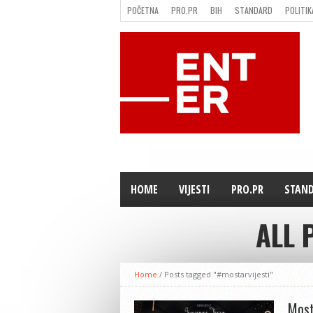
POČETNA
PRO.PR
BIH
STANDARD
POLITIK
FILMING LOCATION IN BH
KONTAKT
HOME
VIJESTI
PRO.PR
STAN
ALL 
Home
/
Posts tagged "#mostarvijesti"
Most