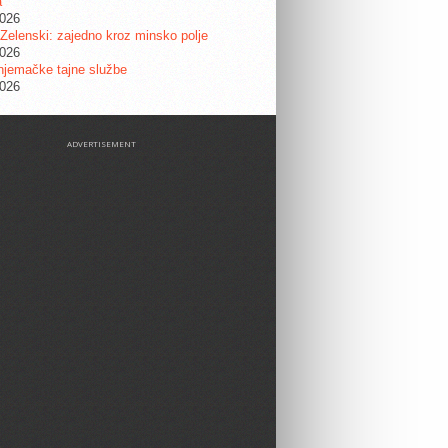
a
2026
 Zelenski: zajedno kroz minsko polje
2026
njemačke tajne službe
2026
ADVERTISEMENT