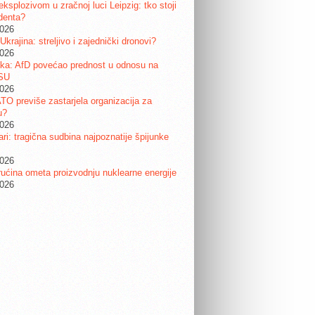
eksplozivom u zračnoj luci Leipzig: tko stoji
identa?
2026
 Ukrajina: streljivo i zajednički dronovi?
2026
ka: AfD povećao prednost u odnosu na
SU
2026
ATO previše zastarjela organizacija za
u?
2026
ri: tragična sudbina najpoznatije špijunke
2026
ućina ometa proizvodnju nuklearne energije
2026