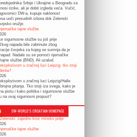
predsjednika Srbije i Ukrajine u Beogradu za
nosi rizike, ali je dobit izgleda veća. Vučić,
govornici DW-a, kupuje naklonost
esa uoči presudnih izbora dok Zelenski
srpsko oružje.
njemačke tajne službe
2026
ke sigurnosne službe su još prije
tičkog napada bile zabrinute zbog
izacije čovjeka za kojeg se sumnja da je
 napad. Nadale su se pomoći njemačke
tajne službe (BND). Ali uzalud.
eksplozivom u zračnoj luci Leipzig: tko stoji
identa?
2026
eksplozivom u zračnoj luci Leipzig/Halle
 brojna pitanja. Tko stoji iza svega, kako je
na pistu i kako politika i sigurnosne službe
ju na ovaj sigurnosni propust?
DW-WORLD´S CROATIAN HOMEPAGE
 Zelenski: zajedno kroz minsko polje
2026
njemačke tajne službe
2026