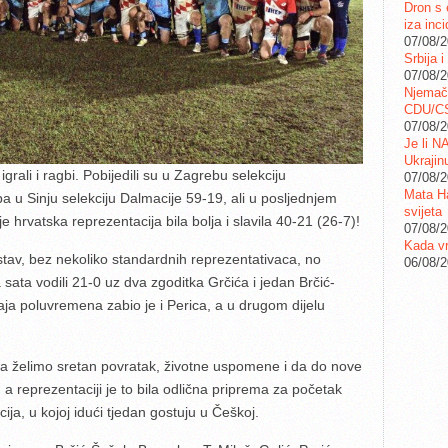
Dron s 
iza inc
07/08/
Srbija i
07/08/
Njemač
CDU/C
07/08/
Je li N
Ukrajin
grali i ragbi. Pobijedili su u Zagrebu selekciju
07/08/
Mata Ha
 u Sinju selekciju Dalmacije 59-19, ali u posljednjem
svijeta
e hrvatska reprezentacija bila bolja i slavila 40-21 (26-7)!
07/08/
Kada vr
stav, bez nekoliko standardnih reprezentativaca, no
06/08/
a sata vodili 21-0 uz dva zgoditka Grčića i jedan Brčić-
raja poluvremena zabio je i Perica, a u drugom dijelu
 želimo sretan povratak, životne uspomene i da do nove
a reprezentaciji je to bila odlična priprema za početak
ija, u kojoj idući tjedan gostuju u Češkoj.