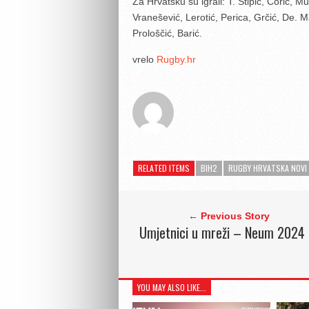
Za Hrvatsku su igrali: T. Stipić, Čorić, M
Vranešević, Lerotić, Perica, Grčić, De. M
Prološčić, Barić.
vrelo
Rugby.hr
RELATED ITEMS
BIH2
RUGBY HRVATSKA NOVI
← Previous Story
Umjetnici u mreži – Neum 2024
YOU MAY ALSO LIKE...