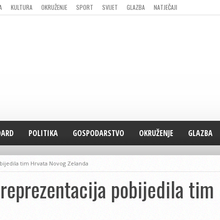
A
KULTURA
OKRUŽENJE
SPORT
SVIJET
GLAZBA
NATJEČAJI
DARD
POLITIKA
GOSPODARSTVO
OKRUŽENJE
GLAZBA
bijedila tim Hrvata Novog Zelanda
reprezentacija pobijedila tim