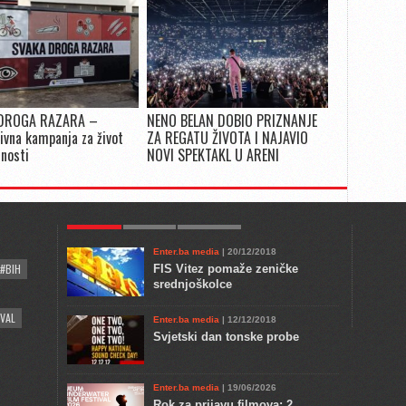
DROGA RAZARA –
NENO BELAN DOBIO PRIZNANJE
ivna kampanja za život
ZA REGATU ŽIVOTA I NAJAVIO
snosti
NOVI SPEKTAKL U ARENI
POPULAR
KULTURA
COMMENTS
Enter.ba media
| 20/12/2018
#BIH
FIS Vitez pomaže zeničke
srednjoškolce
VAL
Enter.ba media
| 12/12/2018
Svjetski dan tonske probe
Enter.ba media
| 19/06/2026
Rok za prijavu filmova: 2.