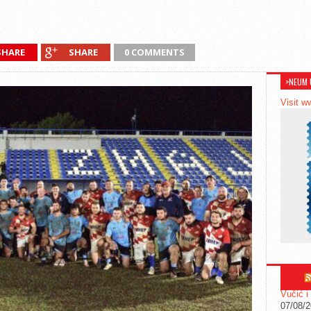
SHARE
SHARE
0 COMMENTS
>NEUM 
Visit w
Vučić i
07/08/