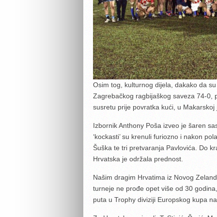
Osim tog, kulturnog dijela, dakako da su i
Zagrebačkog ragbijaškog saveza 74-0, pa
susretu prije povratka kući, u Makarskoj j
Izbornik Anthony Poša izveo je šaren sa
‘kockasti’ su krenuli furiozno i nakon pol
Šuška te tri pretvaranja Pavlovića. Do k
Hrvatska je održala prednost.
Našim dragim Hrvatima iz Novog Zelanda
turneje ne prođe opet više od 30 godina, 
puta u Trophy diviziji Europskog kupa nac