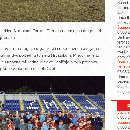
Susret 
obojicu 
kažu su
Bruxell
dobiva 
Šutnja 
kipe Northland Tarara. Turneja na kojoj su odigrali tri
07/08/
Berlins
h predaka
teroris
radikal
ubav prema ragbiju organizirali su se, raznim akcijama i
izvršio
igli na dvoipoltjednu turneju Hrvatskom. Mnogima je to
obavješ
o su upoznavali rodne krajeve i običaje svojih predaka,
Dron s 
iza inc
i kraj svijeta pronaći bolji život.
07/08/
Dron s 
izaziva
dospio 
reagira
Vučić i
07/08/
Šutnja 
07/08/