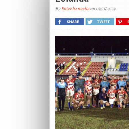
By
Enter.ba media
on 04/11/2024
SHARE
TWEET