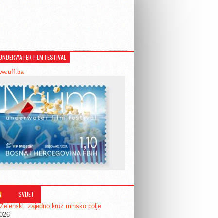
UNDERWATER FILM FESTIVAL
ww.uff.ba
SVIJET
 Zelenski: zajedno kroz minsko polje
2026