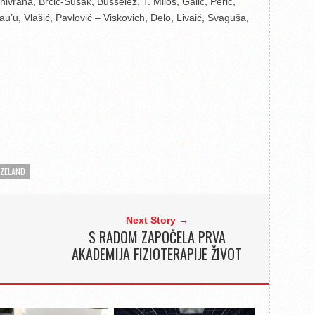
univrana, Brčić-Šušak, Busselez, T. Miloš, Galić, Perić,
au’u, Vlašić, Pavlović – Viskovich, Delo, Livaić, Svaguša,
 ZELAND
Next Story →
S RADOM ZAPOČELA PRVA
AKADEMIJA FIZIOTERAPIJE ŽIVOT