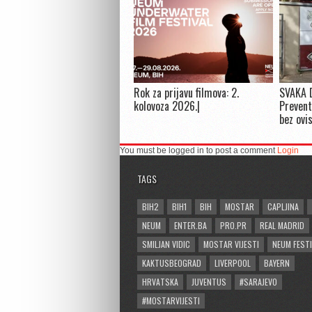
Rok za prijavu filmova: 2.
SVAKA 
kolovoza 2026.|
Prevent
bez ovi
You must be logged in to post a comment
Login
TAGS
BIH2
BIH1
BIH
MOSTAR
CAPLJINA
NEUM
ENTER.BA
PRO.PR
REAL MADRID
SMILJAN VIDIC
MOSTAR VIJESTI
NEUM FESTI
KAKTUSBEOGRAD
LIVERPOOL
BAYERN
HRVATSKA
JUVENTUS
#SARAJEVO
#MOSTARVIJESTI