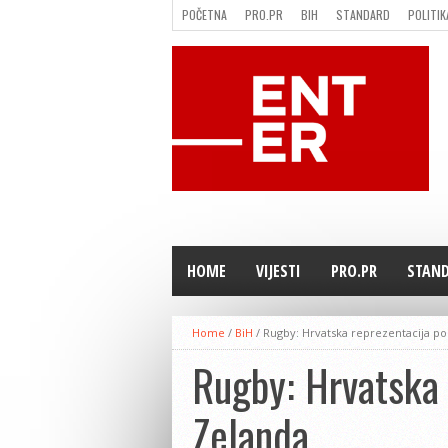
POČETNA
PRO.PR
BIH
STANDARD
POLITIK
FILMING LOCATION IN BH
KONTAKT
HOME
VIJESTI
PRO.PR
STAN
Home
/
BiH
/
Rugby: Hrvatska reprezentacija po
Rugby: Hrvatska 
Zelanda