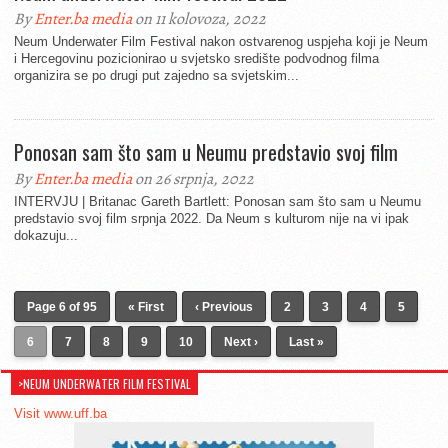
By
Enter.ba media
on 11 kolovoza, 2022
Neum Underwater Film Festival nakon ostvarenog uspjeha koji je Neum
i Hercegovinu pozicionirao u svjetsko središte podvodnog filma
organizira se po drugi put zajedno sa svjetskim...
Ponosan sam što sam u Neumu predstavio svoj film
By
Enter.ba media
on 26 srpnja, 2022
INTERVJU | Britanac Gareth Bartlett: Ponosan sam što sam u Neumu
predstavio svoj film srpnja 2022. Da Neum s kulturom nije na vi ipak
dokazuju...
Page 6 of 95
« First
‹ Previous
2
3
4
5
6
7
8
9
10
Next ›
Last »
>NEUM UNDERWATER FILM FESTIVAL
Visit www.uff.ba