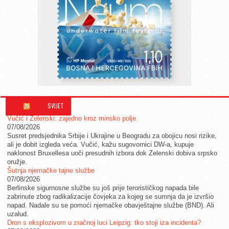
SVIJET
Vučić i Zelenski: zajedno kroz minsko polje
07/08/2026
Susret predsjednika Srbije i Ukrajine u Beogradu za obojicu nosi rizike,
ali je dobit izgleda veća. Vučić, kažu sugovornici DW-a, kupuje
naklonost Bruxellesa uoči presudnih izbora dok Zelenski dobiva srpsko
oružje.
Šutnja njemačke tajne službe
07/08/2026
Berlinske sigurnosne službe su još prije terorističkog napada bile
zabrinute zbog radikalizacije čovjeka za kojeg se sumnja da je izvršio
napad. Nadale su se pomoći njemačke obavještajne službe (BND). Ali
uzalud.
Dron s eksplozivom u zračnoj luci Leipzig: tko stoji iza incidenta?