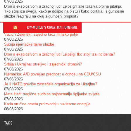
07/08/2026
Dron s eksplozivom u zračnoj luci Leipzig/Halle izaziva brojna pitanja.
Tko stoji iza svega, kako je dospio na pistu i kako politika i sigurnosne
službe reagiraju na ovaj sigurnosni propust?
DW-WORLD´S CROATIAN HOMEPAGE
Vučić i Zelenski: zajedno kroz minsko polje
07/08/2026
Šutnja njemačke tajne službe
07/08/2026
Dron s eksplozivom u zračnoj luci Leipzig: tko stoji iza incidenta?
07/08/2026
Srbija i Ukrajina: streljivo i zajednički dronovi?
07/08/2026
Njemačka: AfD povećao prednost u odnosu na CDU/CSU
07/08/2026
Je li NATO previše zastarjela organizacija za Ukrajinu?
07/08/2026
Mata Hari: tragična sudbina najpoznatije špijunke svijeta
07/08/2026
Kada vrućina ometa proizvodnju nuklearne energije
06/08/2026
TAGS