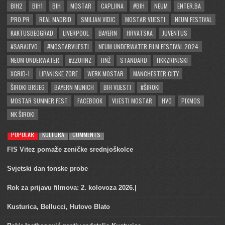
BIH2
BIH1
BIH
MOSTAR
CAPLJINA
#BIH
NEUM
ENTER.BA
PRO.PR
REAL MADRID
SMILJAN VIDIC
MOSTAR VIJESTI
NEUM FESTIVAL
KAKTUSBEOGRAD
LIVERPOOL
BAYERN
HRVATSKA
JUVENTUS
#SARAJEVO
#MOSTARVIJESTI
NEUM UNDERWATER FILM FESTIVAL 2024
NEUM UNDERWATER
#ZZOHNZ
HNŽ
STANDARD
HKKZRINJSKI
XGRID-1
LIPANJSKE ZORE
WERK MOSTAR
MANCHESTER CITY
ŠIROKI BRIJEG
BAYERN MUNICH
BIH VIJESTI
#ŠIROKI
MOSTAR SUMMER FEST
FACEBOOK
VIJESTI MOSTAR
HVO
PIXMOS
NK ŠIROKI
POPULAR
KULTURA
COMMENTS
FIS Vitez pomaže zeničke srednjoškolce
Svjetski dan tonske probe
Rok za prijavu filmova: 2. kolovoza 2026.|
Kusturica, Bellucci, Hutovo Blato