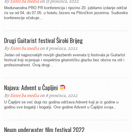
By
Enter.ba media
on 15 prosinca, 2022
Međunarodna PRO PR konferencija i njezino 20. jubilarno izdanje održat
će se od 04. do 07.05. u hotelu Jezero na Plitvičkim jezerima. Sudionike
konferencije očekuje...
Drugi Guitarist festival Široki Brijeg
By
Enter.ba media
on 8 prosinca, 2022
Jedan od najpoznatijih novijih glazbenih evenata tj festivala je GuitarIst
festival koji ocjenjuje i respektira gitarističku glazbu bez obzira na stil i
profesionalnost. Ovaj drugi...
Najava: Advent u Čapljini
By
Enter.ba media
on 8 prosinca, 2022
U Čapljini se već dugi niz godina održava Advent koji je iz godine u
godinu sve bogatiji i bogatiji. Ove godine Advent u Čapljini svoja...
Neum underwater film festival 2022