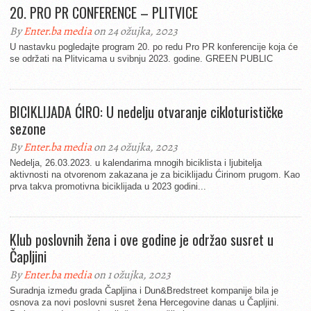
20. PRO PR CONFERENCE – PLITVICE
By
Enter.ba media
on 24 ožujka, 2023
U nastavku pogledajte program 20. po redu Pro PR konferencije koja će
se održati na Plitvicama u svibnju 2023. godine. GREEN PUBLIC
BICIKLIJADA ĆIRO: U nedelju otvaranje cikloturističke
sezone
By
Enter.ba media
on 24 ožujka, 2023
Nedelja, 26.03.2023. u kalendarima mnogih biciklista i ljubitelja
aktivnosti na otvorenom zakazana je za biciklijadu Ćirinom prugom. Kao
prva takva promotivna biciklijada u 2023 godini...
Klub poslovnih žena i ove godine je održao susret u
Čapljini
By
Enter.ba media
on 1 ožujka, 2023
Suradnja između grada Čapljina i Dun&Bredstreet kompanije bila je
osnova za novi poslovni susret žena Hercegovine danas u Čapljini.