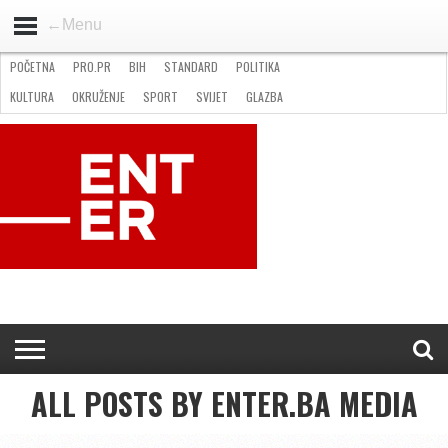
←Menu
POČETNA
PRO.PR
BIH
STANDARD
POLITIKA
HOME
VIJESTI
PRO.PR
STANDARD
POLITIKA
GOSPODARSTVO
OKRUŽENJE
GLAZBA
KULTURA
SPORT
FOTO
KULTURA
OKRUŽENJE
SPORT
SVIJET
GLAZBA
NATJEČAJI
FILMING LOCATION IN BH
KONTAKT
ALL POSTS BY ENTER.BA MEDIA