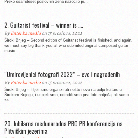
Preko osamdeset poslovnih žena nazočilo je...
2. Guitarist festival – winner is ….
By
Enter.ba media
on 15 prosinca, 2022
Široki Brijeg – Second edition of Guitarist festival is finished, and again,
we must say big thank you all who submited original composed guitar
music...
“Umirovljenici fotografi 2022” – evo i nagrađenih
By
Enter.ba media
on 15 prosinca, 2022
Široki Brijeg – Htjeli smo organizirati nešto novo na polju kulture u
Širokom Brijegu, i uspjeli smo, odradili smo prvi foto natječaj ali samo
za...
20. Jubilarna međunarodna PRO PR konferencija na
Plitvičkim jezerima