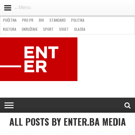
←Menu
POČETNA
PRO.PR
BIH
STANDARD
POLITIKA
HOME
VIJESTI
PRO.PR
STANDARD
POLITIKA
GOSPODARSTVO
OKRUŽENJE
GLAZBA
KULTURA
SPORT
FOTO
KULTURA
OKRUŽENJE
SPORT
SVIJET
GLAZBA
NATJEČAJI
FILMING LOCATION IN BH
KONTAKT
ALL POSTS BY ENTER.BA MEDIA