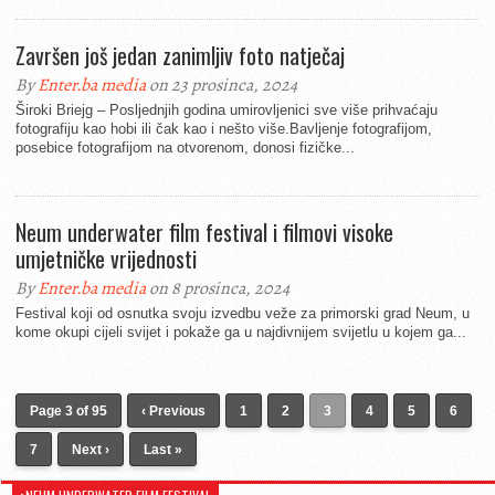
Završen još jedan zanimljiv foto natječaj
By
Enter.ba media
on 23 prosinca, 2024
Široki Briejg – Posljednjih godina umirovljenici sve više prihvaćaju
fotografiju kao hobi ili čak kao i nešto više.Bavljenje fotografijom,
posebice fotografijom na otvorenom, donosi fizičke...
Neum underwater film festival i filmovi visoke
umjetničke vrijednosti
By
Enter.ba media
on 8 prosinca, 2024
Festival koji od osnutka svoju izvedbu veže za primorski grad Neum, u
kome okupi cijeli svijet i pokaže ga u najdivnijem svijetlu u kojem ga...
Page 3 of 95
‹ Previous
1
2
3
4
5
6
7
Next ›
Last »