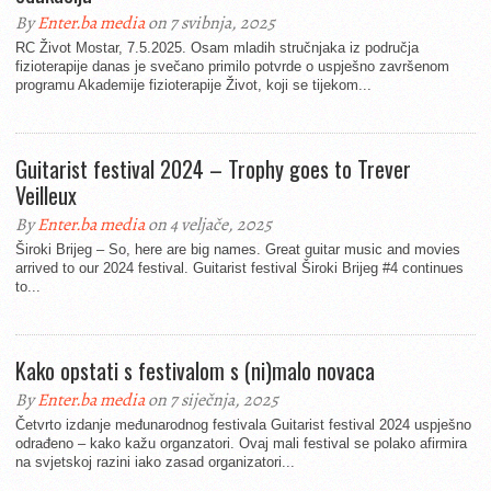
By
Enter.ba media
on 7 svibnja, 2025
RC Život Mostar, 7.5.2025. Osam mladih stručnjaka iz područja
fizioterapije danas je svečano primilo potvrde o uspješno završenom
programu Akademije fizioterapije Život, koji se tijekom...
Guitarist festival 2024 – Trophy goes to Trever
Veilleux
By
Enter.ba media
on 4 veljače, 2025
Široki Brijeg – So, here are big names. Great guitar music and movies
arrived to our 2024 festival. Guitarist festival Široki Brijeg #4 continues
to...
Kako opstati s festivalom s (ni)malo novaca
By
Enter.ba media
on 7 siječnja, 2025
Četvrto izdanje međunarodnog festivala Guitarist festival 2024 uspješno
odrađeno – kako kažu organzatori. Ovaj mali festival se polako afirmira
na svjetskoj razini iako zasad organizatori...