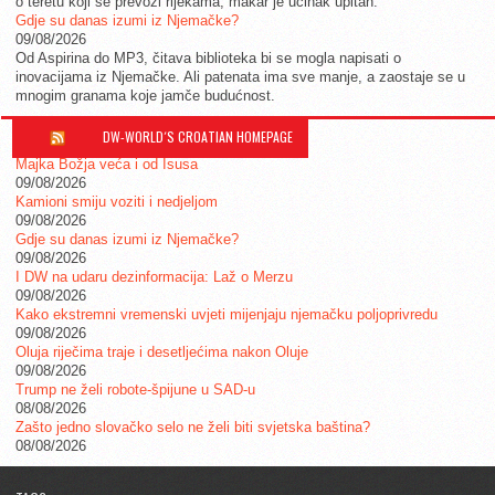
o teretu koji se prevozi rijekama, makar je učinak upitan.
Gdje su danas izumi iz Njemačke?
09/08/2026
Od Aspirina do MP3, čitava biblioteka bi se mogla napisati o
inovacijama iz Njemačke. Ali patenata ima sve manje, a zaostaje se u
mnogim granama koje jamče budućnost.
DW-WORLD´S CROATIAN HOMEPAGE
Majka Božja veća i od Isusa
09/08/2026
Kamioni smiju voziti i nedjeljom
09/08/2026
Gdje su danas izumi iz Njemačke?
09/08/2026
I DW na udaru dezinformacija: Laž o Merzu
09/08/2026
Kako ekstremni vremenski uvjeti mijenjaju njemačku poljoprivredu
09/08/2026
Oluja riječima traje i desetljećima nakon Oluje
09/08/2026
Trump ne želi robote-špijune u SAD-u
08/08/2026
Zašto jedno slovačko selo ne želi biti svjetska baština?
08/08/2026