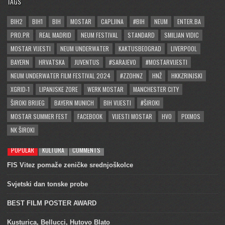
TAGS
BIH2
BIH1
BIH
MOSTAR
CAPLJINA
#BIH
NEUM
ENTER.BA
PRO.PR
REAL MADRID
NEUM FESTIVAL
STANDARD
SMILJAN VIDIC
MOSTAR VIJESTI
NEUM UNDERWATER
KAKTUSBEOGRAD
LIVERPOOL
BAYERN
HRVATSKA
JUVENTUS
#SARAJEVO
#MOSTARVIJESTI
NEUM UNDERWATER FILM FESTIVAL 2024
#ZZOHNZ
HNŽ
HKKZRINJSKI
XGRID-1
LIPANJSKE ZORE
WERK MOSTAR
MANCHESTER CITY
ŠIROKI BRIJEG
BAYERN MUNICH
BIH VIJESTI
#ŠIROKI
MOSTAR SUMMER FEST
FACEBOOK
VIJESTI MOSTAR
HVO
PIXMOS
NK ŠIROKI
POPULAR
KULTURA
COMMENTS
FIS Vitez pomaže zeničke srednjoškolce
Svjetski dan tonske probe
BEST FILM POSTER AWARD
Kusturica, Bellucci, Hutovo Blato