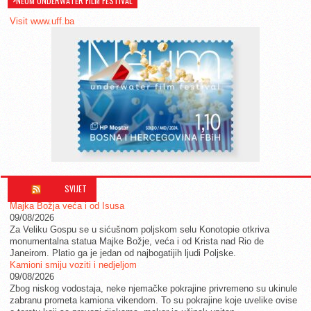
>NEUM UNDERWATER FILM FESTIVAL
Visit www.uff.ba
SVIJET
Majka Božja veća i od Isusa
09/08/2026
Za Veliku Gospu se u sićušnom poljskom selu Konotopie otkriva
monumentalna statua Majke Božje, veća i od Krista nad Rio de
Janeirom. Platio ga je jedan od najbogatijih ljudi Poljske.
Kamioni smiju voziti i nedjeljom
09/08/2026
Zbog niskog vodostaja, neke njemačke pokrajine privremeno su ukinule
zabranu prometa kamiona vikendom. To su pokrajine koje uvelike ovise