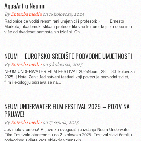
AquaArt u Neumu
By
Enter.ba media
on 16 kolovoza, 2025
Radionice će voditi renomirani umjetnici i profesori: · Ernesto
Markota, akademski slikar i profesor likovne kulture, koji iza sebe ima
više od dvadeset samostalnih izložbi. On...
NEUM – EUROPSKO SREDIŠTE PODVODNE UMJETNOSTI
By
Enter.ba media
on 5 kolovoza, 2025
NEUM UNDERWATER FILM FESTIVAL 2025Neum, 28. – 30. kolovoza
2025. | Hotel Zenit Jedinstveni festival koji povezuje podvodni svijet,
film i ekologiju održava se na...
NEUM UNDERWATER FILM FESTIVAL 2025 – POZIV NA
PRIJAVE!
By
Enter.ba media
on 13 srpnja, 2025
Još malo vremena! Prijave za ovogodišnje izdanje Neum Underwater
Film Festivala otvorene su do 2. kolovoza 2025. Festival slavi čaroliju
podvodnog svijeta kroz objektiv vrhunskih...