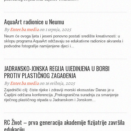
AquaArt radionice u Neumu
By
Enter.ba media
on 1 srpnja, 2025
Neum će ovoga ljeta i jeseni ponovno postati središte kreativnosti: u
sklopu programa AquaArt održavaju se edukativne radionice akvarela i
podvodne fotografije namijenjene djeci i...
JADRANSKO-JONSKA REGIJA UJEDINJENA U BORBI
PROTIV PLASTIČNOG ZAGAĐENJA
By
Enter.ba media
on 16 svibnja, 2025
Zajednički cilj: čiste rijeke i zdraviji morski ekosustav Danas je u
Čapljini održana konferencija „Prekogranična suradnja za smanjenje
riječnog plastičnog otpada u Jadranskom i Jonskom...
RC Život – prva generacija akademije fizijatrije završila
edukaciju