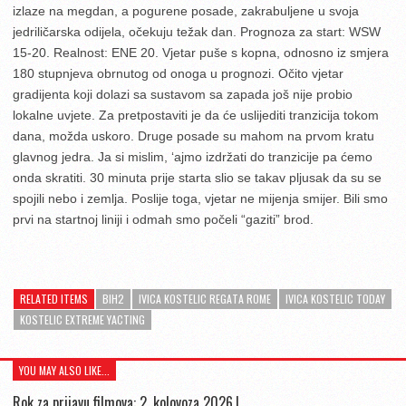
izlaze na megdan, a pogurene posade, zakrabuljene u svoja
jedriličarska odijela, očekuju težak dan. Prognoza za start: WSW
15-20. Realnost: ENE 20. Vjetar puše s kopna, odnosno iz smjera
180 stupnjeva obrnutog od onoga u prognozi. Očito vjetar
gradijenta koji dolazi sa sustavom sa zapada još nije probio
lokalne uvjete. Za pretpostaviti je da će uslijediti tranzicija tokom
dana, možda uskoro. Druge posade su mahom na prvom kratu
glavnog jedra. Ja si mislim, ‘ajmo izdržati do tranzicije pa ćemo
onda skratiti. 30 minuta prije starta slio se takav pljusak da su se
spojili nebo i zemlja. Poslije toga, vjetar ne mijenja smijer. Bili smo
prvi na startnoj liniji i odmah smo počeli “gaziti” brod.
RELATED ITEMS
BIH2
IVICA KOSTELIC REGATA ROME
IVICA KOSTELIC TODAY
KOSTELIC EXTREME YACTING
YOU MAY ALSO LIKE...
Rok za prijavu filmova: 2. kolovoza 2026.|