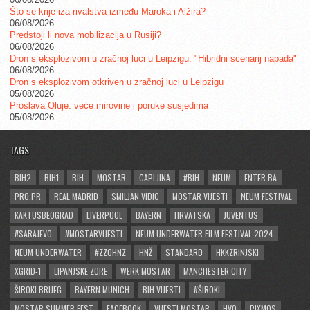
Što se krije iza rivalstva između Maroka i Alžira?
06/08/2026
Predstoji li nova mobilizacija u Rusiji?
06/08/2026
Dron s eksplozivom u zračnoj luci u Leipzigu: "Hibridni scenarij napada"
06/08/2026
Dron s eksplozivom otkriven u zračnoj luci u Leipzigu
05/08/2026
Proslava Oluje: veće mirovine i poruke susjedima
05/08/2026
TAGS
BIH2
BIH1
BIH
MOSTAR
CAPLJINA
#BIH
NEUM
ENTER.BA
PRO.PR
REAL MADRID
SMILJAN VIDIC
MOSTAR VIJESTI
NEUM FESTIVAL
KAKTUSBEOGRAD
LIVERPOOL
BAYERN
HRVATSKA
JUVENTUS
#SARAJEVO
#MOSTARVIJESTI
NEUM UNDERWATER FILM FESTIVAL 2024
NEUM UNDERWATER
#ZZOHNZ
HNŽ
STANDARD
HKKZRINJSKI
XGRID-1
LIPANJSKE ZORE
WERK MOSTAR
MANCHESTER CITY
ŠIROKI BRIJEG
BAYERN MUNICH
BIH VIJESTI
#ŠIROKI
MOSTAR SUMMER FEST
FACEBOOK
VIJESTI MOSTAR
HVO
PIXMOS