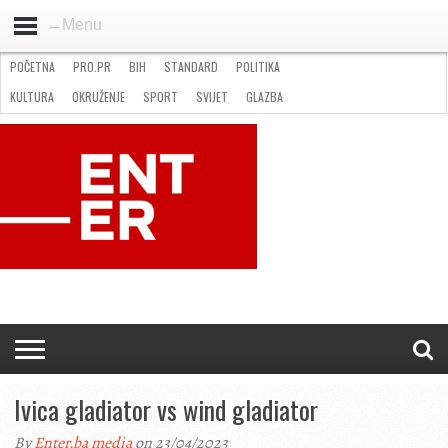
←Menu
POČETNA
PRO.PR
BIH
STANDARD
POLITIKA
HOME
VIJESTI
PRO.PR
STANDARD
POLITIKA
GOSPODARSTVO
OKRUŽENJE
GLAZBA
KULTURA
SPORT
FOTO
KULTURA
OKRUŽENJE
SPORT
SVIJET
GLAZBA
NATJEČAJI
FILMING LOCATION IN BH
KONTAKT
Ivica gladiator vs wind gladiator
By
Enter.ba media
on 23/04/2023