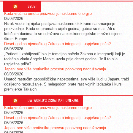
SVIJET
Kada vrućina ometa proizvodnju nuklearne energije
06/08/2026
Nizak vodostaj rijeka prisiljava nuklearne elektrane na smanjenje
proizvodnje. Kada se promatra cijela godina, gubici su mali. Ali u
kritičnim danima to se odražava na elektroenergetske mreže i cijene
širom Europe.
Deset godina njemačkog Zakona o integraciji: uspješna priča?
06/08/2026
„Poticati i zahtijevati“ bio je temeljno načelo Zakona o integraciji koji je
tadašnja vlada Angele Merkel uvela prije deset godina. Je li to bila
uspješna priča?
Japan: sve više protivnika procesu ponovnog naoružavanja
06/08/2026
Unatoč rastućim geopolitičkim napetostima, sve više ljudi u Japanu traži
dosljedno razoružanje. S nelagodom prate rast vojnih izdataka i kurs
premijerke Takaichi.
DW-WORLD´S CROATIAN HOMEPAGE
Kada vrućina ometa proizvodnju nuklearne energije
06/08/2026
Deset godina njemačkog Zakona o integraciji: uspješna priča?
06/08/2026
Japan: sve više protivnika procesu ponovnog naoružavanja
06/08/2026