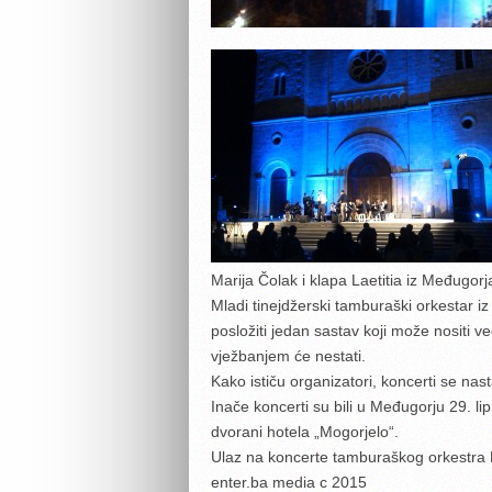
Marija Čolak i klapa Laetitia iz Međugorj
Mladi tinejdžerski tamburaški orkestar 
posložiti jedan sastav koji može nositi v
vježbanjem će nestati.
Kako ističu organizatori, koncerti se nas
Inače koncerti su bili u Međugorju 29. lip
dvorani hotela „Mogorjelo“.
Ulaz na koncerte tamburaškog orkestra Mi
enter.ba media c 2015