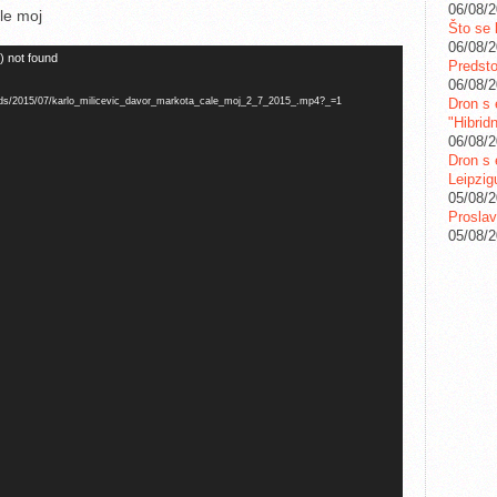
06/08/
ale moj
Što se 
06/08/
) not found
Predstoj
06/08/
Dron s 
oads/2015/07/karlo_milicevic_davor_markota_cale_moj_2_7_2015_.mp4?_=1
"Hibrid
06/08/
Dron s 
Leipzig
05/08/
Proslav
05/08/