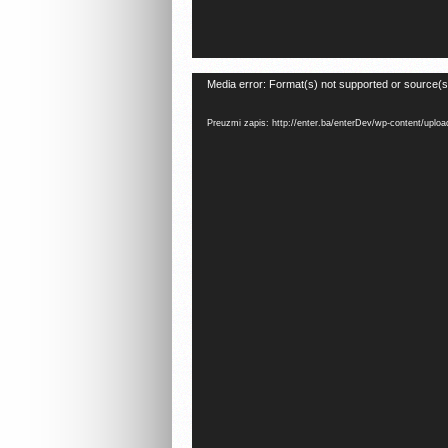
Reproduktor
Media error: Format(s) not supported or source(s
videozapisa
Preuzmi zapis: http://enter.ba/enterDev/wp-content/upl