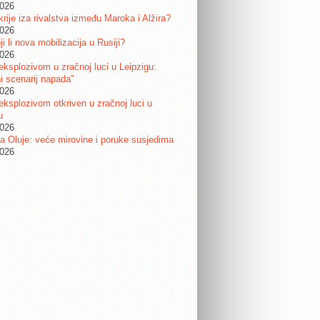
2026
krije iza rivalstva između Maroka i Alžira?
2026
i li nova mobilizacija u Rusiji?
2026
eksplozivom u zračnoj luci u Leipzigu:
ni scenarij napada"
2026
eksplozivom otkriven u zračnoj luci u
u
2026
a Oluje: veće mirovine i poruke susjedima
2026