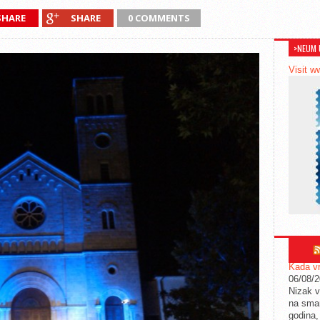
SHARE
SHARE
0 COMMENTS
>NEUM 
Visit w
Kada vr
06/08/
Nizak v
na sman
godina,