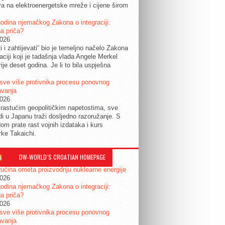
a na elektroenergetske mreže i cijene širom
.
odina njemačkog Zakona o integraciji:
a priča?
2026
ti i zahtijevati“ bio je temeljno načelo Zakona
raciji koji je tadašnja vlada Angele Merkel
ije deset godina. Je li to bila uspješna
sve više protivnika procesu ponovnog
avanja
2026
rastućim geopolitičkim napetostima, sve
udi u Japanu traži dosljedno razoružanje. S
om prate rast vojnih izdataka i kurs
rke Takaichi.
DW-WORLD´S CROATIAN HOMEPAGE
ućina ometa proizvodnju nuklearne energije
2026
odina njemačkog Zakona o integraciji:
a priča?
2026
sve više protivnika procesu ponovnog
avanja