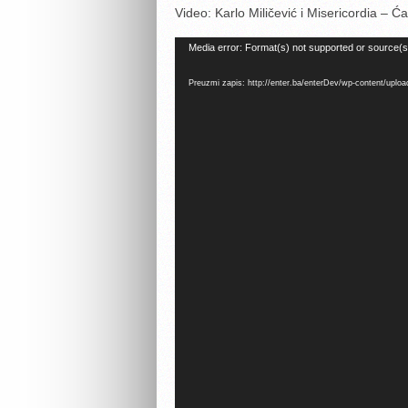
Video: Karlo Miličević i Misericordia – Ć
Reproduktor
Media error: Format(s) not supported or source(s
videozapisa
Preuzmi zapis: http://enter.ba/enterDev/wp-content/upl