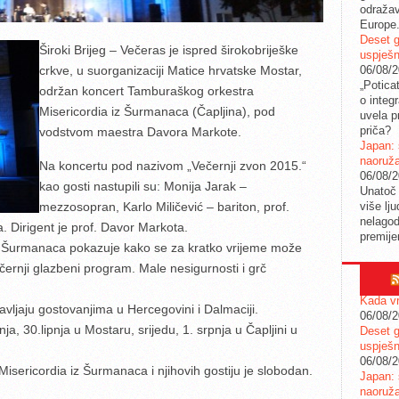
odražav
Europe
Deset g
Široki Brijeg – Večeras je ispred širokobriješke
uspješn
06/08/
crkve, u suorganizaciji Matice hrvatske Mostar,
„Potica
održan koncert Tamburaškog orkestra
o integ
Misericordia iz Šurmanaca (Čapljina), pod
uvela pr
priča?
vodstvom maestra Davora Markote.
Japan: 
naoruž
Na koncertu pod nazivom „Večernji zvon 2015.“
06/08/
kao gosti nastupili su: Monija Jarak –
Unatoč 
više lj
mezzosopran, Karlo Miličević – bariton, prof.
nelagod
a. Dirigent je prof. Davor Markota.
premije
iz Šurmanaca pokazuje kako se za kratko vrijeme može
ečernji glazbeni program. Male nesigurnosti i grč
Kada vr
tavljaju gostovanjima u Hercegovini i Dalmaciji.
06/08/
nja, 30.lipnja u Mostaru, srijedu, 1. srpnja u Čapljini u
Deset g
uspješn
06/08/
sericordia iz Šurmanaca i njihovih gostiju je slobodan.
Japan: 
naoruž