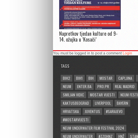
Napretkov tjedan kulture od 9-
14. ožujka u ‘Kosači’
You must be logged in to post a comment
Login
TAGS
BIH2
BIH1
BIH
MOSTAR
CAPLJINA
NEUM
ENTER.BA
PRO.PR
REAL MADRID
SMILJAN VIDIC
MOSTAR VIJESTI
NEUM FESTI
KAKTUSBEOGRAD
LIVERPOOL
BAYERN
HRVATSKA
JUVENTUS
#SARAJEVO
#MOSTARVIJESTI
NEUM UNDERWATER FILM FESTIVAL 2024
NEUM UNDERWATER
#ZZOHNZ
HNŽ
STA