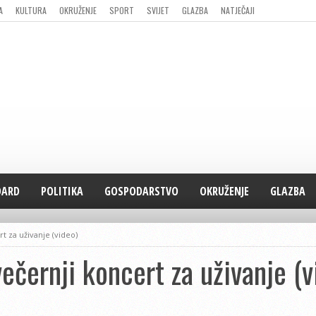
A
KULTURA
OKRUŽENJE
SPORT
SVIJET
GLAZBA
NATJEČAJI
DARD
POLITIKA
GOSPODARSTVO
OKRUŽENJE
GLAZBA
t za uživanje (video)
ečernji koncert za uživanje (v