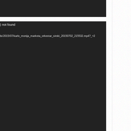
) not found
oads/2015/07/karlo_monija_markota_orkestar_siroki_20150702_215532.mp4?_=2