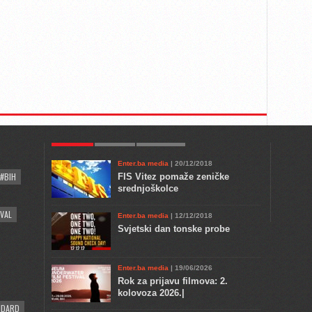
POPULAR
KULTURA
COMMENTS
Enter.ba media
| 20/12/2018
#BIH
FIS Vitez pomaže zeničke
srednjoškolce
VAL
Enter.ba media
| 12/12/2018
Svjetski dan tonske probe
Enter.ba media
| 19/06/2026
Rok za prijavu filmova: 2.
kolovoza 2026.|
NDARD