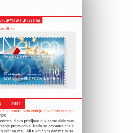
UNDERWATER FILM FESTIVAL
ww.uff.ba
SVIJET
ućina ometa proizvodnju nuklearne energije
2026
odostaj rijeka prisiljava nuklearne elektrane
jenje proizvodnje. Kada se promatra cijela
 gubici su mali. Ali u kritičnim danima to se