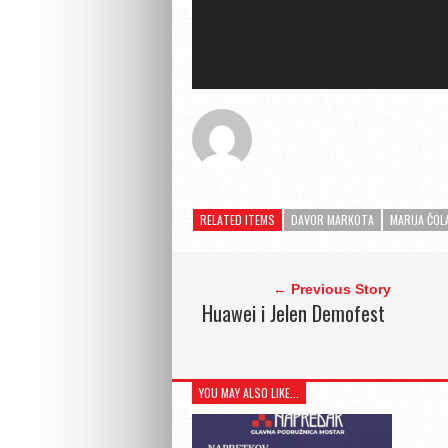
RELATED ITEMS
DAVOR MARKOTA
MARIJA ČOL
← Previous Story
Huawei i Jelen Demofest
YOU MAY ALSO LIKE...