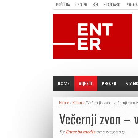
POČETNA
PRO.PR
BIH
STANDARD
POLITIK
FILMING LOCATION IN BH
KONTAKT
HOME
VIJESTI
PRO.PR
STAN
Home
/
Kultura
/
Večernji zvon – večernji koncer
Večernji zvon – v
By
Enter.ba media
on 02/07/2015