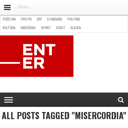
←Menu
POČETNA
PRO.PR
BIH
STANDARD
POLITIKA
HOME
VIJESTI
PRO.PR
STANDARD
POLITIKA
GOSPODARSTVO
OKRUŽENJE
GLAZBA
KULTURA
SPORT
FOTO
KULTURA
OKRUŽENJE
SPORT
SVIJET
GLAZBA
NATJEČAJI
FILMING LOCATION IN BH
KONTAKT
ALL POSTS TAGGED "MISERCORDIA"