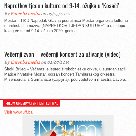
Napretkov tjedan kulture od 9-14. ožujka u ‘Kosači’
By
Enter.ba media
on 09/03/2020
Mostar – HKD Napredak Glavna podružnica Mostar organizira kulturnu
manifestaciju naziva „NAPRETKOV TJEDAN KULTURE“, a u sklopu
kojeg će se od 9-14. ožujka 2020. godine...
Večernji zvon – večernji koncert za uživanje (video)
By
Enter.ba media
on 02/07/2015
Široki Brijeg – Večeras je ispred širokobriješke crkve, u suorganizaciji
Matice hrvatske Mostar, održan koncert Tamburaškog orkestra
Misericordia iz Šurmanaca (Čapljina), pod vodstvom maestra Davora...
>NEUM UNDERWATER FILM FESTIVAL
Visit www.uff.ba