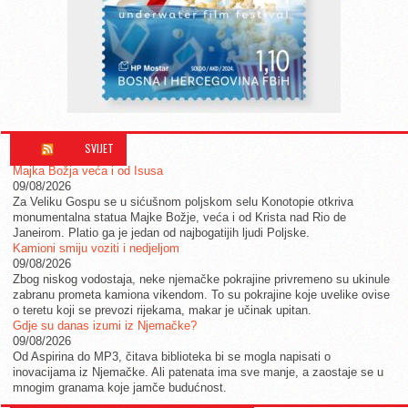
SVIJET
Majka Božja veća i od Isusa
09/08/2026
Za Veliku Gospu se u sićušnom poljskom selu Konotopie otkriva
monumentalna statua Majke Božje, veća i od Krista nad Rio de
Janeirom. Platio ga je jedan od najbogatijih ljudi Poljske.
Kamioni smiju voziti i nedjeljom
09/08/2026
Zbog niskog vodostaja, neke njemačke pokrajine privremeno su ukinule
zabranu prometa kamiona vikendom. To su pokrajine koje uvelike ovise
o teretu koji se prevozi rijekama, makar je učinak upitan.
Gdje su danas izumi iz Njemačke?
09/08/2026
Od Aspirina do MP3, čitava biblioteka bi se mogla napisati o
inovacijama iz Njemačke. Ali patenata ima sve manje, a zaostaje se u
mnogim granama koje jamče budućnost.