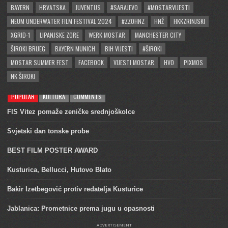
BAYERN
HRVATSKA
JUVENTUS
#SARAJEVO
#MOSTARVIJESTI
NEUM UNDERWATER FILM FESTIVAL 2024
#ZZOHNZ
HNŽ
HKKZRINJSKI
XGRID-1
LIPANJSKE ZORE
WERK MOSTAR
MANCHESTER CITY
ŠIROKI BRIJEG
BAYERN MUNICH
BIH VIJESTI
#ŠIROKI
MOSTAR SUMMER FEST
FACEBOOK
VIJESTI MOSTAR
HVO
PIXMOS
NK ŠIROKI
POPULAR
KULTURA
COMMENTS
FIS Vitez pomaže zeničke srednjoškolce
Svjetski dan tonske probe
BEST FILM POSTER AWARD
Kusturica, Bellucci, Hutovo Blato
Bakir Izetbegović protiv redatelja Kusturice
Jablanica: Prometnice prema jugu u opasnosti
ADVERTISEMENT