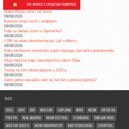
DW-WORLD´S CROATIAN HOMEPAGE
Majka Božja veća i od Isusa
09/08/2026
Kamioni smiju voziti i nedjeljom
09/08/2026
Gdje su danas izumi iz Njemačke?
09/08/2026
I DW na udaru dezinformacija: Laž o Merzu
09/08/2026
Kako ekstremni vremenski uvjeti mijenjaju njemačku poljoprivredu
09/08/2026
Oluja riječima traje i desetljećima nakon Oluje
09/08/2026
Trump ne želi robote-špijune u SAD-u
08/08/2026
Zašto jedno slovačko selo ne želi biti svjetska baština?
08/08/2026
TAGS
BIH2
BIH1
BIH
MOSTAR
CAPLJINA
#BIH
NEUM
ENTER.BA
PRO.PR
REAL MADRID
NEUM FESTIVAL
STANDARD
SMILJAN VIDIC
MOSTAR VIJESTI
NEUM UNDERWATER
KAKTUSBEOGRAD
LIVERPOOL