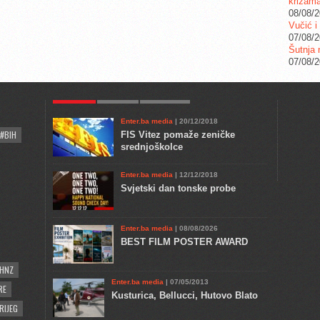
krizam
08/08/
Vučić i
07/08/
Šutnja 
07/08/
POPULAR
KULTURA
COMMENTS
Enter.ba media
| 20/12/2018
#BIH
FIS Vitez pomaže zeničke
srednjoškolce
Enter.ba media
| 12/12/2018
Svjetski dan tonske probe
Enter.ba media
| 08/08/2026
BEST FILM POSTER AWARD
HNZ
Enter.ba media
| 07/05/2013
RE
Kusturica, Bellucci, Hutovo Blato
RIJEG