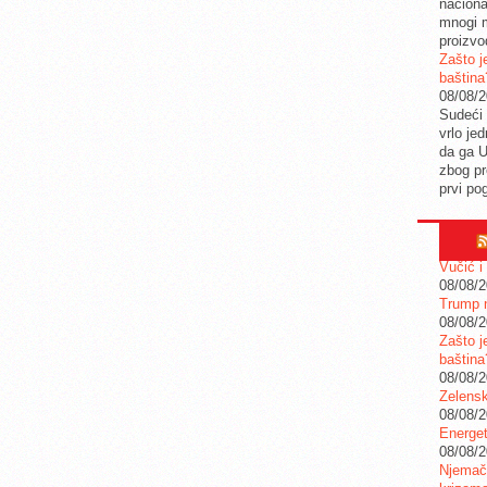
naciona
mnogi m
proizvo
Zašto j
baština
08/08/
Sudeći 
vrlo je
da ga 
zbog pr
prvi po
Vučić i
08/08/
Trump n
08/08/
Zašto j
baština
08/08/
Zelensk
08/08/
Energet
08/08/
Njemačk