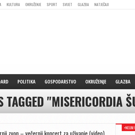
A
KULTURA
OKRUŽENJE
SPORT
SVIJET
GLAZBA
NATJEČAJI
DARD
POLITIKA
GOSPODARSTVO
OKRUŽENJE
GLAZBA
S TAGGED "MISERICORDIA 
>NEUM 
rnji zvon – večernji koncert za uživanje (video)