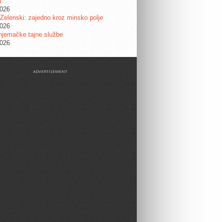
a
2026
 Zelenski: zajedno kroz minsko polje
2026
njemačke tajne službe
2026
ADVERTISEMENT