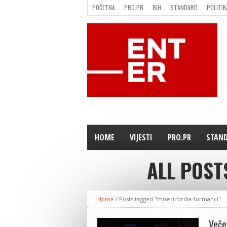
POČETNA
PRO.PR
BIH
STANDARD
POLITIK
FILMING LOCATION IN BH
KONTAKT
HOME
VIJESTI
PRO.PR
STAN
ALL POST
Home
/
Posts tagged "misericordia šurmanci"
Veče