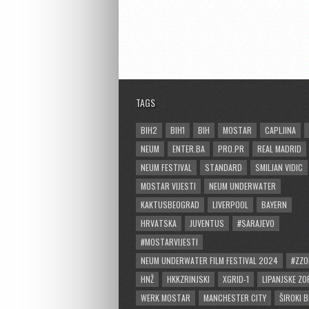
TAGS
BIH2
BIH1
BIH
MOSTAR
CAPLJINA
NEUM
ENTER.BA
PRO.PR
REAL MADRID
NEUM FESTIVAL
STANDARD
SMILJAN VIDIC
MOSTAR VIJESTI
NEUM UNDERWATER
KAKTUSBEOGRAD
LIVERPOOL
BAYERN
HRVATSKA
JUVENTUS
#SARAJEVO
#MOSTARVIJESTI
NEUM UNDERWATER FILM FESTIVAL 2024
#ZZO
HNŽ
HKKZRINJSKI
XGRID-1
LIPANJSKE ZO
WERK MOSTAR
MANCHESTER CITY
ŠIROKI B