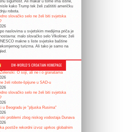
lnu sigurnost. Ali makar u tome ima istine,
isle kako Trump tek želi zaštititi američku
dnju robota.
edno slovačko selo ne želi biti svjetska
?
2026
po naslovima u svjetskim medijima priča je
dnostavna: malo slovačko selo Vlkolinec želi
UNESCO makne s liste svjetske baštine
ekomjernog turizma. Ali tako je samo na
gled.
DW-WORLD´S CROATIAN HOMEPAGE
 Zelenski: O soji, ali ne i o granatama
2026
e želi robote-špijune u SAD-u
2026
edno slovačko selo ne želi biti svjetska
?
2026
i u Beogradu je "pljuska Rusima"
2026
ski problemi zbog niskog vodostaja Dunava
2026
a postiže rekordni izvoz uprkos globalnim