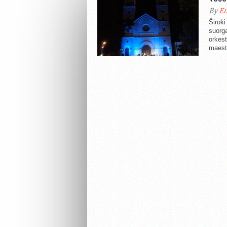
By
En
Široki
suorg
orkest
maest