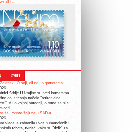
ww.uff.ba
SVIJET
 Zelenski: O soji, ali ne i o granatama
2026
dnici Srbije i Ukrajine su pred kamerama
edino do isticanja načela "teritorijalne
osti". Ali o vojnoj suradnji, o tome se nije
ovoriti.
e želi robote-špijune u SAD-u
2026
a vlada je zabranila uvoz humanoidnih i
nožnih robota, tvrdeći kako su "rizik" za