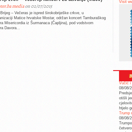
Visit w
ter.ba media
on 02/07/2015
 Brijeg – Večeras je ispred širokobriješke crkve, u
anizaciji Matice hrvatske Mostar, održan koncert Tamburaškog
ra Misericordia iz Šurmanaca (Čapljina), pod vodstvom
ra Davora...
Vučić i
08/08/
Predsje
otišli j
cjelovit
htjelo g
Trump n
08/08/
Trumpov
četvero