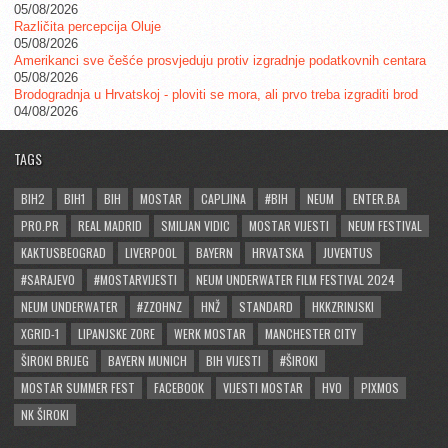
05/08/2026
Različita percepcija Oluje
05/08/2026
Amerikanci sve češće prosvjeduju protiv izgradnje podatkovnih centara
05/08/2026
Brodogradnja u Hrvatskoj - ploviti se mora, ali prvo treba izgraditi brod
04/08/2026
TAGS
BIH2
BIH1
BIH
MOSTAR
CAPLJINA
#BIH
NEUM
ENTER.BA
PRO.PR
REAL MADRID
SMILJAN VIDIC
MOSTAR VIJESTI
NEUM FESTIVAL
KAKTUSBEOGRAD
LIVERPOOL
BAYERN
HRVATSKA
JUVENTUS
#SARAJEVO
#MOSTARVIJESTI
NEUM UNDERWATER FILM FESTIVAL 2024
NEUM UNDERWATER
#ZZOHNZ
HNŽ
STANDARD
HKKZRINJSKI
XGRID-1
LIPANJSKE ZORE
WERK MOSTAR
MANCHESTER CITY
ŠIROKI BRIJEG
BAYERN MUNICH
BIH VIJESTI
#ŠIROKI
MOSTAR SUMMER FEST
FACEBOOK
VIJESTI MOSTAR
HVO
PIXMOS
NK ŠIROKI