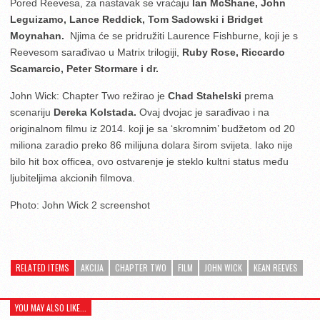
Pored Reevesa, za nastavak se vraćaju
Ian McShane, John
Leguizamo, Lance Reddick, Tom Sadowski i Bridget
Moynahan.
Njima će se pridružiti Laurence Fishburne, koji je s
Reevesom sarađivao u Matrix trilogiji,
Ruby Rose, Riccardo
Scamarcio, Peter Stormare i dr.
John Wick: Chapter Two režirao je
Chad Stahelski
prema
scenariju
Dereka Kolstada.
Ovaj dvojac je sarađivao i na
originalnom filmu iz 2014. koji je sa ‘skromnim’ budžetom od 20
miliona zaradio preko 86 milijuna dolara širom svijeta. Iako nije
bilo hit box officea, ovo ostvarenje je steklo kultni status među
ljubiteljima akcionih filmova.
Photo: John Wick 2 screenshot
RELATED ITEMS
AKCIJA
CHAPTER TWO
FILM
JOHN WICK
KEAN REEVES
YOU MAY ALSO LIKE...