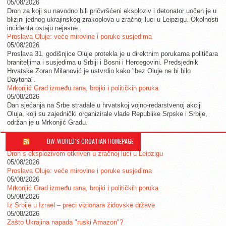
05/08/2026
Dron za koji su navodno bili pričvršćeni eksploziv i detonator uočen je u
blizini jednog ukrajinskog zrakoplova u zračnoj luci u Leipzigu. Okolnosti
incidenta ostaju nejasne.
Proslava Oluje: veće mirovine i poruke susjedima
05/08/2026
Proslava 31. godišnjice Oluje protekla je u direktnim porukama političara
braniteljima i susjedima u Srbiji i Bosni i Hercegovini. Predsjednik
Hrvatske Zoran Milanović je ustvrdio kako "bez Oluje ne bi bilo
Daytona".
Mrkonjić Grad između rana, brojki i političkih poruka
05/08/2026
Dan sjećanja na Srbe stradale u hrvatskoj vojno-redarstvenoj akciji
Oluja, koji su zajednički organizirale vlade Republike Srpske i Srbije,
održan je u Mrkonjić Gradu.
DW-WORLD´S CROATIAN HOMEPAGE
Dron s eksplozivom otkriven u zračnoj luci u Leipzigu
05/08/2026
Proslava Oluje: veće mirovine i poruke susjedima
05/08/2026
Mrkonjić Grad između rana, brojki i političkih poruka
05/08/2026
Iz Srbije u Izrael – preci vizionara židovske države
05/08/2026
Zašto Ukrajina napada "ruski Amazon"?