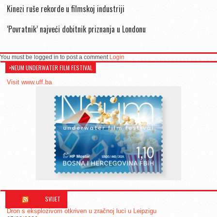
Kinezi ruše rekorde u filmskoj industriji
‘Povratnik’ najveći dobitnik priznanja u Londonu
You must be logged in to post a comment
Login
>NEUM UNDERWATER FILM FESTIVAL
Visit www.uff.ba
SVIJET
Dron s eksplozivom otkriven u zračnoj luci u Leipzigu