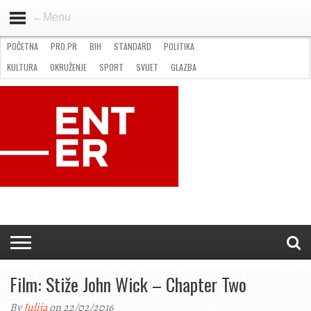
←Menu
POČETNA
PRO.PR
BIH
STANDARD
POLITIKA
HOME
VIJESTI
PRO.PR
STANDARD
POLITIKA
GOSPODARSTVO
OKRUŽENJE
GLAZBA
KULTURA
SPORT
FOTO
KULTURA
OKRUŽENJE
SPORT
SVIJET
GLAZBA
NATJEČAJI
FILMING LOCATION IN BH
KONTAKT
Film: Stiže John Wick – Chapter Two
By
Julija
on 22/02/2016