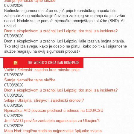
Šutnja njemačke tajne službe
07/08/2026
Berlinske sigurnosne službe su još prije terorističkog napada bile
zabrinute zbog radikalizacije čovjeka za kojeg se sumnja da je izvršio
napad. Nadale su se pomoći njemačke obavještajne službe (BND). Ali
uzalud.
Dron s eksplozivom u zračnoj luci Leipzig: tko stoji iza incidenta?
07/08/2026
Dron s eksplozivom u zračnoj luci Leipzig/Halle izaziva brojna pitanja.
Tko stoji iza svega, kako je dospio na pistu i kako politika i sigurnosne
službe reagiraju na ovaj sigurnosni propust?
DW-WORLD´S CROATIAN HOMEPAGE
Vučić i Zelenski: zajedno kroz minsko polje
07/08/2026
Šutnja njemačke tajne službe
07/08/2026
Dron s eksplozivom u zračnoj luci Leipzig: tko stoji iza incidenta?
07/08/2026
Srbija i Ukrajina: streljivo i zajednički dronovi?
07/08/2026
Njemačka: AfD povećao prednost u odnosu na CDU/CSU
07/08/2026
Je li NATO previše zastarjela organizacija za Ukrajinu?
07/08/2026
Mata Hari: tragična sudbina najpoznatije špijunke svijeta