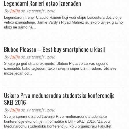
Legendarni Ranieri ostao iznenađen
By
Julija
on 27 travnja, 2016
Legendardni trener Claudio Raineri koji vodi ekipu Leicestera doživio je
veliko iznenađenje. Jamie Vardy i Riyad Mahrez su skoro uvijek glavnoj
ulozi ne samo na...
Bluboo Picasso – Best buy smartphone u klasi!
By
Julija
on 25 travnja, 2016
S koje ga god strane okrenete, Bluboo Picasso će vas ugodno
iznenaditi, kako izgledom tako i svojim super brzim radom. Što sve
može jedan od...
Uskoro Prva međunarodna studentska konferencija
SKEI 2016
By
Julija
on 24 travnja, 2016
Sve je spremno za održavanje Prve međunarodne studentske
konferencije ekonomije i informatike u BiH- SKEI 2016. “Za ovu
Međunarodnu studentsku konferenciju, koju organiziraju Fakultet