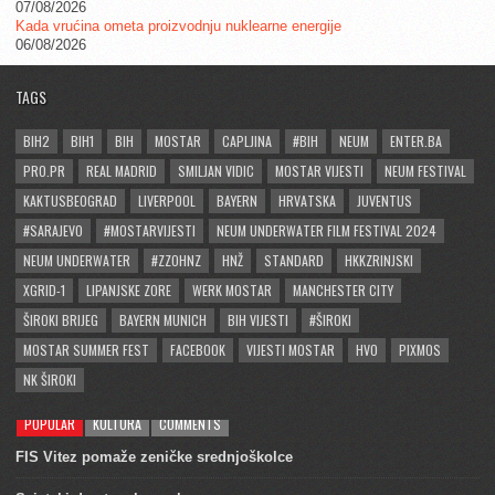
07/08/2026
Kada vrućina ometa proizvodnju nuklearne energije
06/08/2026
TAGS
BIH2
BIH1
BIH
MOSTAR
CAPLJINA
#BIH
NEUM
ENTER.BA
PRO.PR
REAL MADRID
SMILJAN VIDIC
MOSTAR VIJESTI
NEUM FESTIVAL
KAKTUSBEOGRAD
LIVERPOOL
BAYERN
HRVATSKA
JUVENTUS
#SARAJEVO
#MOSTARVIJESTI
NEUM UNDERWATER FILM FESTIVAL 2024
NEUM UNDERWATER
#ZZOHNZ
HNŽ
STANDARD
HKKZRINJSKI
XGRID-1
LIPANJSKE ZORE
WERK MOSTAR
MANCHESTER CITY
ŠIROKI BRIJEG
BAYERN MUNICH
BIH VIJESTI
#ŠIROKI
MOSTAR SUMMER FEST
FACEBOOK
VIJESTI MOSTAR
HVO
PIXMOS
NK ŠIROKI
POPULAR
KULTURA
COMMENTS
FIS Vitez pomaže zeničke srednjoškolce