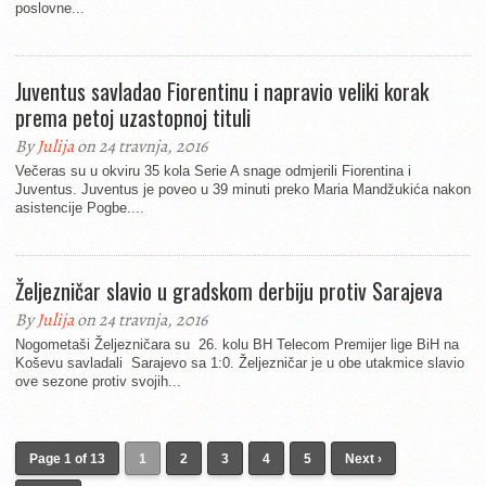
poslovne...
Juventus savladao Fiorentinu i napravio veliki korak
prema petoj uzastopnoj tituli
By
Julija
on 24 travnja, 2016
Večeras su u okviru 35 kola Serie A snage odmjerili Fiorentina i
Juventus. Juventus je poveo u 39 minuti preko Maria Mandžukića nakon
asistencije Pogbe....
Željezničar slavio u gradskom derbiju protiv Sarajeva
By
Julija
on 24 travnja, 2016
Nogometaši Željezničara su 26. kolu BH Telecom Premijer lige BiH na
Koševu savladali Sarajevo sa 1:0. Željezničar je u obe utakmice slavio
ove sezone protiv svojih...
Page 1 of 13
1
2
3
4
5
Next ›