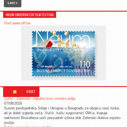
Last »
>NEUM UNDERWATER FILM FESTIVAL
Visit www.uff.ba
SVIJET
Vučić i Zelenski: zajedno kroz minsko polje
07/08/2026
Susret predsjednika Srbije i Ukrajine u Beogradu za obojicu nosi rizike,
ali je dobit izgleda veća. Vučić, kažu sugovornici DW-a, kupuje
naklonost Bruxellesa uoči presudnih izbora dok Zelenski dobiva srpsko
oružje.