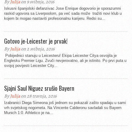
By
Julija
on 9 svibnja, 2016
Iskusni španjolski defanzivac Jose Enrique dogovorio je sporazumni
raskid ugovora sa Liverpoolom, pa već sada može tražiti novi klub u
kojem bi mogao nastaviti profesionalnu karijeru. Redsi su...
Gotovo je-Leicester je prvak!
By
Julija
on 2 svibnja, 2016
Pobijednici stanuju u Leicesteru! Ekipa Leicester Citya osvojila je
Englesku Premier Ligu. Zvuči nevjerovatno, ali je istinito. Po prvi puta u
svojoj povijesti Leicester City...
Sjajni Saul Niguez srušio Bayern
By
Julija
on 28 travnja, 2016
Izabranici Diega Simeona još jednom su pokazali zašto spadaju u sami
vrh svjetskog nogometa. Na Vincente Calderonu savladali su Bayern
Munich 1:0. Athletico je na...