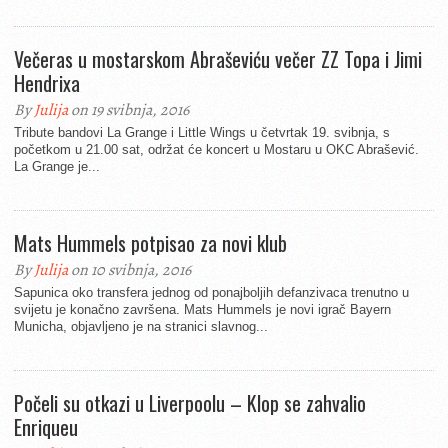
Večeras u mostarskom Abraševiću večer ZZ Topa i Jimi
Hendrixa
By
Julija
on 19 svibnja, 2016
Tribute bandovi La Grange i Little Wings u četvrtak 19. svibnja, s
početkom u 21.00 sat, održat će koncert u Mostaru u OKC Abrašević.
La Grange je...
Mats Hummels potpisao za novi klub
By
Julija
on 10 svibnja, 2016
Sapunica oko transfera jednog od ponajboljih defanzivaca trenutno u
svijetu je konačno završena. Mats Hummels je novi igrač Bayern
Municha, objavljeno je na stranici slavnog...
Počeli su otkazi u Liverpoolu – Klop se zahvalio
Enriqueu