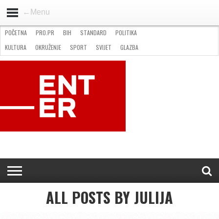
←Menu
POČETNA
PRO.PR
BIH
STANDARD
POLITIKA
HOME
VIJESTI
PRO.PR
STANDARD
POLITIKA
GOSPODARSTVO
OKRUŽENJE
GLAZBA
KULTURA
SPORT
FOTO
KULTURA
OKRUŽENJE
SPORT
SVIJET
GLAZBA
NATJEČAJI
FILMING LOCATION IN BH
KONTAKT
ALL POSTS BY JULIJA