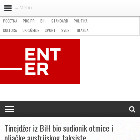
←Menu
POČETNA
PRO.PR
BIH
STANDARD
POLITIKA
HOME
VIJESTI
PRO.PR
STANDARD
POLITIKA
GOSPODARSTVO
OKRUŽENJE
GLAZBA
KULTURA
SPORT
FOTO
KULTURA
OKRUŽENJE
SPORT
SVIJET
GLAZBA
NATJEČAJI
FILMING LOCATION IN BH
KONTAKT
Tinejdžer iz BiH bio sudionik otmice i
pljačke austrijskog taksiste