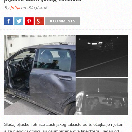
By
Julija
on 18/03/2016
0 COMMENTS
Slučaj pljačke i otmice austrijskog taksiste od 5. ožujka je riješen,
a za njegovu otmicu su osumnjičena dva tinejdžera. Jedan od