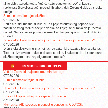
ali je dobit izgleda veća. Vučić, kažu sugovornici DW-a, kupuje
naklonost Bruxellesa uoči presudnih izbora dok Zelenski dobiva srpsko
oružje.
Šutnja njemačke tajne službe
07/08/2026
Berlinske sigurnosne službe su još prije terorističkog napada bile
zabrinute zbog radikalizacije čovjeka za kojeg se sumnja da je izvršio
napad. Nadale su se pomoći njemačke obavještajne službe (BND). Ali
uzalud.
Dron s eksplozivom u zračnoj luci Leipzig: tko stoji iza incidenta?
07/08/2026
Dron s eksplozivom u zračnoj luci Leipzig/Halle izaziva brojna pitanja.
Tko stoji iza svega, kako je dospio na pistu i kako politika i sigurnosne
službe reagiraju na ovaj sigurnosni propust?
DW-WORLD´S CROATIAN HOMEPAGE
Vučić i Zelenski: zajedno kroz minsko polje
07/08/2026
Šutnja njemačke tajne službe
07/08/2026
Dron s eksplozivom u zračnoj luci Leipzig: tko stoji iza incidenta?
07/08/2026
Srbija i Ukrajina: streljivo i zajednički dronovi?
07/08/2026
Njemačka: AfD povećao prednost u odnosu na CDU/CSU