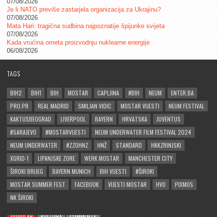
07/08/2026
Je li NATO previše zastarjela organizacija za Ukrajinu?
07/08/2026
Mata Hari: tragična sudbina najpoznatije špijunke svijeta
07/08/2026
Kada vrućina ometa proizvodnju nuklearne energije
06/08/2026
TAGS
BIH2
BIH1
BIH
MOSTAR
CAPLJINA
#BIH
NEUM
ENTER.BA
PRO.PR
REAL MADRID
SMILJAN VIDIC
MOSTAR VIJESTI
NEUM FESTIVAL
KAKTUSBEOGRAD
LIVERPOOL
BAYERN
HRVATSKA
JUVENTUS
#SARAJEVO
#MOSTARVIJESTI
NEUM UNDERWATER FILM FESTIVAL 2024
NEUM UNDERWATER
#ZZOHNZ
HNŽ
STANDARD
HKKZRINJSKI
XGRID-1
LIPANJSKE ZORE
WERK MOSTAR
MANCHESTER CITY
ŠIROKI BRIJEG
BAYERN MUNICH
BIH VIJESTI
#ŠIROKI
MOSTAR SUMMER FEST
FACEBOOK
VIJESTI MOSTAR
HVO
PIXMOS
NK ŠIROKI
POPULAR
KULTURA
COMMENTS