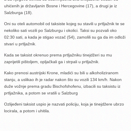
uhićenih je državljanin Bosne i Hercegovine (17), a drugi je iz
Salzburga (18).
Oni su oteli automobil od taksiste kojeg su stavili u prtljažnik te se
nekoliko sati vozili po Salzburgu i okolici. Taksi su pozvali oko
02:30 sati, a kada je stigao vozač (54), zamolili su ga da im odloži
stvari u prtljažnik.
Kada se taksist okrenuo prema prtljažniku tinejdžeri su mu
zaprijetili pištoljem, opljačkali ga i strpali u prtljažnik.
Kako prenosi austrijski Krone, mladići su bili u alkoholiziranom
stanju, a uslikao ih je radar nakon što su vozili 134 km/h. Nakon
duže vožnje prema gradu Bischofshofenu, izbacili su taksistu iz
prtljažnika, a potom se vratili u Salzburg
Ozlijeđeni taksist uspio je nazvati policiju, koja je tinejdžere ubrzo
locirala, a potom i uhitila.