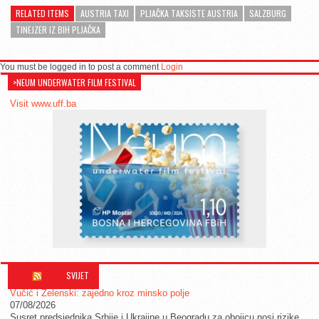
RELATED ITEMS
AUSTRIA TAXI
PLJAČKA TAKSISTE AUSTRIA
SALZBURG
TINEJZER IZ BIH PLJAČKA
You must be logged in to post a comment
Login
>NEUM UNDERWATER FILM FESTIVAL
Visit www.uff.ba
SVIJET
Vučić i Zelenski: zajedno kroz minsko polje
07/08/2026
Susret predsjednika Srbije i Ukrajine u Beogradu za obojicu nosi rizike,