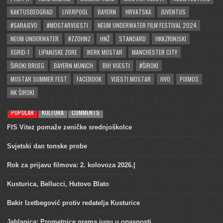
KAKTUSBEOGRAD
LIVERPOOL
BAYERN
HRVATSKA
JUVENTUS
#SARAJEVO
#MOSTARVIJESTI
NEUM UNDERWATER FILM FESTIVAL 2024
NEUM UNDERWATER
#ZZOHNZ
HNŽ
STANDARD
HKKZRINJSKI
XGRID-1
LIPANJSKE ZORE
WERK MOSTAR
MANCHESTER CITY
ŠIROKI BRIJEG
BAYERN MUNICH
BIH VIJESTI
#ŠIROKI
MOSTAR SUMMER FEST
FACEBOOK
VIJESTI MOSTAR
HVO
PIXMOS
NK ŠIROKI
POPULAR
KULTURA
COMMENTS
FIS Vitez pomaže zeničke srednjoškolce
Svjetski dan tonske probe
Rok za prijavu filmova: 2. kolovoza 2026.|
Kusturica, Bellucci, Hutovo Blato
Bakir Izetbegović protiv redatelja Kusturice
Jablanica: Prometnice prema jugu u opasnosti