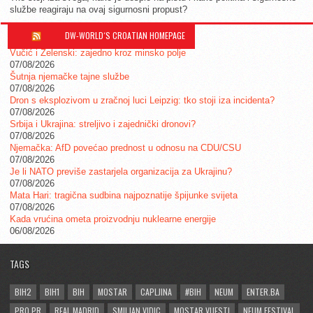
službe reagiraju na ovaj sigurnosni propust?
DW-WORLD´S CROATIAN HOMEPAGE
Vučić i Zelenski: zajedno kroz minsko polje
07/08/2026
Šutnja njemačke tajne službe
07/08/2026
Dron s eksplozivom u zračnoj luci Leipzig: tko stoji iza incidenta?
07/08/2026
Srbija i Ukrajina: streljivo i zajednički dronovi?
07/08/2026
Njemačka: AfD povećao prednost u odnosu na CDU/CSU
07/08/2026
Je li NATO previše zastarjela organizacija za Ukrajinu?
07/08/2026
Mata Hari: tragična sudbina najpoznatije špijunke svijeta
07/08/2026
Kada vrućina ometa proizvodnju nuklearne energije
06/08/2026
TAGS
BIH2
BIH1
BIH
MOSTAR
CAPLJINA
#BIH
NEUM
ENTER.BA
PRO.PR
REAL MADRID
SMILJAN VIDIC
MOSTAR VIJESTI
NEUM FESTIVAL