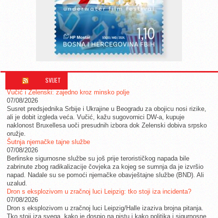
SVIJET
Vučić i Zelenski: zajedno kroz minsko polje
07/08/2026
Susret predsjednika Srbije i Ukrajine u Beogradu za obojicu nosi rizike,
ali je dobit izgleda veća. Vučić, kažu sugovornici DW-a, kupuje
naklonost Bruxellesa uoči presudnih izbora dok Zelenski dobiva srpsko
oružje.
Šutnja njemačke tajne službe
07/08/2026
Berlinske sigurnosne službe su još prije terorističkog napada bile
zabrinute zbog radikalizacije čovjeka za kojeg se sumnja da je izvršio
napad. Nadale su se pomoći njemačke obavještajne službe (BND). Ali
uzalud.
Dron s eksplozivom u zračnoj luci Leipzig: tko stoji iza incidenta?
07/08/2026
Dron s eksplozivom u zračnoj luci Leipzig/Halle izaziva brojna pitanja.
Tko stoji iza svega, kako je dospio na pistu i kako politika i sigurnosne