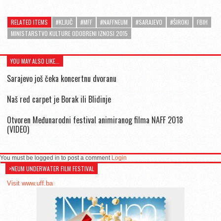
RELATED ITEMS
#KLJUČ
#MFF
#NAFFNEUM
#SARAJEVO
#ŠIROKI
FBIH
MINISTARSTVO KULTURE ODOBRENI IZNOSI 2015
YOU MAY ALSO LIKE...
Sarajevo još čeka koncertnu dvoranu
Naš red carpet je Borak ili Blidinje
Otvoren Međunarodni festival animiranog filma NAFF 2018
(VIDEO)
You must be logged in to post a comment
Login
>NEUM UNDERWATER FILM FESTIVAL
Visit www.uff.ba