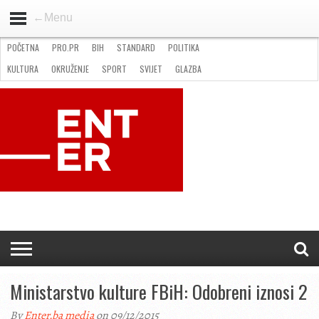
←Menu
POČETNA
PRO.PR
BIH
STANDARD
POLITIKA
HOME
VIJESTI
PRO.PR
STANDARD
POLITIKA
GOSPODARSTVO
OKRUŽENJE
GLAZBA
KULTURA
SPORT
FOTO
KULTURA
OKRUŽENJE
SPORT
SVIJET
GLAZBA
NATJEČAJI
FILMING LOCATION IN BH
KONTAKT
Ministarstvo kulture FBiH: Odobreni iznosi 2
By
Enter.ba media
on 09/12/2015