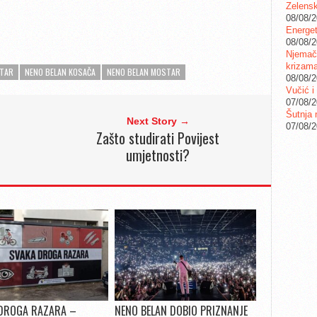
Zelensk
08/08/
Energet
08/08/
Njemačk
krizam
STAR
NENO BELAN KOSAČA
NENO BELAN MOSTAR
08/08/
Vučić i
07/08/
Šutnja 
Next Story →
07/08/
Zašto studirati Povijest
umjetnosti?
DROGA RAZARA –
NENO BELAN DOBIO PRIZNANJE