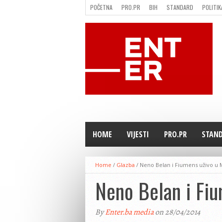
POČETNA
PRO.PR
BIH
STANDARD
POLITIK
FILMING LOCATION IN BH
KONTAKT
HOME
VIJESTI
PRO.PR
STAN
Home
/
Glazba
/
Neno Belan i Fiumens uživo u 
Neno Belan i Fi
By
Enter.ba media
on 28/04/2014