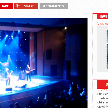
SHARE
SHARE
0 COMMENTS
>NEUM 
Visit w
Vučić i
08/08/
Predsje
otišli j
cjelovit