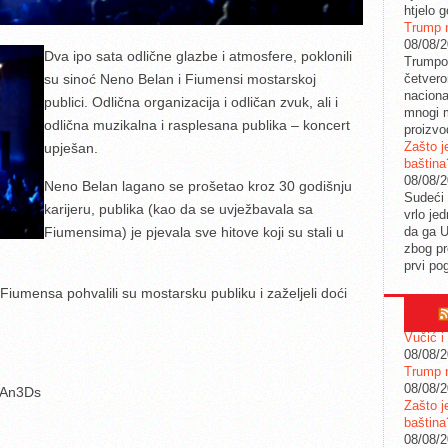
htjelo g
Trump n
08/08/
Dva ipo sata odlične glazbe i atmosfere, poklonili
Trumpov
četvero
su sinoć Neno Belan i Fiumensi mostarskoj
naciona
publici. Odlična organizacija i odličan zvuk, ali i
mnogi m
odlična muzikalna i rasplesana publika – koncert
proizvo
Zašto j
upješan.
baština
08/08/
Neno Belan lagano se prošetao kroz 30 godišnju
Sudeći 
karijeru, publika (kao da se uvježbavala sa
vrlo je
da ga 
Fiumensima) je pjevala sve hitove koji su stali u
zbog pr
prvi po
 Fiumensa pohvalili su mostarsku publiku i zaželjeli doći
Vučić i
08/08/
Trump n
08/08/
NAn3Ds
Zašto j
baština
08/08/