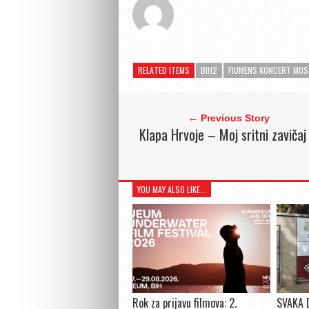
RELATED ITEMS
BIH2
FIUMENS KONCERT MO
← Previous Story
Klapa Hrvoje – Moj sritni zavičaj
YOU MAY ALSO LIKE...
Rok za prijavu filmova: 2.
SVAKA 