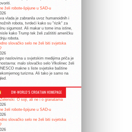
ovoriti.
e želi robote-špijune u SAD-u
2026
a vlada je zabranila uvoz humanoidnih i
nožnih robota, tvrdeći kako su "rizik" za
lnu sigurnost. Ali makar u tome ima istine,
isle kako Trump tek želi zaštititi američku
dnju robota.
edno slovačko selo ne želi biti svjetska
?
2026
po naslovima u svjetskim medijima priča je
dnostavna: malo slovačko selo Vlkolinec želi
UNESCO makne s liste svjetske baštine
ekomjernog turizma. Ali tako je samo na
gled.
DW-WORLD´S CROATIAN HOMEPAGE
 Zelenski: O soji, ali ne i o granatama
2026
e želi robote-špijune u SAD-u
2026
edno slovačko selo ne želi biti svjetska
?
2026