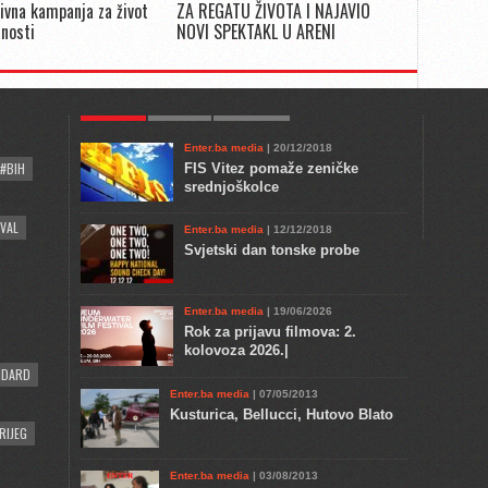
ivna kampanja za život
ZA REGATU ŽIVOTA I NAJAVIO
snosti
NOVI SPEKTAKL U ARENI
POPULAR
KULTURA
COMMENTS
Enter.ba media
| 20/12/2018
#BIH
FIS Vitez pomaže zeničke
srednjoškolce
VAL
Enter.ba media
| 12/12/2018
Svjetski dan tonske probe
Enter.ba media
| 19/06/2026
Rok za prijavu filmova: 2.
kolovoza 2026.|
NDARD
Enter.ba media
| 07/05/2013
Kusturica, Bellucci, Hutovo Blato
RIJEG
Enter.ba media
| 03/08/2013