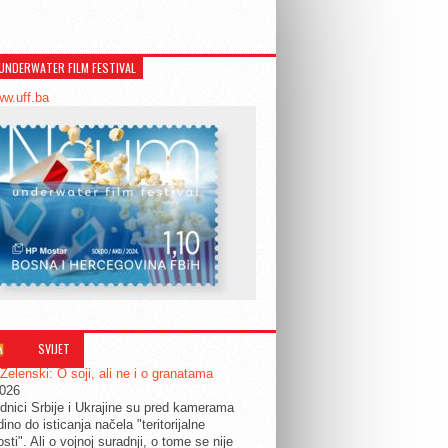
UNDERWATER FILM FESTIVAL
ww.uff.ba
SVIJET
 Zelenski: O soji, ali ne i o granatama
2026
dnici Srbije i Ukrajine su pred kamerama
edino do isticanja načela "teritorijalne
osti". Ali o vojnoj suradnji, o tome se nije