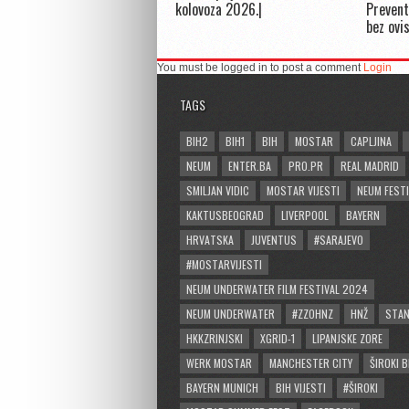
kolovoza 2026.|
Prevent
bez ovi
You must be logged in to post a comment
Login
TAGS
BIH2
BIH1
BIH
MOSTAR
CAPLJINA
NEUM
ENTER.BA
PRO.PR
REAL MADRID
SMILJAN VIDIC
MOSTAR VIJESTI
NEUM FESTI
KAKTUSBEOGRAD
LIVERPOOL
BAYERN
HRVATSKA
JUVENTUS
#SARAJEVO
#MOSTARVIJESTI
NEUM UNDERWATER FILM FESTIVAL 2024
NEUM UNDERWATER
#ZZOHNZ
HNŽ
STA
HKKZRINJSKI
XGRID-1
LIPANJSKE ZORE
WERK MOSTAR
MANCHESTER CITY
ŠIROKI B
BAYERN MUNICH
BIH VIJESTI
#ŠIROKI