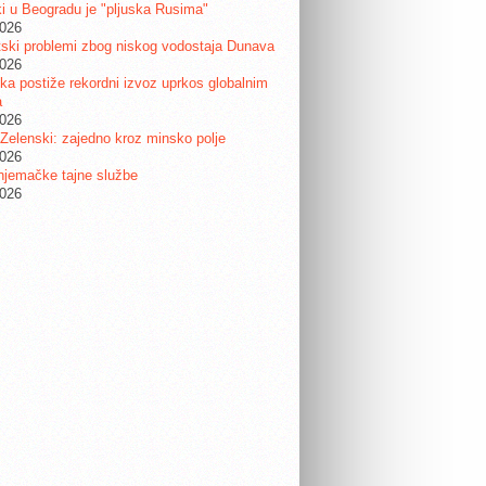
i u Beogradu je "pljuska Rusima"
2026
ski problemi zbog niskog vodostaja Dunava
2026
a postiže rekordni izvoz uprkos globalnim
a
2026
 Zelenski: zajedno kroz minsko polje
2026
njemačke tajne službe
2026