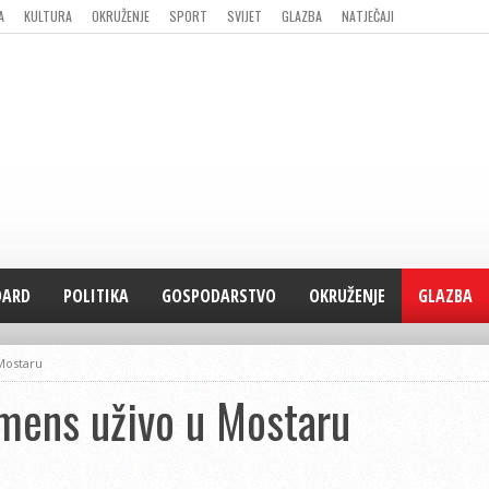
A
KULTURA
OKRUŽENJE
SPORT
SVIJET
GLAZBA
NATJEČAJI
DARD
POLITIKA
GOSPODARSTVO
OKRUŽENJE
GLAZBA
Mostaru
umens uživo u Mostaru