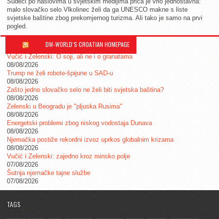
Sudeći po naslovima u svjetskim medijima priča je vrlo jednostavna:
malo slovačko selo Vlkolinec želi da ga UNESCO makne s liste
svjetske baštine zbog prekomjernog turizma. Ali tako je samo na prvi
pogled.
DW-WORLD´S CROATIAN HOMEPAGE
Vučić i Zelenski: O soji, ali ne i o granatama
08/08/2026
Trump ne želi robote-špijune u SAD-u
08/08/2026
Zašto jedno slovačko selo ne želi biti svjetska baština?
08/08/2026
Zelenski u Beogradu je "pljuska Rusima"
08/08/2026
Energetski problemi zbog niskog vodostaja Dunava
08/08/2026
Njemačka postiže rekordni izvoz uprkos globalnim krizama
08/08/2026
Vučić i Zelenski: zajedno kroz minsko polje
07/08/2026
Šutnja njemačke tajne službe
07/08/2026
TAGS