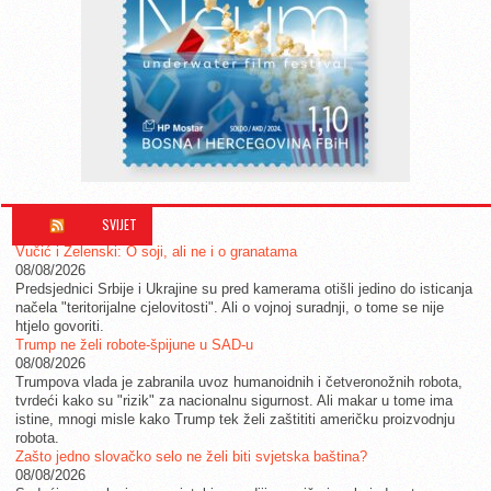
SVIJET
Vučić i Zelenski: O soji, ali ne i o granatama
08/08/2026
Predsjednici Srbije i Ukrajine su pred kamerama otišli jedino do isticanja
načela "teritorijalne cjelovitosti". Ali o vojnoj suradnji, o tome se nije
htjelo govoriti.
Trump ne želi robote-špijune u SAD-u
08/08/2026
Trumpova vlada je zabranila uvoz humanoidnih i četveronožnih robota,
tvrdeći kako su "rizik" za nacionalnu sigurnost. Ali makar u tome ima
istine, mnogi misle kako Trump tek želi zaštititi američku proizvodnju
robota.
Zašto jedno slovačko selo ne želi biti svjetska baština?
08/08/2026