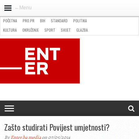
←Menu
POČETNA
PRO.PR
BIH
STANDARD
POLITIKA
HOME
VIJESTI
PRO.PR
STANDARD
POLITIKA
GOSPODARSTVO
OKRUŽENJE
GLAZBA
KULTURA
SPORT
FOTO
KULTURA
OKRUŽENJE
SPORT
SVIJET
GLAZBA
NATJEČAJI
FILMING LOCATION IN BH
KONTAKT
Zašto studirati Povijest umjetnosti?
By
Enter.ba media
on 07/05/2014