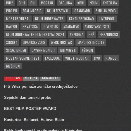
BIH2
BIH1
BIH
MOSTAR
CAPLJINA
#BIH
NEUM
ENTER.BA
PRO.PR
REAL MADRID
NEUM FESTIVAL
STANDARD
SMILJAN VIDIC
MOSTAR VIJESTI
NEUM UNDERWATER
KAKTUSBEOGRAD
LIVERPOOL
BAYERN
HRVATSKA
JUVENTUS
#SARAJEVO
#MOSTARVIJESTI
NEUM UNDERWATER FILM FESTIVAL 2024
#ZZOHNZ
HNŽ
HKKZRINJSKI
XGRID-1
LIPANJSKE ZORE
WERK MOSTAR
MANCHESTER CITY
ŠIROKI BRIJEG
BAYERN MUNICH
BIH VIJESTI
#ŠIROKI
MOSTAR SUMMER FEST
FACEBOOK
VIJESTI MOSTAR
HVO
PIXMOS
NK ŠIROKI
POPULAR
KULTURA
COMMENTS
FIS Vitez pomaže zeničke srednjoškolce
Svjetski dan tonske probe
BEST FILM POSTER AWARD
Kusturica, Bellucci, Hutovo Blato
Bakir Izetbegović protiv redatelja Kusturice