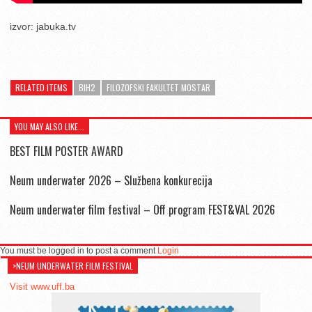
izvor: jabuka.tv
RELATED ITEMS
BIH2
FILOZOFSKI FAKULTET MOSTAR
YOU MAY ALSO LIKE...
BEST FILM POSTER AWARD
Neum underwater 2026 – Službena konkurecija
Neum underwater film festival – Off program FEST&VAL 2026
You must be logged in to post a comment
Login
>NEUM UNDERWATER FILM FESTIVAL
Visit www.uff.ba