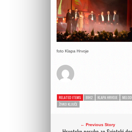
foto Klapa Hrvoje
RELATED ITEMS
BIH2
KLAPA HRVOJE
MELOD
ŽIVKO KLJUČE
← Previous Story
Hrvatska poruka za Svjetski da