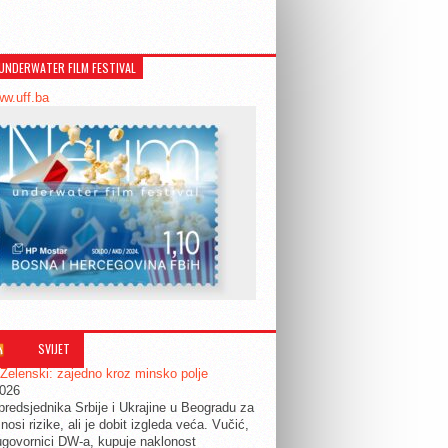
UNDERWATER FILM FESTIVAL
ww.uff.ba
SVIJET
 Zelenski: zajedno kroz minsko polje
2026
predsjednika Srbije i Ukrajine u Beogradu za
nosi rizike, ali je dobit izgleda veća. Vučić,
govornici DW-a, kupuje naklonost