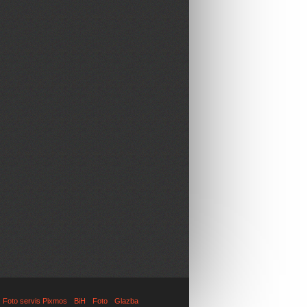
Foto servis Pixmos
BiH
Foto
Glazba