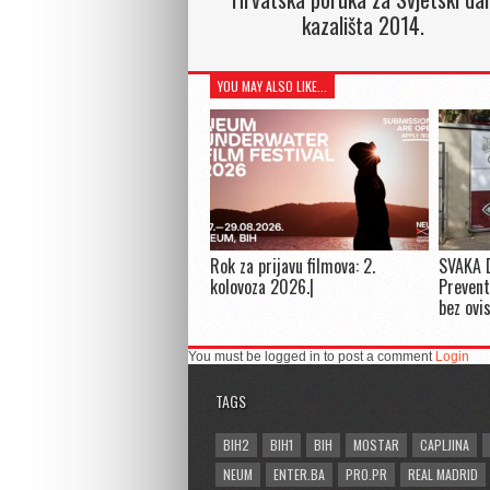
kazališta 2014.
YOU MAY ALSO LIKE...
Rok za prijavu filmova: 2.
SVAKA 
kolovoza 2026.|
Prevent
bez ovi
You must be logged in to post a comment
Login
TAGS
BIH2
BIH1
BIH
MOSTAR
CAPLJINA
NEUM
ENTER.BA
PRO.PR
REAL MADRID