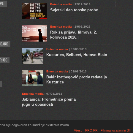
VAL
Enter.ba media
| 12/12/2018
Svjetski dan tonske probe
Enter.ba media
| 19/06/2026
Rok za prijavu filmova: 2.
kolovoza 2026.|
NDARD
Enter.ba media
| 07/05/2013
Kusturica, Bellucci, Hutovo Blato
RIJEG
Enter.ba media
| 03/08/2013
Bakir Izetbegović protiv redatelja
Kusturice
Enter.ba media
| 07/08/2013
Jablanica: Prometnice prema
jugu u opasnosti
.ba nije odgovoran za sadržaje eksternih izvora.
Vijesti
PRO.PR
Filming location in BH