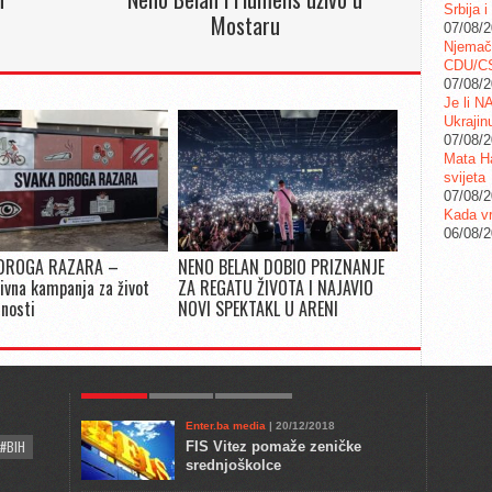
Srbija i
Mostaru
07/08/
Njemač
CDU/C
07/08/
Je li N
Ukrajin
07/08/
Mata Ha
svijeta
07/08/
Kada vr
06/08/
DROGA RAZARA –
NENO BELAN DOBIO PRIZNANJE
ivna kampanja za život
ZA REGATU ŽIVOTA I NAJAVIO
snosti
NOVI SPEKTAKL U ARENI
POPULAR
KULTURA
COMMENTS
Enter.ba media
| 20/12/2018
#BIH
FIS Vitez pomaže zeničke
srednjoškolce