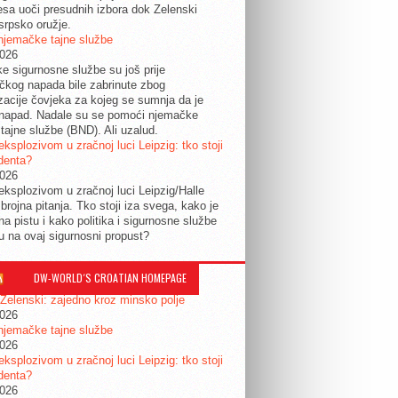
esa uoči presudnih izbora dok Zelenski
srpsko oružje.
njemačke tajne službe
2026
ke sigurnosne službe su još prije
tičkog napada bile zabrinute zbog
izacije čovjeka za kojeg se sumnja da je
 napad. Nadale su se pomoći njemačke
tajne službe (BND). Ali uzalud.
eksplozivom u zračnoj luci Leipzig: tko stoji
identa?
2026
eksplozivom u zračnoj luci Leipzig/Halle
 brojna pitanja. Tko stoji iza svega, kako je
na pistu i kako politika i sigurnosne službe
ju na ovaj sigurnosni propust?
DW-WORLD´S CROATIAN HOMEPAGE
 Zelenski: zajedno kroz minsko polje
2026
njemačke tajne službe
2026
eksplozivom u zračnoj luci Leipzig: tko stoji
identa?
2026