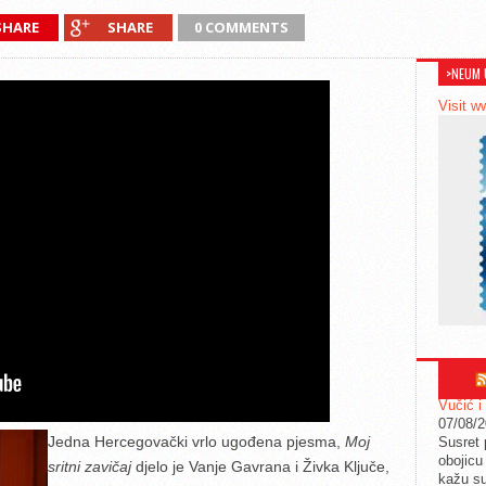
SHARE
SHARE
0 COMMENTS
>NEUM 
Visit w
Vučić i
07/08/
Jedna Hercegovački vrlo ugođena pjesma,
Moj
Susret 
obojicu 
sritni zavičaj
djelo je Vanje Gavrana i Živka Ključe,
kažu su