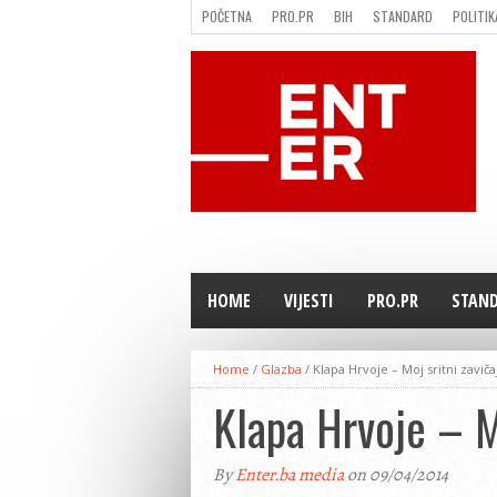
POČETNA
PRO.PR
BIH
STANDARD
POLITIK
FILMING LOCATION IN BH
KONTAKT
HOME
VIJESTI
PRO.PR
STAN
Home
/
Glazba
/
Klapa Hrvoje – Moj sritni zaviča
Klapa Hrvoje – Mo
By
Enter.ba media
on 09/04/2014