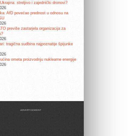
 Ukrajina: streljivo i zajednički dronovi?
2026
ka: AfD povećao prednost u odnosu na
SU
2026
ATO previše zastarjela organizacija za
u?
2026
ri: tragična sudbina najpoznatije špijunke
2026
ućina ometa proizvodnju nuklearne energije
2026
ADVERTISEMENT