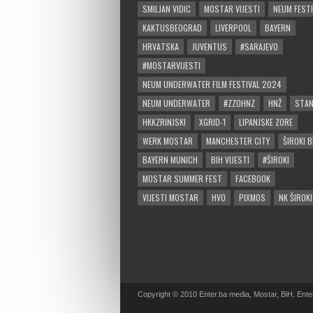
SMILJAN VIDIC
MOSTAR VIJESTI
NEUM FESTI
KAKTUSBEOGRAD
LIVERPOOL
BAYERN
HRVATSKA
JUVENTUS
#SARAJEVO
#MOSTARVIJESTI
NEUM UNDERWATER FILM FESTIVAL 2024
NEUM UNDERWATER
#ZZOHNZ
HNŽ
STA
HKKZRINJSKI
XGRID-1
LIPANJSKE ZORE
WERK MOSTAR
MANCHESTER CITY
ŠIROKI B
BAYERN MUNICH
BIH VIJESTI
#ŠIROKI
MOSTAR SUMMER FEST
FACEBOOK
VIJESTI MOSTAR
HVO
PIXMOS
NK ŠIROKI
Copyright © 2010 Enter.ba media, Mostar, BiH. Enter