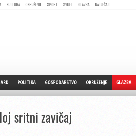
A
KULTURA
OKRUŽENJE
SPORT
SVIJET
GLAZBA
NATJEČAJI
DARD
POLITIKA
GOSPODARSTVO
OKRUŽENJE
GLAZBA
j
j sritni zavičaj