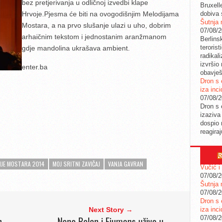
bez pretjerivanja u odličnoj izvedbi klape
Bruxell
Hrvoje.
Pjesma će biti na ovogodišnjim Melodijama
dobiva 
Šutnja 
Mostara, a na prvo slušanje ulazi u uho, dobrim
07/08/
arhaičnim tekstom i jednostanim aranžmanom
Berlins
teroris
gdje mandolina ukrašava ambient.
radikal
izvršio
enter.ba
obavješ
Dron s 
iza inc
07/08/
Dron s 
izaziva
dospio 
reagira
IJE MOSTARA 2014
MOJ SRITNI ZAVIČAJ
VANJA GAVRAN
Vučić i
07/08/
Šutnja 
07/08/
Dron s 
Next Story →
iza inc
n
Neno Belan i Fiumens uživo u
07/08/