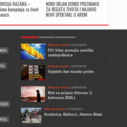
DROGA RAZARA –
NENO BELAN DOBIO PRIZNANJE
ivna kampanja za život
ZA REGATU ŽIVOTA I NAJAVIO
snosti
NOVI SPEKTAKL U ARENI
POPULAR
KULTURA
COMMENTS
Enter.ba media
| 20/12/2018
#BIH
FIS Vitez pomaže zeničke
srednjoškolce
VAL
Enter.ba media
| 12/12/2018
Svjetski dan tonske probe
Enter.ba media
| 19/06/2026
Rok za prijavu filmova: 2.
kolovoza 2026.|
NDARD
Enter.ba media
| 07/05/2013
Kusturica, Bellucci, Hutovo Blato
RIJEG