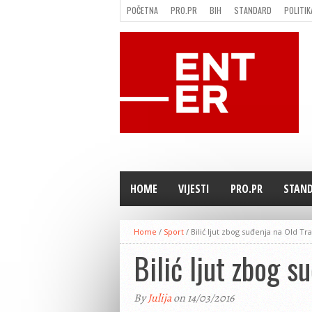
POČETNA
PRO.PR
BIH
STANDARD
POLITIK
FILMING LOCATION IN BH
KONTAKT
HOME
VIJESTI
PRO.PR
STAN
Home
/
Sport
/
Bilić ljut zbog suđenja na Old Tr
Bilić ljut zbog s
By
Julija
on 14/03/2016