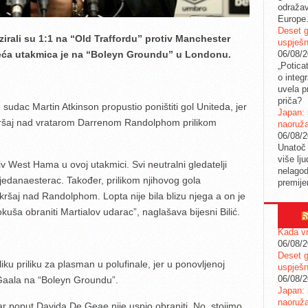
odražav
Europe
Deset g
irali su 1:1 na “Old Traffordu” protiv Manchester
uspješn
06/08/
edeća utakmica je na “Boleyn Groundu” u Londonu.
„Potica
o integ
uvela pr
priča?
e sudac Martin Atkinson propustio poništiti gol Uniteda, jer
Japan: 
kršaj nad vratarom Darrenom Randolphom prilikom
naoruž
06/08/
Unatoč 
više lj
tiv West Hama u ovoj utakmici. Svi neutralni gledatelji
nelagod
 jedanaesterac. Također, prilikom njihovog gola
premije
kršaj nad Randolphom. Lopta nije bila blizu njega a on je
uša obraniti Martialov udarac”, naglašava bijesni Bilić.
Kada vr
06/08/
Deset g
liku priliku za plasman u polufinale, jer u ponovljenoj
uspješn
06/08/
aala na “Boleyn Groundu”.
Japan: 
naoruž
tar poput Davida De Geae nije uspio obraniti. No, stojimo