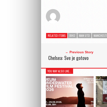
RELATED ITEMS
BIH2
MAN UTD
MANCHESTE
← Previous Story
Chelsea: Sve je gotovo
YOU MAY ALSO LIKE...