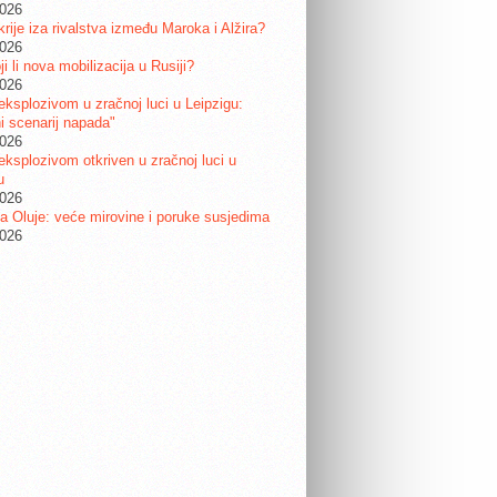
2026
krije iza rivalstva između Maroka i Alžira?
2026
i li nova mobilizacija u Rusiji?
2026
eksplozivom u zračnoj luci u Leipzigu:
ni scenarij napada"
2026
eksplozivom otkriven u zračnoj luci u
u
2026
a Oluje: veće mirovine i poruke susjedima
2026