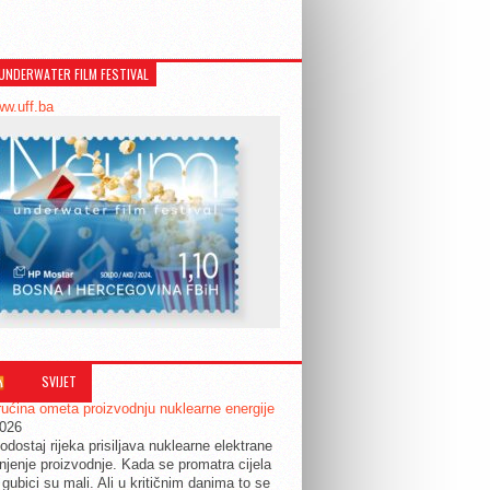
UNDERWATER FILM FESTIVAL
ww.uff.ba
SVIJET
ućina ometa proizvodnju nuklearne energije
2026
odostaj rijeka prisiljava nuklearne elektrane
jenje proizvodnje. Kada se promatra cijela
 gubici su mali. Ali u kritičnim danima to se