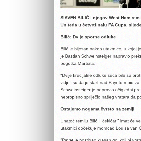
SlAVEN BILIĆ i njegov West Ham remiz
Uniteda u četvrtfinalu FA Cupa, slj
Bilić: Dvije sporne odluke
Bilić je bijesan nakon utakmice, u kojoj j
je Bastian Schweinsteiger napravio pre
pogotka Martiala.
“Dvije krucijalne odluke suca bile su pro
vidjeli su da je start nad Payetom bio za
Schweinsteiger je napravio očigledni pre
nepropisno spriječio našeg vratara da pok
Ostajemo nogama čvrsto na zemlji
Unatoč remiju Bilić i “čekićari” imat će ve
utakmici dočekuje momčad Louisa van G
“Payet je postigao krasan gol koji ni vra