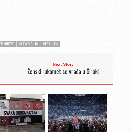
R UNITED
SLAVEN BILIĆ
WEST HAM
Next Story →
Ženski rukomet se vraća u Široki