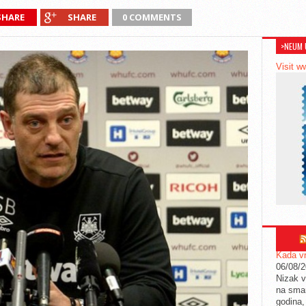
SHARE
SHARE
0 COMMENTS
>NEUM 
Visit w
Kada vr
06/08/
Nizak v
na sman
godina,