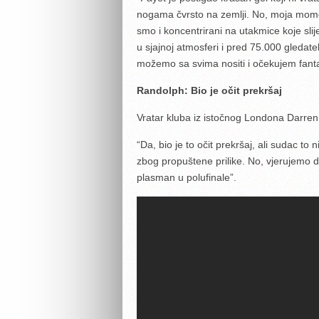
nogama čvrsto na zemlji. No, moja momča
smo i koncentrirani na utakmice koje slije
u sjajnoj atmosferi i pred 75.000 gledat
možemo sa svima nositi i očekujem fantas
Randolph: Bio je očit prekršaj
Vratar kluba iz istočnog Londona Darren 
“Da, bio je to očit prekršaj, ali sudac to 
zbog propuštene prilike. No, vjerujemo
plasman u polufinale”.