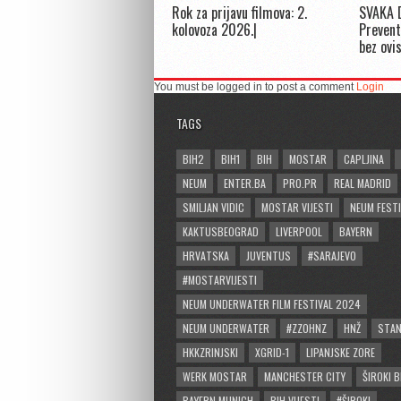
Rok za prijavu filmova: 2.
SVAKA 
kolovoza 2026.|
Prevent
bez ovi
You must be logged in to post a comment
Login
TAGS
BIH2
BIH1
BIH
MOSTAR
CAPLJINA
NEUM
ENTER.BA
PRO.PR
REAL MADRID
SMILJAN VIDIC
MOSTAR VIJESTI
NEUM FESTI
KAKTUSBEOGRAD
LIVERPOOL
BAYERN
HRVATSKA
JUVENTUS
#SARAJEVO
#MOSTARVIJESTI
NEUM UNDERWATER FILM FESTIVAL 2024
NEUM UNDERWATER
#ZZOHNZ
HNŽ
STA
HKKZRINJSKI
XGRID-1
LIPANJSKE ZORE
WERK MOSTAR
MANCHESTER CITY
ŠIROKI B
BAYERN MUNICH
BIH VIJESTI
#ŠIROKI