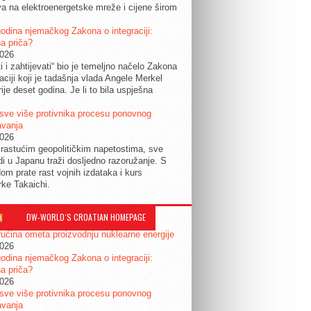
a na elektroenergetske mreže i cijene širom
.
odina njemačkog Zakona o integraciji:
a priča?
2026
ti i zahtijevati“ bio je temeljno načelo Zakona
raciji koji je tadašnja vlada Angele Merkel
ije deset godina. Je li to bila uspješna
sve više protivnika procesu ponovnog
avanja
2026
rastućim geopolitičkim napetostima, sve
udi u Japanu traži dosljedno razoružanje. S
om prate rast vojnih izdataka i kurs
rke Takaichi.
DW-WORLD´S CROATIAN HOMEPAGE
ućina ometa proizvodnju nuklearne energije
2026
odina njemačkog Zakona o integraciji:
a priča?
2026
sve više protivnika procesu ponovnog
avanja