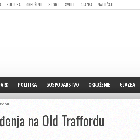
A
KULTURA
OKRUŽENJE
SPORT
SVIJET
GLAZBA
NATJEČAJI
DARD
POLITIKA
GOSPODARSTVO
OKRUŽENJE
GLAZBA
affordu
uđenja na Old Traffordu