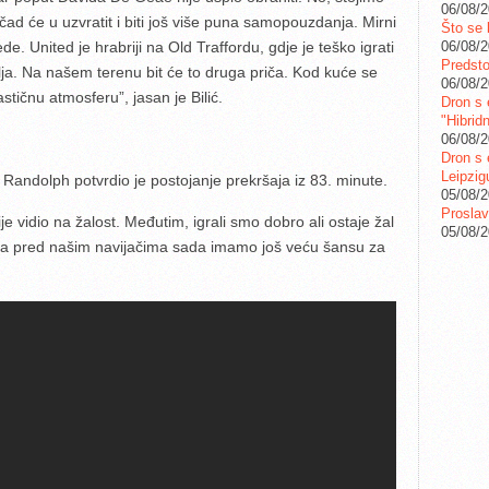
06/08/
d će u uzvratit i biti još više puna samopouzdanja. Mirni
Što se 
06/08/
de. United je hrabriji na Old Traffordu, gdje je teško igrati
Predstoj
elja. Na našem terenu bit će to druga priča. Kod kuće se
06/08/
tičnu atmosferu”, jasan je Bilić.
Dron s 
"Hibrid
06/08/
Dron s 
Leipzig
Randolph potvrdio je postojanje prekršaja iz 83. minute.
05/08/
Proslav
nije vidio na žalost. Međutim, igrali smo dobro ali ostaje žal
05/08/
 da pred našim navijačima sada imamo još veću šansu za