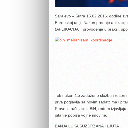
Sarajevo – Sutra 15.02.2016. godine zvani
Europskoj uniji. Nakon predaje aplikacije
(APLIKACIJA = provođenje u praksi, upot
Tek nakon što zadužene službe i resori n
prva poglavlja sa novim zadatcima i pita
Pravni stručnjaci iz BiH, redom izjavljuju 
pitanje popisa vojne imovine.
BANJA LUKA SUZDRŽANA I LJUTA