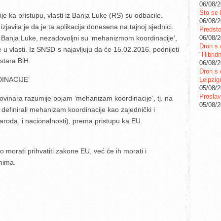
06/08/
Što se 
e ka pristupu, vlasti iz Banja Luke (RS) su odbacile.
06/08/
javila je da je ta aplikacija donesena na tajnoj sjednici.
Predstoj
 iz Banja Luke, nezadovoljni su ‘mehanizmom koordinacije’,
06/08/
Dron s 
 u vlasti. Iz SNSD-s najavljuju da će 15.02.2016. podnijeti
"Hibrid
stara BiH.
06/08/
Dron s 
INACIJE’
Leipzig
05/08/
Proslav
 novinara razumije pojam ‘mehanizam koordinacije’, tj. na
05/08/
 definirali mehanizam koordinacije kao zajednički i
 naroda, i nacionalnosti), prema pristupu ka EU.
 morati prihvatiti zakone EU, već će ih morati i
nima.