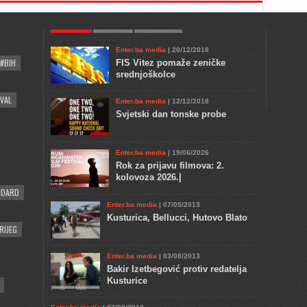
POPULAR
KULTURA
COMMENTS
Enter.ba media
| 20/12/2018
#BIH
FIS Vitez pomaže zeničke
srednjoškolce
VAL
Enter.ba media
| 12/12/2018
Svjetski dan tonske probe
Enter.ba media
| 19/06/2026
Rok za prijavu filmova: 2.
kolovoza 2026.|
NDARD
Enter.ba media
| 07/05/2013
Kusturica, Bellucci, Hutovo Blato
RIJEG
Enter.ba media
| 03/08/2013
Bakir Izetbegović protiv redatelja
Kusturice