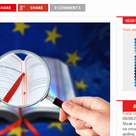
SHARE
SHARE
0 COMMENTS
>NEUM 
Visit w
Kada vr
06/08/
Nizak v
na sman
godina,