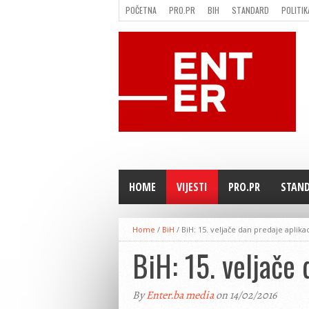
POČETNA
PRO.PR
BIH
STANDARD
POLITIK
FILMING LOCATION IN BH
KONTAKT
HOME
VIJESTI
PRO.PR
STAN
Home
/
BiH
/
BiH: 15. veljače dan predaje aplika
BiH: 15. veljače 
By
Enter.ba media
on 14/02/2016