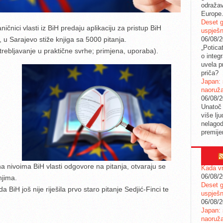
odražav
Europe
Deset g
čnici vlasti iz BiH predaju aplikaciju za pristup BiH
uspješn
06/08/
, u Sarajevo stiže knjiga sa 5000 pitanja.
„Potica
rebljavanje u praktične svrhe; primjena, uporaba).
o integ
uvela pr
priča?
Japan: 
naoruž
06/08/
Unatoč 
više lj
nelagod
premije
a nivoima BiH vlasti odgovore na pitanja, otvaraju se
Kada vr
06/08/
njima.
Deset g
da BiH još nije riješila prvo staro pitanje Sedjić-Finci te
uspješn
06/08/
Japan: 
naoruž