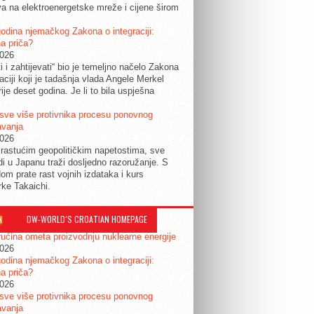
a na elektroenergetske mreže i cijene širom
.
odina njemačkog Zakona o integraciji:
a priča?
2026
ti i zahtijevati“ bio je temeljno načelo Zakona
raciji koji je tadašnja vlada Angele Merkel
ije deset godina. Je li to bila uspješna
sve više protivnika procesu ponovnog
avanja
2026
rastućim geopolitičkim napetostima, sve
udi u Japanu traži dosljedno razoružanje. S
om prate rast vojnih izdataka i kurs
rke Takaichi.
DW-WORLD´S CROATIAN HOMEPAGE
ućina ometa proizvodnju nuklearne energije
2026
odina njemačkog Zakona o integraciji:
a priča?
2026
sve više protivnika procesu ponovnog
avanja