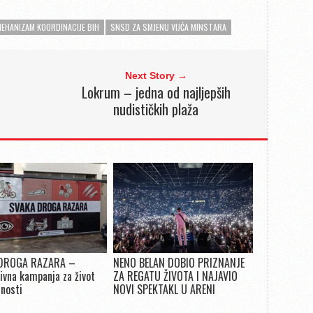
EHANIZAM KOORDINACIJE BIH
SNSD ZA SMJENU VIJĆA MINSTARA
Next Story →
Lokrum – jedna od najljepših
nudističkih plaža
DROGA RAZARA –
NENO BELAN DOBIO PRIZNANJE
ivna kampanja za život
ZA REGATU ŽIVOTA I NAJAVIO
snosti
NOVI SPEKTAKL U ARENI