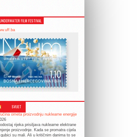
UNDERWATER FILM FESTIVAL
ww.uff.ba
SVIJET
ućina ometa proizvodnju nuklearne energije
2026
odostaj rijeka prisiljava nuklearne elektrane
jenje proizvodnje. Kada se promatra cijela
 gubici su mali. Ali u kritičnim danima to se