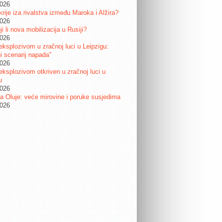
2026
krije iza rivalstva između Maroka i Alžira?
2026
i li nova mobilizacija u Rusiji?
2026
eksplozivom u zračnoj luci u Leipzigu:
ni scenarij napada"
2026
eksplozivom otkriven u zračnoj luci u
u
2026
a Oluje: veće mirovine i poruke susjedima
2026