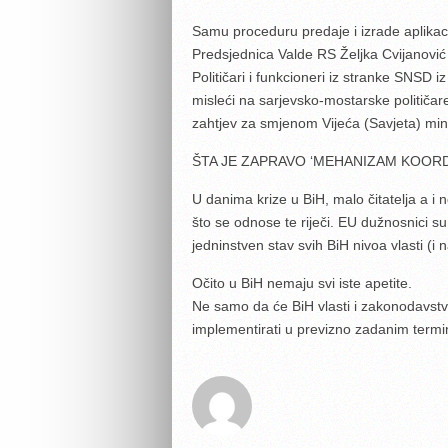
Samu proceduru predaje i izrade aplikacij
Predsjednica Valde RS Željka Cvijanović iz
Političari i funkcioneri iz stranke SNSD
misleći na sarjevsko-mostarske političare
zahtjev za smjenom Vijeća (Savjeta) min
ŠTA JE ZAPRAVO ‘MEHANIZAM KOORD
U danima krize u BiH, malo čitatelja a i
što se odnose te riječi. EU dužnosnici su
jedninstven stav svih BiH nivoa vlasti (i
Očito u BiH nemaju svi iste apetite.
Ne samo da će BiH vlasti i zakonodavstvo
implementirati u previzno zadanim termi