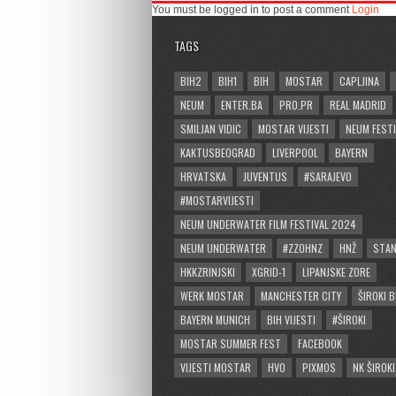
You must be logged in to post a comment
Login
TAGS
BIH2
BIH1
BIH
MOSTAR
CAPLJINA
NEUM
ENTER.BA
PRO.PR
REAL MADRID
SMILJAN VIDIC
MOSTAR VIJESTI
NEUM FESTI
KAKTUSBEOGRAD
LIVERPOOL
BAYERN
HRVATSKA
JUVENTUS
#SARAJEVO
#MOSTARVIJESTI
NEUM UNDERWATER FILM FESTIVAL 2024
NEUM UNDERWATER
#ZZOHNZ
HNŽ
STA
HKKZRINJSKI
XGRID-1
LIPANJSKE ZORE
WERK MOSTAR
MANCHESTER CITY
ŠIROKI B
BAYERN MUNICH
BIH VIJESTI
#ŠIROKI
MOSTAR SUMMER FEST
FACEBOOK
VIJESTI MOSTAR
HVO
PIXMOS
NK ŠIROKI