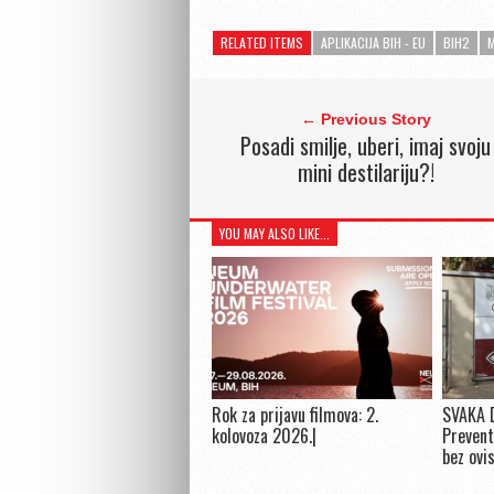
RELATED ITEMS
APLIKACIJA BIH - EU
BIH2
M
← Previous Story
Posadi smilje, uberi, imaj svoju
mini destilariju?!
YOU MAY ALSO LIKE...
Rok za prijavu filmova: 2.
SVAKA 
kolovoza 2026.|
Prevent
bez ovi