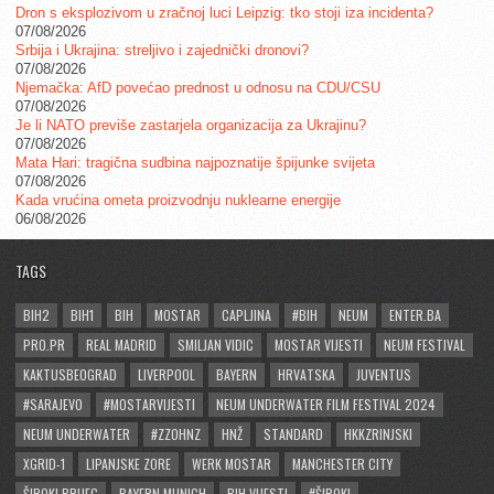
Dron s eksplozivom u zračnoj luci Leipzig: tko stoji iza incidenta?
07/08/2026
Srbija i Ukrajina: streljivo i zajednički dronovi?
07/08/2026
Njemačka: AfD povećao prednost u odnosu na CDU/CSU
07/08/2026
Je li NATO previše zastarjela organizacija za Ukrajinu?
07/08/2026
Mata Hari: tragična sudbina najpoznatije špijunke svijeta
07/08/2026
Kada vrućina ometa proizvodnju nuklearne energije
06/08/2026
TAGS
BIH2
BIH1
BIH
MOSTAR
CAPLJINA
#BIH
NEUM
ENTER.BA
PRO.PR
REAL MADRID
SMILJAN VIDIC
MOSTAR VIJESTI
NEUM FESTIVAL
KAKTUSBEOGRAD
LIVERPOOL
BAYERN
HRVATSKA
JUVENTUS
#SARAJEVO
#MOSTARVIJESTI
NEUM UNDERWATER FILM FESTIVAL 2024
NEUM UNDERWATER
#ZZOHNZ
HNŽ
STANDARD
HKKZRINJSKI
XGRID-1
LIPANJSKE ZORE
WERK MOSTAR
MANCHESTER CITY
ŠIROKI BRIJEG
BAYERN MUNICH
BIH VIJESTI
#ŠIROKI