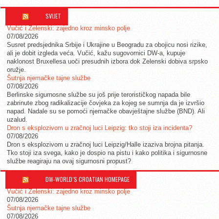
SVIJET
Vučić i Zelenski: zajedno kroz minsko polje
07/08/2026
Susret predsjednika Srbije i Ukrajine u Beogradu za obojicu nosi rizike,
ali je dobit izgleda veća. Vučić, kažu sugovornici DW-a, kupuje
naklonost Bruxellesa uoči presudnih izbora dok Zelenski dobiva srpsko
oružje.
Šutnja njemačke tajne službe
07/08/2026
Berlinske sigurnosne službe su još prije terorističkog napada bile
zabrinute zbog radikalizacije čovjeka za kojeg se sumnja da je izvršio
napad. Nadale su se pomoći njemačke obavještajne službe (BND). Ali
uzalud.
Dron s eksplozivom u zračnoj luci Leipzig: tko stoji iza incidenta?
07/08/2026
Dron s eksplozivom u zračnoj luci Leipzig/Halle izaziva brojna pitanja.
Tko stoji iza svega, kako je dospio na pistu i kako politika i sigurnosne
službe reagiraju na ovaj sigurnosni propust?
DW-WORLD´S CROATIAN HOMEPAGE
Vučić i Zelenski: zajedno kroz minsko polje
07/08/2026
Šutnja njemačke tajne službe
07/08/2026