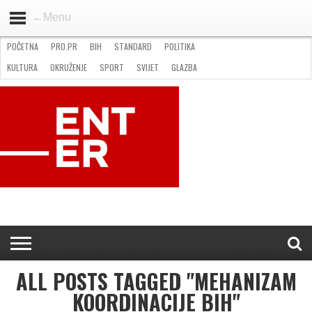
←Menu
POČETNA
PRO.PR
BIH
STANDARD
POLITIKA
HOME
VIJESTI
PRO.PR
STANDARD
POLITIKA
GOSPODARSTVO
OKRUŽENJE
GLAZBA
KULTURA
SPORT
FOTO
KULTURA
OKRUŽENJE
SPORT
SVIJET
GLAZBA
NATJEČAJI
FILMING LOCATION IN BH
KONTAKT
ALL POSTS TAGGED "MEHANIZAM
KOORDINACIJE BIH"