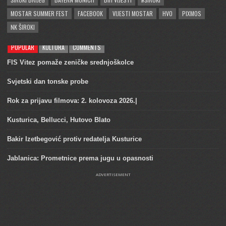
MOSTAR SUMMER FEST
FACEBOOK
VIJESTI MOSTAR
HVO
PIXMOS
NK ŠIROKI
POPULAR
KULTURA
COMMENTS
FIS Vitez pomaže zeničke srednjoškolce
Svjetski dan tonske probe
Rok za prijavu filmova: 2. kolovoza 2026.|
Kusturica, Bellucci, Hutovo Blato
Bakir Izetbegović protiv redatelja Kusturice
Jablanica: Prometnice prema jugu u opasnosti
ADVERTISEMENT