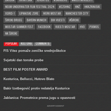
NEUM UNDERWATER FILM FESTIVAL 2024
#ZZOHNZ
HNŽ
HKKZRINJSKI
XGRID-1
LIPANJSKE ZORE
WERK MOSTAR
MANCHESTER CITY
ŠIROKI BRIJEG
BAYERN MUNICH
BIH VIJESTI
#ŠIROKI
MOSTAR SUMMER FEST
FACEBOOK
VIJESTI MOSTAR
HVO
PIXMOS
NK ŠIROKI
POPULAR
KULTURA
COMMENTS
FIS Vitez pomaže zeničke srednjoškolce
Svjetski dan tonske probe
BEST FILM POSTER AWARD
Kusturica, Bellucci, Hutovo Blato
Bakir Izetbegović protiv redatelja Kusturice
Jablanica: Prometnice prema jugu u opasnosti
ADVERTISEMENT