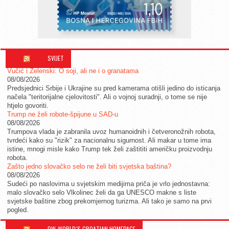
SVIJET
Vučić i Zelenski: O soji, ali ne i o granatama
08/08/2026
Predsjednici Srbije i Ukrajine su pred kamerama otišli jedino do isticanja
načela "teritorijalne cjelovitosti". Ali o vojnoj suradnji, o tome se nije
htjelo govoriti.
Trump ne želi robote-špijune u SAD-u
08/08/2026
Trumpova vlada je zabranila uvoz humanoidnih i četveronožnih robota,
tvrdeći kako su "rizik" za nacionalnu sigurnost. Ali makar u tome ima
istine, mnogi misle kako Trump tek želi zaštititi američku proizvodnju
robota.
Zašto jedno slovačko selo ne želi biti svjetska baština?
08/08/2026
Sudeći po naslovima u svjetskim medijima priča je vrlo jednostavna:
malo slovačko selo Vlkolinec želi da ga UNESCO makne s liste
svjetske baštine zbog prekomjernog turizma. Ali tako je samo na prvi
pogled.
DW-WORLD´S CROATIAN HOMEPAGE