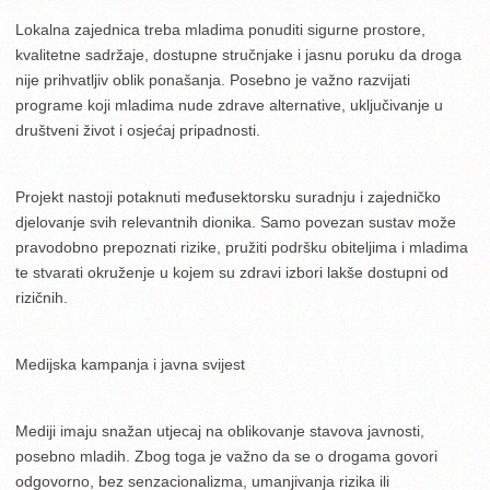
Lokalna zajednica treba mladima ponuditi sigurne prostore,
kvalitetne sadržaje, dostupne stručnjake i jasnu poruku da droga
nije prihvatljiv oblik ponašanja. Posebno je važno razvijati
programe koji mladima nude zdrave alternative, uključivanje u
društveni život i osjećaj pripadnosti.
Projekt nastoji potaknuti međusektorsku suradnju i zajedničko
djelovanje svih relevantnih dionika. Samo povezan sustav može
pravodobno prepoznati rizike, pružiti podršku obiteljima i mladima
te stvarati okruženje u kojem su zdravi izbori lakše dostupni od
rizičnih.
Medijska kampanja i javna svijest
Mediji imaju snažan utjecaj na oblikovanje stavova javnosti,
posebno mladih. Zbog toga je važno da se o drogama govori
odgovorno, bez senzacionalizma, umanjivanja rizika ili