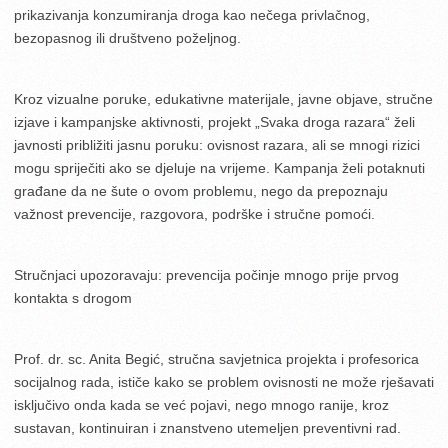
prikazivanja konzumiranja droga kao nečega privlačnog,
bezopasnog ili društveno poželjnog.
Kroz vizualne poruke, edukativne materijale, javne objave, stručne
izjave i kampanjske aktivnosti, projekt „Svaka droga razara“ želi
javnosti približiti jasnu poruku: ovisnost razara, ali se mnogi rizici
mogu spriječiti ako se djeluje na vrijeme. Kampanja želi potaknuti
građane da ne šute o ovom problemu, nego da prepoznaju
važnost prevencije, razgovora, podrške i stručne pomoći.
Stručnjaci upozoravaju: prevencija počinje mnogo prije prvog
kontakta s drogom
Prof. dr. sc. Anita Begić, stručna savjetnica projekta i profesorica
socijalnog rada, ističe kako se problem ovisnosti ne može rješavati
isključivo onda kada se već pojavi, nego mnogo ranije, kroz
sustavan, kontinuiran i znanstveno utemeljen preventivni rad.