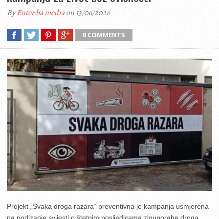
By
Enter.ba media
on 13/06/2026
0 COMMENTS
Projekt „Svaka droga razara“ preventivna je kampanja usmjerena
na podizanje svijesti o štetnim posljedicama zlouporabe droga