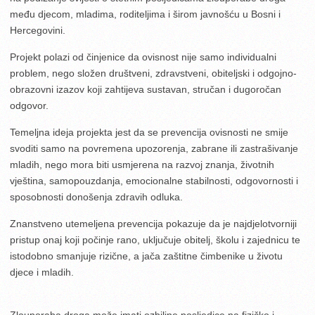
među djecom, mladima, roditeljima i širom javnošću u Bosni i
Hercegovini.
Projekt polazi od činjenice da ovisnost nije samo individualni
problem, nego složen društveni, zdravstveni, obiteljski i odgojno-
obrazovni izazov koji zahtijeva sustavan, stručan i dugoročan
odgovor.
Temeljna ideja projekta jest da se prevencija ovisnosti ne smije
svoditi samo na povremena upozorenja, zabrane ili zastrašivanje
mladih, nego mora biti usmjerena na razvoj znanja, životnih
vještina, samopouzdanja, emocionalne stabilnosti, odgovornosti i
sposobnosti donošenja zdravih odluka.
Znanstveno utemeljena prevencija pokazuje da je najdjelotvorniji
pristup onaj koji počinje rano, uključuje obitelj, školu i zajednicu te
istodobno smanjuje rizične, a jača zaštitne čimbenike u životu
djece i mladih.
Zlouporaba droga može imati ozbiljne posljedice na fizičko i