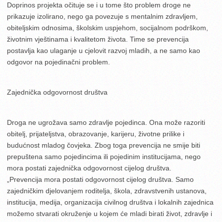
Doprinos projekta očituje se i u tome što problem droge ne
prikazuje izolirano, nego ga povezuje s mentalnim zdravljem,
obiteljskim odnosima, školskim uspjehom, socijalnom podrškom,
životnim vještinama i kvalitetom života. Time se prevencija
postavlja kao ulaganje u cjelovit razvoj mladih, a ne samo kao
odgovor na pojedinačni problem.
Zajednička odgovornost društva
Droga ne ugrožava samo zdravlje pojedinca. Ona može razoriti
obitelj, prijateljstva, obrazovanje, karijeru, životne prilike i
budućnost mladog čovjeka. Zbog toga prevencija ne smije biti
prepuštena samo pojedincima ili pojedinim institucijama, nego
mora postati zajednička odgovornost cijelog društva.
„Prevencija mora postati odgovornost cijelog društva. Samo
zajedničkim djelovanjem roditelja, škola, zdravstvenih ustanova,
institucija, medija, organizacija civilnog društva i lokalnih zajednica
možemo stvarati okruženje u kojem će mladi birati život, zdravlje i