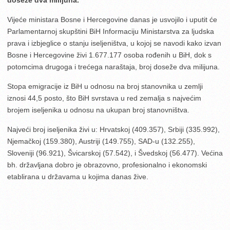
Vijeće ministara Bosne i Hercegovine danas je usvojilo i uputit će
Parlamentarnoj skupštini BiH Informaciju Ministarstva za ljudska
prava i izbjeglice o stanju iseljeništva, u kojoj se navodi kako izvan
Bosne i Hercegovine živi 1.677.177 osoba rođenih u BiH, dok s
potomcima drugoga i trećega naraštaja, broj doseže dva milijuna.
Stopa emigracije iz BiH u odnosu na broj stanovnika u zemlji
iznosi 44,5 posto, što BiH svrstava u red zemalja s najvećim
brojem iseljenika u odnosu na ukupan broj stanovništva.
Najveći broj iseljenika živi u: Hrvatskoj (409.357), Srbiji (335.992),
Njemačkoj (159.380), Austriji (149.755), SAD-u (132.255),
Sloveniji (96.921), Švicarskoj (57.542), i Švedskoj (56.477). Većina
bh. državljana dobro je obrazovno, profesionalno i ekonomski
etablirana u državama u kojima danas žive.