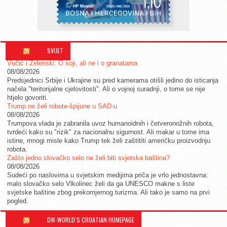
SVIJET
Vučić i Zelenski: O soji, ali ne i o granatama
08/08/2026
Predsjednici Srbije i Ukrajine su pred kamerama otišli jedino do isticanja
načela "teritorijalne cjelovitosti". Ali o vojnoj suradnji, o tome se nije
htjelo govoriti.
Trump ne želi robote-špijune u SAD-u
08/08/2026
Trumpova vlada je zabranila uvoz humanoidnih i četveronožnih robota,
tvrdeći kako su "rizik" za nacionalnu sigurnost. Ali makar u tome ima
istine, mnogi misle kako Trump tek želi zaštititi američku proizvodnju
robota.
Zašto jedno slovačko selo ne želi biti svjetska baština?
08/08/2026
Sudeći po naslovima u svjetskim medijima priča je vrlo jednostavna:
malo slovačko selo Vlkolinec želi da ga UNESCO makne s liste
svjetske baštine zbog prekomjernog turizma. Ali tako je samo na prvi
pogled.
DW-WORLD´S CROATIAN HOMEPAGE