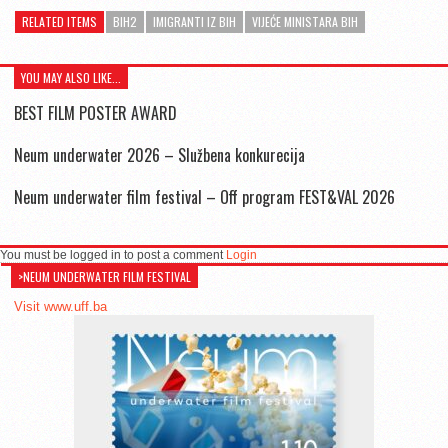
RELATED ITEMS
BIH2
IMIGRANTI IZ BIH
VIJEĆE MINISTARA BIH
YOU MAY ALSO LIKE...
BEST FILM POSTER AWARD
Neum underwater 2026 – Službena konkurecija
Neum underwater film festival – Off program FEST&VAL 2026
You must be logged in to post a comment
Login
>NEUM UNDERWATER FILM FESTIVAL
Visit www.uff.ba