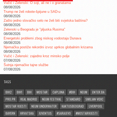
Vučić i Zelenski: O soji, ali ne i o granatama
08/08/2026
Trump ne želi robote-špijune u SAD-u
08/08/2026
Zašto jedno slovačko selo ne želi biti svjetska baština?
08/08/2026
Zelenski u Beogradu je "pljuska Rusima"
08/08/2026
Energetski problemi zbog niskog vodostaja Dunava
08/08/2026
Njemačka postiže rekordni izvoz uprkos globalnim krizama
08/08/2026
Vučić i Zelenski: zajedno kroz minsko polje
07/08/2026
Šutnja njemačke tajne službe
07/08/2026
TAGS
BIH2
BIH1
BIH
MOSTAR
CAPLJINA
#BIH
NEUM
ENTER.BA
PRO.PR
REAL MADRID
NEUM FESTIVAL
STANDARD
SMILJAN VIDIC
MOSTAR VIJESTI
NEUM UNDERWATER
KAKTUSBEOGRAD
LIVERPOOL
BAYERN
HRVATSKA
JUVENTUS
#SARAJEVO
#MOSTARVIJESTI