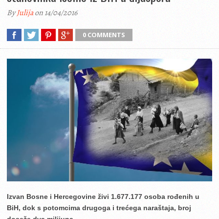
By
Julija
on 14/04/2016
0 COMMENTS
Izvan Bosne i Hercegovine živi 1.677.177 osoba rođenih u
BiH, dok s potomcima drugoga i trećega naraštaja, broj
doseže dva milijuna.