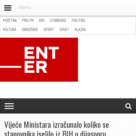
←Menu
POČETNA
PRO.PR
BIH
STANDARD
POLITIKA
HOME
VIJESTI
PRO.PR
STANDARD
POLITIKA
GOSPODARSTVO
OKRUŽENJE
GLAZBA
KULTURA
SPORT
FOTO
KULTURA
OKRUŽENJE
SPORT
SVIJET
GLAZBA
NATJEČAJI
FILMING LOCATION IN BH
KONTAKT
Vijeće Ministara izračunalo koliko se
stanovnika iselilo iz BIH u dijasporu