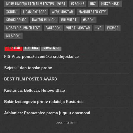
NEUM UNDERWATER FILM FESTIVAL 2024
#ZZOHNZ
HNŽ
HKKZRINJSKI
XGRID-1
LIPANJSKE ZORE
WERK MOSTAR
MANCHESTER CITY
ŠIROKI BRIJEG
BAYERN MUNICH
BIH VIJESTI
#ŠIROKI
MOSTAR SUMMER FEST
FACEBOOK
VIJESTI MOSTAR
HVO
PIXMOS
NK ŠIROKI
POPULAR
KULTURA
COMMENTS
FIS Vitez pomaže zeničke srednjoškolce
Svjetski dan tonske probe
BEST FILM POSTER AWARD
Kusturica, Bellucci, Hutovo Blato
Bakir Izetbegović protiv redatelja Kusturice
Jablanica: Prometnice prema jugu u opasnosti
ADVERTISEMENT