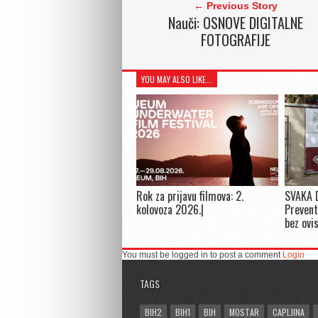
← Previous Story
Nauči: OSNOVE DIGITALNE
FOTOGRAFIJE
YOU MAY ALSO LIKE...
Rok za prijavu filmova: 2.
SVAKA 
kolovoza 2026.|
Prevent
bez ovi
You must be logged in to post a comment
Login
TAGS
BIH2
BIH1
BIH
MOSTAR
CAPLJINA