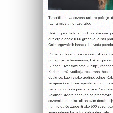
Turistička nova sezona uskoro počinje, da 
radna mjesta ne razgrabe.
Veliki trgovački lanac iz Hrvatske ove g
duž cijele obale u 60 gradova, a istu praks
Osim trgovačkih lanaca, još veću potre
Pogledaju li se oglasi za sezonsko zapošl
ponajprije za barmenima, koktel i pizza
Sunčani Hvar traži šefa kuhinje, konoba
Karisma traži voditelja restorana, hostes
obalu se, kao i svake godine, odnosi čak
tečajeve kako bi nezaposlene informiral
nedavno održala predavanje u Zagorskoj
Valamar Riviera nedavno se predstavila
sezonskih radnika, ali na svim destina
nam je da će zaposliti oko 500 sezonaca, 
imaju internu bazu ljudskih potencijala.