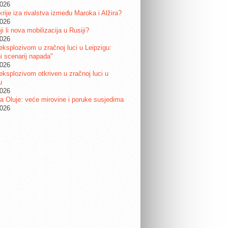
2026
krije iza rivalstva između Maroka i Alžira?
2026
i li nova mobilizacija u Rusiji?
2026
eksplozivom u zračnoj luci u Leipzigu:
ni scenarij napada"
2026
eksplozivom otkriven u zračnoj luci u
u
2026
a Oluje: veće mirovine i poruke susjedima
2026