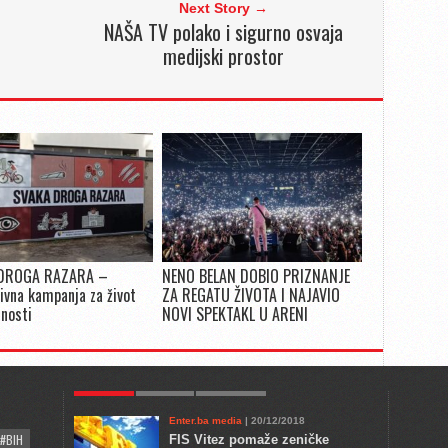
Next Story →
NAŠA TV polako i sigurno osvaja
medijski prostor
DROGA RAZARA –
NENO BELAN DOBIO PRIZNANJE
ivna kampanja za život
ZA REGATU ŽIVOTA I NAJAVIO
snosti
NOVI SPEKTAKL U ARENI
POPULAR
KULTURA
COMMENTS
Enter.ba media
| 20/12/2018
#BIH
FIS Vitez pomaže zeničke