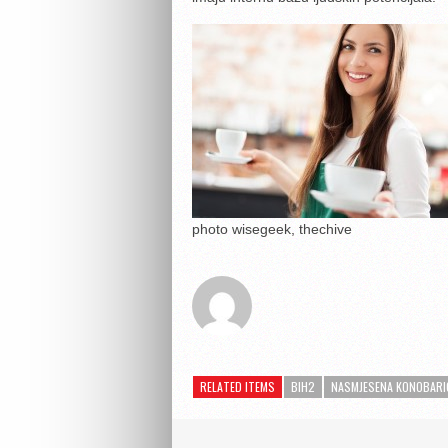
photo wisegeek, thechive
RELATED ITEMS
BIH2
NASMJESENA KONOBARI