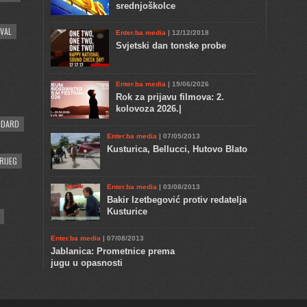
srednjoškolce
VAL
Enter.ba media
| 12/12/2018
Svjetski dan tonske probe
Enter.ba media
| 19/06/2026
Rok za prijavu filmova: 2.
kolovoza 2026.|
NDARD
Enter.ba media
| 07/05/2013
Kusturica, Bellucci, Hutovo Blato
RIJEG
Enter.ba media
| 03/08/2013
Bakir Izetbegović protiv redatelja
Kusturice
Enter.ba media
| 07/08/2013
Jablanica: Prometnice prema
jugu u opasnosti