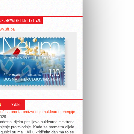
UNDERWATER FILM FESTIVAL
ww.uff.ba
SVIJET
ućina ometa proizvodnju nuklearne energije
2026
odostaj rijeka prisiljava nuklearne elektrane
jenje proizvodnje. Kada se promatra cijela
 gubici su mali. Ali u kritičnim danima to se