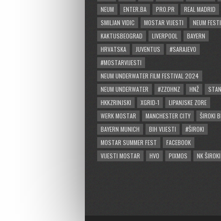
NEUM
ENTER.BA
PRO.PR
REAL MADRID
SMILJAN VIDIC
MOSTAR VIJESTI
NEUM FESTI
KAKTUSBEOGRAD
LIVERPOOL
BAYERN
HRVATSKA
JUVENTUS
#SARAJEVO
#MOSTARVIJESTI
NEUM UNDERWATER FILM FESTIVAL 2024
NEUM UNDERWATER
#ZZOHNZ
HNŽ
STA
HKKZRINJSKI
XGRID-1
LIPANJSKE ZORE
WERK MOSTAR
MANCHESTER CITY
ŠIROKI B
BAYERN MUNICH
BIH VIJESTI
#ŠIROKI
MOSTAR SUMMER FEST
FACEBOOK
VIJESTI MOSTAR
HVO
PIXMOS
NK ŠIROKI