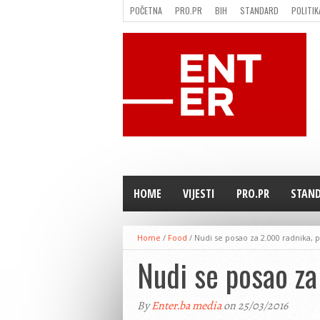
POČETNA
PRO.PR
BIH
STANDARD
POLITIK
FILMING LOCATION IN BH
KONTAKT
HOME
VIJESTI
PRO.PR
STAN
Home
/
Food
/
Nudi se posao za 2.000 radnika, 
Nudi se posao za
By
Enter.ba media
on 25/03/2016