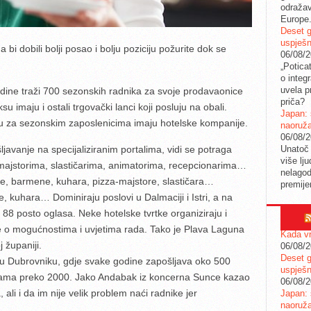
odražav
Europe
Deset g
uspješn
bi dobili bolji posao i bolju poziciju požurite dok se
06/08/
„Potica
o integ
uvela pr
odine traži 700 sezonskih radnika za svoje prodavaonice
priča?
u imaju i ostali trgovački lanci koji posluju na obali.
Japan: 
bu za sezonskim zaposlenicima imaju hotelske kompanije.
naoruž
06/08/
javanje na specijaliziranim portalima, vidi se potraga
Unatoč 
više lj
-majstorima, slastičarima, animatorima, recepcionarima…
nelagod
re, barmene, kuhara, pizza-majstore, slastičara…
premije
e, kuhara… Dominiraju poslovi u Dalmaciji i Istri, a na
 88 posto oglasa. Neke hotelske tvrtke organiziraju i
e o mogućnostima i uvjetima rada. Tako je Plava Laguna
Kada vr
 županiji.
06/08/
Deset g
 u Dubrovniku, gdje svake godine zapošljava oko 500
uspješn
cijama preko 2000. Jako Andabak iz koncerna Sunce kazao
06/08/
ali i da im nije velik problem naći radnike jer
Japan: 
naoruž