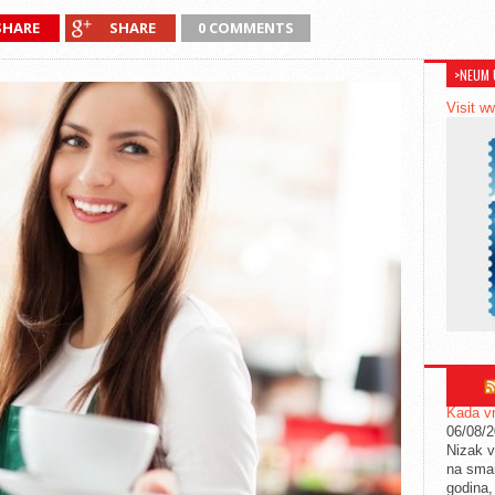
SHARE
SHARE
0 COMMENTS
>NEUM 
Visit w
Kada vr
06/08/
Nizak v
na sman
godina,