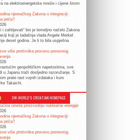
a na elektroenergetske mreže i cijene širom
.
odina njemačkog Zakona o integraciji:
a priča?
2026
ti i zahtijevati“ bio je temeljno načelo Zakona
raciji koji je tadašnja vlada Angele Merkel
ije deset godina. Je li to bila uspješna
sve više protivnika procesu ponovnog
avanja
2026
rastućim geopolitičkim napetostima, sve
udi u Japanu traži dosljedno razoružanje. S
om prate rast vojnih izdataka i kurs
rke Takaichi.
DW-WORLD´S CROATIAN HOMEPAGE
ućina ometa proizvodnju nuklearne energije
2026
odina njemačkog Zakona o integraciji:
a priča?
2026
sve više protivnika procesu ponovnog
avanja