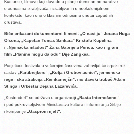
Kusturice, filmove koji dovode u pitanje dominantne narative
o odnosima izrabljivača i izrabljivanih u neokolonijalnom
kontekstu, kao i one o klasnim odnosima unutar zapadnih
društava.
Biće prikazani dokumentarni filmovi: „O nasilju“ Jorana Huga
Olsona, „Kapetan Tomas Sankara“ Kristofa Kupelina
i „Njemačka mladost“ Žana Gabrijela Perioa, kao i igrani
film „Planine mogu da odu“ Đije Žangkea.
Posjetioce festivala u večernjim časovima zabavljat će srpski rok
sastav
„Partibrejkers“
,
„Kolja i Grobovlasnici“, jermenska
rege i ska atrakcija „Reinkarnejšn“, moldavski trubač Adam
Stinga i Orkestar Dejana Lazarevića.
„Kustendorf“ se održava u organizaciji
„Rasta Internešenel“
i pod pokroviteljstvom Ministarstva kulture i informiranja Srbije
i kompanije
„Gasprom njeft“.