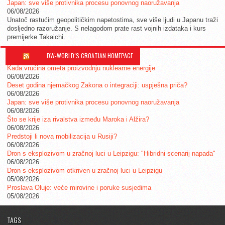
Japan: sve više protivnika procesu ponovnog naoružavanja
06/08/2026
Unatoč rastućim geopolitičkim napetostima, sve više ljudi u Japanu traži
dosljedno razoružanje. S nelagodom prate rast vojnih izdataka i kurs
premijerke Takaichi.
DW-WORLD´S CROATIAN HOMEPAGE
Kada vrućina ometa proizvodnju nuklearne energije
06/08/2026
Deset godina njemačkog Zakona o integraciji: uspješna priča?
06/08/2026
Japan: sve više protivnika procesu ponovnog naoružavanja
06/08/2026
Što se krije iza rivalstva između Maroka i Alžira?
06/08/2026
Predstoji li nova mobilizacija u Rusiji?
06/08/2026
Dron s eksplozivom u zračnoj luci u Leipzigu: "Hibridni scenarij napada"
06/08/2026
Dron s eksplozivom otkriven u zračnoj luci u Leipzigu
05/08/2026
Proslava Oluje: veće mirovine i poruke susjedima
05/08/2026
TAGS