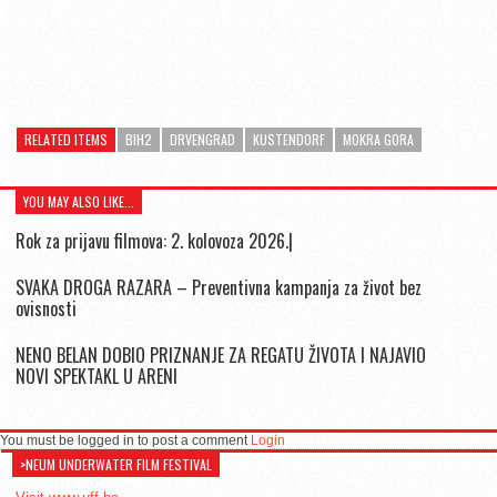
RELATED ITEMS
BIH2
DRVENGRAD
KUSTENDORF
MOKRA GORA
YOU MAY ALSO LIKE...
Rok za prijavu filmova: 2. kolovoza 2026.|
SVAKA DROGA RAZARA – Preventivna kampanja za život bez
ovisnosti
NENO BELAN DOBIO PRIZNANJE ZA REGATU ŽIVOTA I NAJAVIO
NOVI SPEKTAKL U ARENI
You must be logged in to post a comment
Login
>NEUM UNDERWATER FILM FESTIVAL