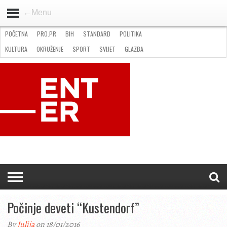
←Menu
POČETNA
PRO.PR
BIH
STANDARD
POLITIKA
HOME
VIJESTI
PRO.PR
STANDARD
POLITIKA
GOSPODARSTVO
OKRUŽENJE
GLAZBA
KULTURA
SPORT
FOTO
KULTURA
OKRUŽENJE
SPORT
SVIJET
GLAZBA
NATJEČAJI
FILMING LOCATION IN BH
KONTAKT
Počinje deveti “Kustendorf”
By
Julija
on 18/01/2016