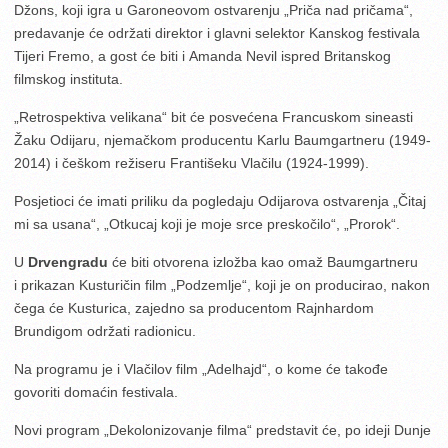
Džons, koji igra u Garoneovom ostvarenju „Priča nad pričama“,
predavanje će održati direktor i glavni selektor Kanskog festivala
Tijeri Fremo, a gost će biti i Amanda Nevil ispred Britanskog
filmskog instituta.
„Retrospektiva velikana“ bit će posvećena Francuskom sineasti
Žaku Odijaru, njemačkom producentu Karlu Baumgartneru (1949-
2014) i češkom režiseru Františeku Vlačilu (1924-1999).
Posjetioci će imati priliku da pogledaju Odijarova ostvarenja „Čitaj
mi sa usana“, „Otkucaj koji je moje srce preskočilo“, „Prorok“.
U
Drvengradu
će biti otvorena izložba kao omaž Baumgartneru
i prikazan Kusturičin film „Podzemlje“, koji je on producirao, nakon
čega će Kusturica, zajedno sa producentom Rajnhardom
Brundigom održati radionicu.
Na programu je i Vlačilov film „Adelhajd“, o kome će takođe
govoriti domaćin festivala.
Novi program „Dekolonizovanje filma“ predstavit će, po ideji Dunje