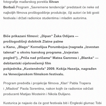
fotografije mađarskog porekla
Ištvan
Borbaš
.Program „Savremene tendencije“ predstavit će neke od
najboljih filmova prošlogodišnje produkcije, čiji autori će biti gosti
festivala i držati radionice studentima i mladim autorima.
Biće prikazani filmovi: „Dipan“ Žaka Odijara —
prošlogodišnji dobitnik Zlatne palme
u Kanu, „Blago“ Kornelijua Porumbojua (nagrada „Izvestan
talenat“ u okviru kanskog programa „Izvjestan
pogled“), „Priča nad pričama“ Matea Garonea i „Blanka“ —
debitantski cijelovečernji film
pobjednika „Kustendrofa“ 2009. Kokija Haseija, nagrađen
na Venecijanskom filmskom festivalu.
Program predviđa i projekcije filmova „Klan“ Pabla Trapera
i „Mladost“ Paola Sorentina, nakon kojih će radionice održati
producenti Matijas Mosteirin i Nikola Đulijano.
Kusturica je najavio da će gost festivala biti i Engleski glumac Tobi