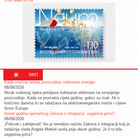
Visit www.uff.ba
SVIJET
Kada vrućina ometa proizvodnju nuklearne energije
06/08/2026
Nizak vodostaj rijeka prisiljava nuklearne elektrane na smanjenje
proizvodnje. Kada se promatra cijela godina, gubici su mali. Ali u
kritičnim danima to se odražava na elektroenergetske mreže i cijene
širom Europe.
Deset godina njemačkog Zakona o integraciji: uspješna priča?
06/08/2026
„Poticati i zahtijevati“ bio je temeljno načelo Zakona o integraciji koji je
tadašnja vlada Angele Merkel uvela prije deset godina. Je li to bila
uspješna priča?