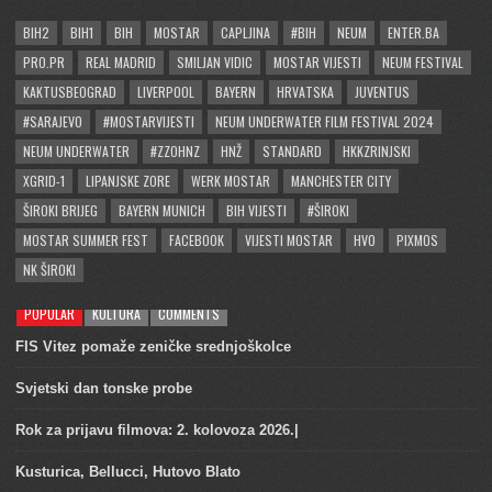
BIH2
BIH1
BIH
MOSTAR
CAPLJINA
#BIH
NEUM
ENTER.BA
PRO.PR
REAL MADRID
SMILJAN VIDIC
MOSTAR VIJESTI
NEUM FESTIVAL
KAKTUSBEOGRAD
LIVERPOOL
BAYERN
HRVATSKA
JUVENTUS
#SARAJEVO
#MOSTARVIJESTI
NEUM UNDERWATER FILM FESTIVAL 2024
NEUM UNDERWATER
#ZZOHNZ
HNŽ
STANDARD
HKKZRINJSKI
XGRID-1
LIPANJSKE ZORE
WERK MOSTAR
MANCHESTER CITY
ŠIROKI BRIJEG
BAYERN MUNICH
BIH VIJESTI
#ŠIROKI
MOSTAR SUMMER FEST
FACEBOOK
VIJESTI MOSTAR
HVO
PIXMOS
NK ŠIROKI
POPULAR
KULTURA
COMMENTS
FIS Vitez pomaže zeničke srednjoškolce
Svjetski dan tonske probe
Rok za prijavu filmova: 2. kolovoza 2026.|
Kusturica, Bellucci, Hutovo Blato