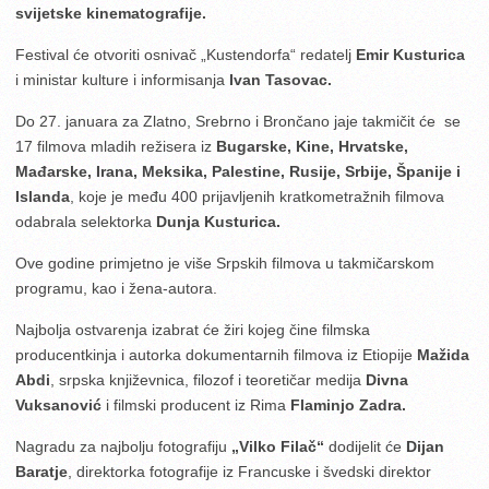
svijetske kinematografije.
Festival će otvoriti osnivač „Kustendorfa“ redatelj
Emir Kusturica
i ministar kulture i informisanja
Ivan Tasovac.
Do 27. januara za Zlatno, Srebrno i Brončano jaje takmičit će se
17 filmova mladih režisera iz
Bugarske, Kine, Hrvatske,
Mađarske, Irana, Meksika, Palestine, Rusije, Srbije, Španije i
Islanda
, koje je među 400 prijavljenih kratkometražnih filmova
odabrala selektorka
Dunja Kusturica.
Ove godine primjetno je više Srpskih filmova u takmičarskom
programu, kao i žena-autora.
Najbolja ostvarenja izabrat će žiri kojeg čine filmska
producentkinja i autorka dokumentarnih filmova iz Etiopije
Mažida
Abdi
, srpska književnica, filozof i teoretičar medija
Divna
Vuksanović
i filmski producent iz Rima
Flaminjo Zadra.
Nagradu za najbolju fotografiju
„Vilko Filač“
dodijelit će
Dijan
Baratje
, direktorka fotografije iz Francuske i švedski direktor