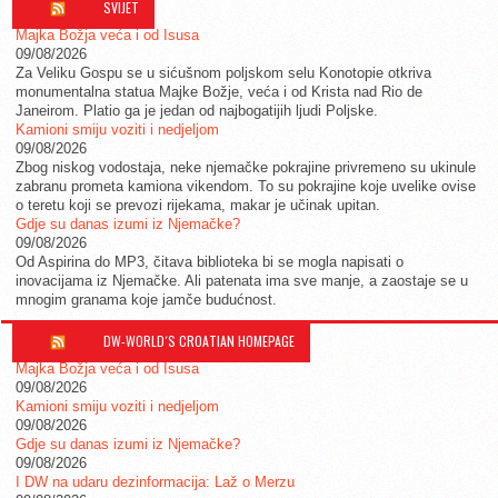
SVIJET
Majka Božja veća i od Isusa
09/08/2026
Za Veliku Gospu se u sićušnom poljskom selu Konotopie otkriva
monumentalna statua Majke Božje, veća i od Krista nad Rio de
Janeirom. Platio ga je jedan od najbogatijih ljudi Poljske.
Kamioni smiju voziti i nedjeljom
09/08/2026
Zbog niskog vodostaja, neke njemačke pokrajine privremeno su ukinule
zabranu prometa kamiona vikendom. To su pokrajine koje uvelike ovise
o teretu koji se prevozi rijekama, makar je učinak upitan.
Gdje su danas izumi iz Njemačke?
09/08/2026
Od Aspirina do MP3, čitava biblioteka bi se mogla napisati o
inovacijama iz Njemačke. Ali patenata ima sve manje, a zaostaje se u
mnogim granama koje jamče budućnost.
DW-WORLD´S CROATIAN HOMEPAGE
Majka Božja veća i od Isusa
09/08/2026
Kamioni smiju voziti i nedjeljom
09/08/2026
Gdje su danas izumi iz Njemačke?
09/08/2026
I DW na udaru dezinformacija: Laž o Merzu