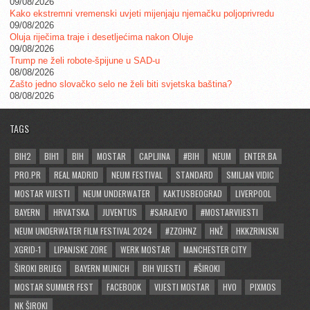
09/08/2026
Kako ekstremni vremenski uvjeti mijenjaju njemačku poljoprivredu
09/08/2026
Oluja riječima traje i desetljećima nakon Oluje
09/08/2026
Trump ne želi robote-špijune u SAD-u
08/08/2026
Zašto jedno slovačko selo ne želi biti svjetska baština?
08/08/2026
TAGS
BIH2
BIH1
BIH
MOSTAR
CAPLJINA
#BIH
NEUM
ENTER.BA
PRO.PR
REAL MADRID
NEUM FESTIVAL
STANDARD
SMILJAN VIDIC
MOSTAR VIJESTI
NEUM UNDERWATER
KAKTUSBEOGRAD
LIVERPOOL
BAYERN
HRVATSKA
JUVENTUS
#SARAJEVO
#MOSTARVIJESTI
NEUM UNDERWATER FILM FESTIVAL 2024
#ZZOHNZ
HNŽ
HKKZRINJSKI
XGRID-1
LIPANJSKE ZORE
WERK MOSTAR
MANCHESTER CITY
ŠIROKI BRIJEG
BAYERN MUNICH
BIH VIJESTI
#ŠIROKI
MOSTAR SUMMER FEST
FACEBOOK
VIJESTI MOSTAR
HVO
PIXMOS
NK ŠIROKI