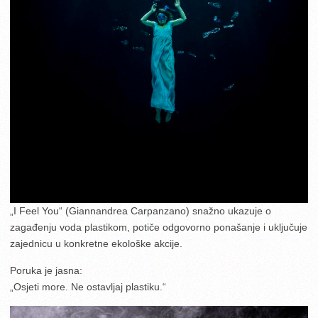
„I Feel You“ (Giannandrea Carpanzano) snažno ukazuje o
zagađenju voda plastikom, potiče odgovorno ponašanje i uključuje
zajednicu u konkretne ekološke akcije.
Poruka je jasna:
„Osjeti more. Ne ostavljaj plastiku.“