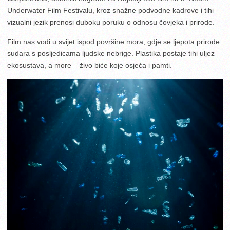
Underwater Film Festivalu, kroz snažne podvodne kadrove i tihi
vizualni jezik prenosi duboku poruku o odnosu čovjeka i prirode.
Film nas vodi u svijet ispod površine mora, gdje se ljepota prirode
sudara s posljedicama ljudske nebrige. Plastika postaje tihi uljez
ekosustava, a more – živo biće koje osjeća i pamti.