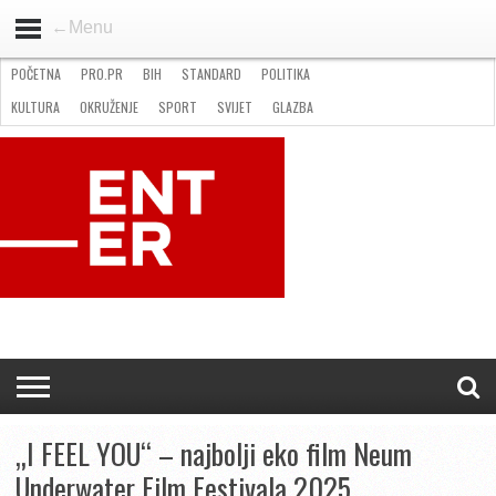
←Menu
POČETNA
PRO.PR
BIH
STANDARD
POLITIKA
HOME
VIJESTI
PRO.PR
STANDARD
POLITIKA
GOSPODARSTVO
OKRUŽENJE
GLAZBA
KULTURA
SPORT
FOTO
KULTURA
OKRUŽENJE
SPORT
SVIJET
GLAZBA
NATJEČAJI
FILMING LOCATION IN BH
KONTAKT
„I FEEL YOU“ – najbolji eko film Neum
Underwater Film Festivala 2025