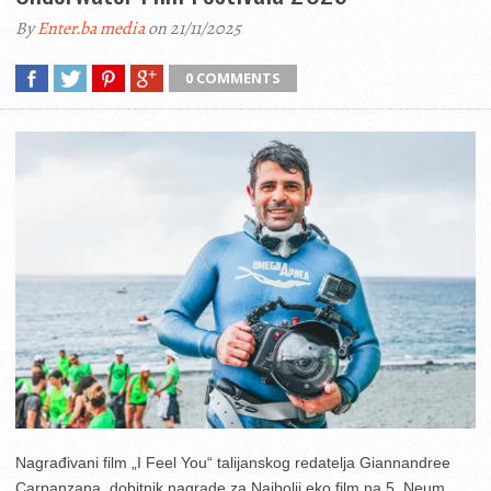
By
Enter.ba media
on 21/11/2025
0 COMMENTS
Nagrađivani film „I Feel You“ talijanskog redatelja Giannandree
Carpanzana, dobitnik nagrade za Najbolji eko film na 5. Neum