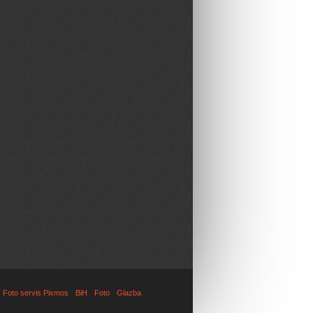
Foto servis Pixmos
BiH
Foto
Glazba