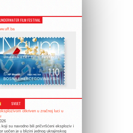
UNDERWATER FILM FESTIVAL
ww.uff.ba
SVIJET
eksplozivom otkriven u zračnoj luci u
u
2026
 koji su navodno bili pričvršćeni eksploziv i
or uočen je u blizini jednog ukrajinskog