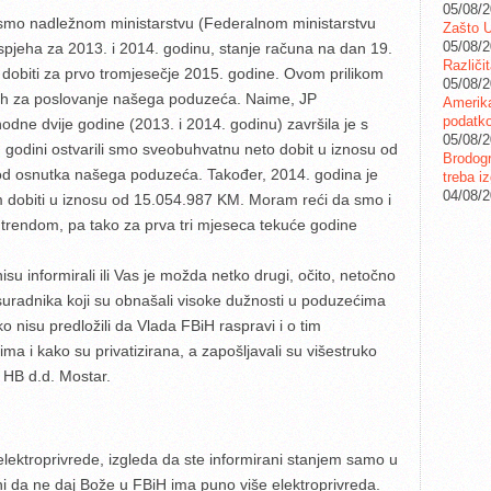
05/08/
i smo nadležnom ministarstvu (Federalnom ministarstvu
Zašto U
05/08/
 uspjeha za 2013. i 2014. godinu, stanje računa na dan 19.
Različi
o dobiti za prvo tromjesečje 2015. godine. Ovom prilikom
05/08/
ih za poslovanje našega poduzeća. Naime, JP
Amerika
podatko
odne dvije godine (2013. i 2014. godinu) završila je s
05/08/
 godini ostvarili smo sveobuhvatnu neto dobit u iznosu od
Brodogr
 od osnutka našega poduzeća. Također, 2014. godina je
treba iz
04/08/
dobiti u iznosu od 15.054.987 KM. Moram reći da smo i
im trendom, pa tako za prva tri mjeseca tekuće godine
u informirali ili Vas je možda netko drugi, očito, netočno
suradnika koji su obnašali visoke dužnosti u poduzećima
 nisu predložili da Vlada FBiH raspravi i o tim
ma i kako su privatizirana, a zapošljavali su višestruko
 HB d.d. Mostar.
lektroprivrede, izgleda da ste informirani stanjem samo u
rani da ne daj Bože u FBiH ima puno više elektroprivreda.