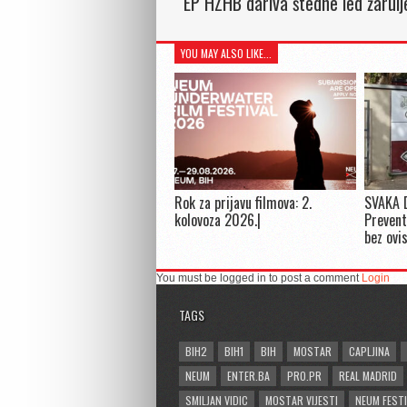
EP HZHB dariva štedne led žarulj
YOU MAY ALSO LIKE...
Rok za prijavu filmova: 2.
SVAKA 
kolovoza 2026.|
Prevent
bez ovi
You must be logged in to post a comment
Login
TAGS
BIH2
BIH1
BIH
MOSTAR
CAPLJINA
NEUM
ENTER.BA
PRO.PR
REAL MADRID
SMILJAN VIDIC
MOSTAR VIJESTI
NEUM FESTI