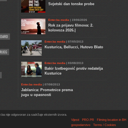
Svjetski dan tonske probe
Enter.ba media
| 19/06/2026
Rok za prijavu filmova: 2.
kolovoza 2026.|
NDARD
Enter.ba media
| 07/05/2013
Kusturica, Bellucci, Hutovo Blato
RIJEG
Enter.ba media
| 03/08/2013
Bakir Izetbegović protiv redatelja
Kusturice
Enter.ba media
| 07/08/2013
Jablanica: Prometnice prema
jugu u opasnosti
.ba nije odgovoran za sadržaje eksternih izvora.
Vijesti
PRO.PR
Filming location in BH
gospodarstvo
Terms / Cookies