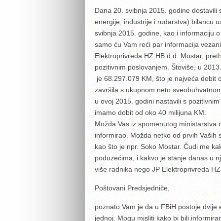
Dana 20. svibnja 2015. godine dostavil
energije, industrije i rudarstva) bilancu
svibnja 2015. godine, kao i informaciju 
samo ću Vam reći par informacija vezan
Elektroprivreda HZ HB d.d. Mostar, preth
pozitivnim poslovanjem. Štoviše, u 2013.
je 68.297.079 KM, što je najveća dobit
završila s ukupnom neto sveobuhvatnom 
u ovoj 2015. godini nastavili s pozitivn
imamo dobit od oko 40 milijuna KM.
Možda Vas iz spomenutog ministarstva nis
informirao. Možda netko od prvih Vaših 
kao što je npr. Soko Mostar. Čudi me kako
poduzećima, i kakvo je stanje danas u nji
više radnika nego JP Elektroprivreda HZ
Poštovani Predsjedniče,
poznato Vam je da u FBiH postoje dvije e
jednoj. Mogu misliti kako bi bili informi