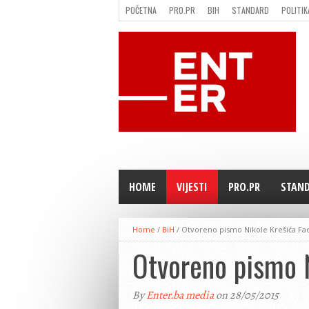
POČETNA
PRO.PR
BIH
STANDARD
POLITIK
FILMING LOCATION IN BH
KONTAKT
HOME
VIJESTI
PRO.PR
STAN
Home
/
BiH
/
Otvoreno pismo Nikole Krešića Fad
Otvoreno pismo N
By
Enter.ba media
on 28/05/2015