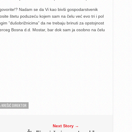
 govorite!? Nadam se da Vi kao bivši gospodarstvenik
osite štetu poduzeću kojem sam na čelu već evo tri i pol
gim ”dušobrižnicima” da ne trebaju brinuti za opstojnost
Herceg Bosna d.d. Mostar, bar dok sam ja osobno na čelu
A KREŠIĆ DIREKTOR
Next Story →