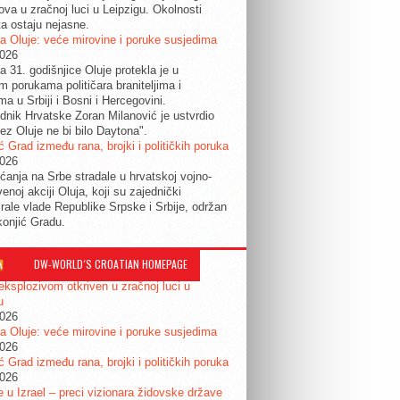
ova u zračnoj luci u Leipzigu. Okolnosti
ta ostaju nejasne.
a Oluje: veće mirovine i poruke susjedima
2026
a 31. godišnjice Oluje protekla je u
im porukama političara braniteljima i
ma u Srbiji i Bosni i Hercegovini.
dnik Hrvatske Zoran Milanović je ustvrdio
ez Oluje ne bi bilo Daytona".
ć Grad između rana, brojki i političkih poruka
2026
ćanja na Srbe stradale u hrvatskoj vojno-
enoj akciji Oluja, koji su zajednički
irale vlade Republike Srpske i Srbije, održan
konjić Gradu.
DW-WORLD´S CROATIAN HOMEPAGE
eksplozivom otkriven u zračnoj luci u
u
2026
a Oluje: veće mirovine i poruke susjedima
2026
ć Grad između rana, brojki i političkih poruka
2026
je u Izrael – preci vizionara židovske države