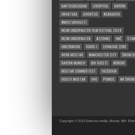
KAKTUSBEOGRAD
LIVERPOOL
BAYERN
HRVATSKA
JUVENTUS
#SARAJEVO
#MOSTARVIJESTI
NEUM UNDERWATER FILM FESTIVAL 2024
NEUM UNDERWATER
#ZZOHNZ
HNŽ
STA
HKKZRINJSKI
XGRID-1
LIPANJSKE ZORE
WERK MOSTAR
MANCHESTER CITY
ŠIROKI B
BAYERN MUNICH
BIH VIJESTI
#ŠIROKI
MOSTAR SUMMER FEST
FACEBOOK
VIJESTI MOSTAR
HVO
PIXMOS
NK ŠIROKI
Copyright © 2010 Enter.ba media, Mostar, BiH. Enter