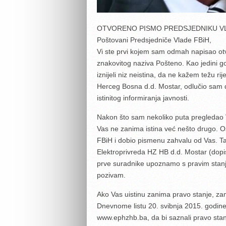
OTVORENO PISMO PREDSJEDNIKU VL
Poštovani Predsjedniče Vlade FBiH,
Vi ste prvi kojem sam odmah napisao ot
znakovitog naziva Pošteno. Kao jedini gos
iznijeli niz neistina, da ne kažem težu r
Herceg Bosna d.d. Mostar, odlučio sam 
istinitog informiranja javnosti.
Nakon što sam nekoliko puta pregledao V
Vas ne zanima istina već nešto drugo. 
FBiH i dobio pismenu zahvalu od Vas. T
Elektroprivreda HZ HB d.d. Mostar (dopis
prve suradnike upoznamo s pravim stanj
pozivam.
Ako Vas uistinu zanima pravo stanje, zam
Dnevnome listu 20. svibnja 2015. godine,
www.ephzhb.ba, da bi saznali pravo stan