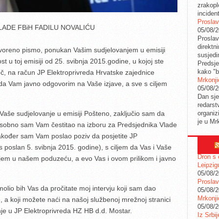
zrakopl
inciden
Proslav
ADE FBiH FADILU NOVALIĆU
05/08/
Proslav
direktn
voreno pismo, ponukan Vašim sudjelovanjem u emisiji
susjedi
t u toj emisiji od 25. svibnja 2015.godine, u kojoj ste
Predsje
kako "b
iječ, na račun JP Elektroprivreda Hrvatske zajednice
Mrkonji
da Vam javno odgovorim na Vaše izjave, a sve s ciljem
05/08/
Dan sje
redarstv
organiz
aše sudjelovanje u emisiji Pošteno, zaključio sam da
je u Mr
Osobno sam Vam čestitao na izboru za Predsjednika Vlade
akođer sam Vam poslao poziv da posjetite JP
 poslan 5. svibnja 2015. godine), s ciljem da Vas i Vaše
Dron s 
em u našem poduzeću, a evo Vas i ovom prilikom i javno
Leipzig
05/08/
Proslav
olio bih Vas da pročitate moj intervju koji sam dao
05/08/
Mrkonji
 a koji možete naći na našoj službenoj mrežnoj stranici
05/08/
je u JP Elektroprivreda HZ HB d.d. Mostar.
Iz Srbi