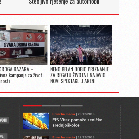
e
Štedljivo rješenje za automobil
DROGA RAZARA –
NENO BELAN DOBIO PRIZNANJE
ivna kampanja za život
ZA REGATU ŽIVOTA I NAJAVIO
snosti
NOVI SPEKTAKL U ARENI
POPULAR
KULTURA
COMMENTS
Enter.ba media
| 20/12/2018
#BIH
FIS Vitez pomaže zeničke
srednjoškolce
VAL
Enter.ba media
| 12/12/2018