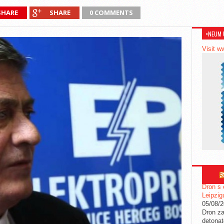
SHARE
SHARE
0 COMMENTS
>NEUM 
Visit w
Dron s 
Leipzig
05/08/
Dron za
detonat