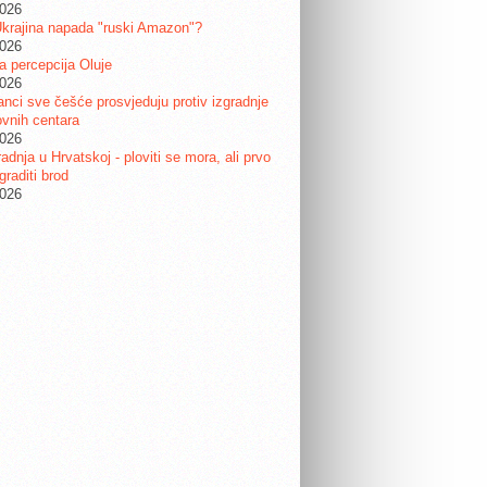
2026
krajina napada "ruski Amazon"?
2026
ta percepcija Oluje
2026
nci sve češće prosvjeduju protiv izgradnje
vnih centara
2026
adnja u Hrvatskoj - ploviti se mora, ali prvo
graditi brod
2026