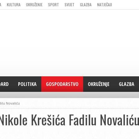
A
KULTURA
OKRUŽENJE
SPORT
SVIJET
GLAZBA
NATJEČAJI
DARD
POLITIKA
GOSPODARSTVO
OKRUŽENJE
GLAZBA
ilu Novaliću
ikole Krešića Fadilu Novalić