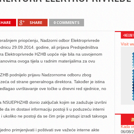
SHARE
SHARE
0 COMMENTS
>NEUM 
učerašnjem priopćenju, Nadzorni odbor Elektroprivrede
Visit w
dnicu 29.09.2014. godine, ali prijava Predsjedništva
a Elektroprivrede HZHB uopće nije bila na usvojenom
lanovima ovoga tijela u radnim materijalima za ovu
PHZHB podnijelo prijavu Nadzornome odboru zbog
eća od strane generalnoga direktora. Također je istina
edlagao uvrštavanje ove točke u dnevni red sjednice, no
a NSUEPHZHB donio zaključak kojim se zadužuje izvršni
e da im dostavi informaciju postoji li u poduzeću interni
i ukoliko ne postoji da se čim prije pristupi izradi takvoga
Kada vr
dno primjenjivati i poštivati sve važeće interne akte
06/08/