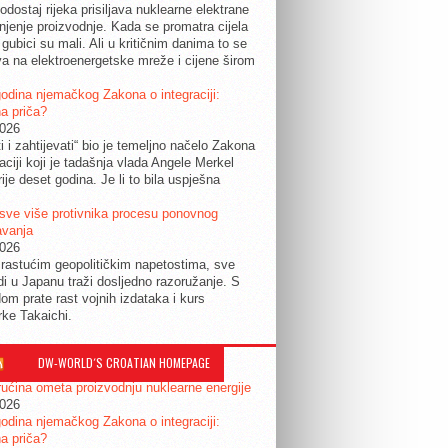
odostaj rijeka prisiljava nuklearne elektrane
jenje proizvodnje. Kada se promatra cijela
 gubici su mali. Ali u kritičnim danima to se
a na elektroenergetske mreže i cijene širom
.
odina njemačkog Zakona o integraciji:
a priča?
2026
ti i zahtijevati“ bio je temeljno načelo Zakona
raciji koji je tadašnja vlada Angele Merkel
ije deset godina. Je li to bila uspješna
sve više protivnika procesu ponovnog
avanja
2026
rastućim geopolitičkim napetostima, sve
udi u Japanu traži dosljedno razoružanje. S
om prate rast vojnih izdataka i kurs
rke Takaichi.
DW-WORLD´S CROATIAN HOMEPAGE
ućina ometa proizvodnju nuklearne energije
2026
odina njemačkog Zakona o integraciji:
a priča?