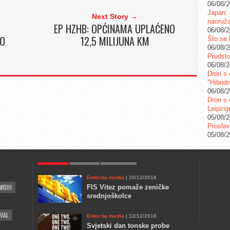
06/08/
Japan: 
Next Story →
naoruž
EP HZHB: OPĆINAMA UPLAĆENO
06/08/
IO
12,5 MILIJUNA KM
Što se 
06/08/
Predstoj
06/08/
Dron s 
"Hibrid
06/08/
Dron s 
Leipzig
05/08/
Proslav
05/08/
POPULAR
KULTURA
COMMENTS
Enter.ba media
| 20/12/2018
#BIH
FIS Vitez pomaže zeničke
srednjoškolce
VAL
Enter.ba media
| 12/12/2018
Svjetski dan tonske probe