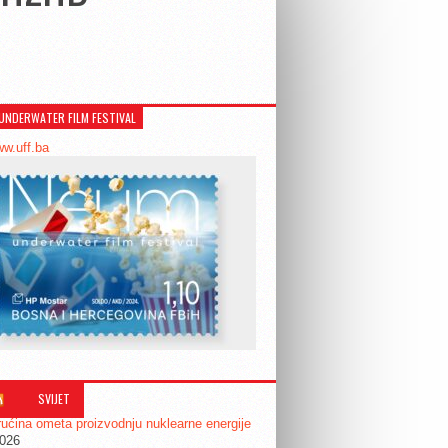
UNDERWATER FILM FESTIVAL
ww.uff.ba
SVIJET
ućina ometa proizvodnju nuklearne energije
2026