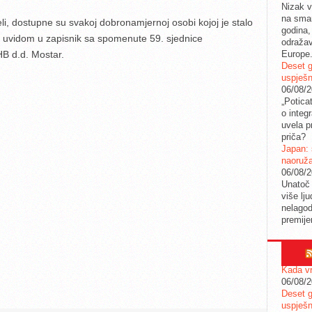
Nizak v
na sman
li, dostupne su svakoj dobronamjernoj osobi kojoj je stalo
godina,
riti uvidom u zapisnik sa spomenute 59. sjednice
odražav
B d.d. Mostar.
Europe
Deset g
uspješn
06/08/
„Potica
o integ
uvela pr
priča?
Japan: 
naoruž
06/08/
Unatoč 
više lj
nelagod
premije
Kada vr
06/08/
Deset g
uspješn