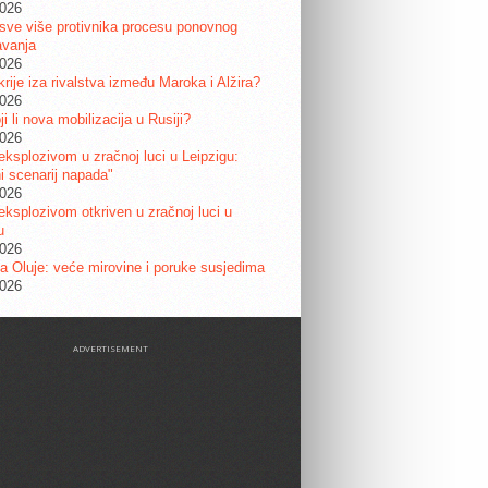
2026
sve više protivnika procesu ponovnog
avanja
2026
krije iza rivalstva između Maroka i Alžira?
2026
i li nova mobilizacija u Rusiji?
2026
eksplozivom u zračnoj luci u Leipzigu:
ni scenarij napada"
2026
eksplozivom otkriven u zračnoj luci u
u
2026
a Oluje: veće mirovine i poruke susjedima
2026
ADVERTISEMENT