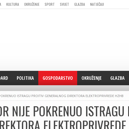
A
KULTURA
OKRUŽENJE
SPORT
SVIJET
GLAZBA
NATJEČAJI
DARD
POLITIKA
GOSPODARSTVO
OKRUŽENJE
GLAZBA
POKRENUO ISTRAGU PROITIV GENERALNOG DIREKTORA ELEKTROPRIVREDE HZHB
R NIJE POKRENUO ISTRAGU 
REKTORA ELEKTROPRIVREDE