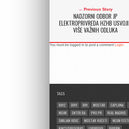
← Previous Story
NADZORNI ODBOR JP
ELEKTROPRIVREDA HZHB USVOJ
VIŠE VAŽNIH ODLUKA
You must be logged in to post a comment
Login
TAGS
BIH2
BIH1
BIH
MOSTAR
CAPLJINA
NEUM
ENTER.BA
PRO.PR
REAL MADRID
SMILJAN VIDIC
MOSTAR VIJESTI
NEUM FESTI
KAKTUSBEOGRAD
LIVERPOOL
BAYERN