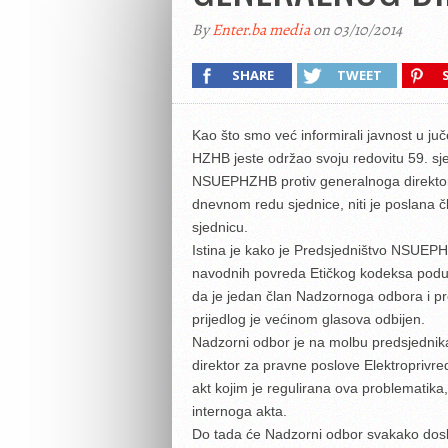
By
Enter.ba media
on 03/10/2014
SHARE
TWEET
Kao što smo već informirali javnost u j
HZHB jeste održao svoju redovitu 59. sje
NSUEPHZHB protiv generalnoga direktor
dnevnom redu sjednice, niti je poslana č
sjednicu.
Istina je kako je Predsjedništvo NSUE
navodnih povreda Etičkog kodeksa poduz
da je jedan član Nadzornoga odbora i pr
prijedlog je većinom glasova odbijen.
Nadzorni odbor je na molbu predsjednik
direktor za pravne poslove Elektroprivred
akt kojim je regulirana ova problematika, 
internoga akta.
Do tada će Nadzorni odbor svakako doslje