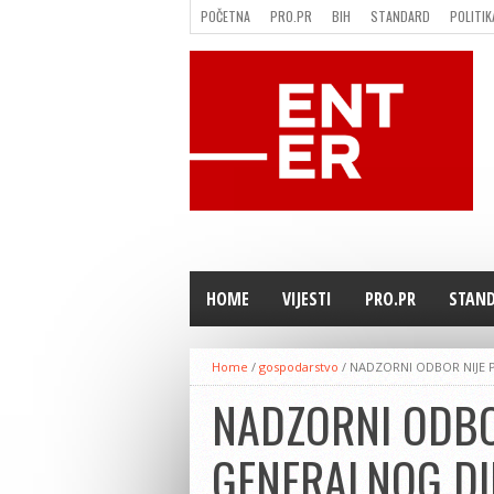
POČETNA
PRO.PR
BIH
STANDARD
POLITIK
FILMING LOCATION IN BH
KONTAKT
HOME
VIJESTI
PRO.PR
STAN
Home
/
gospodarstvo
/
NADZORNI ODBOR NIJE 
NADZORNI ODBO
GENERALNOG DI