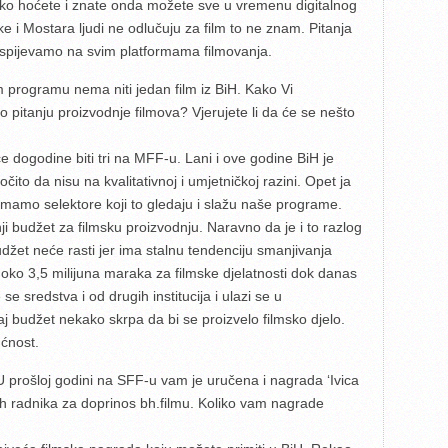
 ako hoćete i znate onda možete sve u vremenu digitalnog
 i Mostara ljudi ne odlučuju za film to ne znam. Pitanja
 uspijevamo na svim platformama filmovanja.
programu nema niti jedan film iz BiH. Kako Vi
o pitanju proizvodnje filmova? Vjerujete li da će se nešto
 dogodine biti tri na MFF-u. Lani i ove godine BiH je
čito da nisu na kvalitativnoj i umjetničkoj razini. Opet ja
 Imamo selektore koji to gledaju i slažu naše programe.
i budžet za filmsku proizvodnju. Naravno da je i to razlog
budžet neće rasti jer ima stalnu tendenciju smanjivanja
oko 3,5 milijuna maraka za filmske djelatnosti dok danas
e sredstva i od drugih institucija i ulazi se u
 budžet nekako skrpa da bi se proizvelo filmsko djelo.
ućnost.
 U prošloj godini na SFF-u vam je uručena i nagrada ‘Ivica
kih radnika za doprinos bh.filmu. Koliko vam nagrade