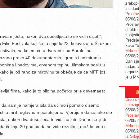
zrakopl
inciden
Proslav
05/08/
Proslav
direktn
susjedi
prava mjesta, nakon dva desetljeća to se vidi i osjeti”,
Predsje
 Film Festivala koji će, u srijedu 22. kolovoza, u Širokom
kako "b
festivala, na kojem će u dvorani kina Borak i na
Mrkonji
05/08/
kazano preko 40 dokumentarnih, igranih i animiranih
Dan sje
 usponima i padovima, crvenom tepihu, filmskom poslu u
redarstv
organiz
kako je još rano za mirovinu te obećaje da će MFF još
je u Mr
.
revije filma, kako je to bilo na početku prije devetnaest
Dron s 
Leipzig
 da nam je namjera bila da učimo i pomalo dižemo
05/08/
osti a mi ih uglavnom pošutujemo. Vjerujem da se, ako ste
Proslav
sta, nakon dva desetljeća to vidi i osjeti. Danas se ljudi
05/08/
Mrkonji
 da čekaju 20 godina da se vide rezultati, možda smo i
05/08/
la.
Iz Srbi