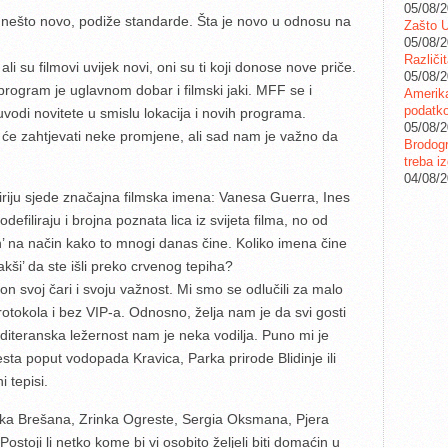
05/08/
 nešto novo, podiže standarde. Šta je novo u odnosu na
Zašto U
05/08/
Različi
li su filmovi uvijek novi, oni su ti koji donose nove priče.
05/08/
 program je uglavnom dobar i filmski jaki. MFF se i
Amerika
podatko
vodi novitete u smislu lokacija i novih programa.
05/08/
 će zahtjevati neke promjene, ali sad nam je važno da
Brodogr
treba iz
04/08/
iriju sjede značajna filmska imena: Vanesa Guerra, Ines
filiraju i brojna poznata lica iz svijeta filma, no od
’ na način kako to mnogi danas čine. Koliko imena čine
‘lakši’ da ste išli preko crvenog tepiha?
n svoj čari i svoju važnost. Mi smo se odlučili za malo
 protokola i bez VIP-a. Odnosno, želja nam je da svi gosti
diteranska ležernost nam je neka vodilja. Puno mi je
ta poput vodopada Kravica, Parka prirode Blidinje ili
i tepisi.
ka Brešana, Zrinka Ogreste, Sergia Oksmana, Pjera
stoji li netko kome bi vi osobito željeli biti domaćin u