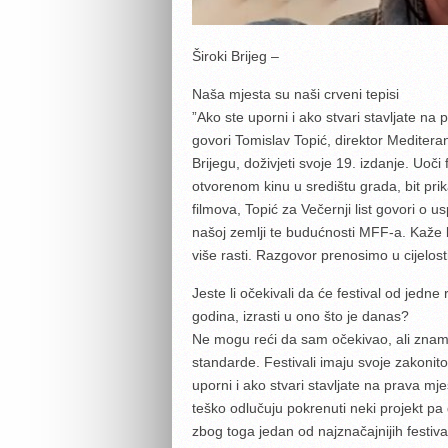
Široki Brijeg –
Naša mjesta su naši crveni tepisi
”Ako ste uporni i ako stvari stavljate na 
govori Tomislav Topić, direktor Mediteran
Brijegu, doživjeti svoje 19. izdanje.
Uoči 
otvorenom kinu u središtu grada, bit pri
filmova, Topić za Večernji list govori o
našoj zemlji te budućnosti MFF-a. Kaže 
više rasti. Razgovor prenosimo u cijelosti
Jeste li očekivali da će festival od jedne 
godina, izrasti u ono što je danas?
Ne mogu reći da sam očekivao, ali znam
standarde. Festivali imaju svoje zakonit
uporni i ako stvari stavljate na prava mje
teško odlučuju pokrenuti neki projekt pa
zbog toga jedan od najznačajnijih festiva