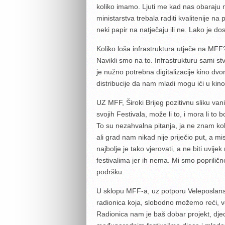
koliko imamo. Ljuti me kad nas obaraju na
ministarstva trebala raditi kvalitenije na 
neki papir na natječaju ili ne. Lako je dost
Koliko loša infrastruktura utječe na MFF
Navikli smo na to. Infrastrukturu sami 
je nužno potrebna digitalizacije kino d
distribucije da nam mladi mogu ići u kin
UZ MFF, Široki Brijeg pozitivnu sliku van
svojih Festivala, može li to, i mora li to b
To su nezahvalna pitanja, ja ne znam ko
ali grad nam nikad nije priječio put, a 
najbolje je tako vjerovati, a ne biti uv
festivalima jer ih nema. Mi smo poprilično
podršku.
U sklopu MFF-a, uz potporu Veleposlanst
radionica koja, slobodno možemo reći, ve
Radionica nam je baš dobar projekt, djeca