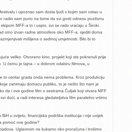
estivalu i upoznao sam dosta ljudi s kojim sam ostao u
đer radio sam puno na tome da svi gosti odnesu pozitivnu
s ekipom MFF-a to i uspio, svi se rado vraćaju u Široki.
kad smo izvan radne atmosfere oko MFF-a, sjediti doma
i razmjenjivati mišljena o sedmoj umjetnosti. Bilo bi to
uće veliko. Otvoreno kino, projekt koji ste pokrenuli prije
 U čemu je tajna – u dobrom odabiru filmova, u
 ako je to centar grada onda nema problema. Kroz produkciju
 koje zanimaju domaću publiku, to je nešto što nam je
Tako da i ove godine film o sestrama Čuljak koji otvara MFF
svi doći, a radi interesa gledateljstva film paralelno vrtimo
iH u svijetu, financijska podrška institucija i nije uvijek
alna pomoć ove godine?
 i padova. Uglavnom ne kukamo oko proračuna i trošimo