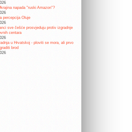
2026
krajina napada "ruski Amazon"?
2026
ta percepcija Oluje
2026
nci sve češće prosvjeduju protiv izgradnje
vnih centara
2026
adnja u Hrvatskoj - ploviti se mora, ali prvo
graditi brod
2026