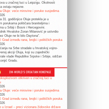
ova u zračnoj luci u Leipzigu. Okolnosti
ta ostaju nejasne.
a Oluje: veće mirovine i poruke susjedima
2026
a 31. godišnjice Oluje protekla je u
im porukama političara braniteljima i
ma u Srbiji i Bosni i Hercegovini.
dnik Hrvatske Zoran Milanović je ustvrdio
ez Oluje ne bi bilo Daytona".
ć Grad između rana, brojki i političkih poruka
2026
ćanja na Srbe stradale u hrvatskoj vojno-
enoj akciji Oluja, koji su zajednički
irale vlade Republike Srpske i Srbije, održan
konjić Gradu.
DW-WORLD´S CROATIAN HOMEPAGE
eksplozivom otkriven u zračnoj luci u
u
2026
a Oluje: veće mirovine i poruke susjedima
2026
ć Grad između rana, brojki i političkih poruka
2026
je u Izrael – preci vizionara židovske države