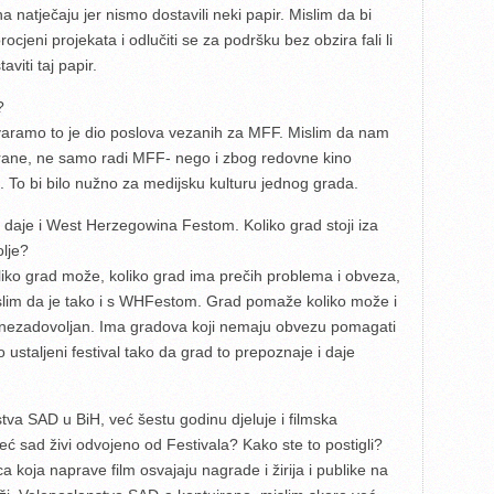
 natječaju jer nismo dostavili neki papir. Mislim da bi
procjeni projekata i odlučiti se za podršku bez obzira fali li
aviti taj papir.
?
stvaramo to je dio poslova vezanih za MFF. Mislim da nam
vorane, ne samo radi MFF- nego i zbog redovne kino
o. To bi bilo nužno za medijsku kulturu jednog grada.
i daje i West Herzegowina Festom. Koliko grad stoji iza
olje?
liko grad može, koliko grad ima prečih problema i obveza,
mislim da je tako i s WHFestom. Grad pomaže koliko može i
ijek nezadovoljan. Ima gradova koji nemaju obvezu pomagati
 ustaljeni festival tako da grad to prepoznaje i daje
va SAD u BiH, već šestu godinu djeluje i filmska
ć sad živi odvojeno od Festivala? Kako ste to postigli?
 koja naprave film osvajaju nagrade i žirija i publike na