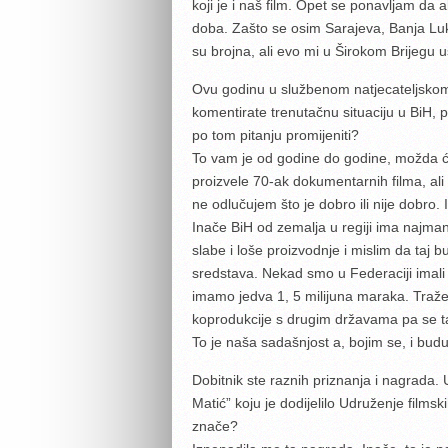
koji je i naš film. Opet se ponavljam da
doba. Zašto se osim Sarajeva, Banja Luke
su brojna, ali evo mi u Širokom Brijegu
Ovu godinu u službenom natjecateljskom 
komentirate trenutačnu situaciju u BiH, p
po tom pitanju promijeniti?
To vam je od godine do godine, možda će
proizvele 70-ak dokumentarnih filma, ali o
ne odlučujem što je dobro ili nije dobro.
Inače BiH od zemalja u regiji ima najmanj
slabe i loše proizvodnje i mislim da taj 
sredstava. Nekad smo u Federaciji imali 
imamo jedva 1, 5 milijuna maraka. Traže s
koprodukcije s drugim državama pa se taj
To je naša sadašnjost a, bojim se, i bud
Dobitnik ste raznih priznanja i nagrada.
Matić” koju je dodijelilo Udruženje films
znače?