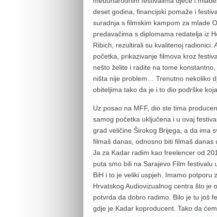
međunarodnim festivalima djece i mladež
deset godina, financijski pomaže i festi
suradnja s filmskim kampom za mlade Out
predavačima s diplomama redatelja iz Ho
Ribich, rezultirali su kvalitenoj radionici. 
početka, prikazivanje filmova kroz festiv
nešto želite i radite na tome konstantno, 
ništa nije problem… Trenutno nekoliko dj
obiteljima tako da je i to dio podrške koj
Uz posao na MFF, dio ste tima producent
samog početka uključena i u ovaj festival.
grad veličine Širokog Brijega, a da ima sv
filmaš danas, odnosno biti filmaš danas
Ja za Kadar radim kao freelencer od 2010
puta smo bili na Sarajevo Film festivalu
BiH i to je veliki uspjeh. Imamo potporu
Hrvatskog Audiovizualnog centra što je o
potvrda da dobro radimo. Bilo je tu još f
gdje je Kadar koproducent. Tako da ćemo