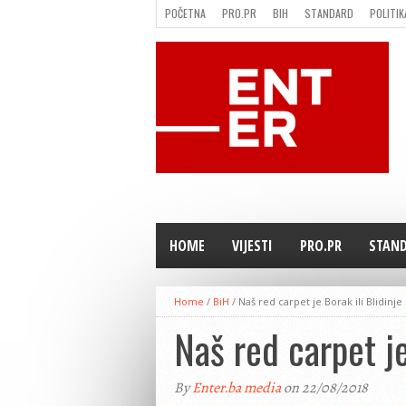
POČETNA
PRO.PR
BIH
STANDARD
POLITIK
FILMING LOCATION IN BH
KONTAKT
HOME
VIJESTI
PRO.PR
STAN
Home
/
BiH
/
Naš red carpet je Borak ili Blidinje
Naš red carpet je
By
Enter.ba media
on 22/08/2018