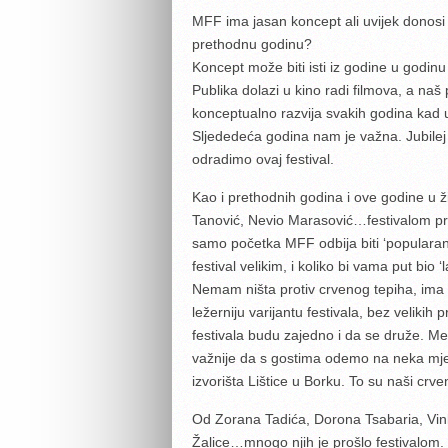
MFF ima jasan koncept ali uvijek donosi
prethodnu godinu?
Koncept može biti isti iz godine u godinu a
Publika dolazi u kino radi filmova, a naš
konceptualno razvija svakih godina kad u
Sljededeća godina nam je važna. Jubilej
odradimo ovaj festival.
Kao i prethodnih godina i ove godine u ž
Tanović, Nevio Marasović…festivalom prode
samo početka MFF odbija biti ‘popularan
festival velikim, i koliko bi vama put bio 
Nemam ništa protiv crvenog tepiha, ima o
ležerniju varijantu festivala, bez velikih
festivala budu zajedno i da se druže. Me
važnije da s gostima odemo na neka mjes
izvorišta Lištice u Borku. To su naši crven
Od Zorana Tadića, Dorona Tsabaria, Vin
Žalice…mnogo njih je prošlo festivalom. Po