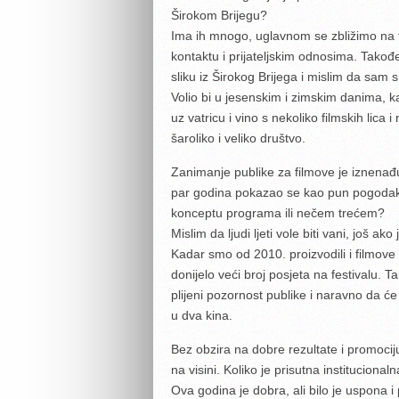
Širokom Brijegu?
Ima ih mnogo, uglavnom se zbližimo na f
kontaktu i prijateljskim odnosima. Tako
sliku iz Širokog Brijega i mislim da sam 
Volio bi u jesenskim i zimskim danima, 
uz vatricu i vino s nekoliko filmskih lica 
šaroliko i veliko društvo.
Zanimanje publike za filmove je iznenađuj
par godina pokazao se kao pun pogodak.
konceptu programa ili nečem trećem?
Mislim da ljudi ljeti vole biti vani, još
Kadar smo od 2010. proizvodili i filmove
donijelo veći broj posjeta na festivalu. 
plijeni pozornost publike i naravno da će 
u dva kina.
Bez obzira na dobre rezultate i promociju B
na visini. Koliko je prisutna institucion
Ova godina je dobra, ali bilo je uspona