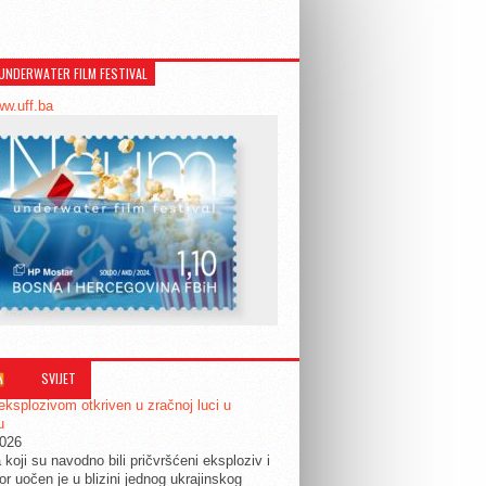
UNDERWATER FILM FESTIVAL
ww.uff.ba
SVIJET
eksplozivom otkriven u zračnoj luci u
u
2026
 koji su navodno bili pričvršćeni eksploziv i
or uočen je u blizini jednog ukrajinskog