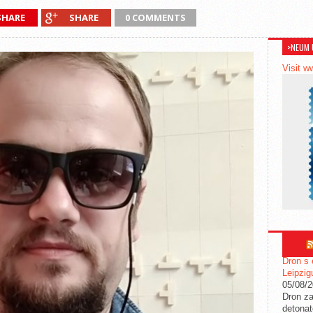
SHARE
SHARE
0 COMMENTS
>NEUM 
Visit w
Dron s 
Leipzig
05/08/
Dron za
detonat