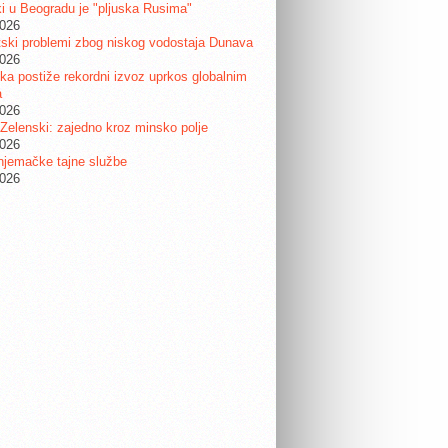
i u Beogradu je "pljuska Rusima"
2026
ski problemi zbog niskog vodostaja Dunava
2026
a postiže rekordni izvoz uprkos globalnim
a
2026
 Zelenski: zajedno kroz minsko polje
2026
njemačke tajne službe
2026