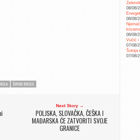
Zelensk
08/08/
Energet
08/08/
Njemačk
krizam
08/08/
Vučić i
07/08/
Šutnja 
07/08/
ŠKOLA
ŠIROKI BRIJEG
Next Story →
ni
POLJSKA, SLOVAČKA, ČEŠKA I
MAĐARSKA ĆE ZATVORITI SVOJE
GRANICE