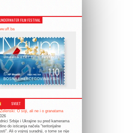
UNDERWATER FILM FESTIVAL
ww.uff.ba
SVIJET
 Zelenski: O soji, ali ne i o granatama
2026
dnici Srbije i Ukrajine su pred kamerama
edino do isticanja načela "teritorijalne
osti". Ali o vojnoj suradnji, o tome se nije