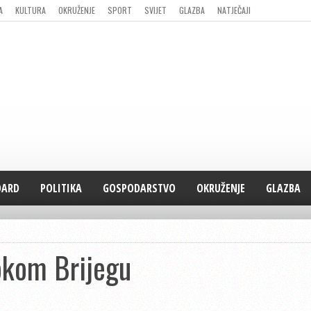
A
KULTURA
OKRUŽENJE
SPORT
SVIJET
GLAZBA
NATJEČAJI
DARD
POLITIKA
GOSPODARSTVO
OKRUŽENJE
GLAZBA
okom Brijegu