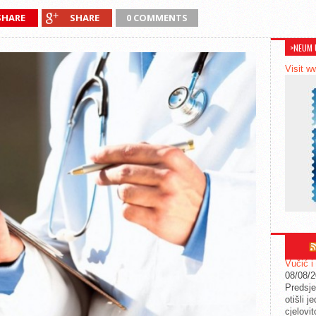
SHARE
SHARE
0 COMMENTS
>NEUM 
Visit w
Vučić i
08/08/
Predsje
otišli j
cjelovit