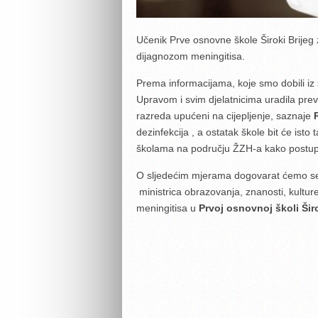
Učenik Prve osnovne škole Široki Brijeg z
dijagnozom meningitisa.
Prema informacijama, koje smo dobili iz šk
Upravom i svim djelatnicima uradila preve
razreda upućeni na cijepljenje, saznaje
dezinfekcija , a ostatak škole bit će isto
školama na području ŽZH-a kako postupiti
O sljedećim mjerama dogovarat ćemo se
ministrica obrazovanja, znanosti, kultur
meningitisa u
Prvoj osnovnoj školi Širo