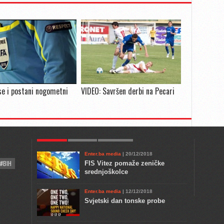
 se i postani nogometni
VIDEO: Savršen derbi na Pecari
POPULAR
KULTURA
COMMENTS
Enter.ba media
| 20/12/2018
#BIH
FIS Vitez pomaže zeničke
srednjoškolce
Enter.ba media
| 12/12/2018
Svjetski dan tonske probe