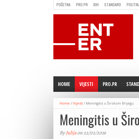
POČETNA
PRO.PR
BIH
STANDARD
POLITIK
FILMING LOCATION IN BH
KONTAKT
HOME
VIJESTI
PRO.PR
STAN
Home
/
Vijesti
/
Meningitis u Širokom Brijegu
Meningitis u Šir
By
Julija
on 22/02/2016