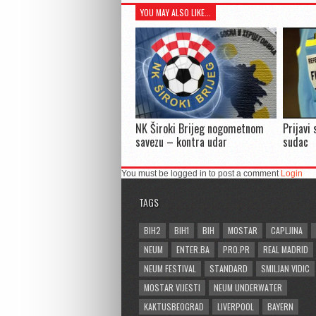
YOU MAY ALSO LIKE...
NK Široki Brijeg nogometnom
Prijavi
savezu – kontra udar
sudac
You must be logged in to post a comment
Login
TAGS
BIH2
BIH1
BIH
MOSTAR
CAPLJINA
NEUM
ENTER.BA
PRO.PR
REAL MADRID
NEUM FESTIVAL
STANDARD
SMILJAN VIDIC
MOSTAR VIJESTI
NEUM UNDERWATER
KAKTUSBEOGRAD
LIVERPOOL
BAYERN