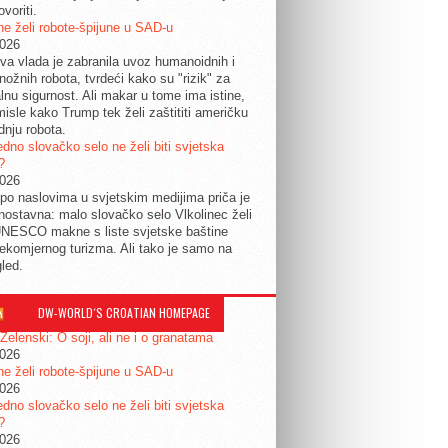
ovoriti.
e želi robote-špijune u SAD-u
2026
a vlada je zabranila uvoz humanoidnih i
nožnih robota, tvrdeći kako su "rizik" za
lnu sigurnost. Ali makar u tome ima istine,
isle kako Trump tek želi zaštititi američku
dnju robota.
edno slovačko selo ne želi biti svjetska
?
2026
po naslovima u svjetskim medijima priča je
dnostavna: malo slovačko selo Vlkolinec želi
UNESCO makne s liste svjetske baštine
ekomjernog turizma. Ali tako je samo na
gled.
DW-WORLD´S CROATIAN HOMEPAGE
 Zelenski: O soji, ali ne i o granatama
2026
e želi robote-špijune u SAD-u
2026
edno slovačko selo ne želi biti svjetska
?
2026