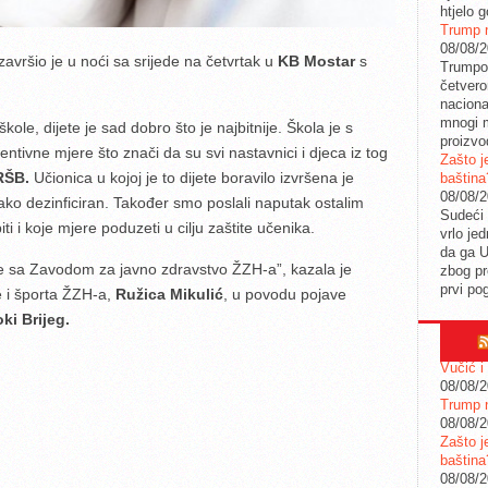
htjelo g
Trump n
08/08/
avršio je u noći sa srijede na četvrtak u
KB Mostar
s
Trumpov
četvero
naciona
mnogi m
ole, dijete je sad dobro što je najbitnije. Škola je s
proizvo
ntivne mjere što znači da su svi nastavnici i djeca iz tog
Zašto j
RŠB.
Učionica u kojoj je to dijete boravilo izvršena je
baština
08/08/
 tako dezinficiran. Također smo poslali naputak ostalim
Sudeći 
 i koje mjere poduzeti u cilju zaštite učenika.
vrlo je
da ga 
 sa Zavodom za javno zdravstvo ŽZH-a”, kazala je
zbog pr
prvi po
e i športa ŽZH-a,
Ružica Mikulić
, u povodu pojave
ki Brijeg.
Vučić i
08/08/
Trump n
08/08/
Zašto j
baština
08/08/