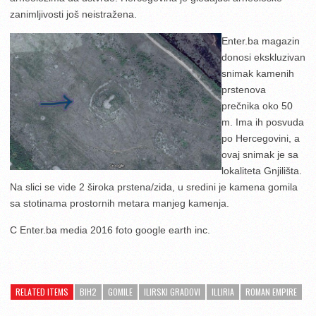
zanimljivosti još neistražena.
Enter.ba magazin
donosi ekskluzivan
snimak kamenih
prstenova
prečnika oko 50
m. Ima ih posvuda
po Hercegovini, a
ovaj snimak je sa
lokaliteta Gnjilišta.
Na slici se vide 2 široka prstena/zida, u sredini je kamena gomila
sa stotinama prostornih metara manjeg kamenja.
C Enter.ba media 2016 foto google earth inc.
RELATED ITEMS
BIH2
GOMILE
ILIRSKI GRADOVI
ILLIRIA
ROMAN EMPIRE