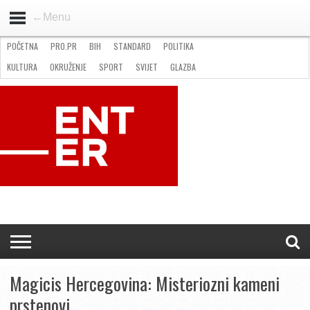
←Menu
POČETNA
PRO.PR
BIH
STANDARD
POLITIKA
HOME
VIJESTI
PRO.PR
STANDARD
POLITIKA
GOSPODARSTVO
OKRUŽENJE
GLAZBA
KULTURA
SPORT
FOTO
KULTURA
OKRUŽENJE
SPORT
SVIJET
GLAZBA
NATJEČAJI
FILMING LOCATION IN BH
KONTAKT
Magicis Hercegovina: Misteriozni kameni
prstenovi