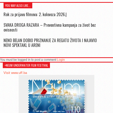
YOU MAY ALSO LIKE...
Rok za prijavu filmova: 2. kolovoza 2026.|
SVAKA DROGA RAZARA – Preventivna kampanja za život bez
ovisnosti
NENO BELAN DOBIO PRIZNANJE ZA REGATU ŽIVOTA I NAJAVIO
NOVI SPEKTAKL U ARENI
You must be logged in to post a comment
Login
>NEUM UNDERWATER FILM FESTIVAL
Visit www.uff.ba