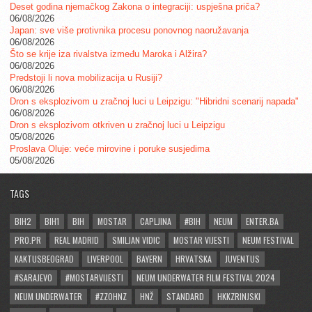
Deset godina njemačkog Zakona o integraciji: uspješna priča?
06/08/2026
Japan: sve više protivnika procesu ponovnog naoružavanja
06/08/2026
Što se krije iza rivalstva između Maroka i Alžira?
06/08/2026
Predstoji li nova mobilizacija u Rusiji?
06/08/2026
Dron s eksplozivom u zračnoj luci u Leipzigu: "Hibridni scenarij napada"
06/08/2026
Dron s eksplozivom otkriven u zračnoj luci u Leipzigu
05/08/2026
Proslava Oluje: veće mirovine i poruke susjedima
05/08/2026
TAGS
BIH2
BIH1
BIH
MOSTAR
CAPLJINA
#BIH
NEUM
ENTER.BA
PRO.PR
REAL MADRID
SMILJAN VIDIC
MOSTAR VIJESTI
NEUM FESTIVAL
KAKTUSBEOGRAD
LIVERPOOL
BAYERN
HRVATSKA
JUVENTUS
#SARAJEVO
#MOSTARVIJESTI
NEUM UNDERWATER FILM FESTIVAL 2024
NEUM UNDERWATER
#ZZOHNZ
HNŽ
STANDARD
HKKZRINJSKI