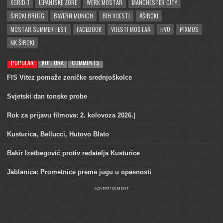
XGRID-1
LIPANJSKE ZORE
WERK MOSTAR
MANCHESTER CITY
ŠIROKI BRIJEG
BAYERN MUNICH
BIH VIJESTI
#ŠIROKI
MOSTAR SUMMER FEST
FACEBOOK
VIJESTI MOSTAR
HVO
PIXMOS
NK ŠIROKI
POPULAR
KULTURA
COMMENTS
FIS Vitez pomaže zeničke srednjoškolce
Svjetski dan tonske probe
Rok za prijavu filmova: 2. kolovoza 2026.|
Kusturica, Bellucci, Hutovo Blato
Bakir Izetbegović protiv redatelja Kusturice
Jablanica: Prometnice prema jugu u opasnosti
ADVERTISEMENT