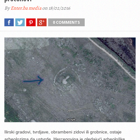
By
Enter.ba media
on 18/02/2016
0 COMMENTS
Ilirski gradovi, tvrdjave, obrambeni zidovi ili grobnice, ostaje
arheolozima da ustvrde. Hercegovina je gledajući arheološke