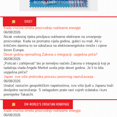
SVIJET
Kada vrućina ometa proizvodnju nuklearne energije
06/08/2026
Nizak vodostaj rijeka prisiljava nuklearne elektrane na smanjenje
proizvodnje. Kada se promatra cijela godina, gubici su mali. Ali u
kritičnim danima to se odražava na elektroenergetske mreže i cijene
širom Europe.
Deset godina njemačkog Zakona o integraciji: uspješna priča?
06/08/2026
„Poticati i zahtijevati“ bio je temeljno načelo Zakona o integraciji koji je
tadašnja vlada Angele Merkel uvela prije deset godina. Je li to bila
uspješna priča?
Japan: sve više protivnika procesu ponovnog naoružavanja
06/08/2026
Unatoč rastućim geopolitičkim napetostima, sve više ljudi u Japanu traži
dosljedno razoružanje. S nelagodom prate rast vojnih izdataka i kurs
premijerke Takaichi.
DW-WORLD´S CROATIAN HOMEPAGE
Kada vrućina ometa proizvodnju nuklearne energije
06/08/2026