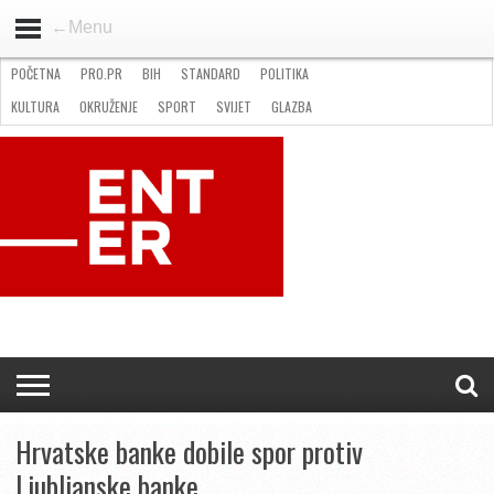
←Menu
POČETNA
PRO.PR
BIH
STANDARD
POLITIKA
HOME
VIJESTI
PRO.PR
STANDARD
POLITIKA
GOSPODARSTVO
OKRUŽENJE
GLAZBA
KULTURA
SPORT
FOTO
KULTURA
OKRUŽENJE
SPORT
SVIJET
GLAZBA
NATJEČAJI
FILMING LOCATION IN BH
KONTAKT
Hrvatske banke dobile spor protiv
Ljubljanske banke