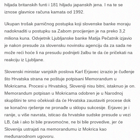
hiljada britanskih funti i 181 hiljadu japanskih jena. I na te se
iznose glavnice računa kamata od 1992.
Ukupan trošak parničnog postupka koji slovenske banke moraju
nadoknaditi u postupku sa Zabom procijenjen je na preko 3,2
miliona kuna. Odvjetnik Ljubljanske banke Matija Pečatnik izjavio
je nakon presude za slovensku novinsku agenciju da za sada ne
može reći hoće li na presudu podnijeti žalbu te da će pričekati na
reakciju iz Ljubljane.
Slovenski ministar vanjskih poslova Karl Erjavec izrazio je čuđenje
što Hrvatska strana ne poštuje potpisani Memorandum u
Mokricama. Procesi u Hrvatskoj, Sloveniji nisu bitni, istaknuo je on.
Memorandum potpisan u Mokricama odobren je u Narodnoj
skupštini te smo očekivali da će Hrvatska zaustaviti procese dok
se konačno rješenje ne pronađe u sklopu sukcesije. Erjavec je i
ranije, u više navrata, isticao da hrvatske sudske presude u vezi
LB, čak i ako bi bile pravomoćne, ne bi bile provedive, jer će
Slovenija ustrajati na memorandumu iz Mokrica kao
međunarodnom ugovoru.