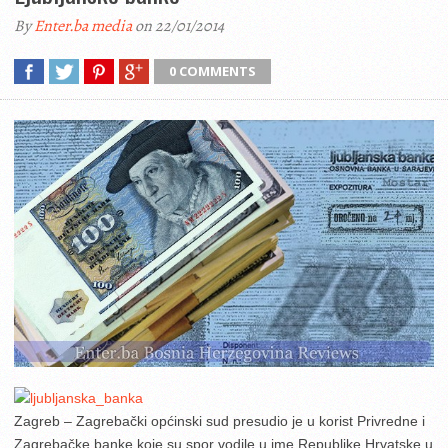
By
Enter.ba media
on 22/01/2014
0 COMMENTS
Zagreb – Zagrebački općinski sud presudio je u korist Privredne i
Zagrebačke banke koje su spor vodile u ime Republike Hrvatske u