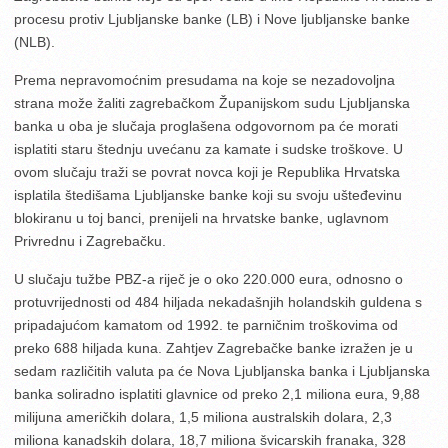
procesu protiv Ljubljanske banke (LB) i Nove ljubljanske banke
(NLB).
Prema nepravomoćnim presudama na koje se nezadovoljna
strana može žaliti zagrebačkom Županijskom sudu Ljubljanska
banka u oba je slučaja proglašena odgovornom pa će morati
isplatiti staru štednju uvećanu za kamate i sudske troškove. U
ovom slučaju traži se povrat novca koji je Republika Hrvatska
isplatila štedišama Ljubljanske banke koji su svoju ušteđevinu
blokiranu u toj banci, prenijeli na hrvatske banke, uglavnom
Privrednu i Zagrebačku.
U slučaju tužbe PBZ-a riječ je o oko 220.000 eura, odnosno o
protuvrijednosti od 484 hiljada nekadašnjih holandskih guldena s
pripadajućom kamatom od 1992. te parničnim troškovima od
preko 688 hiljada kuna. Zahtjev Zagrebačke banke izražen je u
sedam različitih valuta pa će Nova Ljubljanska banka i Ljubljanska
banka soliradno isplatiti glavnice od preko 2,1 miliona eura, 9,88
milijuna američkih dolara, 1,5 miliona australskih dolara, 2,3
miliona kanadskih dolara, 18,7 miliona švicarskih franaka, 328