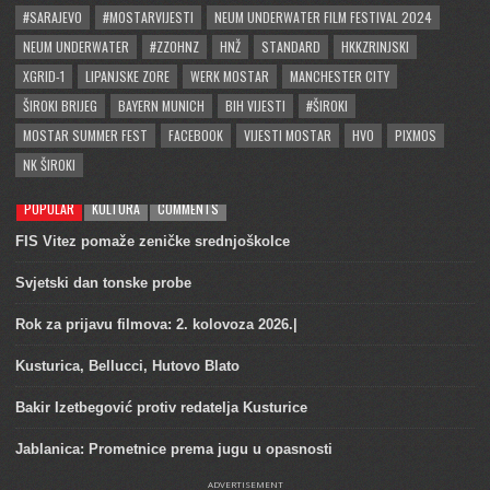
#SARAJEVO
#MOSTARVIJESTI
NEUM UNDERWATER FILM FESTIVAL 2024
NEUM UNDERWATER
#ZZOHNZ
HNŽ
STANDARD
HKKZRINJSKI
XGRID-1
LIPANJSKE ZORE
WERK MOSTAR
MANCHESTER CITY
ŠIROKI BRIJEG
BAYERN MUNICH
BIH VIJESTI
#ŠIROKI
MOSTAR SUMMER FEST
FACEBOOK
VIJESTI MOSTAR
HVO
PIXMOS
NK ŠIROKI
POPULAR
KULTURA
COMMENTS
FIS Vitez pomaže zeničke srednjoškolce
Svjetski dan tonske probe
Rok za prijavu filmova: 2. kolovoza 2026.|
Kusturica, Bellucci, Hutovo Blato
Bakir Izetbegović protiv redatelja Kusturice
Jablanica: Prometnice prema jugu u opasnosti
ADVERTISEMENT