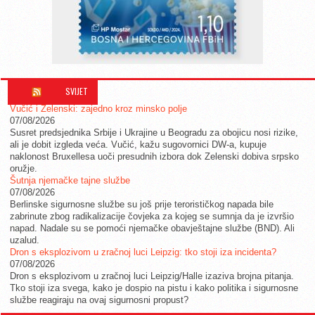
SVIJET
Vučić i Zelenski: zajedno kroz minsko polje
07/08/2026
Susret predsjednika Srbije i Ukrajine u Beogradu za obojicu nosi rizike,
ali je dobit izgleda veća. Vučić, kažu sugovornici DW-a, kupuje
naklonost Bruxellesa uoči presudnih izbora dok Zelenski dobiva srpsko
oružje.
Šutnja njemačke tajne službe
07/08/2026
Berlinske sigurnosne službe su još prije terorističkog napada bile
zabrinute zbog radikalizacije čovjeka za kojeg se sumnja da je izvršio
napad. Nadale su se pomoći njemačke obavještajne službe (BND). Ali
uzalud.
Dron s eksplozivom u zračnoj luci Leipzig: tko stoji iza incidenta?
07/08/2026
Dron s eksplozivom u zračnoj luci Leipzig/Halle izaziva brojna pitanja.
Tko stoji iza svega, kako je dospio na pistu i kako politika i sigurnosne
službe reagiraju na ovaj sigurnosni propust?