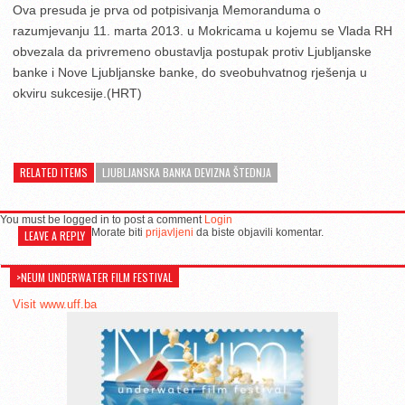
Ova presuda je prva od potpisivanja Memoranduma o
razumjevanju 11. marta 2013. u Mokricama u kojemu se Vlada RH
obvezala da privremeno obustavlja postupak protiv Ljubljanske
banke i Nove Ljubljanske banke, do sveobuhvatnog rješenja u
okviru sukcesije.(HRT)
RELATED ITEMS
LJUBLJANSKA BANKA DEVIZNA ŠTEDNJA
You must be logged in to post a comment
Login
Morate biti
prijavljeni
da biste objavili komentar.
LEAVE A REPLY
>NEUM UNDERWATER FILM FESTIVAL
Visit www.uff.ba