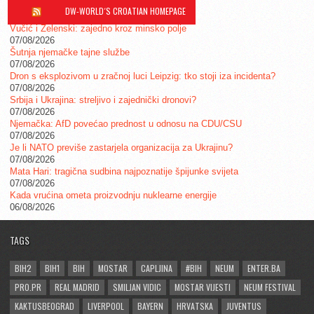
DW-WORLD´S CROATIAN HOMEPAGE
Vučić i Zelenski: zajedno kroz minsko polje
07/08/2026
Šutnja njemačke tajne službe
07/08/2026
Dron s eksplozivom u zračnoj luci Leipzig: tko stoji iza incidenta?
07/08/2026
Srbija i Ukrajina: streljivo i zajednički dronovi?
07/08/2026
Njemačka: AfD povećao prednost u odnosu na CDU/CSU
07/08/2026
Je li NATO previše zastarjela organizacija za Ukrajinu?
07/08/2026
Mata Hari: tragična sudbina najpoznatije špijunke svijeta
07/08/2026
Kada vrućina ometa proizvodnju nuklearne energije
06/08/2026
TAGS
BIH2
BIH1
BIH
MOSTAR
CAPLJINA
#BIH
NEUM
ENTER.BA
PRO.PR
REAL MADRID
SMILJAN VIDIC
MOSTAR VIJESTI
NEUM FESTIVAL
KAKTUSBEOGRAD
LIVERPOOL
BAYERN
HRVATSKA
JUVENTUS