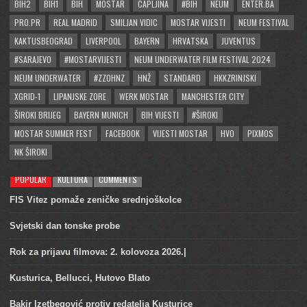
BIH2
BIH1
BIH
MOSTAR
CAPLJINA
#BIH
NEUM
ENTER.BA
PRO.PR
REAL MADRID
SMILJAN VIDIC
MOSTAR VIJESTI
NEUM FESTIVAL
KAKTUSBEOGRAD
LIVERPOOL
BAYERN
HRVATSKA
JUVENTUS
#SARAJEVO
#MOSTARVIJESTI
NEUM UNDERWATER FILM FESTIVAL 2024
NEUM UNDERWATER
#ZZOHNZ
HNŽ
STANDARD
HKKZRINJSKI
XGRID-1
LIPANJSKE ZORE
WERK MOSTAR
MANCHESTER CITY
ŠIROKI BRIJEG
BAYERN MUNICH
BIH VIJESTI
#ŠIROKI
MOSTAR SUMMER FEST
FACEBOOK
VIJESTI MOSTAR
HVO
PIXMOS
NK ŠIROKI
POPULAR
KULTURA
COMMENTS
FIS Vitez pomaže zeničke srednjoškolce
Svjetski dan tonske probe
Rok za prijavu filmova: 2. kolovoza 2026.|
Kusturica, Bellucci, Hutovo Blato
Bakir Izetbegović protiv redatelja Kusturice