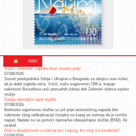
SVIJET
Vučić i Zelenski: zajedno kroz minsko polje
07/08/2026
Susret predsjednika Srbije i Ukrajine u Beogradu za obojicu nosi rizike,
ali je dobit izgleda veća. Vučić, kažu sugovornici DW-a, kupuje
naklonost Bruxellesa uoči presudnih izbora dok Zelenski dobiva srpsko
oružje.
Šutnja njemačke tajne službe
07/08/2026
Berlinske sigurnosne službe su još prije terorističkog napada bile
zabrinute zbog radikalizacije čovjeka za kojeg se sumnja da je izvršio
napad. Nadale su se pomoći njemačke obavještajne službe (BND). Ali
uzalud.
Dron s eksplozivom u zračnoj luci Leipzig: tko stoji iza incidenta?
07/08/2026