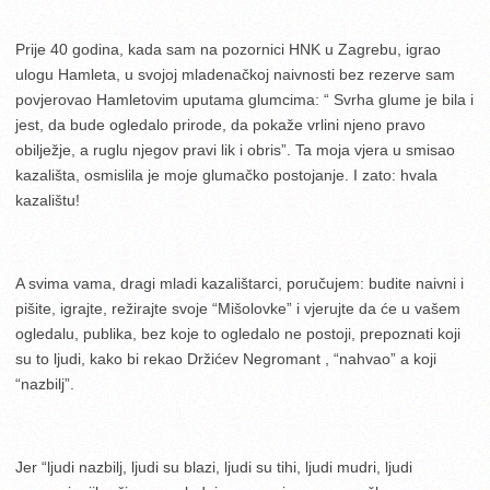
Prije 40 godina, kada sam na pozornici HNK u Zagrebu, igrao
ulogu Hamleta, u svojoj mladenačkoj naivnosti bez rezerve sam
povjerovao Hamletovim uputama glumcima: “ Svrha glume je bila i
jest, da bude ogledalo prirode, da pokaže vrlini njeno pravo
obilježje, a ruglu njegov pravi lik i obris”. Ta moja vjera u smisao
kazališta, osmislila je moje glumačko postojanje. I zato: hvala
kazalištu!
A svima vama, dragi mladi kazalištarci, poručujem: budite naivni i
pišite, igrajte, režirajte svoje “Mišolovke” i vjerujte da će u vašem
ogledalu, publika, bez koje to ogledalo ne postoji, prepoznati koji
su to ljudi, kako bi rekao Držićev Negromant , “nahvao” a koji
“nazbilj”.
Jer “ljudi nazbilj, ljudi su blazi, ljudi su tihi, ljudi mudri, ljudi