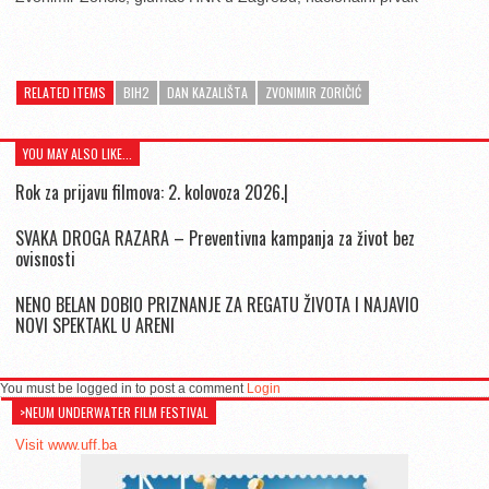
RELATED ITEMS
BIH2
DAN KAZALIŠTA
ZVONIMIR ZORIČIĆ
YOU MAY ALSO LIKE...
Rok za prijavu filmova: 2. kolovoza 2026.|
SVAKA DROGA RAZARA – Preventivna kampanja za život bez
ovisnosti
NENO BELAN DOBIO PRIZNANJE ZA REGATU ŽIVOTA I NAJAVIO
NOVI SPEKTAKL U ARENI
You must be logged in to post a comment
Login
>NEUM UNDERWATER FILM FESTIVAL
Visit www.uff.ba