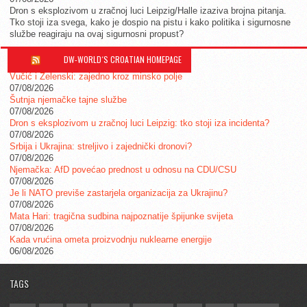
Dron s eksplozivom u zračnoj luci Leipzig/Halle izaziva brojna pitanja.
Tko stoji iza svega, kako je dospio na pistu i kako politika i sigurnosne
službe reagiraju na ovaj sigurnosni propust?
DW-WORLD´S CROATIAN HOMEPAGE
Vučić i Zelenski: zajedno kroz minsko polje
07/08/2026
Šutnja njemačke tajne službe
07/08/2026
Dron s eksplozivom u zračnoj luci Leipzig: tko stoji iza incidenta?
07/08/2026
Srbija i Ukrajina: streljivo i zajednički dronovi?
07/08/2026
Njemačka: AfD povećao prednost u odnosu na CDU/CSU
07/08/2026
Je li NATO previše zastarjela organizacija za Ukrajinu?
07/08/2026
Mata Hari: tragična sudbina najpoznatije špijunke svijeta
07/08/2026
Kada vrućina ometa proizvodnju nuklearne energije
06/08/2026
TAGS