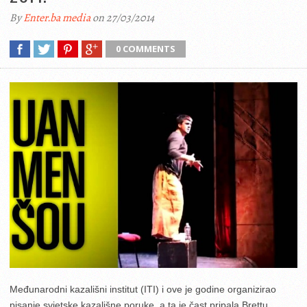
By
Enter.ba media
on 27/03/2014
0 COMMENTS
Međunarodni kazališni institut (ITI) i ove je godine organizirao
pisanje svjetske kazališne poruke, a ta je čast pripala Brettu