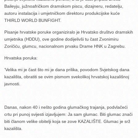
Baileyju, južnoafričkom dramskom piscu, dizajneru, redatelju,
autoru instalacija i umjetničkom direktoru produkcijske kuće
THIRLD WORLD BUNFIGHT.
Pisanje hrvatske poruke organiziralo je Hrvatsko društvo dramskih
umjetnika (HDDU), ove godine dodijelivši tu čast Zvonimiru
Zoričiću, glumcu, nacionalnom prvaku Drame HNK u Zagrebu.
Hrvatska poruka:
‘Velika mi je čast što mi je dana prilika, povodom Svjetskog dana
kazališta, obratiti se ovim pismom svekolikoj hrvatskoj kazališnoj
javnosti.
Danas, nakon 40 i nešto godina glumačkog trajanja, podvlačeći
crtu pri punoj svijesti izjavljujem: Ja sam glumac. Biti glumac znači
biti članom velike obitelji koja se zove KAZALIŠTE. Glumac je srž
kazališta.