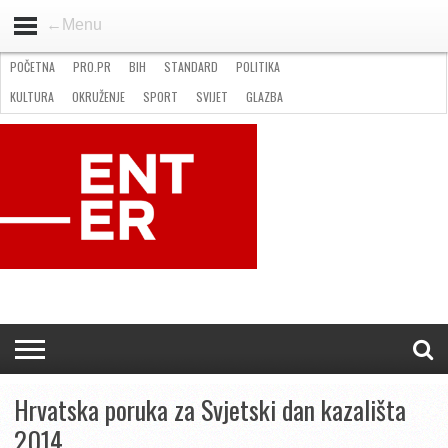
←Menu
POČETNA
PRO.PR
BIH
STANDARD
POLITIKA
HOME
VIJESTI
PRO.PR
STANDARD
POLITIKA
GOSPODARSTVO
OKRUŽENJE
GLAZBA
KULTURA
SPORT
FOTO
KULTURA
OKRUŽENJE
SPORT
SVIJET
GLAZBA
NATJEČAJI
FILMING LOCATION IN BH
KONTAKT
Hrvatska poruka za Svjetski dan kazališta
2014.