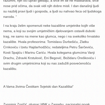
razumni, njih oči uprav gledaju, a srce im se ne maškarava; srce
nose prid očima, da svak vidi njih dobre misli. I dan današnji ljudi
su nazbilj pravi ljudi i gospoda, a ljudi su nahvao feca od ljudskoga
naroda. “
I na kraju želim spomenuti neke kazališne umjetnike kojih više
nema, a koji su svojim umjetničkim djelovanjem ostavili duboki
trag, ne samo na mene kao glumca, nego i na svekoliko hrvatsko
kazalište. Hvala profesorima: Tomislavu Durbešiću, Zlatku
Crnkoviću i Izetu Hajdarhodžiću; redateljima Petru Šarčeviću,
Kosti Spajiću i Marinu Cariću. Hvala kolegama glumcima Vanji
Drachu, Zdravki Krstulović, Eni Begović, Božidaru Oreškoviću i
svim drugim umjetnicima koji su nas zadužili posvećenošću
kazalištu.
A Vama živima Čestitam Svjetski dan Kazališta!’
Zvonimir Zoričić, glumac HNK u Zagrebu, nacionalni prvak