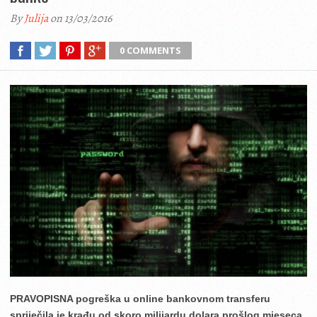
By
Julija
on 13/03/2016
0 COMMENTS
PRAVOPISNA pogreška u online bankovnom transferu
spriječila je krađu od skoro milijardu dolara prošlog mjeseca,