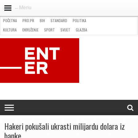
←Menu
POČETNA
PRO.PR
BIH
STANDARD
POLITIKA
HOME
VIJESTI
PRO.PR
STANDARD
POLITIKA
GOSPODARSTVO
OKRUŽENJE
GLAZBA
KULTURA
SPORT
FOTO
KULTURA
OKRUŽENJE
SPORT
SVIJET
GLAZBA
NATJEČAJI
FILMING LOCATION IN BH
KONTAKT
Hakeri pokušali ukrasti milijardu dolara iz
banke