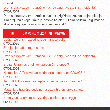
uzalud.
Dron s eksplozivom u zračnoj luci Leipzig: tko stoji iza incidenta?
07/08/2026
Dron s eksplozivom u zračnoj luci Leipzig/Halle izaziva brojna pitanja.
Tko stoji iza svega, kako je dospio na pistu i kako politika i sigurnosne
službe reagiraju na ovaj sigurnosni propust?
DW-WORLD´S CROATIAN HOMEPAGE
Vučić i Zelenski: zajedno kroz minsko polje
07/08/2026
Šutnja njemačke tajne službe
07/08/2026
Dron s eksplozivom u zračnoj luci Leipzig: tko stoji iza incidenta?
07/08/2026
Srbija i Ukrajina: streljivo i zajednički dronovi?
07/08/2026
Njemačka: AfD povećao prednost u odnosu na CDU/CSU
07/08/2026
Je li NATO previše zastarjela organizacija za Ukrajinu?
07/08/2026
Mata Hari: tragična sudbina najpoznatije špijunke svijeta
07/08/2026
Kada vrućina ometa proizvodnju nuklearne energije
06/08/2026