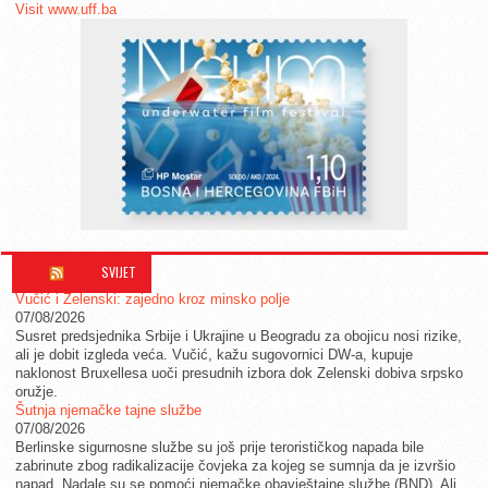
Visit www.uff.ba
SVIJET
Vučić i Zelenski: zajedno kroz minsko polje
07/08/2026
Susret predsjednika Srbije i Ukrajine u Beogradu za obojicu nosi rizike,
ali je dobit izgleda veća. Vučić, kažu sugovornici DW-a, kupuje
naklonost Bruxellesa uoči presudnih izbora dok Zelenski dobiva srpsko
oružje.
Šutnja njemačke tajne službe
07/08/2026
Berlinske sigurnosne službe su još prije terorističkog napada bile
zabrinute zbog radikalizacije čovjeka za kojeg se sumnja da je izvršio
napad. Nadale su se pomoći njemačke obavještajne službe (BND). Ali