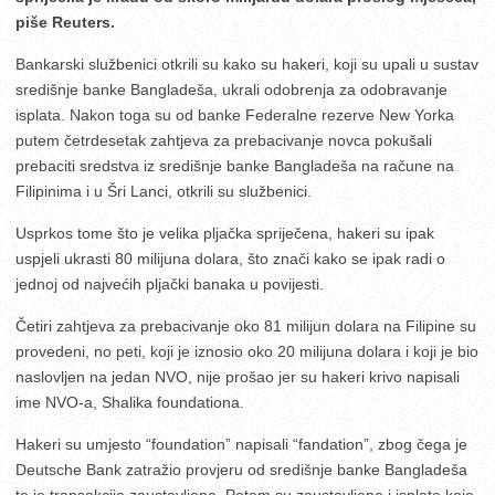
piše Reuters.
Bankarski službenici otkrili su kako su hakeri, koji su upali u sustav
središnje banke Bangladeša, ukrali odobrenja za odobravanje
isplata. Nakon toga su od banke Federalne rezerve New Yorka
putem četrdesetak zahtjeva za prebacivanje novca pokušali
prebaciti sredstva iz središnje banke Bangladeša na račune na
Filipinima i u Šri Lanci, otkrili su službenici.
Usprkos tome što je velika pljačka spriječena, hakeri su ipak
uspjeli ukrasti 80 milijuna dolara, što znači kako se ipak radi o
jednoj od najvećih pljački banaka u povijesti.
Četiri zahtjeva za prebacivanje oko 81 milijun dolara na Filipine su
provedeni, no peti, koji je iznosio oko 20 milijuna dolara i koji je bio
naslovljen na jedan NVO, nije prošao jer su hakeri krivo napisali
ime NVO-a, Shalika foundationa.
Hakeri su umjesto “foundation” napisali “fandation”, zbog čega je
Deutsche Bank zatražio provjeru od središnje banke Bangladeša
te je transakcija zaustavljena. Potom su zaustavljene i isplate koje