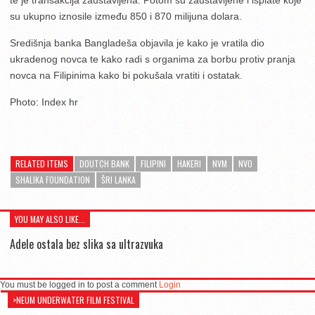
su ukupno iznosile između 850 i 870 milijuna dolara.
Središnja banka Bangladeša objavila je kako je vratila dio
ukradenog novca te kako radi s organima za borbu protiv pranja
novca na Filipinima kako bi pokušala vratiti i ostatak.
Photo: Index hr
RELATED ITEMS
DOUTCH BANK
FILIPINI
HAKERI
NVM
NVO
SHALIKA FOUNDATION
ŠRI LANKA
YOU MAY ALSO LIKE...
Adele ostala bez slika sa ultrazvuka
You must be logged in to post a comment
Login
>NEUM UNDERWATER FILM FESTIVAL