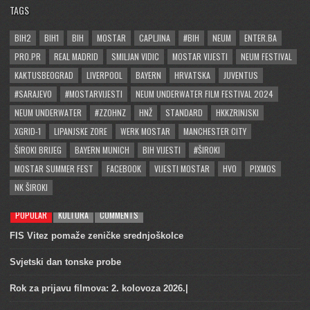
TAGS
BIH2
BIH1
BIH
MOSTAR
CAPLJINA
#BIH
NEUM
ENTER.BA
PRO.PR
REAL MADRID
SMILJAN VIDIC
MOSTAR VIJESTI
NEUM FESTIVAL
KAKTUSBEOGRAD
LIVERPOOL
BAYERN
HRVATSKA
JUVENTUS
#SARAJEVO
#MOSTARVIJESTI
NEUM UNDERWATER FILM FESTIVAL 2024
NEUM UNDERWATER
#ZZOHNZ
HNŽ
STANDARD
HKKZRINJSKI
XGRID-1
LIPANJSKE ZORE
WERK MOSTAR
MANCHESTER CITY
ŠIROKI BRIJEG
BAYERN MUNICH
BIH VIJESTI
#ŠIROKI
MOSTAR SUMMER FEST
FACEBOOK
VIJESTI MOSTAR
HVO
PIXMOS
NK ŠIROKI
POPULAR
KULTURA
COMMENTS
FIS Vitez pomaže zeničke srednjoškolce
Svjetski dan tonske probe
Rok za prijavu filmova: 2. kolovoza 2026.|