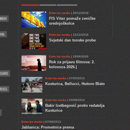
POPULAR
KULTURA
COMMENTS
Enter.ba media
| 20/12/2018
#BIH
FIS Vitez pomaže zeničke
srednjoškolce
VAL
Enter.ba media
| 12/12/2018
Svjetski dan tonske probe
Enter.ba media
| 19/06/2026
Rok za prijavu filmova: 2.
kolovoza 2026.|
NDARD
Enter.ba media
| 07/05/2013
Kusturica, Bellucci, Hutovo Blato
RIJEG
Enter.ba media
| 03/08/2013
Bakir Izetbegović protiv redatelja
Kusturice
Enter.ba media
| 07/08/2013
Jablanica: Prometnice prema