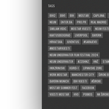
TAGS
BIH2
BIH1
BIH
MOSTAR
CAPLJINA
NEUM
ENTER.BA
PRO.PR
REAL MADRID
SMILJAN VIDIC
MOSTAR VIJESTI
NEUM FESTI
KAKTUSBEOGRAD
LIVERPOOL
BAYERN
HRVATSKA
JUVENTUS
#SARAJEVO
#MOSTARVIJESTI
NEUM UNDERWATER FILM FESTIVAL 2024
NEUM UNDERWATER
#ZZOHNZ
HNŽ
STA
HKKZRINJSKI
XGRID-1
LIPANJSKE ZORE
WERK MOSTAR
MANCHESTER CITY
ŠIROKI B
BAYERN MUNICH
BIH VIJESTI
#ŠIROKI
MOSTAR SUMMER FEST
FACEBOOK
VIJESTI MOSTAR
HVO
PIXMOS
NK ŠIROKI