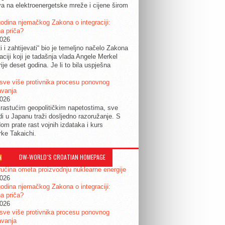
a na elektroenergetske mreže i cijene širom
.
odina njemačkog Zakona o integraciji:
a priča?
2026
ti i zahtijevati“ bio je temeljno načelo Zakona
raciji koji je tadašnja vlada Angele Merkel
ije deset godina. Je li to bila uspješna
sve više protivnika procesu ponovnog
avanja
2026
rastućim geopolitičkim napetostima, sve
udi u Japanu traži dosljedno razoružanje. S
om prate rast vojnih izdataka i kurs
rke Takaichi.
DW-WORLD´S CROATIAN HOMEPAGE
ućina ometa proizvodnju nuklearne energije
2026
odina njemačkog Zakona o integraciji:
a priča?
2026
sve više protivnika procesu ponovnog
avanja