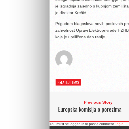
je izgradnja zajedno s kupnjom zemljišt
je direktor Krešić.
Prigodom blagoslova novih poslovnih prosto
zahvalnost Upravi Elektroprivrede HZHB 
koja je upriličena dan ranije.
RELATED ITEMS
← Previous Story
Europska komisija o porezima
You must be logged in to post a comment
Login