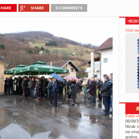
SHARE
SHARE
0 COMMENTS
>NEUM 
Visit w
Kada vr
06/08/
Nizak v
na sman
godina,