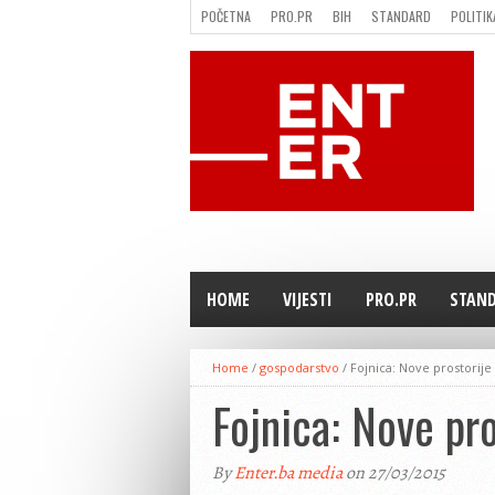
POČETNA
PRO.PR
BIH
STANDARD
POLITIK
FILMING LOCATION IN BH
KONTAKT
HOME
VIJESTI
PRO.PR
STAN
Home
/
gospodarstvo
/
Fojnica: Nove prostorij
Fojnica: Nove pr
By
Enter.ba media
on 27/03/2015