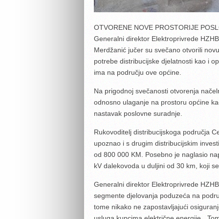
OTVORENE NOVE PROSTORIJE POSLO
Generalni direktor Elektroprivrede HZHB
Merdžanić jučer su svečano otvorili novu
potrebe distribucijske djelatnosti kao i 
ima na području ove općine.
Na prigodnoj svečanosti otvorenja načeln
odnosno ulaganje na prostoru općine kao
nastavak poslovne suradnje.
Rukovoditelj distribucijskoga područja C
upoznao i s drugim distribucijskim investi
od 800 000 KM. Posebno je naglasio napr
kV dalekovoda u duljini od 30 km, koji se
Generalni direktor Elektroprivrede HZHB
segmente djelovanja poduzeća na područj
tome nikako ne zapostavljajući osiguranje
usluga kupcima električne energije. „Tom