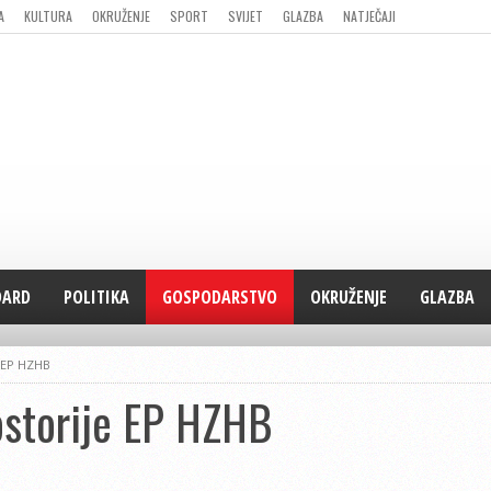
A
KULTURA
OKRUŽENJE
SPORT
SVIJET
GLAZBA
NATJEČAJI
DARD
POLITIKA
GOSPODARSTVO
OKRUŽENJE
GLAZBA
e EP HZHB
ostorije EP HZHB