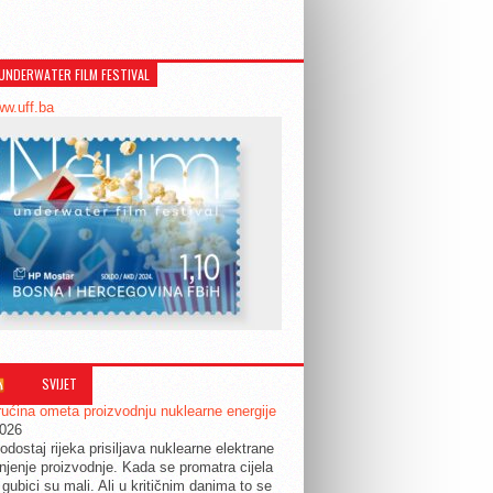
UNDERWATER FILM FESTIVAL
ww.uff.ba
SVIJET
ućina ometa proizvodnju nuklearne energije
2026
odostaj rijeka prisiljava nuklearne elektrane
jenje proizvodnje. Kada se promatra cijela
 gubici su mali. Ali u kritičnim danima to se