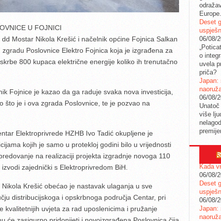
odražav
Europe
Deset g
VNICE U FOJNICI
uspješn
06/08/
 dd Mostar Nikola Krešić i načelnik općine Fojnica Salkan
„Potica
 zgradu Poslovnice Elektro Fojnica koja je izgrađena za
o integ
opskrbe 800 kupaca električne energije koliko ih trenutačno
uvela pr
priča?
Japan: 
naoruž
ik Fojnice je kazao da ga raduje svaka nova investicija,
06/08/
 što je i ova zgrada Poslovnice, te je pozvao na
Unatoč 
više lj
nelagod
premije
entar Elektroprivrede HZHB Ivo Tadić okupljene je
cijama kojih je samo u protekloj godini bilo u vrijednosti
edovanje na realizaciji projekta izgradnje novoga 110
Kada vr
 izvodi zajednički s Elektroprivredom BiH.
06/08/
Deset g
 Nikola Krešić obećao je nastavak ulaganja u sve
uspješn
u distribucijskoga i opskrbnoga područja Centar, pri
06/08/
Japan: 
 kvalitetnijih uvjeta za rad uposlenicima i pružanje
naoruž
u će zasigurno pridonijeti i novoizgrađena Poslovnica čija