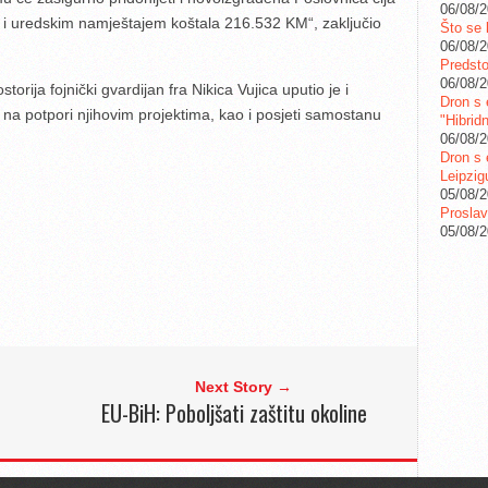
06/08/
a i uredskim namještajem koštala 216.532 KM“, zaključio
Što se 
06/08/
Predstoj
06/08/
rija fojnički gvardijan fra Nikica Vujica uputio je i
Dron s 
na potpori njihovim projektima, kao i posjeti samostanu
"Hibrid
06/08/
Dron s 
Leipzig
05/08/
Proslav
05/08/
Next Story →
EU-BiH: Poboljšati zaštitu okoline