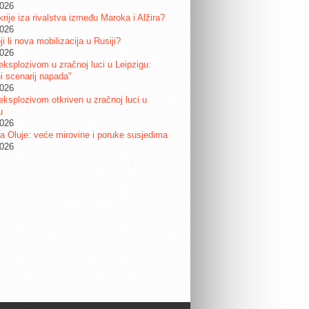
2026
krije iza rivalstva između Maroka i Alžira?
2026
i li nova mobilizacija u Rusiji?
2026
eksplozivom u zračnoj luci u Leipzigu:
ni scenarij napada"
2026
eksplozivom otkriven u zračnoj luci u
u
2026
a Oluje: veće mirovine i poruke susjedima
2026