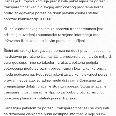
Danas je Europska komisija predstavila paket mjera za poreznu
transparentnost kao dio svojeg ambicioznog programa borbe
protiv izbjegavanja poreza na dobit pravnih osoba i štetne
porezne konkurencije u EU-u.
Ključni element ovog paketa za poreznu transparentnost jest
prijedlog o uvođenju automatske razmjene informacija među
državama članicama o njihovim poreznim mišljenjima.
Štetni učinak koji izbjegavanje poreza na dobit pravnih osoba ima
na državne proračune članica EU-a procjenjuje se na više milijardi
eura godišnje. Time se također narušava poštena podjela
opterećenja među poreznim obveznicima i lojalna konkurencija
među poduzećima. Poduzeća iskorištavaju kompleksnost poreznih
pravila i nedostatak suradnje među državama članicama za
premještanje dobiti i plaćanje što nižih poreza. Stoga je jačanje
transparentnosti i suradnje ključno za borbu protiv agresivnog
poreznog planiranja i štetnih poreznih praksi.
Današnjim paketom za poreznu transparentnost želi se osigurati
da državama članicama budu dostupne informacije koje su im