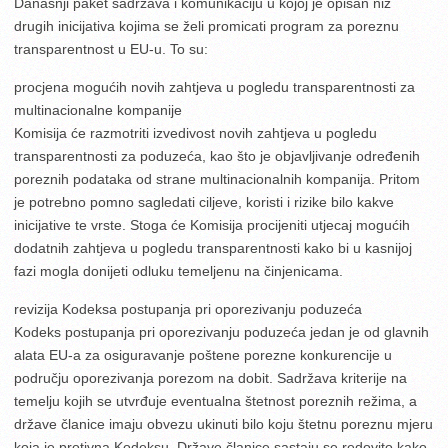
Današnji paket sadržava i komunikaciju u kojoj je opisan niz
drugih inicijativa kojima se želi promicati program za poreznu
transparentnost u EU-u. To su:
procjena mogućih novih zahtjeva u pogledu transparentnosti za
multinacionalne kompanije
Komisija će razmotriti izvedivost novih zahtjeva u pogledu
transparentnosti za poduzeća, kao što je objavljivanje određenih
poreznih podataka od strane multinacionalnih kompanija. Pritom
je potrebno pomno sagledati ciljeve, koristi i rizike bilo kakve
inicijative te vrste. Stoga će Komisija procijeniti utjecaj mogućih
dodatnih zahtjeva u pogledu transparentnosti kako bi u kasnijoj
fazi mogla donijeti odluku temeljenu na činjenicama.
revizija Kodeksa postupanja pri oporezivanju poduzeća
Kodeks postupanja pri oporezivanju poduzeća jedan je od glavnih
alata EU-a za osiguravanje poštene porezne konkurencije u
području oporezivanja porezom na dobit. Sadržava kriterije na
temelju kojih se utvrđuje eventualna štetnost poreznih režima, a
države članice imaju obvezu ukinuti bilo koju štetnu poreznu mjeru
koja je protivna Kodeksu. Države članice sastaju se redovito kako