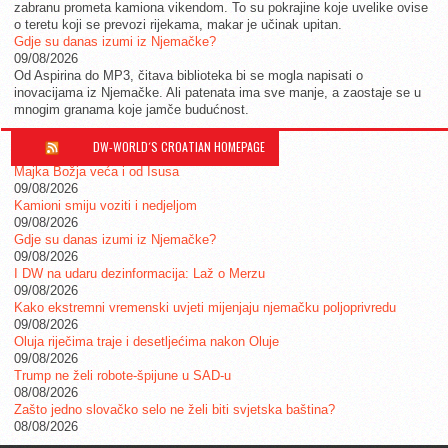
zabranu prometa kamiona vikendom. To su pokrajine koje uvelike ovise
o teretu koji se prevozi rijekama, makar je učinak upitan.
Gdje su danas izumi iz Njemačke?
09/08/2026
Od Aspirina do MP3, čitava biblioteka bi se mogla napisati o
inovacijama iz Njemačke. Ali patenata ima sve manje, a zaostaje se u
mnogim granama koje jamče budućnost.
DW-WORLD´S CROATIAN HOMEPAGE
Majka Božja veća i od Isusa
09/08/2026
Kamioni smiju voziti i nedjeljom
09/08/2026
Gdje su danas izumi iz Njemačke?
09/08/2026
I DW na udaru dezinformacija: Laž o Merzu
09/08/2026
Kako ekstremni vremenski uvjeti mijenjaju njemačku poljoprivredu
09/08/2026
Oluja riječima traje i desetljećima nakon Oluje
09/08/2026
Trump ne želi robote-špijune u SAD-u
08/08/2026
Zašto jedno slovačko selo ne želi biti svjetska baština?
08/08/2026