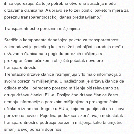
ih se oporezuje. Za to je potrebna otvorena suradnja među
državama članicama. A upravo se to želi postići paketom mjera za
poreznu transparentnost koji danas predstavljamo.”
Transparentnost o poreznim mišljenjima
Središnja komponenta današnjeg paketa za transparentnost
zakonodavni je prijedlog kojim se želi poboljšati suradnja među
državama članicama u pogledu poreznih mišljenja s
prekograničnim učinkom i obilježiti početak nove ere
transparentnosti.
Trenutačno države članice razmjenjuju vrlo malo informacija o
svojim poreznim mišljenjima. U nadležnosti je država članica da
odluče može li određeno porezno mišljenje biti relevantno za
drugu državu članicu EU-a. Posljedično države članice često
nemaju informacije o poreznim mišljenjima s prekograničnim
učinkom izdanima drugdje u EU-u, koja mogu utjecati na njihove
porezne osnovice. Pojedina poduzeća iskorištavaju nedostatak
transparentnosti u području poreznih mišljenja kako bi umjetno
smanjila svoj porezni doprinos.