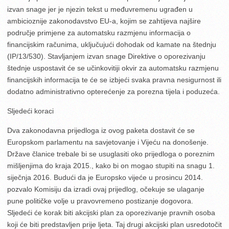
izvan snage jer je njezin tekst u međuvremenu ugrađen u
ambicioznije zakonodavstvo EU-a, kojim se zahtijeva najšire
područje primjene za automatsku razmjenu informacija o
financijskim računima, uključujući dohodak od kamate na štednju
(IP/13/530). Stavljanjem izvan snage Direktive o oporezivanju
štednje uspostavit će se učinkovitiji okvir za automatsku razmjenu
financijskih informacija te će se izbjeći svaka pravna nesigurnost ili
dodatno administrativno opterećenje za porezna tijela i poduzeća.
Sljedeći koraci
Dva zakonodavna prijedloga iz ovog paketa dostavit će se
Europskom parlamentu na savjetovanje i Vijeću na donošenje.
Države članice trebale bi se usuglasiti oko prijedloga o poreznim
mišljenjima do kraja 2015., kako bi on mogao stupiti na snagu 1.
siječnja 2016. Budući da je Europsko vijeće u prosincu 2014.
pozvalo Komisiju da izradi ovaj prijedlog, očekuje se ulaganje
pune političke volje u pravovremeno postizanje dogovora.
Sljedeći će korak biti akcijski plan za oporezivanje pravnih osoba
koji će biti predstavljen prije ljeta. Taj drugi akcijski plan usredotočit