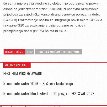
će se na mjere za pravednije i djelotvornije oporezivanje pravnih
osoba na jedinstvenom tržištu, uključujući ponovno oživljavanje
prijedloga za zajedničku konsolidiranu osnovicu poreza na dobit
(CCCTB) i razmatranje načina za integraciju novih mjera OECD-a
i skupine G20 za suzbijanje erozije porezne osnovice i
premještanja dobiti (BEPS) na razini EU-a.
RELATED ITEMS
BIH2
EUROPSKA KOMISIJA O OPOREZIVANJU
YOU MAY ALSO LIKE...
BEST FILM POSTER AWARD
Neum underwater 2026 – Službena konkurecija
Neum underwater film festival – Off program FEST&VAL 2026