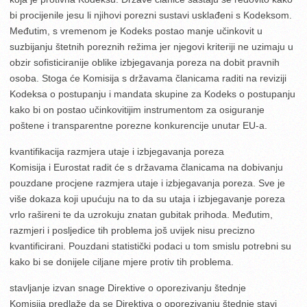
bi procijenile jesu li njihovi porezni sustavi usklađeni s Kodeksom.
Međutim, s vremenom je Kodeks postao manje učinkovit u
suzbijanju štetnih poreznih režima jer njegovi kriteriji ne uzimaju u
obzir sofisticiranije oblike izbjegavanja poreza na dobit pravnih
osoba. Stoga će Komisija s državama članicama raditi na reviziji
Kodeksa o postupanju i mandata skupine za Kodeks o postupanju
kako bi on postao učinkovitijim instrumentom za osiguranje
poštene i transparentne porezne konkurencije unutar EU-a.
kvantifikacija razmjera utaje i izbjegavanja poreza
Komisija i Eurostat radit će s državama članicama na dobivanju
pouzdane procjene razmjera utaje i izbjegavanja poreza. Sve je
više dokaza koji upućuju na to da su utaja i izbjegavanje poreza
vrlo rašireni te da uzrokuju znatan gubitak prihoda. Međutim,
razmjeri i posljedice tih problema još uvijek nisu precizno
kvantificirani. Pouzdani statistički podaci u tom smislu potrebni su
kako bi se donijele ciljane mjere protiv tih problema.
stavljanje izvan snage Direktive o oporezivanju štednje
Komisija predlaže da se Direktiva o oporezivanju štednje stavi