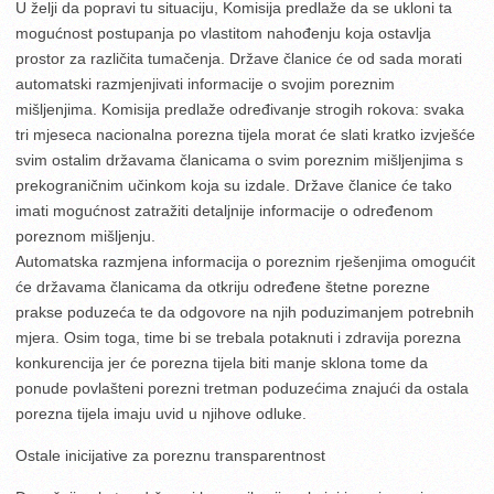
U želji da popravi tu situaciju, Komisija predlaže da se ukloni ta
mogućnost postupanja po vlastitom nahođenju koja ostavlja
prostor za različita tumačenja. Države članice će od sada morati
automatski razmjenjivati informacije o svojim poreznim
mišljenjima. Komisija predlaže određivanje strogih rokova: svaka
tri mjeseca nacionalna porezna tijela morat će slati kratko izvješće
svim ostalim državama članicama o svim poreznim mišljenjima s
prekograničnim učinkom koja su izdale. Države članice će tako
imati mogućnost zatražiti detaljnije informacije o određenom
poreznom mišljenju.
Automatska razmjena informacija o poreznim rješenjima omogućit
će državama članicama da otkriju određene štetne porezne
prakse poduzeća te da odgovore na njih poduzimanjem potrebnih
mjera. Osim toga, time bi se trebala potaknuti i zdravija porezna
konkurencija jer će porezna tijela biti manje sklona tome da
ponude povlašteni porezni tretman poduzećima znajući da ostala
porezna tijela imaju uvid u njihove odluke.
Ostale inicijative za poreznu transparentnost