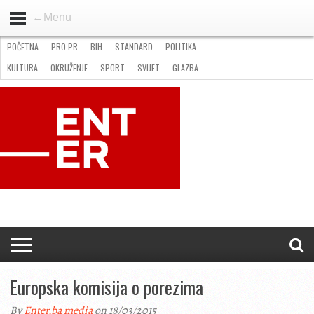
←Menu
POČETNA
PRO.PR
BIH
STANDARD
POLITIKA
HOME
VIJESTI
PRO.PR
STANDARD
POLITIKA
GOSPODARSTVO
OKRUŽENJE
GLAZBA
KULTURA
SPORT
FOTO
KULTURA
OKRUŽENJE
SPORT
SVIJET
GLAZBA
NATJEČAJI
FILMING LOCATION IN BH
KONTAKT
Europska komisija o porezima
By
Enter.ba media
on 18/03/2015