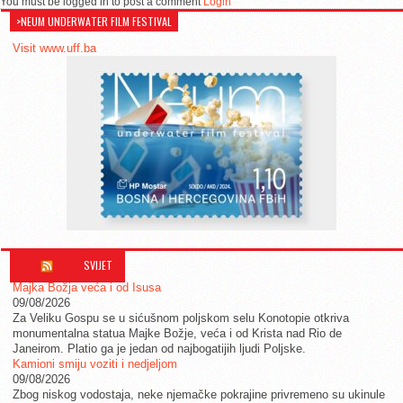
You must be logged in to post a comment
Login
>NEUM UNDERWATER FILM FESTIVAL
Visit www.uff.ba
SVIJET
Majka Božja veća i od Isusa
09/08/2026
Za Veliku Gospu se u sićušnom poljskom selu Konotopie otkriva
monumentalna statua Majke Božje, veća i od Krista nad Rio de
Janeirom. Platio ga je jedan od najbogatijih ljudi Poljske.
Kamioni smiju voziti i nedjeljom
09/08/2026
Zbog niskog vodostaja, neke njemačke pokrajine privremeno su ukinule