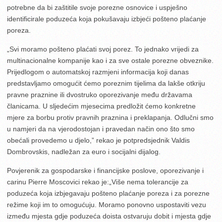
potrebne da bi zaštitile svoje porezne osnovice i uspješno
identificirale poduzeća koja pokušavaju izbjeći pošteno plaćanje
poreza.
„Svi moramo pošteno plaćati svoj porez. To jednako vrijedi za
multinacionalne kompanije kao i za sve ostale porezne obveznike.
Prijedlogom o automatskoj razmjeni informacija koji danas
predstavljamo omogućit ćemo poreznim tijelima da lakše otkriju
pravne praznine ili dvostruko oporezivanje među državama
članicama. U sljedećim mjesecima predložit ćemo konkretne
mjere za borbu protiv pravnih praznina i preklapanja. Odlučni smo
u namjeri da na vjerodostojan i pravedan način ono što smo
obećali provedemo u djelo,” rekao je potpredsjednik Valdis
Dombrovskis, nadležan za euro i socijalni dijalog.
Povjerenik za gospodarske i financijske poslove, oporezivanje i
carinu Pierre Moscovici rekao je:„Više nema tolerancije za
poduzeća koja izbjegavaju pošteno plaćanje poreza i za porezne
režime koji im to omogućuju. Moramo ponovno uspostaviti vezu
između mjesta gdje poduzeća doista ostvaruju dobit i mjesta gdje