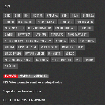
TAGS
BIH2
BIH1
BIH
MOSTAR
CAPLJINA
#BIH
NEUM
ENTER.BA
PRO.PR
REAL MADRID
NEUM FESTIVAL
STANDARD
SMILJAN VIDIC
MOSTAR VIJESTI
NEUM UNDERWATER
KAKTUSBEOGRAD
LIVERPOOL
BAYERN
HRVATSKA
JUVENTUS
#SARAJEVO
#MOSTARVIJESTI
NEUM UNDERWATER FILM FESTIVAL 2024
#ZZOHNZ
HNŽ
HKKZRINJSKI
XGRID-1
LIPANJSKE ZORE
WERK MOSTAR
MANCHESTER CITY
ŠIROKI BRIJEG
BAYERN MUNICH
BIH VIJESTI
#ŠIROKI
MOSTAR SUMMER FEST
FACEBOOK
VIJESTI MOSTAR
HVO
PIXMOS
NK ŠIROKI
POPULAR
KULTURA
COMMENTS
FIS Vitez pomaže zeničke srednjoškolce
Svjetski dan tonske probe
BEST FILM POSTER AWARD