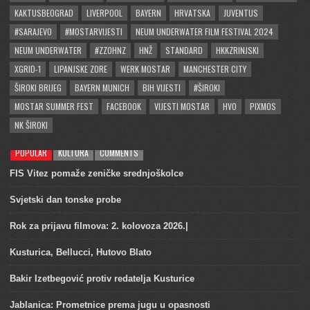
KAKTUSBEOGRAD
LIVERPOOL
BAYERN
HRVATSKA
JUVENTUS
#SARAJEVO
#MOSTARVIJESTI
NEUM UNDERWATER FILM FESTIVAL 2024
NEUM UNDERWATER
#ZZOHNZ
HNŽ
STANDARD
HKKZRINJSKI
XGRID-1
LIPANJSKE ZORE
WERK MOSTAR
MANCHESTER CITY
ŠIROKI BRIJEG
BAYERN MUNICH
BIH VIJESTI
#ŠIROKI
MOSTAR SUMMER FEST
FACEBOOK
VIJESTI MOSTAR
HVO
PIXMOS
NK ŠIROKI
POPULAR
KULTURA
COMMENTS
FIS Vitez pomaže zeničke srednjoškolce
Svjetski dan tonske probe
Rok za prijavu filmova: 2. kolovoza 2026.|
Kusturica, Bellucci, Hutovo Blato
Bakir Izetbegović protiv redatelja Kusturice
Jablanica: Prometnice prema jugu u opasnosti