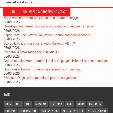
premijerke Takaichi.
DW-WORLD´S CROATIAN HOMEPAGE
Kada vrućina ometa proizvodnju nuklearne energije
06/08/2026
Deset godina njemačkog Zakona o integraciji: uspješna priča?
06/08/2026
Japan: sve više protivnika procesu ponovnog naoružavanja
06/08/2026
Što se krije iza rivalstva između Maroka i Alžira?
06/08/2026
Predstoji li nova mobilizacija u Rusiji?
06/08/2026
Dron s eksplozivom u zračnoj luci u Leipzigu: "Hibridni scenarij napada"
06/08/2026
Dron s eksplozivom otkriven u zračnoj luci u Leipzigu
05/08/2026
Proslava Oluje: veće mirovine i poruke susjedima
05/08/2026
TAGS
BIH2
BIH1
BIH
MOSTAR
CAPLJINA
#BIH
NEUM
ENTER.BA
PRO.PR
REAL MADRID
SMILJAN VIDIC
MOSTAR VIJESTI
NEUM FESTIVAL