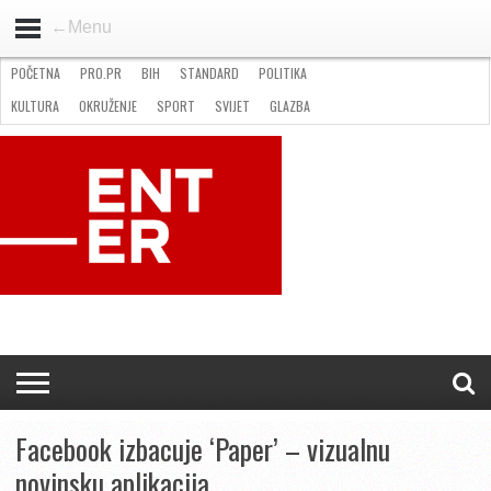
←Menu
POČETNA
PRO.PR
BIH
STANDARD
POLITIKA
HOME
VIJESTI
PRO.PR
STANDARD
POLITIKA
GOSPODARSTVO
OKRUŽENJE
GLAZBA
KULTURA
SPORT
FOTO
KULTURA
OKRUŽENJE
SPORT
SVIJET
GLAZBA
NATJEČAJI
FILMING LOCATION IN BH
KONTAKT
Facebook izbacuje ‘Paper’ – vizualnu
novinsku aplikacija