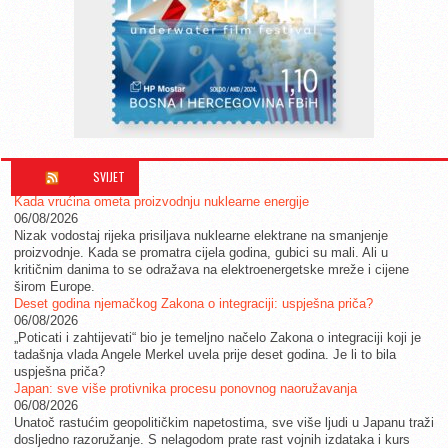
SVIJET
Kada vrućina ometa proizvodnju nuklearne energije
06/08/2026
Nizak vodostaj rijeka prisiljava nuklearne elektrane na smanjenje
proizvodnje. Kada se promatra cijela godina, gubici su mali. Ali u
kritičnim danima to se odražava na elektroenergetske mreže i cijene
širom Europe.
Deset godina njemačkog Zakona o integraciji: uspješna priča?
06/08/2026
„Poticati i zahtijevati“ bio je temeljno načelo Zakona o integraciji koji je
tadašnja vlada Angele Merkel uvela prije deset godina. Je li to bila
uspješna priča?
Japan: sve više protivnika procesu ponovnog naoružavanja
06/08/2026
Unatoč rastućim geopolitičkim napetostima, sve više ljudi u Japanu traži
dosljedno razoružanje. S nelagodom prate rast vojnih izdataka i kurs