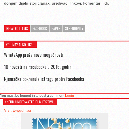
donjem dijelu stoji članak, uređivač, linkovi, komentari i dr.
RELATED ITEMS
FACEBOOK
PAPER
SERENDIPITY
YOU MAY ALSO LIKE...
WhatsApp pruža nove mogućnosti
10 novosti na Facebooku u 2016. godini
Njemačka pokrenula istragu protiv Facebooka
You must be logged in to post a comment
Login
>NEUM UNDERWATER FILM FESTIVAL
Visit www.uff.ba