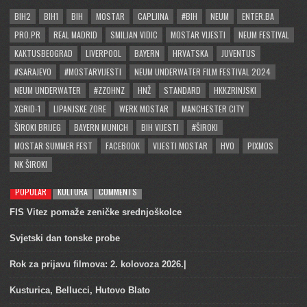
BIH2
BIH1
BIH
MOSTAR
CAPLJINA
#BIH
NEUM
ENTER.BA
PRO.PR
REAL MADRID
SMILJAN VIDIC
MOSTAR VIJESTI
NEUM FESTIVAL
KAKTUSBEOGRAD
LIVERPOOL
BAYERN
HRVATSKA
JUVENTUS
#SARAJEVO
#MOSTARVIJESTI
NEUM UNDERWATER FILM FESTIVAL 2024
NEUM UNDERWATER
#ZZOHNZ
HNŽ
STANDARD
HKKZRINJSKI
XGRID-1
LIPANJSKE ZORE
WERK MOSTAR
MANCHESTER CITY
ŠIROKI BRIJEG
BAYERN MUNICH
BIH VIJESTI
#ŠIROKI
MOSTAR SUMMER FEST
FACEBOOK
VIJESTI MOSTAR
HVO
PIXMOS
NK ŠIROKI
POPULAR
KULTURA
COMMENTS
FIS Vitez pomaže zeničke srednjoškolce
Svjetski dan tonske probe
Rok za prijavu filmova: 2. kolovoza 2026.|
Kusturica, Bellucci, Hutovo Blato