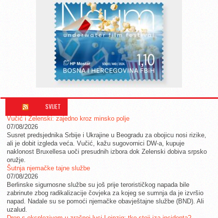
SVIJET
Vučić i Zelenski: zajedno kroz minsko polje
07/08/2026
Susret predsjednika Srbije i Ukrajine u Beogradu za obojicu nosi rizike,
ali je dobit izgleda veća. Vučić, kažu sugovornici DW-a, kupuje
naklonost Bruxellesa uoči presudnih izbora dok Zelenski dobiva srpsko
oružje.
Šutnja njemačke tajne službe
07/08/2026
Berlinske sigurnosne službe su još prije terorističkog napada bile
zabrinute zbog radikalizacije čovjeka za kojeg se sumnja da je izvršio
napad. Nadale su se pomoći njemačke obavještajne službe (BND). Ali
uzalud.
Dron s eksplozivom u zračnoj luci Leipzig: tko stoji iza incidenta?