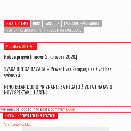
RELATED ITEMS
BIH2
FACEBOOK
FACEBOOK NEWS WIDGET
NEW ON FACEBOOK APPS
NOVOSTI NA FACEBOOKU
YOU MAY ALSO LIKE...
Rok za prijavu filmova: 2. kolovoza 2026.|
SVAKA DROGA RAZARA – Preventivna kampanja za život bez
ovisnosti
NENO BELAN DOBIO PRIZNANJE ZA REGATU ŽIVOTA I NAJAVIO
NOVI SPEKTAKL U ARENI
You must be logged in to post a comment
Login
>NEUM UNDERWATER FILM FESTIVAL
Visit www.uff.ba