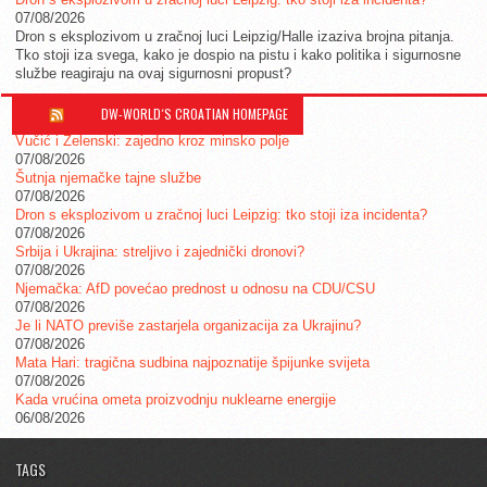
07/08/2026
Dron s eksplozivom u zračnoj luci Leipzig/Halle izaziva brojna pitanja.
Tko stoji iza svega, kako je dospio na pistu i kako politika i sigurnosne
službe reagiraju na ovaj sigurnosni propust?
DW-WORLD´S CROATIAN HOMEPAGE
Vučić i Zelenski: zajedno kroz minsko polje
07/08/2026
Šutnja njemačke tajne službe
07/08/2026
Dron s eksplozivom u zračnoj luci Leipzig: tko stoji iza incidenta?
07/08/2026
Srbija i Ukrajina: streljivo i zajednički dronovi?
07/08/2026
Njemačka: AfD povećao prednost u odnosu na CDU/CSU
07/08/2026
Je li NATO previše zastarjela organizacija za Ukrajinu?
07/08/2026
Mata Hari: tragična sudbina najpoznatije špijunke svijeta
07/08/2026
Kada vrućina ometa proizvodnju nuklearne energije
06/08/2026
TAGS