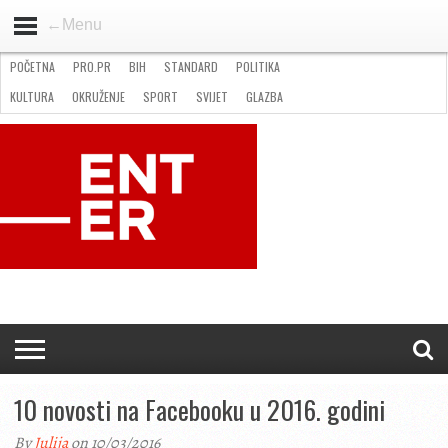
←Menu
POČETNA
PRO.PR
BIH
STANDARD
POLITIKA
HOME
VIJESTI
PRO.PR
STANDARD
POLITIKA
GOSPODARSTVO
OKRUŽENJE
GLAZBA
KULTURA
SPORT
FOTO
KULTURA
OKRUŽENJE
SPORT
SVIJET
GLAZBA
NATJEČAJI
FILMING LOCATION IN BH
KONTAKT
10 novosti na Facebooku u 2016. godini
By
Julija
on 10/03/2016