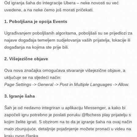
Od igranja šaha do integracije Ubera – neke novosti su već
uvedene, a na neke ćemo još morati pričekati.
1. Poboljšana je opcija Events
Ugrađivanjem poboljšanih algoritama, poboljšali su se prijedlozi za
najave događaja temeljem sudjelovanja vaših prijatelja, lokacije ili
događanja na kojima ste prije bili.
2. Višejezične objave
Ova nova značajka omogućava stvaranje višejezične objave, a
uključuje se na sljedeći način:
Page Settings -> General -> Post in Multiple Languages -> Allow.
3. Igranje šaha
Šah je od nedavno integriran u aplikaciju Messenger, a kako bi
započeli igru potrebno je poslati poruku @fbchess play prijatelju s
kojim želite igrati. S obzirom na to da je igranje šaha na ovaj način
malo zbunjujuće, detaljnije pojašnjenje možete pronaći u videu na
kraju ovog članka.