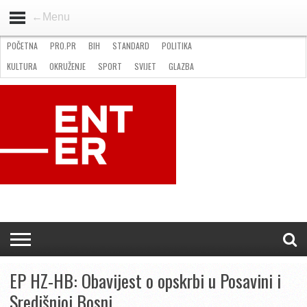
←Menu
POČETNA
PRO.PR
BIH
STANDARD
POLITIKA
HOME
VIJESTI
PRO.PR
STANDARD
POLITIKA
GOSPODARSTVO
OKRUŽENJE
GLAZBA
KULTURA
SPORT
FOTO
KULTURA
OKRUŽENJE
SPORT
SVIJET
GLAZBA
NATJEČAJI
FILMING LOCATION IN BH
KONTAKT
EP HZ-HB: Obavijest o opskrbi u Posavini i
Središnjoj Bosni