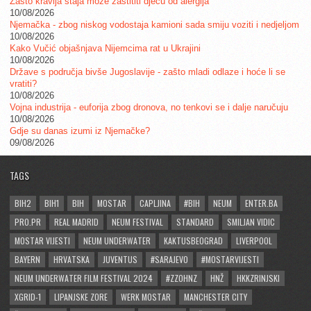
Zašto kravlja staja može zaštititi djecu od alergija
10/08/2026
Njemačka - zbog niskog vodostaja kamioni sada smiju voziti i nedjeljom
10/08/2026
Kako Vučić objašnjava Nijemcima rat u Ukrajini
10/08/2026
Države s područja bivše Jugoslavije - zašto mladi odlaze i hoće li se
vratiti?
10/08/2026
Vojna industrija - euforija zbog dronova, no tenkovi se i dalje naručuju
10/08/2026
Gdje su danas izumi iz Njemačke?
09/08/2026
TAGS
BIH2
BIH1
BIH
MOSTAR
CAPLJINA
#BIH
NEUM
ENTER.BA
PRO.PR
REAL MADRID
NEUM FESTIVAL
STANDARD
SMILJAN VIDIC
MOSTAR VIJESTI
NEUM UNDERWATER
KAKTUSBEOGRAD
LIVERPOOL
BAYERN
HRVATSKA
JUVENTUS
#SARAJEVO
#MOSTARVIJESTI
NEUM UNDERWATER FILM FESTIVAL 2024
#ZZOHNZ
HNŽ
HKKZRINJSKI
XGRID-1
LIPANJSKE ZORE
WERK MOSTAR
MANCHESTER CITY