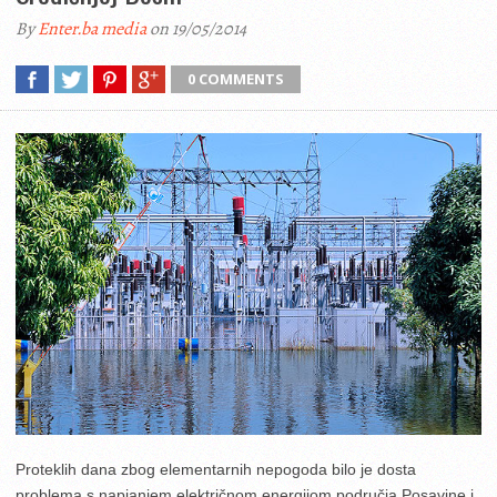
By
Enter.ba media
on 19/05/2014
0 COMMENTS
Proteklih dana zbog elementarnih nepogoda bilo je dosta
problema s napjanjem električnom energijom područja Posavine i