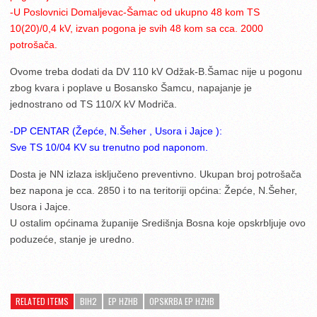
-U Poslovnici Domaljevac-Šamac od ukupno 48 kom TS
10(20)/0,4 kV, izvan pogona je
svih 48 kom sa cca. 2000
potrošača.
Ovome treba dodati da DV 110 kV Odžak-B.Šamac nije u pogonu
zbog kvara i poplave u Bosansko Šamcu, napajanje je
jednostrano od TS 110/X kV Modriča.
-DP CENTAR (Žepće, N.Šeher , Usora i Jajce ):
Sve TS 10/04 KV su trenutno pod naponom.
Dosta je NN izlaza isključeno preventivno. Ukupan broj potrošača
bez napona je cca. 2850 i to na teritoriji općina: Žepće, N.Šeher,
Usora i Jajce.
U ostalim općinama županije Središnja Bosna koje opskrbljuje ovo
poduzeće, stanje je uredno.
RELATED ITEMS
BIH2
EP HZHB
OPSKRBA EP HZHB