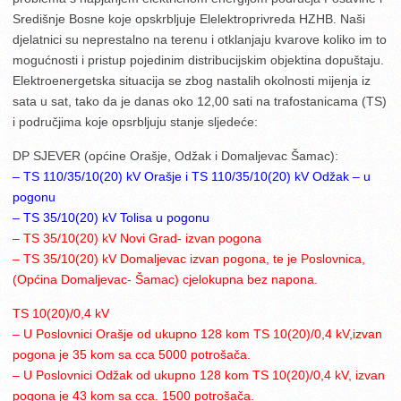
Središnje Bosne koje opskrbljuje Elelektroprivreda HZHB. Naši
djelatnici su neprestalno na terenu i otklanjaju kvarove koliko im to
mogućnosti i pristup pojedinim distribucijskim objektina dopuštaju.
Elektroenergetska situacija se zbog nastalih okolnosti mijenja iz
sata u sat, tako da je danas oko 12,00 sati na trafostanicama (TS)
i područjima koje opsrbljuju stanje sljedeće:
DP SJEVER (općine Orašje, Odžak i Domaljevac Šamac):
– TS 110/35/10(20) kV Orašje i TS 110/35/10(20) kV Odžak – u
pogonu
– TS 35/10(20) kV Tolisa u pogonu
– TS 35/10(20) kV Novi Grad- izvan pogona
– TS 35/10(20) kV Domaljevac izvan pogona, te je Poslovnica,
(Općina Domaljevac-
Šamac) cjelokupna bez napona.
TS 10(20)/0,4 kV
– U Poslovnici Orašje od ukupno 128 kom TS 10(20)/0,4 kV,izvan
pogona je 35 kom sa
cca 5000 potrošača.
– U Poslovnici Odžak od ukupno 128 kom TS 10(20)/0,4 kV, izvan
pogona je 43 kom sa
cca. 1500 potrošača.