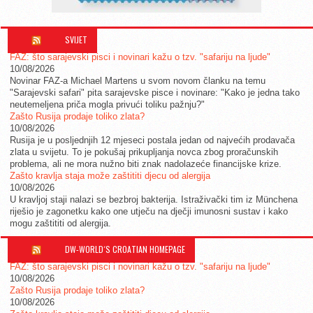
SVIJET
FAZ: što sarajevski pisci i novinari kažu o tzv. "safariju na ljude"
10/08/2026
Novinar FAZ-a Michael Martens u svom novom članku na temu
"Sarajevski safari" pita sarajevske pisce i novinare: "Kako je jedna tako
neutemeljena priča mogla privući toliku pažnju?"
Zašto Rusija prodaje toliko zlata?
10/08/2026
Rusija je u posljednjih 12 mjeseci postala jedan od najvećih prodavača
zlata u svijetu. To je pokušaj prikupljanja novca zbog proračunskih
problema, ali ne mora nužno biti znak nadolazeće financijske krize.
Zašto kravlja staja može zaštititi djecu od alergija
10/08/2026
U kravljoj staji nalazi se bezbroj bakterija. Istraživački tim iz Münchena
riješio je zagonetku kako one utječu na dječji imunosni sustav i kako
mogu zaštititi od alergija.
DW-WORLD´S CROATIAN HOMEPAGE
FAZ: što sarajevski pisci i novinari kažu o tzv. "safariju na ljude"
10/08/2026
Zašto Rusija prodaje toliko zlata?
10/08/2026