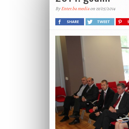
By
Enter.ba media
on 19/05/2014
SHARE
TWEET