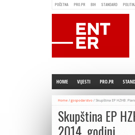
POČETNA
PRO.PR
BIH
STANDARD
POLITIK
FILMING LOCATION IN BH
KONTAKT
HOME
VIJESTI
PRO.PR
STAN
Home
/
gospodarstvo
/
Skupština EP HZHB: Plani
Skupština EP HZH
2014. godini