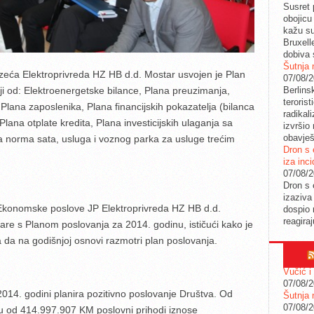
Susret 
obojicu 
kažu su
Bruxell
dobiva 
Šutnja 
zeća Elektroprivreda HZ HB d.d. Mostar usvojen je Plan
07/08/
Berlins
ji od: Elektroenergetske bilance, Plana preuzimanja,
teroris
, Plana zaposlenika, Plana financijskih pokazatelja (bilanca
radikal
Plana otplate kredita, Plana investicijskih ulaganja sa
izvršio
obavješ
a norma sata, usluga i voznog parka za usluge trećim
Dron s 
iza inc
07/08/
Dron s 
izaziva
 Ekonomske poslove JP Elektroprivreda HZ HB d.d.
dospio 
reagira
are s Planom poslovanja za 2014. godinu, ističući kako je
a na godišnjoj osnovi razmotri plan poslovanja.
Vučić i
07/08/
 2014. godini planira pozitivno poslovanje Društva. Od
Šutnja 
07/08/
osu od 414.997.907 KM poslovni prihodi iznose