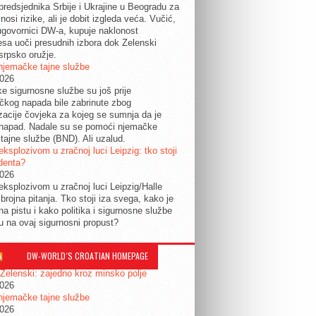
predsjednika Srbije i Ukrajine u Beogradu za
nosi rizike, ali je dobit izgleda veća. Vučić,
govornici DW-a, kupuje naklonost
esa uoči presudnih izbora dok Zelenski
srpsko oružje.
njemačke tajne službe
2026
ke sigurnosne službe su još prije
tičkog napada bile zabrinute zbog
izacije čovjeka za kojeg se sumnja da je
 napad. Nadale su se pomoći njemačke
tajne službe (BND). Ali uzalud.
eksplozivom u zračnoj luci Leipzig: tko stoji
identa?
2026
eksplozivom u zračnoj luci Leipzig/Halle
 brojna pitanja. Tko stoji iza svega, kako je
na pistu i kako politika i sigurnosne službe
ju na ovaj sigurnosni propust?
DW-WORLD´S CROATIAN HOMEPAGE
 Zelenski: zajedno kroz minsko polje
2026
njemačke tajne službe
2026