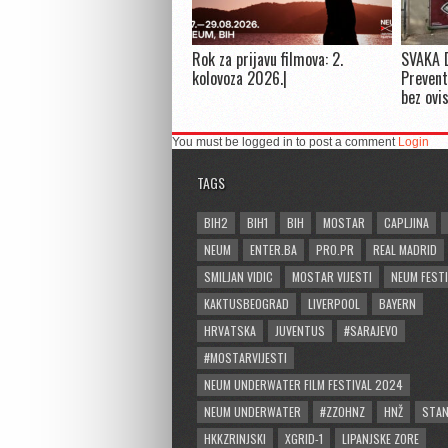
Rok za prijavu filmova: 2.
SVAKA 
kolovoza 2026.|
Prevent
bez ovi
You must be logged in to post a comment
Login
TAGS
BIH2
BIH1
BIH
MOSTAR
CAPLJINA
NEUM
ENTER.BA
PRO.PR
REAL MADRID
SMILJAN VIDIC
MOSTAR VIJESTI
NEUM FESTI
KAKTUSBEOGRAD
LIVERPOOL
BAYERN
HRVATSKA
JUVENTUS
#SARAJEVO
#MOSTARVIJESTI
NEUM UNDERWATER FILM FESTIVAL 2024
NEUM UNDERWATER
#ZZOHNZ
HNŽ
STA
HKKZRINJSKI
XGRID-1
LIPANJSKE ZORE