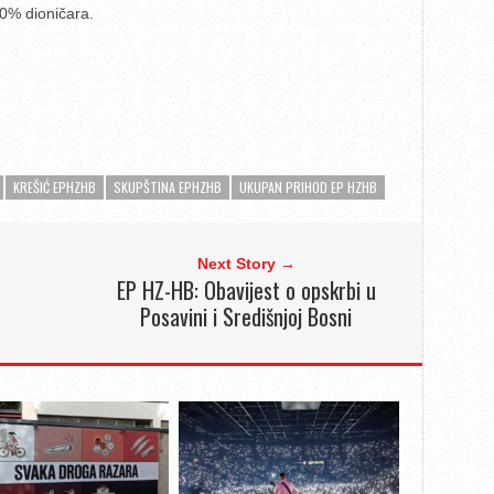
00% dioničara.
KREŠIĆ EPHZHB
SKUPŠTINA EPHZHB
UKUPAN PRIHOD EP HZHB
Next Story →
EP HZ-HB: Obavijest o opskrbi u
Posavini i Središnjoj Bosni