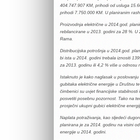
404.747.907 KM, prihodi od usluga 15.60
prihodi 7.750.000 KM. U planiranim rash
Proizvodnja električne u 2014.god. plani
rebilancirane u 2013. godini za 28 %. U
Rama.
Distribucijska potrošnja u 2014.god. pla
bi ista u 2014. godini trebala iznositi 
za 2013. godinu ili 4,2 % više u odnosu n
Istaknuto je kako naglasak u poslovanju 
gubitaka električne energije u Društvu t
čimbenici su uvjet financijske stabilnost
posvetiti posebnu pozornost. Tako na te
prosječni ukupni gubici električne energi
Naplata potraživanja, kao sljedeći dugor
planirana je za 2014. godinu na visini o
energije u 2014. godini.