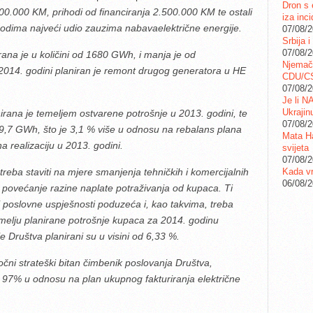
Dron s 
0.000 KM, prihodi od financiranja 2.500.000 KM te ostali
iza inc
odima najveći udio zauzima nabavaelektrične energije.
07/08/
Srbija i
07/08/
rana je u količini od 1680 GWh, i manja je od
Njemač
 2014. godini planiran je remont drugog generatora u HE
CDU/C
07/08/
Je li N
Ukrajin
nirana je temeljem ostvarene potrošnje u 2013. godini, te
07/08/
1399,7 GWh, što je 3,1 % više u odnosu na rebalans plana
Mata Ha
a realizaciju u 2013. godini.
svijeta
07/08/
Kada vr
treba staviti na mjere smanjenja tehničkih i komercijalnih
06/08/
e povećanje razine naplate potraživanja od kupaca. Ti
i i poslovne uspješnosti poduzeća i, kao takvima, treba
melju planirane potrošnje kupaca za 2014. godinu
je Društva planirani su u visini od 6,33 %.
očni strateški bitan čimbenik poslovanja Društva,
d 97% u odnosu na plan ukupnog fakturiranja električne