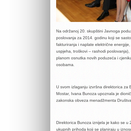
Na održanoj 20. skupštini Javnoga podu
poslovanja za 2014. godinu koji se sasto
fakturiranja i naplate električne energije
uspjeha, troškovi – rashodi poslovanja), 
planom osnutka novih poduzeća i cjenik
osobama.
U svom izlaganju izvršna direktorica za
Mostar, Ivana Bunoza upoznala je dionič
zakonska obveza menadžmenta Društva d
Direktorica Bunoza iznijela je kako se u
ukupnih prihoda koji se planiraju u izn