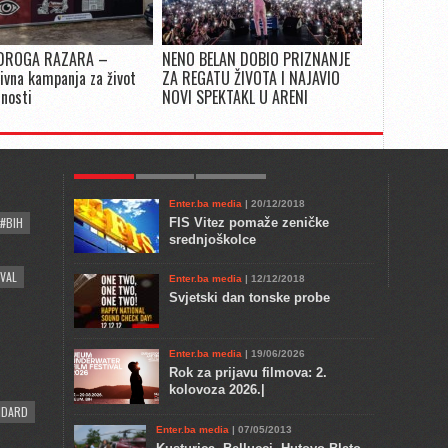
DROGA RAZARA –
NENO BELAN DOBIO PRIZNANJE
ivna kampanja za život
ZA REGATU ŽIVOTA I NAJAVIO
snosti
NOVI SPEKTAKL U ARENI
POPULAR
KULTURA
COMMENTS
Enter.ba media
| 20/12/2018
#BIH
FIS Vitez pomaže zeničke
srednjoškolce
VAL
Enter.ba media
| 12/12/2018
Svjetski dan tonske probe
Enter.ba media
| 19/06/2026
Rok za prijavu filmova: 2.
kolovoza 2026.|
NDARD
Enter.ba media
| 07/05/2013