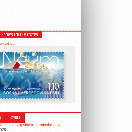
UNDERWATER FILM FESTIVAL
ww.uff.ba
SVIJET
 Zelenski: zajedno kroz minsko polje
2026