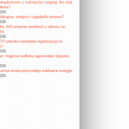
eksplozivom u zračnoj luci Leipzig: tko stoji
identa?
2026
 Ukrajina: streljivo i zajednički dronovi?
2026
ka: AfD povećao prednost u odnosu na
SU
2026
ATO previše zastarjela organizacija za
u?
2026
ri: tragična sudbina najpoznatije špijunke
2026
ućina ometa proizvodnju nuklearne energije
2026