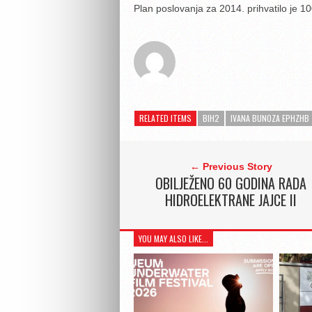
Plan poslovanja za 2014. prihvatilo je 1
RELATED ITEMS
BIH2
IVANA BUNOZA EPHZHB
← Previous Story
OBILJEŽENO 60 GODINA RADA
HIDROELEKTRANE JAJCE II
YOU MAY ALSO LIKE...