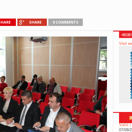
SHARE
SHARE
0 COMMENTS
>NEUM 
Visit w
Vučić i
07/08/