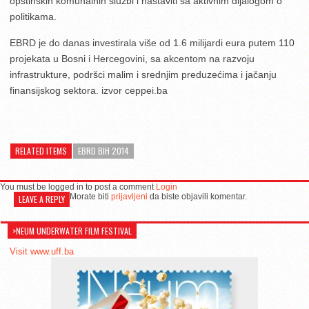
opštinskih komunalnih službi i nastaviti sa aktivnim dijalogom o
politikama.
EBRD je do danas investirala više od 1.6 milijardi eura putem 110
projekata u Bosni i Hercegovini, sa akcentom na razvoju
infrastrukture, podršci malim i srednjim preduzećima i jačanju
finansijskog sektora. izvor ceppei.ba
RELATED ITEMS
EBRD BIH 2014
You must be logged in to post a comment
Login
Morate biti
prijavljeni
da biste objavili komentar.
LEAVE A REPLY
>NEUM UNDERWATER FILM FESTIVAL
Visit www.uff.ba