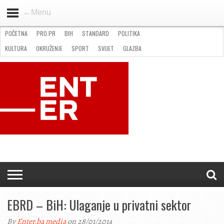
←Menu
POČETNA
PRO.PR
BIH
STANDARD
POLITIKA
HOME
VIJESTI
PRO.PR
STANDARD
POLITIKA
GOSPODARSTVO
OKRUŽENJE
GLAZBA
KULTURA
SPORT
FOTO
KULTURA
OKRUŽENJE
SPORT
SVIJET
GLAZBA
NATJEČAJI
FILMING LOCATION IN BH
KONTAKT
EBRD – BiH: Ulaganje u privatni sektor
By
Enter.ba media
on 28/01/2014