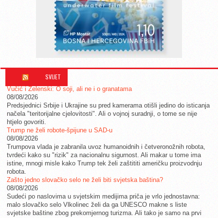
SVIJET
Vučić i Zelenski: O soji, ali ne i o granatama
08/08/2026
Predsjednici Srbije i Ukrajine su pred kamerama otišli jedino do isticanja
načela "teritorijalne cjelovitosti". Ali o vojnoj suradnji, o tome se nije
htjelo govoriti.
Trump ne želi robote-špijune u SAD-u
08/08/2026
Trumpova vlada je zabranila uvoz humanoidnih i četveronožnih robota,
tvrdeći kako su "rizik" za nacionalnu sigurnost. Ali makar u tome ima
istine, mnogi misle kako Trump tek želi zaštititi američku proizvodnju
robota.
Zašto jedno slovačko selo ne želi biti svjetska baština?
08/08/2026
Sudeći po naslovima u svjetskim medijima priča je vrlo jednostavna:
malo slovačko selo Vlkolinec želi da ga UNESCO makne s liste
svjetske baštine zbog prekomjernog turizma. Ali tako je samo na prvi