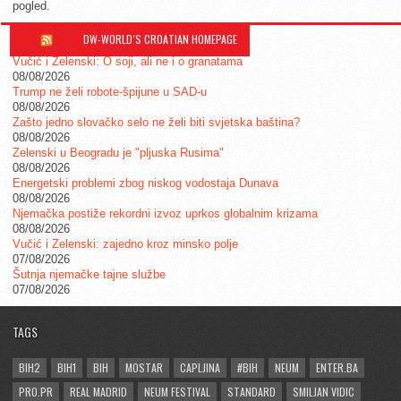
pogled.
DW-WORLD´S CROATIAN HOMEPAGE
Vučić i Zelenski: O soji, ali ne i o granatama
08/08/2026
Trump ne želi robote-špijune u SAD-u
08/08/2026
Zašto jedno slovačko selo ne želi biti svjetska baština?
08/08/2026
Zelenski u Beogradu je "pljuska Rusima"
08/08/2026
Energetski problemi zbog niskog vodostaja Dunava
08/08/2026
Njemačka postiže rekordni izvoz uprkos globalnim krizama
08/08/2026
Vučić i Zelenski: zajedno kroz minsko polje
07/08/2026
Šutnja njemačke tajne službe
07/08/2026
TAGS
BIH2
BIH1
BIH
MOSTAR
CAPLJINA
#BIH
NEUM
ENTER.BA
PRO.PR
REAL MADRID
NEUM FESTIVAL
STANDARD
SMILJAN VIDIC