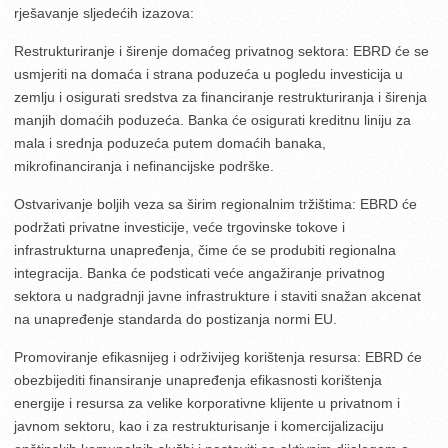
rješavanje sljedećih izazova:
Restrukturiranje i širenje domaćeg privatnog sektora: EBRD će se
usmjeriti na domaća i strana poduzeća u pogledu investicija u
zemlju i osigurati sredstva za financiranje restrukturiranja i širenja
manjih domaćih poduzeća. Banka će osigurati kreditnu liniju za
mala i srednja poduzeća putem domaćih banaka,
mikrofinanciranja i nefinancijske podrške.
Ostvarivanje boljih veza sa širim regionalnim tržištima: EBRD će
podržati privatne investicije, veće trgovinske tokove i
infrastrukturna unapređenja, čime će se produbiti regionalna
integracija. Banka će podsticati veće angažiranje privatnog
sektora u nadgradnji javne infrastrukture i staviti snažan akcenat
na unapređenje standarda do postizanja normi EU.
Promoviranje efikasnijeg i održivijeg korištenja resursa: EBRD će
obezbijediti finansiranje unapređenja efikasnosti korištenja
energije i resursa za velike korporativne klijente u privatnom i
javnom sektoru, kao i za restrukturisanje i komercijalizaciju