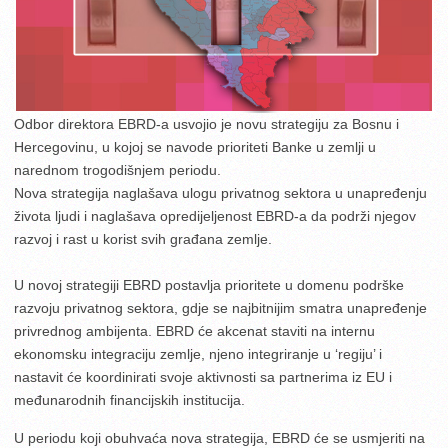
Odbor direktora EBRD-a usvojio je novu strategiju za Bosnu i
Hercegovinu, u kojoj se navode prioriteti Banke u zemlji u
narednom trogodišnjem periodu.
Nova strategija naglašava ulogu privatnog sektora u unapređenju
života ljudi i naglašava opredijeljenost EBRD-a da podrži njegov
razvoj i rast u korist svih građana zemlje.
U novoj strategiji EBRD postavlja prioritete u domenu podrške
razvoju privatnog sektora, gdje se najbitnijim smatra unapređenje
privrednog ambijenta. EBRD će akcenat staviti na internu
ekonomsku integraciju zemlje, njeno integriranje u ‘regiju’ i
nastavit će koordinirati svoje aktivnosti sa partnerima iz EU i
međunarodnih financijskih institucija.
U periodu koji obuhvaća nova strategija, EBRD će se usmjeriti na