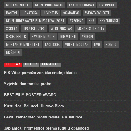
MOSTAR VIJESTI
NEUM UNDERWATER
KAKTUSBEOGRAD
LIVERPOOL
BAYERN
HRVATSKA
JUVENTUS
#SARAJEVO
#MOSTARVIJESTI
NEUM UNDERWATER FILM FESTIVAL 2024
#ZZOHNZ
HNŽ
HKKZRINJSKI
XGRID-1
LIPANJSKE ZORE
WERK MOSTAR
MANCHESTER CITY
ŠIROKI BRIJEG
BAYERN MUNICH
BIH VIJESTI
#ŠIROKI
MOSTAR SUMMER FEST
FACEBOOK
VIJESTI MOSTAR
HVO
PIXMOS
NK ŠIROKI
POPULAR
KULTURA
COMMENTS
FIS Vitez pomaže zeničke srednjoškolce
Svjetski dan tonske probe
BEST FILM POSTER AWARD
Kusturica, Bellucci, Hutovo Blato
Bakir Izetbegović protiv redatelja Kusturice
Jablanica: Prometnice prema jugu u opasnosti