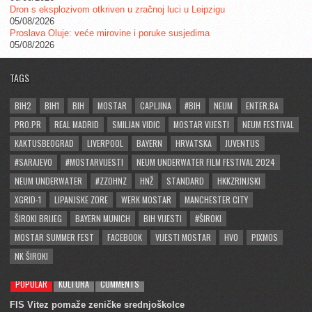
Dron s eksplozivom otkriven u zračnoj luci u Leipzigu
05/08/2026
Proslava Oluje: veće mirovine i poruke susjedima
05/08/2026
TAGS
BIH2
BIH1
BIH
MOSTAR
CAPLJINA
#BIH
NEUM
ENTER.BA
PRO.PR
REAL MADRID
SMILJAN VIDIC
MOSTAR VIJESTI
NEUM FESTIVAL
KAKTUSBEOGRAD
LIVERPOOL
BAYERN
HRVATSKA
JUVENTUS
#SARAJEVO
#MOSTARVIJESTI
NEUM UNDERWATER FILM FESTIVAL 2024
NEUM UNDERWATER
#ZZOHNZ
HNŽ
STANDARD
HKKZRINJSKI
XGRID-1
LIPANJSKE ZORE
WERK MOSTAR
MANCHESTER CITY
ŠIROKI BRIJEG
BAYERN MUNICH
BIH VIJESTI
#ŠIROKI
MOSTAR SUMMER FEST
FACEBOOK
VIJESTI MOSTAR
HVO
PIXMOS
NK ŠIROKI
POPULAR
KULTURA
COMMENTS
FIS Vitez pomaže zeničke srednjoškolce