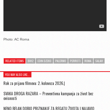
Photo: AC Roma
RELATED ITEMS
BIH2
EDIN DZEKO
PALERMO
PERROTI
ROMA
SALAH
YOU MAY ALSO LIKE...
Rok za prijavu filmova: 2. kolovoza 2026.|
SVAKA DROGA RAZARA – Preventivna kampanja za život bez
ovisnosti
NENO BELAN DOBIO PRIZNANJE ZA REGATU ŽIVOTA I NAJAVIO