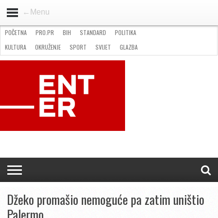
←Menu
POČETNA
PRO.PR
BIH
STANDARD
POLITIKA
HOME
VIJESTI
PRO.PR
STANDARD
POLITIKA
GOSPODARSTVO
OKRUŽENJE
GLAZBA
KULTURA
SPORT
FOTO
KULTURA
OKRUŽENJE
SPORT
SVIJET
GLAZBA
NATJEČAJI
FILMING LOCATION IN BH
KONTAKT
Džeko promašio nemoguće pa zatim uništio
Palermo