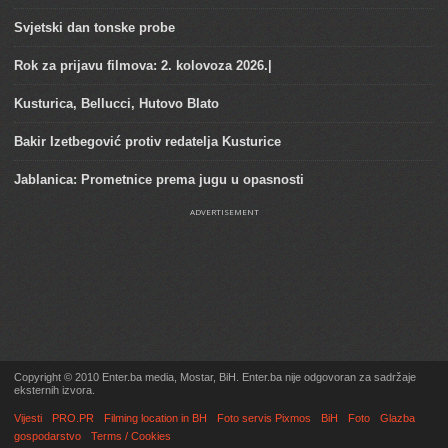
Svjetski dan tonske probe
Rok za prijavu filmova: 2. kolovoza 2026.|
Kusturica, Bellucci, Hutovo Blato
Bakir Izetbegović protiv redatelja Kusturice
Jablanica: Prometnice prema jugu u opasnosti
ADVERTISEMENT
Copyright © 2010 Enter.ba media, Mostar, BiH. Enter.ba nije odgovoran za sadržaje
eksternih izvora.
Vijesti
PRO.PR
Filming location in BH
Foto servis Pixmos
BiH
Foto
Glazba
gospodarstvo
Terms / Cookies