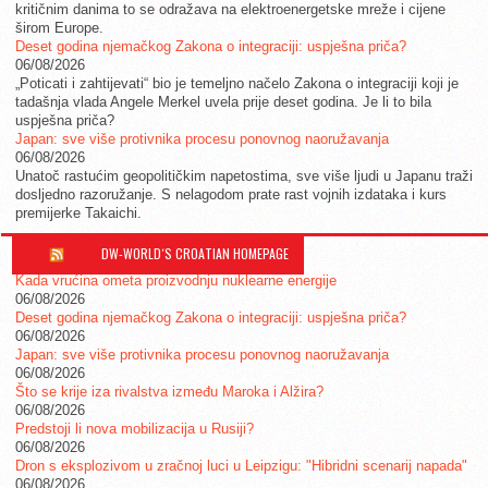
kritičnim danima to se odražava na elektroenergetske mreže i cijene
širom Europe.
Deset godina njemačkog Zakona o integraciji: uspješna priča?
06/08/2026
„Poticati i zahtijevati“ bio je temeljno načelo Zakona o integraciji koji je
tadašnja vlada Angele Merkel uvela prije deset godina. Je li to bila
uspješna priča?
Japan: sve više protivnika procesu ponovnog naoružavanja
06/08/2026
Unatoč rastućim geopolitičkim napetostima, sve više ljudi u Japanu traži
dosljedno razoružanje. S nelagodom prate rast vojnih izdataka i kurs
premijerke Takaichi.
DW-WORLD´S CROATIAN HOMEPAGE
Kada vrućina ometa proizvodnju nuklearne energije
06/08/2026
Deset godina njemačkog Zakona o integraciji: uspješna priča?
06/08/2026
Japan: sve više protivnika procesu ponovnog naoružavanja
06/08/2026
Što se krije iza rivalstva između Maroka i Alžira?
06/08/2026
Predstoji li nova mobilizacija u Rusiji?
06/08/2026
Dron s eksplozivom u zračnoj luci u Leipzigu: "Hibridni scenarij napada"
06/08/2026