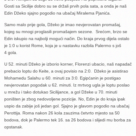
Gosti sa Sicilije dobro su se držali prvih pola sata, a onda je naš
Edin Džeko sjajno pogodio na ubačaj Miralema Pjanića.
Samo malo prije gola, Džeko je imao nevjerovatan promašaj,
kojeg su mnogi proglasili promašajem sezone. Srećom, brzo se
Edin iskupio na najbolji mogući način. Do kraja prvog dijela ostalo
je 1:0 u korist Rome, koja je u nastavku razbila Palermo s još
4 gola.
U 52. minuti Džeko je izborio korner, Florenzi ubacio, naš napadač
prebacio loptu do Keite, a ovaj povisio na 2:0. Džeko je asistirao
Mohamedu Salahu u 60. minuti za 3:0. Egipćanin je postigao
nevjerovatan pogodak u 62. minuti. Iz mrtvog ugla je loptu poslao
u mrežu i tako dotukao Sicilijance, a gol Džeke u 70. minuti
poništen je zbog nedovoljene pozicije. No, Edin je do kraja ipak
uspio da zabije još jedan gol. Sjajno je glavom pogodio na ubačaj
Perottija. Roma nakon 26 kola zauzima četvrto mjesto sa 50
bodova, dok je Palermo tek 16. sa 26 bodova i slijedi mu borba za
opstanak.