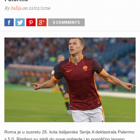
By
Julija
on 21/02/2016
0 COMMENTS
Roma je u susretu 26. kola italijanske Serije A deklasirala Palermo
s 5:0. Rimljani su stigli do nove pobjede i to poprilično lagano.